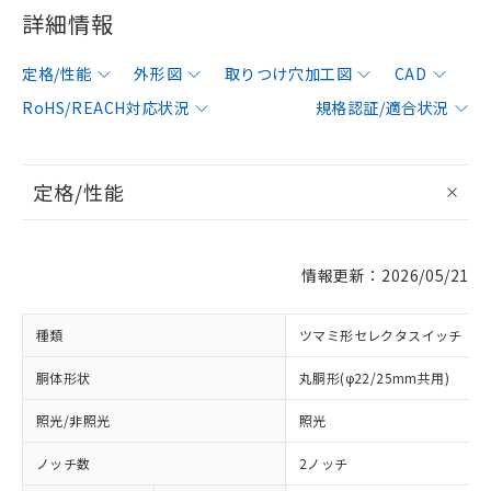
詳細情報
定格/性能
外形図
取りつけ穴加工図
CAD
RoHS/REACH対応状況
規格認証/適合状況
定格/性能
情報更新：2026/05/21
種類
ツマミ形セレクタスイッチ
胴体形状
丸胴形(φ22/25mm共用)
照光/非照光
照光
ノッチ数
2ノッチ