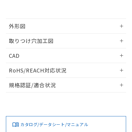
EU RoHS指令（10物質）の非含有証明書
※当社の共同利用者とは、
"個人情報
51物質の非含有証明書（当社基準）
の共同利用に関して"
の「1.共同利
※本証明書は発行日時点で非含有を証明す
用者の範囲」に記載されている法人を
るもので、過去に遡って非含有を証明する
指します。
外形図
ものではありません。
また、RoHS指令のフタル酸エステル類４
情報更新：2026/05/21
取りつけ穴加工図
物質の対応では、対応完了までの期間は出
荷製品に未対応品が混在することから備考
情報更新：2026/05/21
欄に対応日を記載しておりました。
CAD
既に当社にて対応品への在庫切替を完了
していることから、特段のことがない限
ログイン/会員登録いただくと、CADデータをダウンロー
RoHS/REACH対応状況
り、2022年1月12日より割愛しておりま
ドすることができます。
す。
情報更新：2026/7/29
規格認証/適合状況
ログイン/会員登録
EU RoHS
注意事項・凡例
UL認証
CSA認証
CEマーキング
Yes
Yes
Yes
対応状況
対応予定月
※1
※2
ダウンロードデータをご利用いただく前に、以下を必ずお読
みください。
カタログ/データシート/マニュアル
対応済み
ソフトウェアの使用条件