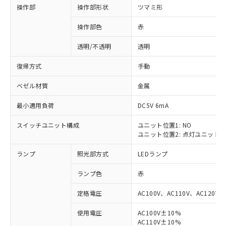
操作部
操作部形状
ツマミ形
操作部色
赤
透明/不透明
透明
復帰方式
手動
ベゼル材質
金属
最小適用負荷
DC5V 6mA
スイッチユニット構成
ユニット位置1: NO
ユニット位置2: 点灯ユニット
ランプ
照光部方式
LEDランプ
ランプ色
赤
定格電圧
AC100V、AC110V、AC120V
使用電圧
AC100V±10%
※1 対応状況
AC110V±10%