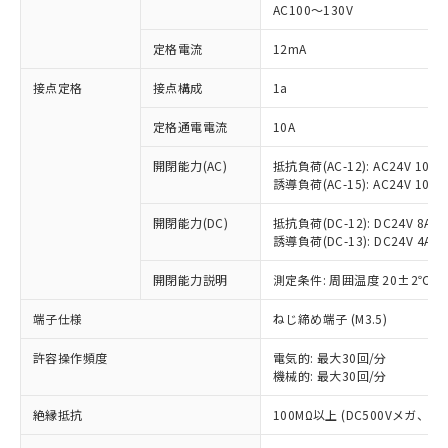
AC100～130V
対応済み：EU RoHS指令（10物質）の
非含有に対応した製品が提供可能な商品で
定格電流
12mA
す。
対応予定：EU RoHS指令（10物質）の非含
接点定格
接点構成
1a
ご利用条件
有に対応した製品に切り替える予定のある
商品です。
定格通電電流
10A
対応予定なし：EU RoHS指令（10物質）の
以下の条件をお読みいただき、同意のうえ
開閉能力(AC)
抵抗負荷(AC-12): AC24V 10A/A
非含有に非対応の商品で、対応品を出す予
ご利用ください。
誘導負荷(AC-15): AC24V 10A/AC
定はありません。
調査・確認中：EU RoHS指令（10物質）の
本サービスは、当社制御機器事業取扱
開閉能力(DC)
抵抗負荷(DC-12): DC24V 8A/DC
※1 中国RoHS○×表
非含有の対応状況を調査中または確認中の
商品の当社在庫状況および標準価格
誘導負荷(DC-13): DC24V 4A/DC
商品です。
(税抜)を提供させていただくもので
「○」：最大均質材料含有率が中国RoHSの
非該当品：ライセンス料など無形物で、有
開閉能力説明
測定条件: 周囲温度 20±2℃、
す。
基準値以下であることを示します。
害物質有無と関係のない商品です。
当社制御機器事業取扱商品の中には、
「×」：最大均質材料含有率が中国RoHSの
仕入先様の事情により、非含有部品として
端子仕様
ねじ締め端子 (M3.5)
本サービスの対象外となる商品もある
基準値を超えていることを示します。
いたものが、含有品と判明した場合などや
当社は、これら貴社製品のうち、外国
ことをご了承ください。
「－」：未確認です。当社販売部門へお問
むを得ず変更することがあります。
許容操作頻度
電気的: 最大30回/分
為替および外国貿易法に定める商品
在庫状況および標準価格照会結果は、
い合わせください。
機械的: 最大30回/分
（以下｢規制貨物等」という）を輸出
記載している更新日時点での社内デー
*EU RoHS指令（10物質）：
または国外への提供する場合は、日本
記
タに基づき作成されるものであり、閲
説明
絶縁抵抗
100MΩ以上 (DC500Vメガ、
鉛(Pb) 1000ppm以下、 水銀(Hg) 1000ppm以下、 カド
*中国RoHS10物質の基準値 (GB/T26572)：
国政府の輸出許可(または役務取引許
号
覧された時点での実際の在庫および標
ミウム(Cd) 100ppm以下、
Pb(鉛) :1000ppm、 Hg(水銀) : 1000ppm、 Cd(カドミウ
可)を取得するなどの必要な手続きを
六価クロム(Cr(Ⅵ)) 1000ppm以下、ポリ臭化ビフェニル
ム) : 100ppm、