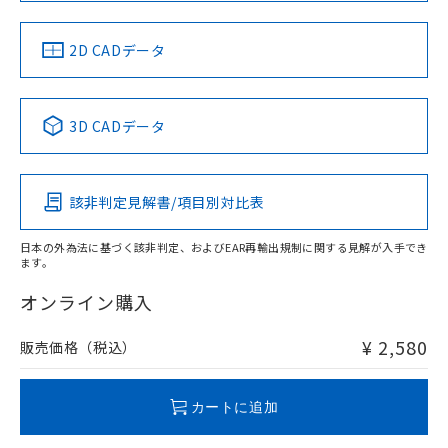
LR型式承認
DNV型式承認
BV型式承認
KR型式承
（イギリス
（ノルウェー
（フランス
（韓国
船舶規格）
船舶規格）
船舶規格）
船舶規格
中国 RoHS
注意事項・凡例
2D CADデータ
No
No
No
No
中国 RoHS表
※1 ※2
3D CADデータ
この製品の規格認証/適合状況ページへ
Pb
Hg
Cd
Cr(VI)
その他の認証はこちらのページからご検索ください
該非判定見解書/項目別対比表
O
O
O
O
日本の外為法に基づく該非判定、およびEAR再輸出規制に関する見解が入手でき
ます。
"対応済み"や非含有の記載がされた商品であっても、流通
在庫等で未対応品が混在する可能性があります。
オンライン購入
非含有品が必要な際は、弊社営業部門もしくは販売店へお
問い合わせください。
¥ 2,580
販売価格（税込）
この製品のRoHS/REACH対応状況ページへ
カートに追加