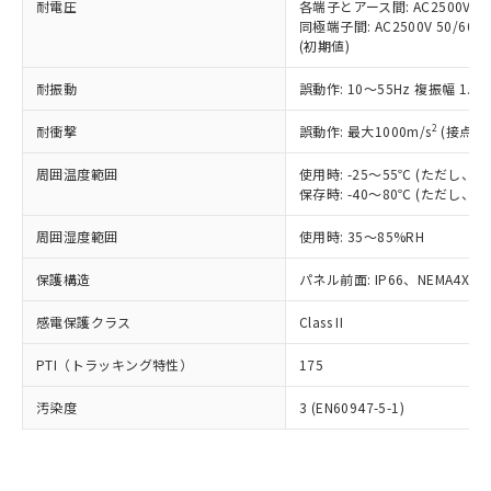
準価格とは異なる場合があることをご
耐電圧
各端子とアース間: AC2500V 50/
類(PBB) 1000ppm以下、ポリ臭化ジフェニルエーテル類
Cr(Ⅵ)(六価クロム) : 1000ppm、 PBBs(ポリ臭化ビフェ
とります。
了承ください。
同極端子間: AC2500V 50/60
(PBDE) 1000ppm以下、フタル酸ビス(2-エチルヘキシ
○
一定数以上の在庫あり
ニル類) : 1000ppm、 PBDEs(ポリ臭化ジフェニルエーテ
当社は規制貨物を破棄する場合は、完
(初期値)
ル) (DEHP)(別名：DOP) 1000ppm以下、フタル酸ブチ
正式な納期状況および標準価格はお客
ル類) : 1000ppm、
ルベンジル（BBP） 1000ppm以下、フタル酸ジブチル
全に破砕するなど、違法に輸出されな
DBP(フタル酸ジブチル) : 1000ppm、 DIBP(フタル酸ジ
様のお取引先、またはお客様担当のオ
（DBP） 1000ppm以下、フタル酸ジイソブチル
イソブチル) : 1000ppm、 BBP(フタル酸ブチルベンジ
△
一定数には満たないが在庫あり
いよう必要な手段を講じます。
耐振動
誤動作: 10～55Hz 複振幅 1.
ムロン制御機器販売店・当社販売員に
(DIBP) 1000ppm以下
ル) : 1000ppm、
当社は貴社製品を、核兵器、ミサイ
但し、RoHS指令で産業用監視および制御機器に対する
DEHP(フタル酸ビス(2-エチルヘキシル)) : 1000ppm
ご相談ください。
適用除外項目は除く。
2
耐衝撃
誤動作: 最大1000m/s
(接点開
ル、化学兵器、生物兵器またはその他
－
在庫なし(最新の在庫状況につ
オムロン制御機器販売店や当社販売拠
フタル酸エステル類の４物質については閾値を超える意
武器並びにこれらの製造装置等に一切
いては、お客様のお取引先、ま
図的な使用がないことを確認しています。
点は「
販売ネットワーク
」をご確認
周囲温度範囲
使用時: -25～55℃ (ただし
※2 環境保護使用期限
使用いたしません。
たはお客様担当のオムロン制御
ください。
保存時: -40～80℃ (ただし
当社は、貴社製品を第三者に販売する
機器販売店・当社販売員にご確
在庫状況および標準価格結果を当社の
※2 対応予定月
「ｅ」：有害物質（10物質）のすべてが基
場合は、上記1、2および3の内容を当
認ください)
事前の承諾なく第三者に漏洩または開
周囲湿度範囲
使用時: 35～85%RH
準値以下であることを示します。
該第三者に通知します。また当社は、
示しないようお願いします。
部品在庫の切り替え状況などにより、予定
「10」：通常の使用状況下において有害物
販売先および販売に係わる関係者が違
マイパーツ機能（部品リスト作成サー
保護構造
パネル前面: IP66、NEMA4X, N
空
受注生産機種、また在庫状況の
月が前後することがあります。
質が外部に漏えいし、環境に深刻な影響を
法に輸出するおそれがある場合は、取
ビス）をご利用いただくには、I-Web
白
情報を公開していない機種
及ぼさない年数を意味します。
り引きをいたしません。
感電保護クラス
Class II
メンバーズにご登録されている必要が
「－」：未確認です。当社販売部門へお問
あります。
い合わせください。
PTI（トラッキング特性）
175
お客様が当ウェブサイト上で当社にご
※3 非含有証明書ダウンロード
登録された部品リストについて、当社
汚染度
3 (EN60947-5-1)
および当社の共同利用者が、当社の製
下記の非含有証明書をダウンロードするこ
品・サービスに関するお客様との取
とができます。
合意する
キャンセル
引・商談に必要な範囲で利用すること
をご了承ください。