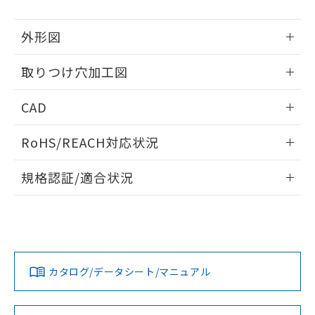
51物質の非含有証明書（当社基準）
の共同利用に関して"
の「1.共同利
※本証明書は発行日時点で非含有を証明す
用者の範囲」に記載されている法人を
外形図
るもので、過去に遡って非含有を証明する
指します。
ものではありません。
情報更新：2026/05/21
また、RoHS指令のフタル酸エステル類４
取りつけ穴加工図
物質の対応では、対応完了までの期間は出
情報更新：2026/05/21
荷製品に未対応品が混在することから備考
CAD
欄に対応日を記載しておりました。
既に当社にて対応品への在庫切替を完了
ログイン/会員登録いただくと、CADデータをダウンロー
RoHS/REACH対応状況
していることから、特段のことがない限
ドすることができます。
り、2022年1月12日より割愛しておりま
情報更新：2026/7/29
す。
規格認証/適合状況
ログイン/会員登録
EU RoHS
注意事項・凡例
UL認証
CSA認証
CEマーキング
Yes
Yes
Yes
対応状況
対応予定月
※1
※2
ダウンロードデータをご利用いただく前に、以下を必ずお読
みください。
カタログ/データシート/マニュアル
対応済み
ソフトウェアの使用条件
LR型式承認
DNV型式承認
BV型式承認
KR型式承
（イギリス
（ノルウェー
（フランス
（韓国