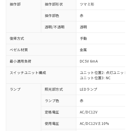
操作部
操作部形状
ツマミ形
操作部色
赤
透明/不透明
透明
復帰方式
手動
ベゼル材質
金属
最小適用負荷
DC5V 6mA
スイッチユニット構成
ユニット位置2: 点灯ユニット
ユニット位置3: NC
ランプ
照光部方式
LEDランプ
ランプ色
赤
定格電圧
AC/DC12V
※1 対応状況
使用電圧
AC/DC12V±10%