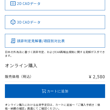
船舶規格）
船舶規格）
船舶規格）
船舶規格
中国 RoHS
注意事項・凡例
2D CADデータ
No
No
No
No
中国 RoHS表
※1 ※2
3D CADデータ
この製品の規格認証/適合状況ページへ
Pb
Hg
Cd
Cr(VI)
その他の認証はこちらのページからご検索ください
該非判定見解書/項目別対比表
X
O
O
O
日本の外為法に基づく該非判定、およびEAR再輸出規制に関する見解が入手でき
ます。
"対応済み"や非含有の記載がされた商品であっても、流通
在庫等で未対応品が混在する可能性があります。
オンライン購入
非含有品が必要な際は、弊社営業部門もしくは販売店へお
問い合わせください。
¥ 2,580
販売価格（税込）
この製品のRoHS/REACH対応状況ページへ
カートに追加
オンライン購入における出荷予定日は、カートに追加～「ご購入手続き：価
格・納期の確認」画面にてご確認ください。