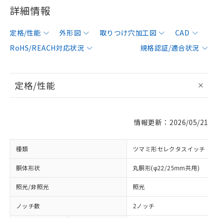
詳細情報
定格/性能
外形図
取りつけ穴加工図
CAD
RoHS/REACH対応状況
規格認証/適合状況
定格/性能
情報更新：2026/05/21
種類
ツマミ形セレクタスイッチ
胴体形状
丸胴形(φ22/25mm共用)
照光/非照光
照光
ノッチ数
2ノッチ