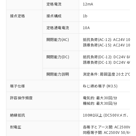
対応済み：EU RoHS指令（10物質）の
定格電流
12mA
非含有に対応した製品が提供可能な商品で
す。
接点定格
接点構成
1b
対応予定：EU RoHS指令（10物質）の非含
ご利用条件
有に対応した製品に切り替える予定のある
定格通電電流
10A
商品です。
対応予定なし：EU RoHS指令（10物質）の
開閉能力(AC)
抵抗負荷(AC-12): AC24V 10A/A
以下の条件をお読みいただき、同意のうえ
誘導負荷(AC-15): AC24V 10A/AC
非含有に非対応の商品で、対応品を出す予
ご利用ください。
定はありません。
開閉能力(DC)
抵抗負荷(DC-12): DC24V 8A/DC
調査・確認中：EU RoHS指令（10物質）の
本サービスは、当社制御機器事業取扱
誘導負荷(DC-13): DC24V 4A/DC
※1 中国RoHS○×表
非含有の対応状況を調査中または確認中の
商品の当社在庫状況および標準価格
商品です。
(税抜)を提供させていただくもので
開閉能力説明
測定条件: 周囲温度 20±2℃、
「○」：最大均質材料含有率が中国RoHSの
非該当品：ライセンス料など無形物で、有
す。
基準値以下であることを示します。
害物質有無と関係のない商品です。
端子仕様
ねじ締め端子 (M3.5)
当社制御機器事業取扱商品の中には、
「×」：最大均質材料含有率が中国RoHSの
仕入先様の事情により、非含有部品として
本サービスの対象外となる商品もある
基準値を超えていることを示します。
いたものが、含有品と判明した場合などや
当社は、これら貴社製品のうち、外国
許容操作頻度
電気的: 最大30回/分
ことをご了承ください。
「－」：未確認です。当社販売部門へお問
むを得ず変更することがあります。
機械的: 最大30回/分
為替および外国貿易法に定める商品
在庫状況および標準価格照会結果は、
い合わせください。
（以下｢規制貨物等」という）を輸出
記載している更新日時点での社内デー
絶縁抵抗
100MΩ以上 (DC500Vメガ、
*EU RoHS指令（10物質）：
または国外への提供する場合は、日本
記
タに基づき作成されるものであり、閲
説明
鉛(Pb) 1000ppm以下、 水銀(Hg) 1000ppm以下、 カド
*中国RoHS10物質の基準値 (GB/T26572)：
国政府の輸出許可(または役務取引許
号
覧された時点での実際の在庫および標
ミウム(Cd) 100ppm以下、
Pb(鉛) :1000ppm、 Hg(水銀) : 1000ppm、 Cd(カドミウ
耐電圧
各端子とアース間: AC2500V 50/
可)を取得するなどの必要な手続きを
六価クロム(Cr(Ⅵ)) 1000ppm以下、ポリ臭化ビフェニル
ム) : 100ppm、
準価格とは異なる場合があることをご
同極端子間: AC2500V 50/60
類(PBB) 1000ppm以下、ポリ臭化ジフェニルエーテル類
Cr(Ⅵ)(六価クロム) : 1000ppm、 PBBs(ポリ臭化ビフェ