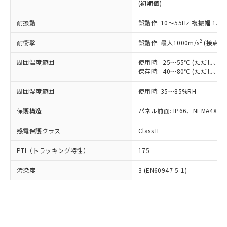
とります。
了承ください。
(初期値)
(PBDE) 1000ppm以下、フタル酸ビス(2-エチルヘキシ
○
一定数以上の在庫あり
ニル類) : 1000ppm、 PBDEs(ポリ臭化ジフェニルエーテ
当社は規制貨物を破棄する場合は、完
ル) (DEHP)(別名：DOP) 1000ppm以下、フタル酸ブチ
正式な納期状況および標準価格はお客
ル類) : 1000ppm、
ルベンジル（BBP） 1000ppm以下、フタル酸ジブチル
全に破砕するなど、違法に輸出されな
DBP(フタル酸ジブチル) : 1000ppm、 DIBP(フタル酸ジ
耐振動
誤動作: 10～55Hz 複振幅 1.
様のお取引先、またはお客様担当のオ
（DBP） 1000ppm以下、フタル酸ジイソブチル
イソブチル) : 1000ppm、 BBP(フタル酸ブチルベンジ
△
一定数には満たないが在庫あり
いよう必要な手段を講じます。
ムロン制御機器販売店・当社販売員に
(DIBP) 1000ppm以下
ル) : 1000ppm、
2
当社は貴社製品を、核兵器、ミサイ
耐衝撃
誤動作: 最大1000m/s
(接点開
但し、RoHS指令で産業用監視および制御機器に対する
DEHP(フタル酸ビス(2-エチルヘキシル)) : 1000ppm
ご相談ください。
適用除外項目は除く。
ル、化学兵器、生物兵器またはその他
－
在庫なし(最新の在庫状況につ
オムロン制御機器販売店や当社販売拠
フタル酸エステル類の４物質については閾値を超える意
周囲温度範囲
使用時: -25～55℃ (ただし
武器並びにこれらの製造装置等に一切
いては、お客様のお取引先、ま
図的な使用がないことを確認しています。
点は「
販売ネットワーク
」をご確認
保存時: -40～80℃ (ただし
※2 環境保護使用期限
使用いたしません。
たはお客様担当のオムロン制御
ください。
当社は、貴社製品を第三者に販売する
機器販売店・当社販売員にご確
在庫状況および標準価格結果を当社の
周囲湿度範囲
使用時: 35～85%RH
※2 対応予定月
「ｅ」：有害物質（10物質）のすべてが基
場合は、上記1、2および3の内容を当
認ください)
事前の承諾なく第三者に漏洩または開
準値以下であることを示します。
該第三者に通知します。また当社は、
示しないようお願いします。
保護構造
パネル前面: IP66、NEMA4X, N
部品在庫の切り替え状況などにより、予定
「10」：通常の使用状況下において有害物
販売先および販売に係わる関係者が違
マイパーツ機能（部品リスト作成サー
空
受注生産機種、また在庫状況の
月が前後することがあります。
質が外部に漏えいし、環境に深刻な影響を
法に輸出するおそれがある場合は、取
ビス）をご利用いただくには、I-Web
感電保護クラス
Class II
白
情報を公開していない機種
及ぼさない年数を意味します。
り引きをいたしません。
メンバーズにご登録されている必要が
「－」：未確認です。当社販売部門へお問
PTI（トラッキング特性）
175
あります。
い合わせください。
お客様が当ウェブサイト上で当社にご
※3 非含有証明書ダウンロード
汚染度
3 (EN60947-5-1)
登録された部品リストについて、当社
および当社の共同利用者が、当社の製
下記の非含有証明書をダウンロードするこ
品・サービスに関するお客様との取
とができます。
合意する
キャンセル
引・商談に必要な範囲で利用すること
をご了承ください。
EU RoHS指令（10物質）の非含有証明書
※当社の共同利用者とは、
"個人情報