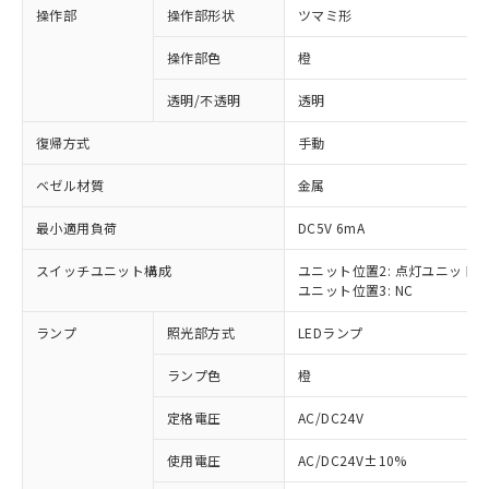
操作部
操作部形状
ツマミ形
操作部色
橙
透明/不透明
透明
復帰方式
手動
ベゼル材質
金属
最小適用負荷
DC5V 6mA
スイッチユニット構成
ユニット位置2: 点灯ユニット
ユニット位置3: NC
ランプ
照光部方式
LEDランプ
ランプ色
橙
定格電圧
AC/DC24V
※1 対応状況
使用電圧
AC/DC24V±10%