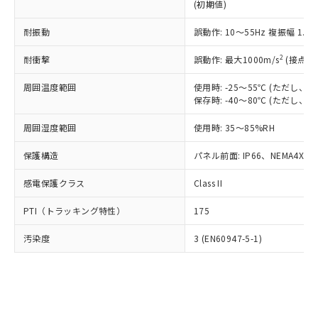
とります。
了承ください。
(初期値)
(PBDE) 1000ppm以下、フタル酸ビス(2-エチルヘキシ
○
一定数以上の在庫あり
ニル類) : 1000ppm、 PBDEs(ポリ臭化ジフェニルエーテ
当社は規制貨物を破棄する場合は、完
ル) (DEHP)(別名：DOP) 1000ppm以下、フタル酸ブチ
正式な納期状況および標準価格はお客
ル類) : 1000ppm、
ルベンジル（BBP） 1000ppm以下、フタル酸ジブチル
全に破砕するなど、違法に輸出されな
DBP(フタル酸ジブチル) : 1000ppm、 DIBP(フタル酸ジ
耐振動
誤動作: 10～55Hz 複振幅 1.
様のお取引先、またはお客様担当のオ
（DBP） 1000ppm以下、フタル酸ジイソブチル
イソブチル) : 1000ppm、 BBP(フタル酸ブチルベンジ
△
一定数には満たないが在庫あり
いよう必要な手段を講じます。
ムロン制御機器販売店・当社販売員に
(DIBP) 1000ppm以下
ル) : 1000ppm、
2
当社は貴社製品を、核兵器、ミサイ
耐衝撃
誤動作: 最大1000m/s
(接点開
但し、RoHS指令で産業用監視および制御機器に対する
DEHP(フタル酸ビス(2-エチルヘキシル)) : 1000ppm
ご相談ください。
適用除外項目は除く。
ル、化学兵器、生物兵器またはその他
－
在庫なし(最新の在庫状況につ
オムロン制御機器販売店や当社販売拠
フタル酸エステル類の４物質については閾値を超える意
周囲温度範囲
使用時: -25～55℃ (ただし
武器並びにこれらの製造装置等に一切
いては、お客様のお取引先、ま
図的な使用がないことを確認しています。
点は「
販売ネットワーク
」をご確認
保存時: -40～80℃ (ただし
※2 環境保護使用期限
使用いたしません。
たはお客様担当のオムロン制御
ください。
当社は、貴社製品を第三者に販売する
機器販売店・当社販売員にご確
在庫状況および標準価格結果を当社の
周囲湿度範囲
使用時: 35～85%RH
※2 対応予定月
「ｅ」：有害物質（10物質）のすべてが基
場合は、上記1、2および3の内容を当
認ください)
事前の承諾なく第三者に漏洩または開
準値以下であることを示します。
該第三者に通知します。また当社は、
示しないようお願いします。
保護構造
パネル前面: IP66、NEMA4X, N
部品在庫の切り替え状況などにより、予定
「10」：通常の使用状況下において有害物
販売先および販売に係わる関係者が違
マイパーツ機能（部品リスト作成サー
空
受注生産機種、また在庫状況の
月が前後することがあります。
質が外部に漏えいし、環境に深刻な影響を
法に輸出するおそれがある場合は、取
ビス）をご利用いただくには、I-Web
感電保護クラス
Class II
白
情報を公開していない機種
及ぼさない年数を意味します。
り引きをいたしません。
メンバーズにご登録されている必要が
「－」：未確認です。当社販売部門へお問
PTI（トラッキング特性）
175
あります。
い合わせください。
お客様が当ウェブサイト上で当社にご
※3 非含有証明書ダウンロード
汚染度
3 (EN60947-5-1)
登録された部品リストについて、当社
および当社の共同利用者が、当社の製
下記の非含有証明書をダウンロードするこ
品・サービスに関するお客様との取
とができます。
合意する
キャンセル
引・商談に必要な範囲で利用すること
をご了承ください。
EU RoHS指令（10物質）の非含有証明書
※当社の共同利用者とは、
"個人情報