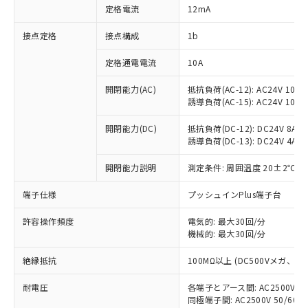
対応済み：EU RoHS指令（10物質）の
定格電流
12mA
非含有に対応した製品が提供可能な商品で
す。
接点定格
接点構成
1b
対応予定：EU RoHS指令（10物質）の非含
ご利用条件
有に対応した製品に切り替える予定のある
定格通電電流
10A
商品です。
対応予定なし：EU RoHS指令（10物質）の
開閉能力(AC)
抵抗負荷(AC-12): AC24V 10A/A
以下の条件をお読みいただき、同意のうえ
誘導負荷(AC-15): AC24V 10A/AC
非含有に非対応の商品で、対応品を出す予
ご利用ください。
定はありません。
開閉能力(DC)
抵抗負荷(DC-12): DC24V 8A/DC
調査・確認中：EU RoHS指令（10物質）の
本サービスは、当社制御機器事業取扱
誘導負荷(DC-13): DC24V 4A/DC
※1 中国RoHS○×表
非含有の対応状況を調査中または確認中の
商品の当社在庫状況および標準価格
商品です。
(税抜)を提供させていただくもので
開閉能力説明
測定条件: 周囲温度 20±2℃、
「○」：最大均質材料含有率が中国RoHSの
非該当品：ライセンス料など無形物で、有
す。
基準値以下であることを示します。
害物質有無と関係のない商品です。
端子仕様
プッシュインPlus端子台
当社制御機器事業取扱商品の中には、
「×」：最大均質材料含有率が中国RoHSの
仕入先様の事情により、非含有部品として
本サービスの対象外となる商品もある
基準値を超えていることを示します。
いたものが、含有品と判明した場合などや
当社は、これら貴社製品のうち、外国
許容操作頻度
電気的: 最大30回/分
ことをご了承ください。
「－」：未確認です。当社販売部門へお問
むを得ず変更することがあります。
機械的: 最大30回/分
為替および外国貿易法に定める商品
在庫状況および標準価格照会結果は、
い合わせください。
（以下｢規制貨物等」という）を輸出
記載している更新日時点での社内デー
絶縁抵抗
100MΩ以上 (DC500Vメガ、
*EU RoHS指令（10物質）：
または国外への提供する場合は、日本
記
タに基づき作成されるものであり、閲
説明
鉛(Pb) 1000ppm以下、 水銀(Hg) 1000ppm以下、 カド
*中国RoHS10物質の基準値 (GB/T26572)：
国政府の輸出許可(または役務取引許
号
覧された時点での実際の在庫および標
ミウム(Cd) 100ppm以下、
Pb(鉛) :1000ppm、 Hg(水銀) : 1000ppm、 Cd(カドミウ
耐電圧
各端子とアース間: AC2500V 50/
可)を取得するなどの必要な手続きを
六価クロム(Cr(Ⅵ)) 1000ppm以下、ポリ臭化ビフェニル
ム) : 100ppm、
準価格とは異なる場合があることをご
同極端子間: AC2500V 50/60
類(PBB) 1000ppm以下、ポリ臭化ジフェニルエーテル類
Cr(Ⅵ)(六価クロム) : 1000ppm、 PBBs(ポリ臭化ビフェ