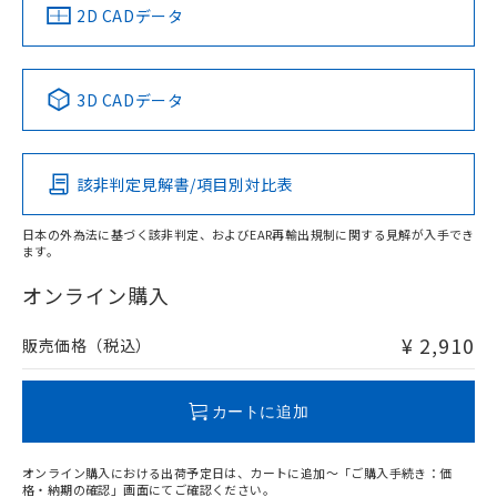
中国 RoHS
注意事項・凡例
2D CADデータ
中国 RoHS表
※1 ※2
3D CADデータ
Pb
Hg
Cd
Cr(VI)
該非判定見解書/項目別対比表
X
O
O
O
日本の外為法に基づく該非判定、およびEAR再輸出規制に関する見解が入手でき
ます。
"対応済み"や非含有の記載がされた商品であっても、流通
在庫等で未対応品が混在する可能性があります。
オンライン購入
非含有品が必要な際は、弊社営業部門もしくは販売店へお
問い合わせください。
¥ 2,910
販売価格（税込）
この製品のRoHS/REACH対応状況ページへ
カートに追加
オンライン購入における出荷予定日は、カートに追加～「ご購入手続き：価
格・納期の確認」画面にてご確認ください。