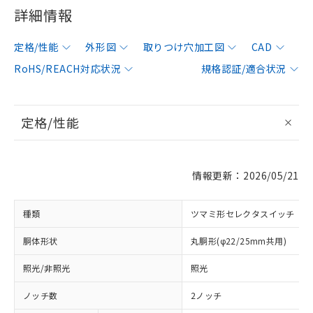
詳細情報
定格/性能
外形図
取りつけ穴加工図
CAD
RoHS/REACH対応状況
規格認証/適合状況
定格/性能
情報更新：2026/05/21
種類
ツマミ形セレクタスイッチ
胴体形状
丸胴形(φ22/25mm共用)
照光/非照光
照光
ノッチ数
2ノッチ