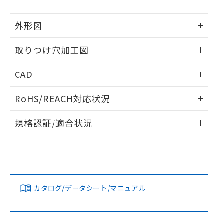
51物質の非含有証明書（当社基準）
の共同利用に関して"
の「1.共同利
※本証明書は発行日時点で非含有を証明す
用者の範囲」に記載されている法人を
外形図
るもので、過去に遡って非含有を証明する
指します。
ものではありません。
情報更新：2026/05/21
また、RoHS指令のフタル酸エステル類４
取りつけ穴加工図
物質の対応では、対応完了までの期間は出
情報更新：2026/05/21
荷製品に未対応品が混在することから備考
CAD
欄に対応日を記載しておりました。
既に当社にて対応品への在庫切替を完了
ログイン/会員登録いただくと、CADデータをダウンロー
RoHS/REACH対応状況
していることから、特段のことがない限
ドすることができます。
り、2022年1月12日より割愛しておりま
情報更新：2026/7/29
す。
規格認証/適合状況
ログイン/会員登録
EU RoHS
注意事項・凡例
A22NW-2MM-TOA-P002-OCについての規格認証/適合状況に
ついては、「カスタマーサポートセンタ お客様相談室」また
は貴社担当オムロン営業員または販売店にお問い合わせくだ
対応状況
対応予定月
※1
※2
さい。
ダウンロードデータをご利用いただく前に、以下を必ずお読
みください。
カタログ/データシート/マニュアル
対応済み
ソフトウェアの使用条件
お問い合わせ