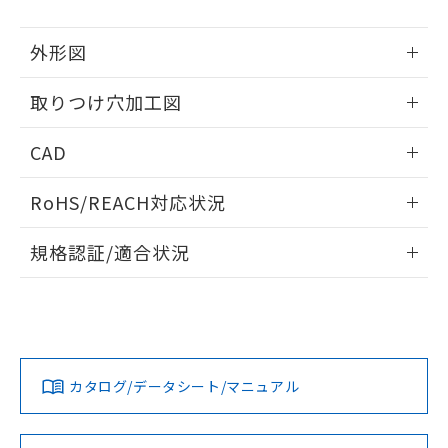
51物質の非含有証明書（当社基準）
の共同利用に関して"
の「1.共同利
※本証明書は発行日時点で非含有を証明す
用者の範囲」に記載されている法人を
外形図
るもので、過去に遡って非含有を証明する
指します。
ものではありません。
情報更新：2026/05/21
また、RoHS指令のフタル酸エステル類４
取りつけ穴加工図
物質の対応では、対応完了までの期間は出
情報更新：2026/05/21
荷製品に未対応品が混在することから備考
CAD
欄に対応日を記載しておりました。
既に当社にて対応品への在庫切替を完了
ログイン/会員登録いただくと、CADデータをダウンロー
RoHS/REACH対応状況
していることから、特段のことがない限
ドすることができます。
り、2022年1月12日より割愛しておりま
情報更新：2026/7/29
す。
規格認証/適合状況
ログイン/会員登録
EU RoHS
注意事項・凡例
A22NW-2MM-TOA-P002-OBについての規格認証/適合状況に
ついては、「カスタマーサポートセンタ お客様相談室」また
は貴社担当オムロン営業員または販売店にお問い合わせくだ
対応状況
対応予定月
※1
※2
さい。
ダウンロードデータをご利用いただく前に、以下を必ずお読
みください。
カタログ/データシート/マニュアル
対応済み
ソフトウェアの使用条件
お問い合わせ