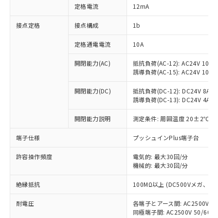
対応済み：EU RoHS指令（10物質）の
定格電流
12mA
非含有に対応した製品が提供可能な商品で
す。
接点定格
接点構成
1b
対応予定：EU RoHS指令（10物質）の非含
ご利用条件
有に対応した製品に切り替える予定のある
定格通電電流
10A
商品です。
対応予定なし：EU RoHS指令（10物質）の
開閉能力(AC)
抵抗負荷(AC-12): AC24V 10A/A
以下の条件をお読みいただき、同意のうえ
誘導負荷(AC-15): AC24V 10A/AC
非含有に非対応の商品で、対応品を出す予
ご利用ください。
定はありません。
開閉能力(DC)
抵抗負荷(DC-12): DC24V 8A/DC
調査・確認中：EU RoHS指令（10物質）の
本サービスは、当社制御機器事業取扱
誘導負荷(DC-13): DC24V 4A/DC
※1 中国RoHS○×表
非含有の対応状況を調査中または確認中の
商品の当社在庫状況および標準価格
商品です。
(税抜)を提供させていただくもので
開閉能力説明
測定条件: 周囲温度 20±2℃、
「○」：最大均質材料含有率が中国RoHSの
非該当品：ライセンス料など無形物で、有
す。
基準値以下であることを示します。
害物質有無と関係のない商品です。
端子仕様
プッシュインPlus端子台
当社制御機器事業取扱商品の中には、
「×」：最大均質材料含有率が中国RoHSの
仕入先様の事情により、非含有部品として
本サービスの対象外となる商品もある
基準値を超えていることを示します。
いたものが、含有品と判明した場合などや
当社は、これら貴社製品のうち、外国
許容操作頻度
電気的: 最大30回/分
ことをご了承ください。
「－」：未確認です。当社販売部門へお問
むを得ず変更することがあります。
機械的: 最大30回/分
為替および外国貿易法に定める商品
在庫状況および標準価格照会結果は、
い合わせください。
（以下｢規制貨物等」という）を輸出
記載している更新日時点での社内デー
絶縁抵抗
100MΩ以上 (DC500Vメガ、
*EU RoHS指令（10物質）：
または国外への提供する場合は、日本
記
タに基づき作成されるものであり、閲
説明
鉛(Pb) 1000ppm以下、 水銀(Hg) 1000ppm以下、 カド
*中国RoHS10物質の基準値 (GB/T26572)：
国政府の輸出許可(または役務取引許
号
覧された時点での実際の在庫および標
ミウム(Cd) 100ppm以下、
Pb(鉛) :1000ppm、 Hg(水銀) : 1000ppm、 Cd(カドミウ
耐電圧
各端子とアース間: AC2500V 50/
可)を取得するなどの必要な手続きを
六価クロム(Cr(Ⅵ)) 1000ppm以下、ポリ臭化ビフェニル
ム) : 100ppm、
準価格とは異なる場合があることをご
同極端子間: AC2500V 50/60
類(PBB) 1000ppm以下、ポリ臭化ジフェニルエーテル類
Cr(Ⅵ)(六価クロム) : 1000ppm、 PBBs(ポリ臭化ビフェ