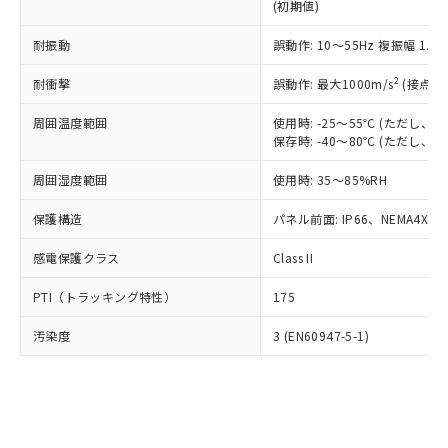
とります。
了承ください。
(初期値)
(PBDE) 1000ppm以下、フタル酸ビス(2-エチルヘキシ
○
一定数以上の在庫あり
ニル類) : 1000ppm、 PBDEs(ポリ臭化ジフェニルエーテ
当社は規制貨物を破棄する場合は、完
ル) (DEHP)(別名：DOP) 1000ppm以下、フタル酸ブチ
正式な納期状況および標準価格はお客
ル類) : 1000ppm、
ルベンジル（BBP） 1000ppm以下、フタル酸ジブチル
全に破砕するなど、違法に輸出されな
DBP(フタル酸ジブチル) : 1000ppm、 DIBP(フタル酸ジ
耐振動
誤動作: 10～55Hz 複振幅 1.
様のお取引先、またはお客様担当のオ
（DBP） 1000ppm以下、フタル酸ジイソブチル
イソブチル) : 1000ppm、 BBP(フタル酸ブチルベンジ
△
一定数には満たないが在庫あり
いよう必要な手段を講じます。
ムロン制御機器販売店・当社販売員に
(DIBP) 1000ppm以下
ル) : 1000ppm、
2
当社は貴社製品を、核兵器、ミサイ
耐衝撃
誤動作: 最大1000m/s
(接点開
但し、RoHS指令で産業用監視および制御機器に対する
DEHP(フタル酸ビス(2-エチルヘキシル)) : 1000ppm
ご相談ください。
適用除外項目は除く。
ル、化学兵器、生物兵器またはその他
－
在庫なし(最新の在庫状況につ
オムロン制御機器販売店や当社販売拠
フタル酸エステル類の４物質については閾値を超える意
周囲温度範囲
使用時: -25～55℃ (ただし
武器並びにこれらの製造装置等に一切
いては、お客様のお取引先、ま
図的な使用がないことを確認しています。
点は「
販売ネットワーク
」をご確認
保存時: -40～80℃ (ただし
※2 環境保護使用期限
使用いたしません。
たはお客様担当のオムロン制御
ください。
当社は、貴社製品を第三者に販売する
機器販売店・当社販売員にご確
在庫状況および標準価格結果を当社の
周囲湿度範囲
使用時: 35～85%RH
※2 対応予定月
「ｅ」：有害物質（10物質）のすべてが基
場合は、上記1、2および3の内容を当
認ください)
事前の承諾なく第三者に漏洩または開
準値以下であることを示します。
該第三者に通知します。また当社は、
示しないようお願いします。
保護構造
パネル前面: IP66、NEMA4X, N
部品在庫の切り替え状況などにより、予定
「10」：通常の使用状況下において有害物
販売先および販売に係わる関係者が違
マイパーツ機能（部品リスト作成サー
空
受注生産機種、また在庫状況の
月が前後することがあります。
質が外部に漏えいし、環境に深刻な影響を
法に輸出するおそれがある場合は、取
ビス）をご利用いただくには、I-Web
感電保護クラス
Class II
白
情報を公開していない機種
及ぼさない年数を意味します。
り引きをいたしません。
メンバーズにご登録されている必要が
「－」：未確認です。当社販売部門へお問
PTI（トラッキング特性）
175
あります。
い合わせください。
お客様が当ウェブサイト上で当社にご
※3 非含有証明書ダウンロード
汚染度
3 (EN60947-5-1)
登録された部品リストについて、当社
および当社の共同利用者が、当社の製
下記の非含有証明書をダウンロードするこ
品・サービスに関するお客様との取
とができます。
合意する
キャンセル
引・商談に必要な範囲で利用すること
をご了承ください。
EU RoHS指令（10物質）の非含有証明書
※当社の共同利用者とは、
"個人情報