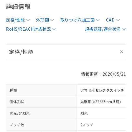
詳細情報
定格/性能
外形図
取りつけ穴加工図
CAD
RoHS/REACH対応状況
規格認証/適合状況
定格/性能
情報更新：2026/05/21
種類
ツマミ形セレクタスイッチ
胴体形状
丸胴形(φ22/25mm共用)
照光/非照光
照光
ノッチ数
2ノッチ