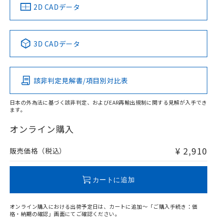
中国 RoHS
注意事項・凡例
2D CADデータ
中国 RoHS表
※1 ※2
3D CADデータ
Pb
Hg
Cd
Cr(VI)
該非判定見解書/項目別対比表
X
O
O
O
日本の外為法に基づく該非判定、およびEAR再輸出規制に関する見解が入手でき
ます。
"対応済み"や非含有の記載がされた商品であっても、流通
在庫等で未対応品が混在する可能性があります。
オンライン購入
非含有品が必要な際は、弊社営業部門もしくは販売店へお
問い合わせください。
¥ 2,910
販売価格（税込）
この製品のRoHS/REACH対応状況ページへ
カートに追加
オンライン購入における出荷予定日は、カートに追加～「ご購入手続き：価
格・納期の確認」画面にてご確認ください。