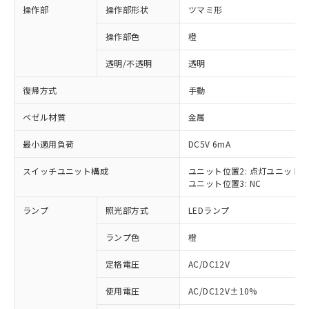
操作部
操作部形状
ツマミ形
操作部色
橙
透明/不透明
透明
復帰方式
手動
ベゼル材質
金属
最小適用負荷
DC5V 6mA
スイッチユニット構成
ユニット位置2: 点灯ユニット
ユニット位置3: NC
ランプ
照光部方式
LEDランプ
ランプ色
橙
定格電圧
AC/DC12V
※1 対応状況
使用電圧
AC/DC12V±10%