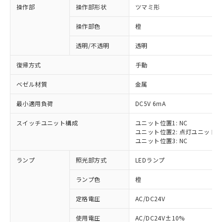
操作部
操作部形状
ツマミ形
操作部色
橙
透明/不透明
透明
復帰方式
手動
ベゼル材質
金属
最小適用負荷
DC5V 6mA
スイッチユニット構成
ユニット位置1: NC
ユニット位置2: 点灯ユニット
ユニット位置3: NC
ランプ
照光部方式
LEDランプ
ランプ色
橙
定格電圧
AC/DC24V
※1 対応状況
使用電圧
AC/DC24V±10%