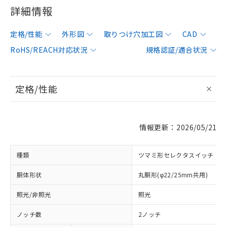
詳細情報
定格/性能
外形図
取りつけ穴加工図
CAD
RoHS/REACH対応状況
規格認証/適合状況
定格/性能
情報更新：2026/05/21
種類
ツマミ形セレクタスイッチ
胴体形状
丸胴形(φ22/25mm共用)
照光/非照光
照光
ノッチ数
2ノッチ