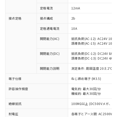
対応済み：EU RoHS指令（10物質）の
定格電流
12mA
非含有に対応した製品が提供可能な商品で
す。
接点定格
接点構成
2b
対応予定：EU RoHS指令（10物質）の非含
ご利用条件
有に対応した製品に切り替える予定のある
定格通電電流
10A
商品です。
対応予定なし：EU RoHS指令（10物質）の
開閉能力(AC)
抵抗負荷(AC-12): AC24V 10A/A
以下の条件をお読みいただき、同意のうえ
非含有に非対応の商品で、対応品を出す予
誘導負荷(AC-15): AC24V 10A/AC
ご利用ください。
定はありません。
調査・確認中：EU RoHS指令（10物質）の
開閉能力(DC)
抵抗負荷(DC-12): DC24V 8A/DC
本サービスは、当社制御機器事業取扱
※1 中国RoHS○×表
非含有の対応状況を調査中または確認中の
誘導負荷(DC-13): DC24V 4A/DC
商品の当社在庫状況および標準価格
商品です。
(税抜)を提供させていただくもので
「○」：最大均質材料含有率が中国RoHSの
開閉能力説明
測定条件: 周囲温度 20±2℃、
非該当品：ライセンス料など無形物で、有
す。
基準値以下であることを示します。
害物質有無と関係のない商品です。
当社制御機器事業取扱商品の中には、
端子仕様
ねじ締め端子 (M3.5)
「×」：最大均質材料含有率が中国RoHSの
仕入先様の事情により、非含有部品として
本サービスの対象外となる商品もある
基準値を超えていることを示します。
いたものが、含有品と判明した場合などや
当社は、これら貴社製品のうち、外国
ことをご了承ください。
許容操作頻度
電気的: 最大30回/分
「－」：未確認です。当社販売部門へお問
むを得ず変更することがあります。
為替および外国貿易法に定める商品
在庫状況および標準価格照会結果は、
機械的: 最大30回/分
い合わせください。
（以下｢規制貨物等」という）を輸出
記載している更新日時点での社内デー
*EU RoHS指令（10物質）：
または国外への提供する場合は、日本
絶縁抵抗
100MΩ以上 (DC500Vメガ、
記
タに基づき作成されるものであり、閲
説明
鉛(Pb) 1000ppm以下、 水銀(Hg) 1000ppm以下、 カド
*中国RoHS10物質の基準値 (GB/T26572)：
国政府の輸出許可(または役務取引許
号
覧された時点での実際の在庫および標
ミウム(Cd) 100ppm以下、
Pb(鉛) :1000ppm、 Hg(水銀) : 1000ppm、 Cd(カドミウ
可)を取得するなどの必要な手続きを
耐電圧
各端子とアース間: AC2500V 50/
六価クロム(Cr(Ⅵ)) 1000ppm以下、ポリ臭化ビフェニル
ム) : 100ppm、
準価格とは異なる場合があることをご