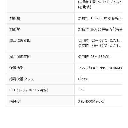
類(PBB) 1000ppm以下、ポリ臭化ジフェニルエーテル類
同極端子間: AC2500V 50/60
Cr(Ⅵ)(六価クロム) : 1000ppm、 PBBs(ポリ臭化ビフェ
とります。
了承ください。
(PBDE) 1000ppm以下、フタル酸ビス(2-エチルヘキシ
○
一定数以上の在庫あり
ニル類) : 1000ppm、 PBDEs(ポリ臭化ジフェニルエーテ
(初期値)
当社は規制貨物を破棄する場合は、完
ル) (DEHP)(別名：DOP) 1000ppm以下、フタル酸ブチ
正式な納期状況および標準価格はお客
ル類) : 1000ppm、
ルベンジル（BBP） 1000ppm以下、フタル酸ジブチル
全に破砕するなど、違法に輸出されな
DBP(フタル酸ジブチル) : 1000ppm、 DIBP(フタル酸ジ
様のお取引先、またはお客様担当のオ
耐振動
誤動作: 10～55Hz 複振幅 1.
（DBP） 1000ppm以下、フタル酸ジイソブチル
イソブチル) : 1000ppm、 BBP(フタル酸ブチルベンジ
△
一定数には満たないが在庫あり
いよう必要な手段を講じます。
ムロン制御機器販売店・当社販売員に
(DIBP) 1000ppm以下
ル) : 1000ppm、
当社は貴社製品を、核兵器、ミサイ
但し、RoHS指令で産業用監視および制御機器に対する
DEHP(フタル酸ビス(2-エチルヘキシル)) : 1000ppm
ご相談ください。
2
耐衝撃
誤動作: 最大1000m/s
(接点開
適用除外項目は除く。
ル、化学兵器、生物兵器またはその他
－
在庫なし(最新の在庫状況につ
オムロン制御機器販売店や当社販売拠
フタル酸エステル類の４物質については閾値を超える意
武器並びにこれらの製造装置等に一切
いては、お客様のお取引先、ま
図的な使用がないことを確認しています。
点は「
販売ネットワーク
」をご確認
周囲温度範囲
使用時: -25～55℃ (ただし
※2 環境保護使用期限
使用いたしません。
たはお客様担当のオムロン制御
保存時: -40～80℃ (ただし
ください。
当社は、貴社製品を第三者に販売する
機器販売店・当社販売員にご確
在庫状況および標準価格結果を当社の
※2 対応予定月
「ｅ」：有害物質（10物質）のすべてが基
場合は、上記1、2および3の内容を当
周囲湿度範囲
使用時: 35～85%RH
認ください)
事前の承諾なく第三者に漏洩または開
準値以下であることを示します。
該第三者に通知します。また当社は、
示しないようお願いします。
部品在庫の切り替え状況などにより、予定
「10」：通常の使用状況下において有害物
保護構造
パネル前面: IP66、NEMA4X, N
販売先および販売に係わる関係者が違
マイパーツ機能（部品リスト作成サー
空
受注生産機種、また在庫状況の
月が前後することがあります。
質が外部に漏えいし、環境に深刻な影響を
法に輸出するおそれがある場合は、取
ビス）をご利用いただくには、I-Web
白
情報を公開していない機種
感電保護クラス
Class II
及ぼさない年数を意味します。
り引きをいたしません。
メンバーズにご登録されている必要が
「－」：未確認です。当社販売部門へお問
あります。
PTI（トラッキング特性）
175
い合わせください。
お客様が当ウェブサイト上で当社にご
※3 非含有証明書ダウンロード
登録された部品リストについて、当社
汚染度
3 (EN60947-5-1)
および当社の共同利用者が、当社の製
下記の非含有証明書をダウンロードするこ
品・サービスに関するお客様との取
とができます。
合意する
キャンセル
引・商談に必要な範囲で利用すること
をご了承ください。