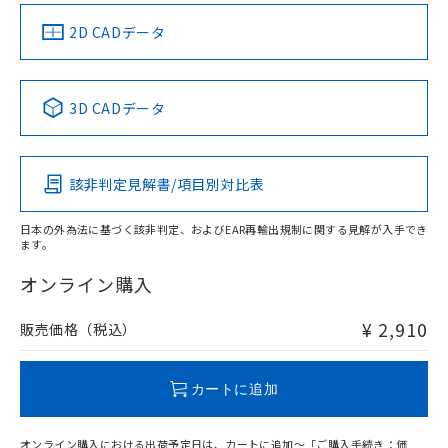
（イギリス
（ノルウェー
（フランス
（韓国
船舶規格）
船舶規格）
船舶規格）
船舶規格
中国 RoHS
注意事項・凡例
2D CADデータ
No
No
No
No
中国 RoHS表
※1 ※2
3D CADデータ
この製品の規格認証/適合状況ページへ
Pb
Hg
Cd
Cr(VI)
その他の認証はこちらのページからご検索ください
該非判定見解書/項目別対比表
X
O
O
O
日本の外為法に基づく該非判定、およびEAR再輸出規制に関する見解が入手でき
ます。
"対応済み"や非含有の記載がされた商品であっても、流通
在庫等で未対応品が混在する可能性があります。
オンライン購入
非含有品が必要な際は、弊社営業部門もしくは販売店へお
問い合わせください。
¥ 2,910
販売価格（税込）
この製品のRoHS/REACH対応状況ページへ
カートに追加
オンライン購入における出荷予定日は、カートに追加～「ご購入手続き：価