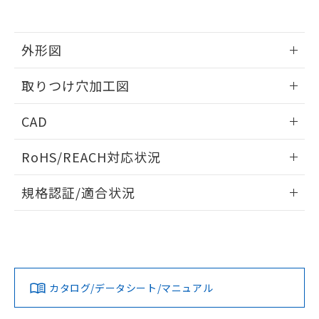
EU RoHS指令（10物質）の非含有証明書
※当社の共同利用者とは、
"個人情報
51物質の非含有証明書（当社基準）
の共同利用に関して"
の「1.共同利
※本証明書は発行日時点で非含有を証明す
用者の範囲」に記載されている法人を
るもので、過去に遡って非含有を証明する
外形図
指します。
ものではありません。
また、RoHS指令のフタル酸エステル類４
情報更新：2026/05/21
取りつけ穴加工図
物質の対応では、対応完了までの期間は出
荷製品に未対応品が混在することから備考
情報更新：2026/05/21
CAD
欄に対応日を記載しておりました。
既に当社にて対応品への在庫切替を完了
ログイン/会員登録いただくと、CADデータをダウンロー
していることから、特段のことがない限
RoHS/REACH対応状況
ドすることができます。
り、2022年1月12日より割愛しておりま
す。
情報更新：2026/7/29
規格認証/適合状況
ログイン/会員登録
EU RoHS
注意事項・凡例
UL認証
CSA認証
CEマーキング
Yes
Yes
Yes
対応状況
対応予定月
※1
※2
ダウンロードデータをご利用いただく前に、以下を必ずお読
みください。
カタログ/データシート/マニュアル
対応済み
ソフトウェアの使用条件
LR型式承認
DNV型式承認
BV型式承認
KR型式承