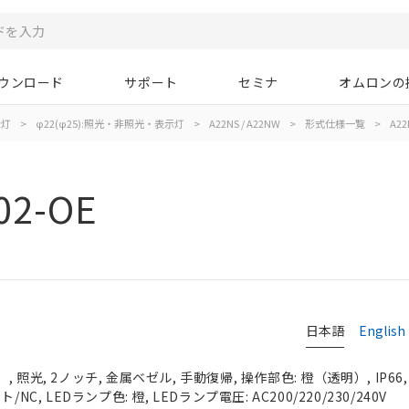
ウンロード
サポート
セミナ
オムロンの
示灯
>
φ22(φ25):照光・非照光・表示灯
>
A22NS / A22NW
>
形式仕様一覧
>
A22
02-OE
日本語
English
 照光, 2ノッチ, 金属ベゼル, 手動復帰, 操作部色: 橙（透明）, IP66
NC, LEDランプ色: 橙, LEDランプ電圧: AC200/220/230/240V