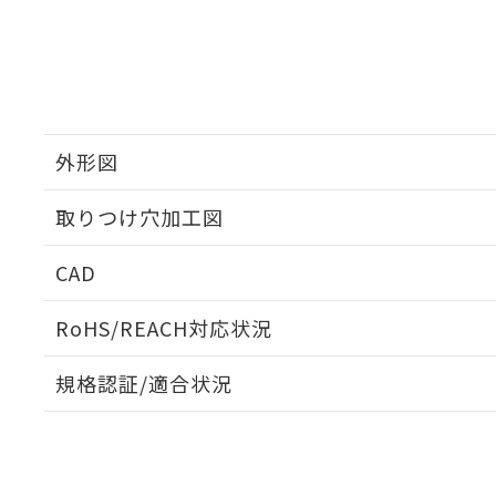
外形図
取りつけ穴加工図
CAD
ログイン/会員登録いただくと、CADデータをダウンロ
RoHS/REACH対応状況
規格認証/適合状況
EU RoHS
注意事項・凡例
UL認証
CSA認証
CEマーキング
ダウンロードデータをご利用いただく前に、以下を必ずお読
Yes
Yes
Yes
対応状況
対応予定月
※1
※2