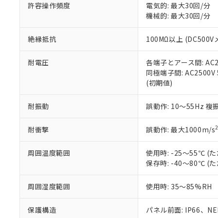
許容操作頻度
電気的: 最大30回/分
ている必要が
味します。
空
受注生産
機械的: 最大30回/分
お客様が当ウ
※3 非含有証明
「－」：未確認で
白
が、当社の製
さい。
下記の非含有証明
絶縁抵抗
100MΩ以上 (DC5
※当社の共同
いる法人を指
EU RoHS指令（
耐電圧
各端子とアース間: AC250
51物質の非含有証
同極端子間: AC2500V
※本証明書は発行
(初期値)
また、RoHS指
混在することから
耐振動
誤動作: 10～55Hz 複
既に当社にて対応
り割愛しておりま
耐衝撃
誤動作: 最大1000m/s
周囲温度範囲
使用時: -25～55℃
保存時: -40～80℃
周囲湿度範囲
使用時: 35～85%RH
保護構造
パネル前面: IP66、NEM