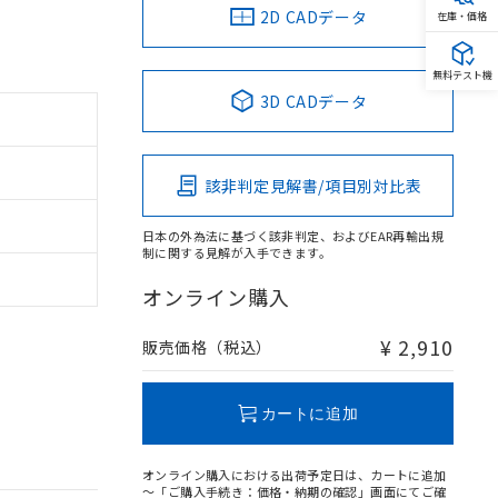
2D CADデータ
在庫・価格
無料テスト機
3D CADデータ
該非判定見解書/項目別対比表
日本の外為法に基づく該非判定、およびEAR再輸出規
制に関する見解が入手できます。
オンライン購入
¥ 2,910
販売価格（税込）
カートに追加
オンライン購入における出荷予定日は、カートに追加
～「ご購入手続き：価格・納期の確認」画面にてご確