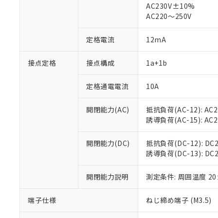
AC230V±10%
AC220～250V
対応済み：EU
対応予定：EU R
定格電流
12mA
対応予定なし：EU
調査・確認中：EU
ご利用条件
非該当品：ライセ
接点定格
接点構成
1a+1b
※1 中国RoHS
仕入先様の事情に
があります。
以下の条件をお読
定格通電電流
10A
「○」：最大均質
「×」：最大均質
本サービスは
当社は、これ
*EU RoHS指令（10物
「－」：未確認で
鉛(Pb) 1000ppm以下、
開閉能力(AC)
抵抗負荷(AC-12): AC24
くものです。
う）を輸出ま
記
説明
六価クロム(Cr(Ⅵ)) 1
誘導負荷(AC-15): AC24V
当社制御機器
などの必要な
フタル酸ビス(2-エチルヘ
号
*中国RoHS10物質の基準値 
ル（DBP） 1000ppm
在庫状況およ
当社は規制貨
Pb(鉛) :1000ppm、 Hg
但し、RoHS指令で産
のであり、閲
ます。
開閉能力(DC)
抵抗負荷(DC-12): DC24
Cr(Ⅵ)(六価クロム) : 
フタル酸エステル類の４
○
一定数以
DBP(フタル酸ジブチル) :
い。
当社は貴社製
誘導負荷(DC-13): DC24
DEHP(フタル酸ビス(2-エ
正式な納期状
置等に一切使
当社販売員に
※2 対応予定月
△
一定数に
当社は、貴社
開閉能力説明
測定条件: 周囲温度 2
オムロン制御
また当社は、
※2 環境保護使
在庫状況およ
部品在庫の切り替
たしません。
－
在庫なし
端子仕様
ねじ締め端子 (M3.5)
す。
「ｅ」：有害物質
機器販売
マイパーツ機
「10」：通常の