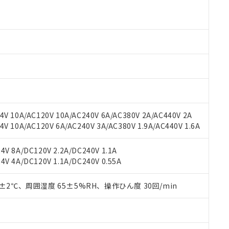
 RoHS指令（10物質）の非含有に対応した製品が提供可能な商品です
oHS指令（10物質）の非含有に対応した製品に切り替える予定のある
 RoHS指令（10物質）の非含有に非対応の商品で、対応品を出す予
 RoHS指令（10物質）の非含有の対応状況を調査中または確認中の
ンス料など無形物で、有害物質有無と関係のない商品です。
○×表
より、非含有部品としていたものが、含有品と判明した場合などやむ
みいただき、同意のうえご利用ください。
材料含有率が中国RoHSの基準値以下であることを示します。
材料含有率が中国RoHSの基準値を超えていることを示します。
、当社制御機器事業取扱商品の当社在庫状況および標準価格(税抜)
ら貴社製品のうち、外国為替および外国貿易法に定める商品（以下｢
質）：
す。当社販売部門へお問い合わせください。
 水銀(Hg) 1000ppm以下、 カドミウム(Cd) 100ppm以下、
V 10A/AC120V 10A/AC240V 6A/AC380V 2A/AC440V 2A
たは国外への提供する場合は、日本国政府の輸出許可(または役務取
000ppm以下、ポリ臭化ビフェニル類(PBB) 1000ppm以下、ポリ臭化ジフェニルエーテル類(P
 10A/AC120V 6A/AC240V 3A/AC380V 1.9A/AC440V 1.6A
事業取扱商品の中には、本サービスの対象外となる商品もあること
手続きをとります。
キシル) (DEHP)(別名：DOP) 1000ppm以下、フタル酸ブチルベンジル（BBP） 100
(GB/T26572)：
以下、フタル酸ジイソブチル (DIBP) 1000ppm以下
び標準価格照会結果は、記載している更新日時点での社内データに
物を破棄する場合は、完全に破砕するなど、違法に輸出されないよ
(水銀) : 1000ppm、 Cd(カドミウム) : 100ppm、
業用監視および制御機器に対する適用除外項目は除く。
覧された時点での実際の在庫および標準価格とは異なる場合がある
V 8A/DC120V 2.2A/DC240V 1.1A
1000ppm、 PBBs(ポリ臭化ビフェニル類) : 1000ppm、 PBDEs(ポリ臭化ジフェニルエーテル類
物質については閾値を超える意図的な使用がないことを確認しています。
上の在庫あり
 1000ppm、 DIBP(フタル酸ジイソブチル) : 1000ppm、 BBP(フタル酸ブチルベンジル) :
品を、核兵器、ミサイル、化学兵器、生物兵器またはその他武器並
V 4A/DC120V 1.1A/DC240V 0.55A
チルヘキシル)) : 1000ppm
況および標準価格はお客様のお取引先、またはお客様担当のオムロ
用いたしません。
ご相談ください。
は満たないが在庫あり
製品を第三者に販売する場合は、上記1、2および3の内容を当該第
0±2℃、周囲湿度 65±5%RH、操作ひん度 30回/min
機器販売店や当社販売拠点は「
販売ネットワーク
」をご確認くだ
販売先および販売に係わる関係者が違法に輸出するおそれがある場
用期限
び標準価格結果を当社の事前の承諾なく第三者に漏洩または開示し
え状況などにより、予定月が前後することがあります。
(最新の在庫状況については、お客様のお取引先、またはお客様担当
（10物質）のすべてが基準値以下であることを示します。
店・当社販売員にご確認ください)
能（部品リスト作成サービス）をご利用いただくには、I-Webメン
使用状況下において有害物質が外部に漏えいし、環境に深刻な影響を