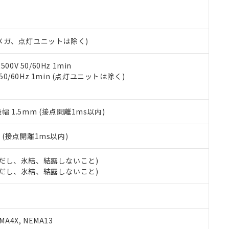
あります。
機種、また在庫状況の情報を公開していない機種
ェブサイト上で当社にご登録された部品リストについて、当社およ
書ダウンロード
す。当社販売部門へお問い合わせください。
品・サービスに関するお客様との取引・商談に必要な範囲で利用す
合意する
キャンセル
書をダウンロードすることができます。
00Vメガ、点灯ユニットは除く)
利用者とは、
"個人情報の共同利用に関して"
の「1.共同利用者の
します。
10物質）の非含有証明書
0V 50/60Hz 1min
明書（当社基準）
 50/60Hz 1min (点灯ユニットは除く)
日時点で非含有を証明するもので、過去に遡って非含有を証明するも
令のフタル酸エステル類４物質の対応では、対応完了までの期間は出
備考欄に対応日を記載しておりました。
振幅 1.5mm (接点開離1ms以内)
品への在庫切替を完了していることから、特段のことがない限り、20
す。
2
(接点開離1ms以内)
 (ただし、氷結、結露しないこと)
 (ただし、氷結、結露しないこと)
A4X, NEMA13