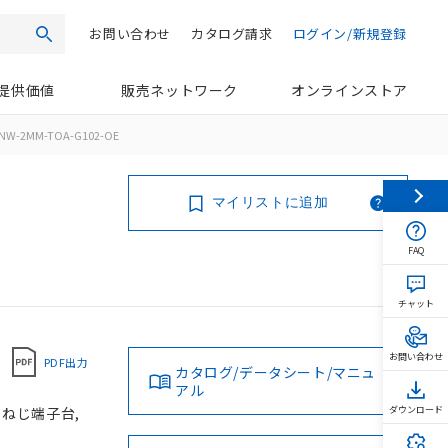
お問い合わせ
カタログ請求
ログイン/新規登録
検索
提供価値
販売ネットワーク
オンラインストア
NW-2MM-TOA-G102-OE
マイリストに追加
FAQ
チャット
お問い合わせ
PDF出力
カタログ/データシート/マニュ
アル
, ねじ端子台,
ダウンロード