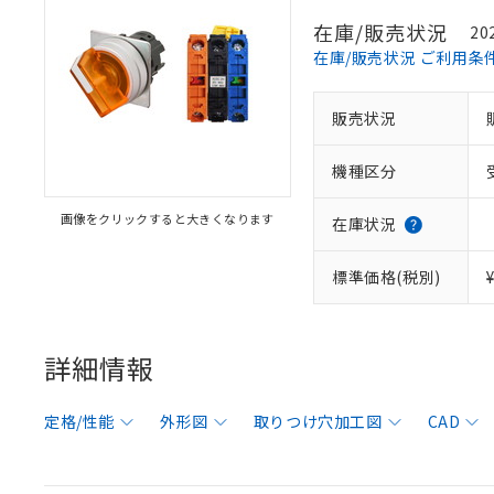
在庫/販売状況
20
在庫/販売状況 ご利用条
販売状況
機種区分
画像をクリックすると大きくなります
在庫状況
標準価格(税別)
詳細情報
定格/性能
外形図
取りつけ穴加工図
CAD