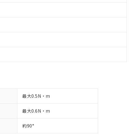
最大0.5N・m
最大0.6N・m
約90°