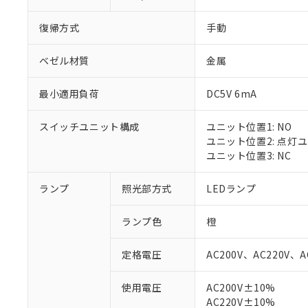
復帰方式
手動
ベゼル材質
金属
最小適用負荷
DC5V 6mA
スイッチユニット構成
ユニット位置1: NO
ユニット位置2: 点灯
ユニット位置3: NC
ランプ
照光部方式
LEDランプ
ランプ色
橙
定格電圧
AC200V、AC220V、A
使用電圧
AC200V±10%
AC220V±10%
※1 対応状況