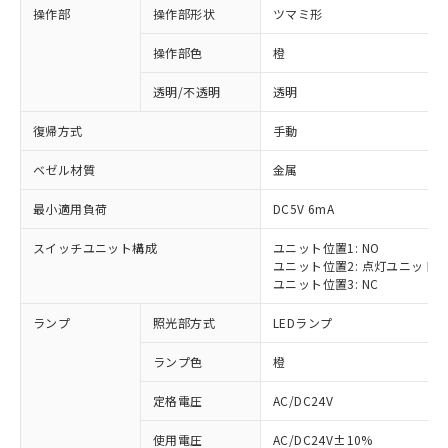
操作部
操作部形状
ツマミ形
操作部色
橙
透明/不透明
透明
復帰方式
手動
ベゼル材質
金属
最小適用負荷
DC5V 6mA
スイッチユニット構成
ユニット位置1: NO
ユニット位置2: 点灯ユニット
ユニット位置3: NC
ランプ
照光部方式
LEDランプ
ランプ色
橙
定格電圧
AC/DC24V
使用電圧
AC/DC24V±10%