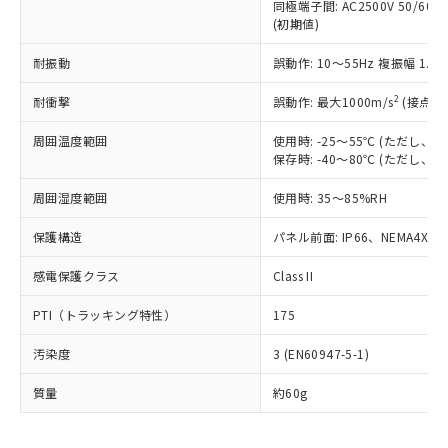
いたものが、含有品と判明した場合などや
当社は、これら貴社製品のうち、外国
同極端子間: AC2500V 50/60
ことをご了承ください。
「－」：未確認です。当社販売部門へお問
むを得ず変更することがあります。
(初期値)
為替および外国貿易法に定める商品
在庫状況および標準価格照会結果は、
い合わせください。
（以下｢規制貨物等」という）を輸出
記載している更新日時点での社内デー
耐振動
誤動作: 10～55Hz 複振幅 1.
*EU RoHS指令（10物質）：
または国外への提供する場合は、日本
記
タに基づき作成されるものであり、閲
説明
鉛(Pb) 1000ppm以下、 水銀(Hg) 1000ppm以下、 カド
*中国RoHS10物質の基準値 (GB/T26572)：
国政府の輸出許可(または役務取引許
号
覧された時点での実際の在庫および標
ミウム(Cd) 100ppm以下、
Pb(鉛) :1000ppm、 Hg(水銀) : 1000ppm、 Cd(カドミウ
2
耐衝撃
誤動作: 最大1000m/s
(接点開
可)を取得するなどの必要な手続きを
六価クロム(Cr(Ⅵ)) 1000ppm以下、ポリ臭化ビフェニル
ム) : 100ppm、
準価格とは異なる場合があることをご
類(PBB) 1000ppm以下、ポリ臭化ジフェニルエーテル類
Cr(Ⅵ)(六価クロム) : 1000ppm、 PBBs(ポリ臭化ビフェ
とります。
了承ください。
(PBDE) 1000ppm以下、フタル酸ビス(2-エチルヘキシ
周囲温度範囲
使用時: -25～55℃ (ただし
○
一定数以上の在庫あり
ニル類) : 1000ppm、 PBDEs(ポリ臭化ジフェニルエーテ
当社は規制貨物を破棄する場合は、完
ル) (DEHP)(別名：DOP) 1000ppm以下、フタル酸ブチ
正式な納期状況および標準価格はお客
ル類) : 1000ppm、
保存時: -40～80℃ (ただし
ルベンジル（BBP） 1000ppm以下、フタル酸ジブチル
全に破砕するなど、違法に輸出されな
DBP(フタル酸ジブチル) : 1000ppm、 DIBP(フタル酸ジ
様のお取引先、またはお客様担当のオ
（DBP） 1000ppm以下、フタル酸ジイソブチル
イソブチル) : 1000ppm、 BBP(フタル酸ブチルベンジ
△
一定数には満たないが在庫あり
いよう必要な手段を講じます。
周囲湿度範囲
使用時: 35～85%RH
ムロン制御機器販売店・当社販売員に
(DIBP) 1000ppm以下
ル) : 1000ppm、
当社は貴社製品を、核兵器、ミサイ
但し、RoHS指令で産業用監視および制御機器に対する
DEHP(フタル酸ビス(2-エチルヘキシル)) : 1000ppm
ご相談ください。
適用除外項目は除く。
ル、化学兵器、生物兵器またはその他
保護構造
パネル前面: IP66、NEMA4X, N
－
在庫なし(最新の在庫状況につ
オムロン制御機器販売店や当社販売拠
フタル酸エステル類の４物質については閾値を超える意
武器並びにこれらの製造装置等に一切
いては、お客様のお取引先、ま
図的な使用がないことを確認しています。
点は「
販売ネットワーク
」をご確認
※2 環境保護使用期限
感電保護クラス
Class II
使用いたしません。
たはお客様担当のオムロン制御
ください。
当社は、貴社製品を第三者に販売する
機器販売店・当社販売員にご確
在庫状況および標準価格結果を当社の
※2 対応予定月
PTI（トラッキング特性）
175
「ｅ」：有害物質（10物質）のすべてが基
場合は、上記1、2および3の内容を当
認ください)
事前の承諾なく第三者に漏洩または開
準値以下であることを示します。
該第三者に通知します。また当社は、
示しないようお願いします。
汚染度
3 (EN60947-5-1)
部品在庫の切り替え状況などにより、予定
「10」：通常の使用状況下において有害物
販売先および販売に係わる関係者が違
マイパーツ機能（部品リスト作成サー
空
受注生産機種、また在庫状況の
月が前後することがあります。
質が外部に漏えいし、環境に深刻な影響を
法に輸出するおそれがある場合は、取
ビス）をご利用いただくには、I-Web
白
情報を公開していない機種
質量
約60g
及ぼさない年数を意味します。
り引きをいたしません。
メンバーズにご登録されている必要が
「－」：未確認です。当社販売部門へお問
あります。
い合わせください。