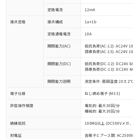
定格電流
12mA
接点定格
接点構成
1a+1b
※1 対応状況
定格通電電流
10A
対応済み：EU RoHS指令（10物質）の
開閉能力(AC)
抵抗負荷(AC-12): AC24V 10A/A
非含有に対応した製品が提供可能な商品で
誘導負荷(AC-15): AC24V 10A/AC
す。
対応予定：EU RoHS指令（10物質）の非含
開閉能力(DC)
抵抗負荷(DC-12): DC24V 8A/DC
ご利用条件
有に対応した製品に切り替える予定のある
誘導負荷(DC-13): DC24V 4A/DC
商品です。
対応予定なし：EU RoHS指令（10物質）の
開閉能力説明
測定条件: 周囲温度 20±2℃、
以下の条件をお読みいただき、同意のうえ
非含有に非対応の商品で、対応品を出す予
ご利用ください。
定はありません。
端子仕様
ねじ締め端子 (M3.5)
調査・確認中：EU RoHS指令（10物質）の
本サービスは、当社制御機器事業取扱
※1 中国RoHS○×表
許容操作頻度
電気的: 最大30回/分
非含有の対応状況を調査中または確認中の
商品の当社在庫状況および標準価格
機械的: 最大30回/分
商品です。
(税抜)を提供させていただくもので
「○」：最大均質材料含有率が中国RoHSの
非該当品：ライセンス料など無形物で、有
す。
絶縁抵抗
100MΩ以上 (DC500Vメガ、
基準値以下であることを示します。
害物質有無と関係のない商品です。
当社制御機器事業取扱商品の中には、
「×」：最大均質材料含有率が中国RoHSの
仕入先様の事情により、非含有部品として
耐電圧
各端子とアース間: AC2500V 50/
本サービスの対象外となる商品もある
基準値を超えていることを示します。