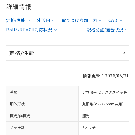
詳細情報
定格/性能
外形図
取りつけ穴加工図
CAD
RoHS/REACH対応状況
規格認証/適合状況
定格/性能
情報更新：2026/05/21
種類
ツマミ形セレクタスイッチ
胴体形状
丸胴形(φ22/25mm共用)
照光/非照光
照光
ノッチ数
2ノッチ