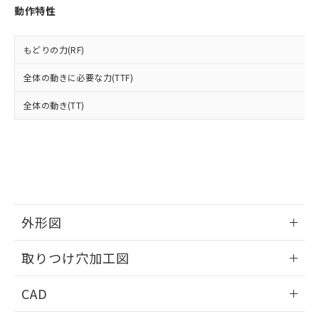
お客様が当ウェブサイト上で当社にご
動作特性
※3 非含有証明書ダウンロード
登録された部品リストについて、当社
および当社の共同利用者が、当社の製
下記の非含有証明書をダウンロードするこ
品・サービスに関するお客様との取
もどりの力(RF)
とができます。
合意する
キャンセル
引・商談に必要な範囲で利用すること
をご了承ください。
全体の動きに必要な力(TTF)
EU RoHS指令（10物質）の非含有証明書
※当社の共同利用者とは、
"個人情報
51物質の非含有証明書（当社基準）
全体の動き(TT)
の共同利用に関して"
の「1.共同利
※本証明書は発行日時点で非含有を証明す
用者の範囲」に記載されている法人を
るもので、過去に遡って非含有を証明する
指します。
ものではありません。
また、RoHS指令のフタル酸エステル類４
物質の対応では、対応完了までの期間は出
荷製品に未対応品が混在することから備考
欄に対応日を記載しておりました。
外形図
既に当社にて対応品への在庫切替を完了
していることから、特段のことがない限
情報更新：2026/05/21
り、2022年1月12日より割愛しておりま
取りつけ穴加工図
す。
情報更新：2026/05/21
CAD