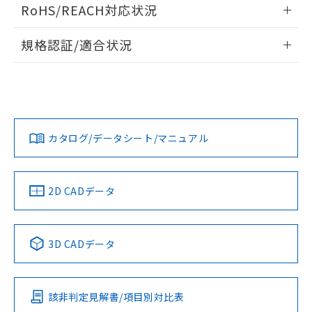
ログイン/会員登録いただくと、CADデータをダウンロー
RoHS/REACH対応状況
ドすることができます。
情報更新：2026/7/29
規格認証/適合状況
ログイン/会員登録
EU RoHS
注意事項・凡例
UL認証
CSA認証
CEマーキング
Yes
Yes
Yes
対応状況
対応予定月
※1
※2
ダウンロードデータをご利用いただく前に、以下を必ずお読
みください。
カタログ/データシート/マニュアル
対応済み
ソフトウェアの使用条件
LR型式承認
DNV型式承認
BV型式承認
KR型式承
（イギリス
（ノルウェー
（フランス
（韓国
船舶規格）
船舶規格）
船舶規格）
船舶規格
中国 RoHS
注意事項・凡例
2D CADデータ
No
No
No
No
中国 RoHS表
※1 ※2
3D CADデータ
この製品の規格認証/適合状況ページへ
Pb
Hg
Cd
Cr(VI)
その他の認証はこちらのページからご検索ください
該非判定見解書/項目別対比表
X
O
O
O