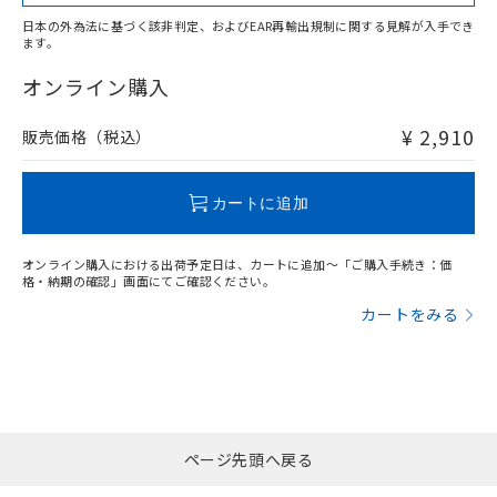
日本の外為法に基づく該非判定、およびEAR再輸出規制に関する見解が入手でき
ます。
"対応済み"や非含有の記載がされた商品であっても、流通
在庫等で未対応品が混在する可能性があります。
オンライン購入
非含有品が必要な際は、弊社営業部門もしくは販売店へお
問い合わせください。
¥ 2,910
販売価格（税込）
この製品のRoHS/REACH対応状況ページへ
カートに追加
オンライン購入における出荷予定日は、カートに追加～「ご購入手続き：価
格・納期の確認」画面にてご確認ください。
カートをみる
ページ先頭へ戻る