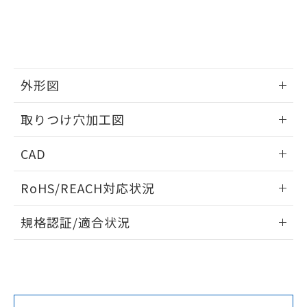
をご了承ください。
EU RoHS指令（10物質）の非含有証明書
※当社の共同利用者とは、
"個人情報
51物質の非含有証明書（当社基準）
の共同利用に関して"
の「1.共同利
※本証明書は発行日時点で非含有を証明す
用者の範囲」に記載されている法人を
るもので、過去に遡って非含有を証明する
指します。
ものではありません。
外形図
また、RoHS指令のフタル酸エステル類４
物質の対応では、対応完了までの期間は出
情報更新：2026/05/21
取りつけ穴加工図
荷製品に未対応品が混在することから備考
欄に対応日を記載しておりました。
情報更新：2026/05/21
既に当社にて対応品への在庫切替を完了
CAD
していることから、特段のことがない限
り、2022年1月12日より割愛しておりま
ログイン/会員登録いただくと、CADデータをダウンロー
RoHS/REACH対応状況
す。
ドすることができます。
情報更新：2026/7/29
規格認証/適合状況
ログイン/会員登録
EU RoHS
注意事項・凡例
UL認証
CSA認証
CEマーキング
Yes
Yes
Yes
対応状況
対応予定月
※1
※2
ダウンロードデータをご利用いただく前に、以下を必ずお読