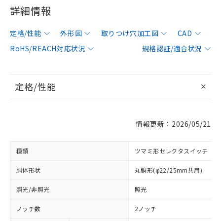
詳細情報
定格/性能
外形図
取りつけ穴加工図
CAD
RoHS/REACH対応状況
規格認証/適合状況
定格/性能
情報更新：2026/05/21
種類
ツマミ形セレクタスイッチ
胴体形状
丸胴形(φ22/25mm共用)
照光/非照光
照光
ノッチ数
2ノッチ