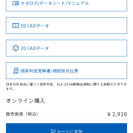
みください。
カタログ/データシート/マニュアル
対応済み
ソフトウェアの使用条件
LR型式承認
DNV型式承認
BV型式承認
KR型式承
（イギリス
（ノルウェー
（フランス
（韓国
船舶規格）
船舶規格）
船舶規格）
船舶規格
中国 RoHS
注意事項・凡例
2D CADデータ
No
No
No
No
中国 RoHS表
※1 ※2
3D CADデータ
この製品の規格認証/適合状況ページへ
Pb
Hg
Cd
Cr(VI)
その他の認証はこちらのページからご検索ください
該非判定見解書/項目別対比表
O
O
O
O
日本の外為法に基づく該非判定、およびEAR再輸出規制に関する見解が入手でき
ます。
"対応済み"や非含有の記載がされた商品であっても、流通
在庫等で未対応品が混在する可能性があります。
オンライン購入
非含有品が必要な際は、弊社営業部門もしくは販売店へお
問い合わせください。
¥ 2,910
販売価格（税込）
この製品のRoHS/REACH対応状況ページへ
カートに追加