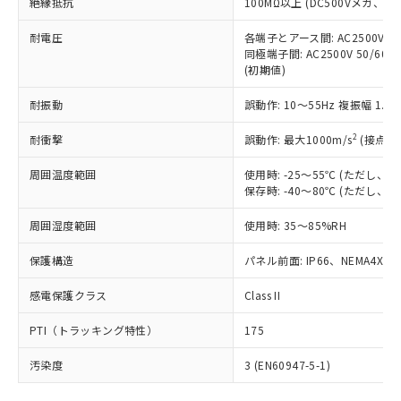
号
覧された時点での実際の在庫および標
絶縁抵抗
100MΩ以上 (DC500Vメガ、
Pb(鉛) :1000ppm、 Hg(水銀) : 1000ppm、 Cd(カドミウ
可)を取得するなどの必要な手続きを
六価クロム(Cr(Ⅵ)) 1000ppm以下、ポリ臭化ビフェニル
ム) : 100ppm、
準価格とは異なる場合があることをご
類(PBB) 1000ppm以下、ポリ臭化ジフェニルエーテル類
Cr(Ⅵ)(六価クロム) : 1000ppm、 PBBs(ポリ臭化ビフェ
とります。
了承ください。
耐電圧
各端子とアース間: AC2500V 50/
(PBDE) 1000ppm以下、フタル酸ビス(2-エチルヘキシ
○
一定数以上の在庫あり
ニル類) : 1000ppm、 PBDEs(ポリ臭化ジフェニルエーテ
当社は規制貨物を破棄する場合は、完
同極端子間: AC2500V 50/60
ル) (DEHP)(別名：DOP) 1000ppm以下、フタル酸ブチ
正式な納期状況および標準価格はお客
ル類) : 1000ppm、
ルベンジル（BBP） 1000ppm以下、フタル酸ジブチル
全に破砕するなど、違法に輸出されな
(初期値)
DBP(フタル酸ジブチル) : 1000ppm、 DIBP(フタル酸ジ
様のお取引先、またはお客様担当のオ
（DBP） 1000ppm以下、フタル酸ジイソブチル
イソブチル) : 1000ppm、 BBP(フタル酸ブチルベンジ
△
一定数には満たないが在庫あり
いよう必要な手段を講じます。
ムロン制御機器販売店・当社販売員に
(DIBP) 1000ppm以下
ル) : 1000ppm、
耐振動
誤動作: 10～55Hz 複振幅 1.
当社は貴社製品を、核兵器、ミサイ
但し、RoHS指令で産業用監視および制御機器に対する
DEHP(フタル酸ビス(2-エチルヘキシル)) : 1000ppm
ご相談ください。
適用除外項目は除く。
ル、化学兵器、生物兵器またはその他
－
在庫なし(最新の在庫状況につ
オムロン制御機器販売店や当社販売拠
フタル酸エステル類の４物質については閾値を超える意
2
耐衝撃
誤動作: 最大1000m/s
(接点開
武器並びにこれらの製造装置等に一切
いては、お客様のお取引先、ま
図的な使用がないことを確認しています。
点は「
販売ネットワーク
」をご確認
※2 環境保護使用期限
使用いたしません。
たはお客様担当のオムロン制御
ください。
周囲温度範囲
使用時: -25～55℃ (ただし
当社は、貴社製品を第三者に販売する
機器販売店・当社販売員にご確
在庫状況および標準価格結果を当社の
保存時: -40～80℃ (ただし
※2 対応予定月
「ｅ」：有害物質（10物質）のすべてが基
場合は、上記1、2および3の内容を当
認ください)
事前の承諾なく第三者に漏洩または開
準値以下であることを示します。
該第三者に通知します。また当社は、
示しないようお願いします。
周囲湿度範囲
使用時: 35～85%RH
部品在庫の切り替え状況などにより、予定
「10」：通常の使用状況下において有害物
販売先および販売に係わる関係者が違
マイパーツ機能（部品リスト作成サー
空
受注生産機種、また在庫状況の
月が前後することがあります。
質が外部に漏えいし、環境に深刻な影響を
法に輸出するおそれがある場合は、取
保護構造
パネル前面: IP66、NEMA4X, N
ビス）をご利用いただくには、I-Web
白
情報を公開していない機種
及ぼさない年数を意味します。
り引きをいたしません。
メンバーズにご登録されている必要が
「－」：未確認です。当社販売部門へお問
感電保護クラス
Class II
あります。
い合わせください。
お客様が当ウェブサイト上で当社にご
※3 非含有証明書ダウンロード
PTI（トラッキング特性）
175
登録された部品リストについて、当社
および当社の共同利用者が、当社の製
汚染度
3 (EN60947-5-1)
下記の非含有証明書をダウンロードするこ
品・サービスに関するお客様との取
とができます。
合意する
キャンセル
引・商談に必要な範囲で利用すること