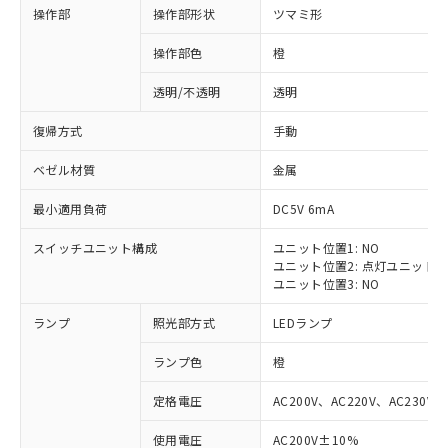
操作部
操作部形状
ツマミ形
操作部色
橙
透明/不透明
透明
復帰方式
手動
ベゼル材質
金属
最小適用負荷
DC5V 6mA
スイッチユニット構成
ユニット位置1: NO
ユニット位置2: 点灯ユニット
ユニット位置3: NO
ランプ
照光部方式
LEDランプ
ランプ色
橙
定格電圧
AC200V、AC220V、AC230V、
使用電圧
AC200V±10%
※1 対応状況