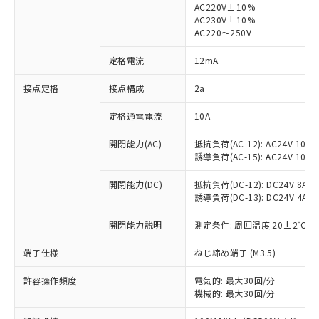
AC220V±10%
AC230V±10%
対応済み：EU RoHS指令（10物質）の
AC220～250V
非含有に対応した製品が提供可能な商品で
す。
定格電流
12mA
対応予定：EU RoHS指令（10物質）の非含
ご利用条件
有に対応した製品に切り替える予定のある
接点定格
接点構成
2a
商品です。
定格通電電流
10A
対応予定なし：EU RoHS指令（10物質）の
以下の条件をお読みいただき、同意のうえ
非含有に非対応の商品で、対応品を出す予
ご利用ください。
開閉能力(AC)
抵抗負荷(AC-12): AC24V 10A/A
定はありません。
誘導負荷(AC-15): AC24V 10A/AC
調査・確認中：EU RoHS指令（10物質）の
本サービスは、当社制御機器事業取扱
※1 中国RoHS○×表
非含有の対応状況を調査中または確認中の
商品の当社在庫状況および標準価格
開閉能力(DC)
抵抗負荷(DC-12): DC24V 8A/DC
商品です。
誘導負荷(DC-13): DC24V 4A/DC
(税抜)を提供させていただくもので
「○」：最大均質材料含有率が中国RoHSの
非該当品：ライセンス料など無形物で、有
す。
基準値以下であることを示します。
害物質有無と関係のない商品です。
開閉能力説明
測定条件: 周囲温度 20±2℃、
当社制御機器事業取扱商品の中には、
「×」：最大均質材料含有率が中国RoHSの
仕入先様の事情により、非含有部品として
本サービスの対象外となる商品もある
基準値を超えていることを示します。
いたものが、含有品と判明した場合などや
端子仕様
ねじ締め端子 (M3.5)
当社は、これら貴社製品のうち、外国
ことをご了承ください。
「－」：未確認です。当社販売部門へお問
むを得ず変更することがあります。
為替および外国貿易法に定める商品
在庫状況および標準価格照会結果は、
い合わせください。
許容操作頻度
電気的: 最大30回/分
（以下｢規制貨物等」という）を輸出
記載している更新日時点での社内デー
機械的: 最大30回/分
*EU RoHS指令（10物質）：
または国外への提供する場合は、日本
記
タに基づき作成されるものであり、閲
説明
鉛(Pb) 1000ppm以下、 水銀(Hg) 1000ppm以下、 カド
*中国RoHS10物質の基準値 (GB/T26572)：
国政府の輸出許可(または役務取引許
ミウム(Cd) 100ppm以下、