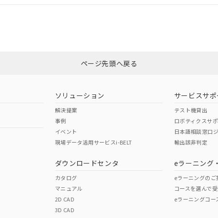
CCC認証
電波法
みください。
Yes
N/A
非含有証明書
※3
ページ先頭へ戻る
ダウンロードはこちら
型式承認
NK型式承認
ABS型式承認
韓国
（日本
（アメリカ
ソリューション
サービスサポ
舶規格）
船舶規格）
船舶規格）
解決提案
テスト機貸出
事例
ロボティクスサ
No
No
イベント
日本語相談窓口
現場データ活用サービスi-BELT
輸出該非判定
I)
PBBs
PBDEs
DBP
ダウンロードセンタ
eラーニング
この製品の規格認証/適合
その他の認証はこちらのページからご
カタログ
eラーニングのご
マニュアル
コースを選んで受
O
O
O
2D CAD
eラーニングコー
3D CAD