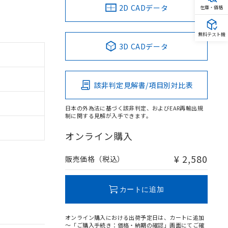
2D CADデータ
在庫・価格
無料テスト機
3D CADデータ
該非判定見解書/項目別対比表
日本の外為法に基づく該非判定、およびEAR再輸出規
制に関する見解が入手できます。
オンライン購入
¥ 2,580
販売価格（税込）
カートに追加
オンライン購入における出荷予定日は、カートに追加
～「ご購入手続き：価格・納期の確認」画面にてご確