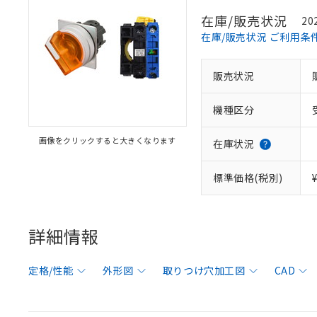
在庫/販売状況
20
在庫/販売状況 ご利用条
販売状況
機種区分
画像をクリックすると大きくなります
在庫状況
標準価格(税別)
詳細情報
定格/性能
外形図
取りつけ穴加工図
CAD