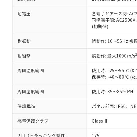
また、RoHS指
混在することから
既に当社にて対応
耐電圧
各端子とアース間: AC250
り割愛しておりま
同極端子間: AC2500V
(初期値)
耐振動
誤動作: 10～55Hz 複
耐衝撃
誤動作: 最大1000m/s
周囲温度範囲
使用時: -25～55℃
保存時: -40～80℃
周囲湿度範囲
使用時: 35～85%RH
保護構造
パネル前面: IP66、NEM
感電保護クラス
Class II
PTI（トラッキング特性）
175