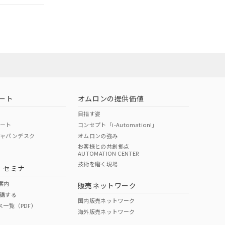
ート
オムロンの提供価値
目指す姿
ポート
コンセプト「i-Automation!」
ジャパンデスク
オムロンの強み
お客様との共創拠点
AUTOMATION CENTER
DIBP
BBP
DEHP
環境保護
技術を磨く現場
・セミナ
状況ページへ
使用期限
検索ください
案内
販売ネットワーク
講する
O
O
O
10
国内販売ネットワーク
ス一覧（PDF）
海外販売ネットワーク