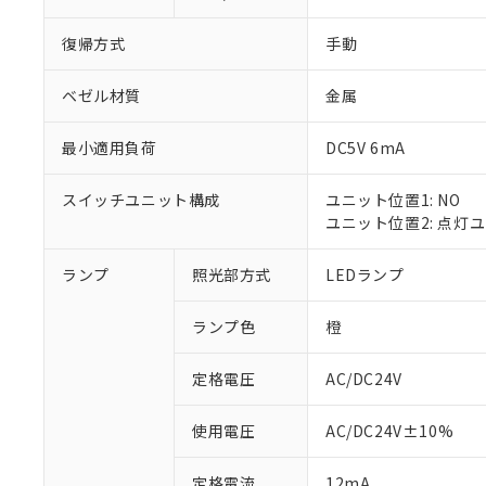
復帰方式
手動
ベゼル材質
金属
最小適用負荷
DC5V 6mA
スイッチユニット構成
ユニット位置1: NO
ユニット位置2: 点灯
ランプ
照光部方式
LEDランプ
※1 対応状況
ランプ色
橙
対応済み：EU
対応予定：EU R
対応予定なし：EU
定格電圧
AC/DC24V
調査・確認中：EU
ご利用条件
非該当品：ライセ
使用電圧
AC/DC24V±10%
※1 中国RoHS
仕入先様の事情に
があります。
以下の条件をお読
定格電流
12mA
「○」：最大均質