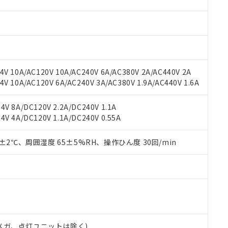
材料含有率が中国RoHSの基準値を超えていることを示します。
、当社制御機器事業取扱商品の当社在庫状況および標準価格(税抜)
ら貴社製品のうち、外国為替および外国貿易法に定める商品（以下｢
質）：
す。当社販売部門へお問い合わせください。
 水銀(Hg) 1000ppm以下、 カドミウム(Cd) 100ppm以下、
たは国外への提供する場合は、日本国政府の輸出許可(または役務取
000ppm以下、ポリ臭化ビフェニル類(PBB) 1000ppm以下、ポリ臭化ジフェニルエーテル類(P
事業取扱商品の中には、本サービスの対象外となる商品もあること
手続きをとります。
キシル) (DEHP)(別名：DOP) 1000ppm以下、フタル酸ブチルベンジル（BBP） 100
(GB/T26572)：
以下、フタル酸ジイソブチル (DIBP) 1000ppm以下
び標準価格照会結果は、記載している更新日時点での社内データに
物を破棄する場合は、完全に破砕するなど、違法に輸出されないよ
(水銀) : 1000ppm、 Cd(カドミウム) : 100ppm、
業用監視および制御機器に対する適用除外項目は除く。
覧された時点での実際の在庫および標準価格とは異なる場合がある
1000ppm、 PBBs(ポリ臭化ビフェニル類) : 1000ppm、 PBDEs(ポリ臭化ジフェニルエーテル類
物質については閾値を超える意図的な使用がないことを確認しています。
上の在庫あり
 1000ppm、 DIBP(フタル酸ジイソブチル) : 1000ppm、 BBP(フタル酸ブチルベンジル) :
品を、核兵器、ミサイル、化学兵器、生物兵器またはその他武器並
V 10A/AC120V 10A/AC240V 6A/AC380V 2A/AC440V 2A
チルヘキシル)) : 1000ppm
況および標準価格はお客様のお取引先、またはお客様担当のオムロ
用いたしません。
 10A/AC120V 6A/AC240V 3A/AC380V 1.9A/AC440V 1.6A
ご相談ください。
は満たないが在庫あり
製品を第三者に販売する場合は、上記1、2および3の内容を当該第
機器販売店や当社販売拠点は「
販売ネットワーク
」をご確認くだ
販売先および販売に係わる関係者が違法に輸出するおそれがある場
用期限
V 8A/DC120V 2.2A/DC240V 1.1A
び標準価格結果を当社の事前の承諾なく第三者に漏洩または開示し
え状況などにより、予定月が前後することがあります。
(最新の在庫状況については、お客様のお取引先、またはお客様担当
V 4A/DC120V 1.1A/DC240V 0.55A
（10物質）のすべてが基準値以下であることを示します。
店・当社販売員にご確認ください)
能（部品リスト作成サービス）をご利用いただくには、I-Webメン
使用状況下において有害物質が外部に漏えいし、環境に深刻な影響を
あります。
0±2℃、周囲湿度 65±5%RH、操作ひん度 30回/min
機種、また在庫状況の情報を公開していない機種
ェブサイト上で当社にご登録された部品リストについて、当社およ
書ダウンロード
す。当社販売部門へお問い合わせください。
品・サービスに関するお客様との取引・商談に必要な範囲で利用す
合意する
キャンセル
書をダウンロードすることができます。
利用者とは、
"個人情報の共同利用に関して"
の「1.共同利用者の
します。
10物質）の非含有証明書
明書（当社基準）
日時点で非含有を証明するもので、過去に遡って非含有を証明するも
00Vメガ、点灯ユニットは除く)