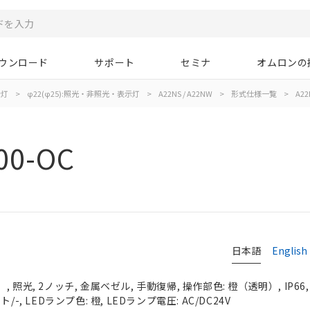
ウンロード
サポート
セミナ
オムロンの
示灯
>
φ22(φ25):照光・非照光・表示灯
>
A22NS / A22NW
>
形式仕様一覧
>
A22
00-OC
日本語
English
 照光, 2ノッチ, 金属ベゼル, 手動復帰, 操作部色: 橙（透明）, IP66
-, LEDランプ色: 橙, LEDランプ電圧: AC/DC24V