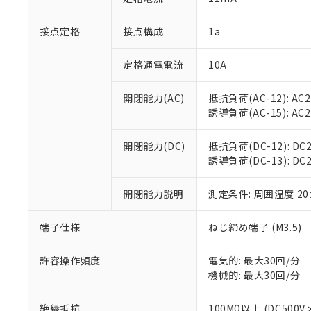
「×」：最大均質
本サービスは
当社は、これ
*EU RoHS指令（10物
「－」：未確認で
鉛(Pb) 1000ppm以下、
接点定格
接点構成
1a
くものです。
う）を輸出ま
記
説明
六価クロム(Cr(Ⅵ)) 1
当社制御機器
などの必要な
フタル酸ビス(2-エチルヘ
号
*中国RoHS10物質の基準値 
ル（DBP） 1000ppm
在庫状況およ
当社は規制貨
定格通電電流
10A
Pb(鉛) :1000ppm、 Hg
但し、RoHS指令で産
のであり、閲
ます。
Cr(Ⅵ)(六価クロム) : 
フタル酸エステル類の４
○
一定数以
DBP(フタル酸ジブチル) :
い。
当社は貴社製
開閉能力(AC)
抵抗負荷(AC-12): AC24
DEHP(フタル酸ビス(2-エ
正式な納期状
置等に一切使
誘導負荷(AC-15): AC24V
当社販売員に
※2 対応予定月
△
一定数に
当社は、貴社
オムロン制御
また当社は、
※2 環境保護使
開閉能力(DC)
抵抗負荷(DC-12): DC24
在庫状況およ
部品在庫の切り替
たしません。
－
在庫なし
誘導負荷(DC-13): DC24
す。
「ｅ」：有害物質
機器販売
マイパーツ機
「10」：通常の
ている必要が
開閉能力説明
測定条件: 周囲温度 2
味します。
空
受注生産
お客様が当ウ
※3 非含有証明
「－」：未確認で
白
が、当社の製
端子仕様
ねじ締め端子 (M3.5)
さい。
下記の非含有証明
※当社の共同
許容操作頻度
電気的: 最大30回/分
いる法人を指
EU RoHS指令（
機械的: 最大30回/分
51物質の非含有証
※本証明書は発行
絶縁抵抗
100MΩ以上 (DC5