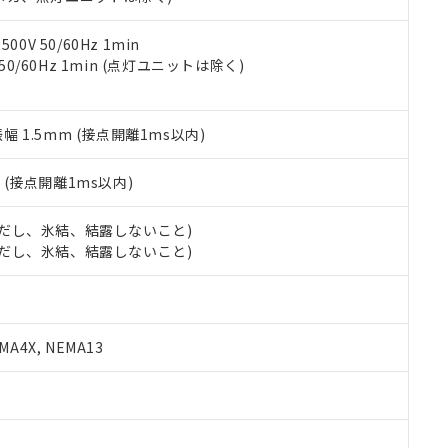
令のフタル酸エステル類４物質の対応では、対応完了までの期間は出
備考欄に対応日を記載しておりました。
品への在庫切替を完了していることから、特段のことがない限り、20
0V 50/60Hz 1min
す。
 50/60Hz 1min (点灯ユニットは除く)
振幅 1.5mm (接点開離1ms以内)
2
(接点開離1ms以内)
 (ただし、氷結、結露しないこと)
 (ただし、氷結、結露しないこと)
A4X, NEMA13