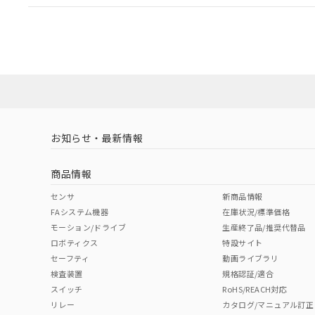
EU RoHS
注意事項・凡例
UL認証
CSA認証
CEマーキング
ダウンロードデータをご利用いただく前に、以下を必ずお読
Yes
Yes
Yes
対応状況
対応予定月
※1
※2
ソフトウェアの使用条件
対応済み
LR型式承認
DNV型式承認
BV型式承認
KR
（イギリス
（ノルウェー
（フランス
（
お知らせ・最新情報
中国 RoHS
注意事項・凡例
船舶規格）
船舶規格）
船舶規格）
船
商品情報
No
No
No
No
中国 RoHS表
※1 ※2
センサ
新商品情報
FAシステム機器
在庫状況/標準価格
Pb
Hg
Cd
Cr(V
モーション/ドライブ
生産終了品/推奨代替品
ロボティクス
特設サイト
セーフティ
動画ライブラリ
検査装置
規格認証/適合
X
O
O
O
スイッチ
RoHS/REACH対応
リレー
カタログ/マニュアル訂正