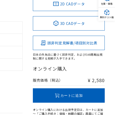
2D CADデータ
在庫・価格
無料テスト機
3D CADデータ
該非判定見解書/項目別対比表
日本の外為法に基づく該非判定、およびEAR再輸出規
制に関する見解が入手できます。
オンライン購入
¥ 2,580
販売価格（税込）
カートに追加
オンライン購入における出荷予定日は、カートに追加
～「ご購入手続き：価格・納期の確認」画面にてご確