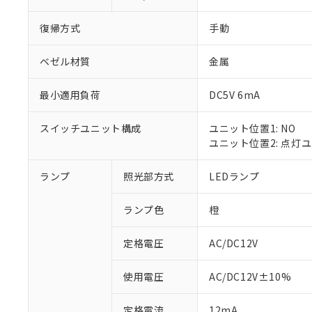
復帰方式
手動
ベゼル材質
金属
最小適用負荷
DC5V 6mA
スイッチユニット構成
ユニット位置1: NO
ユニット位置2: 点灯
ランプ
照光部方式
LEDランプ
※1 対応状況
ランプ色
橙
対応済み：EU
対応予定：EU R
対応予定なし：EU
定格電圧
AC/DC12V
調査・確認中：EU
ご利用条件
非該当品：ライセ
使用電圧
AC/DC12V±10%
※1 中国RoHS
仕入先様の事情に
があります。
以下の条件をお読
定格電流
12mA
「○」：最大均質