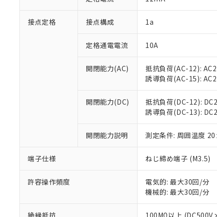
「×」：最大均質
本サービスは
当社は、これ
*EU RoHS指令（10物
「－」：未確認で
鉛(Pb) 1000ppm以下、
接点定格
接点構成
1a
くものです。
う）を輸出ま
記
説明
六価クロム(Cr(Ⅵ)) 1
当社制御機器
などの必要な
フタル酸ビス(2-エチルヘ
号
*中国RoHS10物質の基準値 
ル（DBP） 1000ppm
在庫状況およ
当社は規制貨
定格通電電流
10A
Pb(鉛) :1000ppm、 Hg
但し、RoHS指令で産
のであり、閲
ます。
Cr(Ⅵ)(六価クロム) : 
フタル酸エステル類の４
○
一定数以
DBP(フタル酸ジブチル) :
い。
当社は貴社製
開閉能力(AC)
抵抗負荷(AC-12): AC24
DEHP(フタル酸ビス(2-エ
正式な納期状
置等に一切使
誘導負荷(AC-15): AC24V
当社販売員に
※2 対応予定月
△
一定数に
当社は、貴社
オムロン制御
また当社は、
※2 環境保護使
開閉能力(DC)
抵抗負荷(DC-12): DC24
在庫状況およ
部品在庫の切り替
たしません。
－
在庫なし
誘導負荷(DC-13): DC24
す。
「ｅ」：有害物質
機器販売
マイパーツ機
「10」：通常の
ている必要が
開閉能力説明
測定条件: 周囲温度 2
味します。
空
受注生産
お客様が当ウ
※3 非含有証明
「－」：未確認で
白
が、当社の製
端子仕様
ねじ締め端子 (M3.5)
さい。
下記の非含有証明
※当社の共同
許容操作頻度
電気的: 最大30回/分
いる法人を指
EU RoHS指令（
機械的: 最大30回/分
51物質の非含有証
※本証明書は発行
絶縁抵抗
100MΩ以上 (DC5