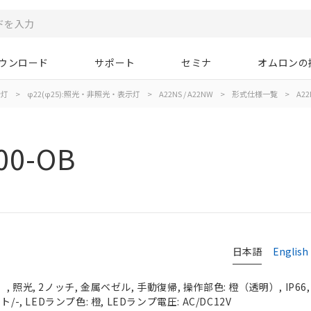
ウンロード
サポート
セミナ
オムロンの
示灯
>
φ22(φ25):照光・非照光・表示灯
>
A22NS / A22NW
>
形式仕様一覧
>
A22
00-OB
日本語
English
 照光, 2ノッチ, 金属ベゼル, 手動復帰, 操作部色: 橙（透明）, IP66
-, LEDランプ色: 橙, LEDランプ電圧: AC/DC12V