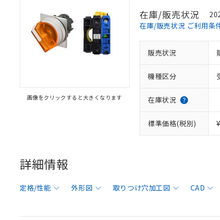
在庫/販売状況
20
在庫/販売状況 ご利用条
販売状況
機種区分
画像をクリックすると大きくなります
在庫状況
標準価格(税別)
詳細情報
定格/性能
外形図
取りつけ穴加工図
CAD