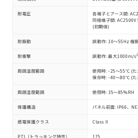
また、RoHS指
混在することから
既に当社にて対応
耐電圧
各端子とアース間: AC250
り割愛しておりま
同極端子間: AC2500V
(初期値)
耐振動
誤動作: 10～55Hz 複
耐衝撃
誤動作: 最大1000m/s
周囲温度範囲
使用時: -25～55℃
保存時: -40～80℃
周囲湿度範囲
使用時: 35～85%RH
保護構造
パネル前面: IP66、NEM
感電保護クラス
Class II
PTI（トラッキング特性）
175