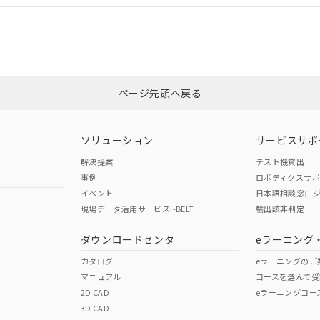
CCC認証
電波法
みください。
Yes
N/A
非含有証明書
※3
ページ先頭へ戻る
ダウンロードはこちら
型式承認
NK型式承認
ABS型式承認
韓国
（日本
（アメリカ
ソリューション
サービスサポ
舶規格）
船舶規格）
船舶規格）
解決提案
テスト機貸出
事例
ロボティクスサ
No
No
イベント
日本語相談窓口
現場データ活用サービスi-BELT
輸出該非判定
I)
PBBs
PBDEs
DBP
ダウンロードセンタ
eラーニング
この製品の規格認証/適合
その他の認証はこちらのページからご
カタログ
eラーニングのご
マニュアル
コースを選んで受
O
O
O
2D CAD
eラーニングコー
3D CAD