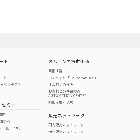
ート
オムロンの提供価値
目指す姿
ポート
コンセプト「i-Automation!」
ジャパンデスク
オムロンの強み
お客様との共創拠点
AUTOMATION CENTER
DIBP
BBP
DEHP
環境保護
技術を磨く現場
・セミナ
状況ページへ
使用期限
検索ください
案内
販売ネットワーク
講する
O
O
O
10
国内販売ネットワーク
ス一覧（PDF）
海外販売ネットワーク