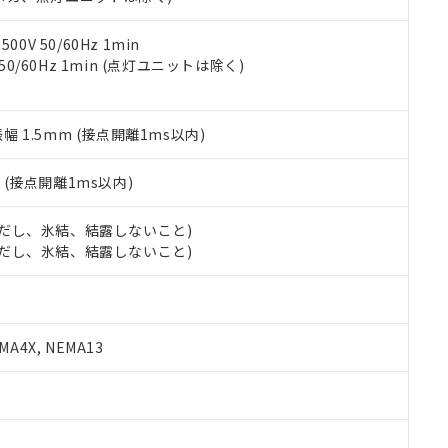
令のフタル酸エステル類４物質の対応では、対応完了までの期間は出
備考欄に対応日を記載しておりました。
品への在庫切替を完了していることから、特段のことがない限り、20
0V 50/60Hz 1min
す。
 50/60Hz 1min (点灯ユニットは除く)
振幅 1.5mm (接点開離1ms以内)
2
(接点開離1ms以内)
 (ただし、氷結、結露しないこと)
 (ただし、氷結、結露しないこと)
A4X, NEMA13