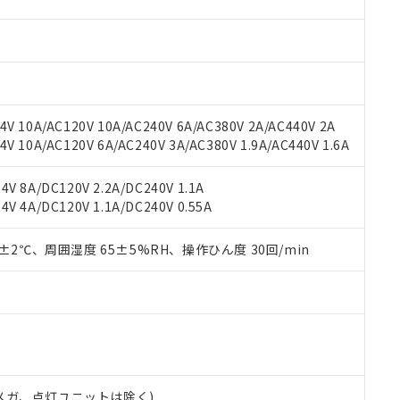
材料含有率が中国RoHSの基準値を超えていることを示します。
、当社制御機器事業取扱商品の当社在庫状況および標準価格(税抜)
ら貴社製品のうち、外国為替および外国貿易法に定める商品（以下｢
質）：
す。当社販売部門へお問い合わせください。
 水銀(Hg) 1000ppm以下、 カドミウム(Cd) 100ppm以下、
たは国外への提供する場合は、日本国政府の輸出許可(または役務取
000ppm以下、ポリ臭化ビフェニル類(PBB) 1000ppm以下、ポリ臭化ジフェニルエーテル類(P
事業取扱商品の中には、本サービスの対象外となる商品もあること
手続きをとります。
キシル) (DEHP)(別名：DOP) 1000ppm以下、フタル酸ブチルベンジル（BBP） 100
(GB/T26572)：
以下、フタル酸ジイソブチル (DIBP) 1000ppm以下
び標準価格照会結果は、記載している更新日時点での社内データに
物を破棄する場合は、完全に破砕するなど、違法に輸出されないよ
(水銀) : 1000ppm、 Cd(カドミウム) : 100ppm、
業用監視および制御機器に対する適用除外項目は除く。
覧された時点での実際の在庫および標準価格とは異なる場合がある
1000ppm、 PBBs(ポリ臭化ビフェニル類) : 1000ppm、 PBDEs(ポリ臭化ジフェニルエーテル類
物質については閾値を超える意図的な使用がないことを確認しています。
上の在庫あり
 1000ppm、 DIBP(フタル酸ジイソブチル) : 1000ppm、 BBP(フタル酸ブチルベンジル) :
品を、核兵器、ミサイル、化学兵器、生物兵器またはその他武器並
V 10A/AC120V 10A/AC240V 6A/AC380V 2A/AC440V 2A
チルヘキシル)) : 1000ppm
況および標準価格はお客様のお取引先、またはお客様担当のオムロ
用いたしません。
 10A/AC120V 6A/AC240V 3A/AC380V 1.9A/AC440V 1.6A
ご相談ください。
は満たないが在庫あり
製品を第三者に販売する場合は、上記1、2および3の内容を当該第
機器販売店や当社販売拠点は「
販売ネットワーク
」をご確認くだ
販売先および販売に係わる関係者が違法に輸出するおそれがある場
用期限
V 8A/DC120V 2.2A/DC240V 1.1A
び標準価格結果を当社の事前の承諾なく第三者に漏洩または開示し
え状況などにより、予定月が前後することがあります。
(最新の在庫状況については、お客様のお取引先、またはお客様担当
V 4A/DC120V 1.1A/DC240V 0.55A
（10物質）のすべてが基準値以下であることを示します。
店・当社販売員にご確認ください)
能（部品リスト作成サービス）をご利用いただくには、I-Webメン
使用状況下において有害物質が外部に漏えいし、環境に深刻な影響を
あります。
0±2℃、周囲湿度 65±5%RH、操作ひん度 30回/min
機種、また在庫状況の情報を公開していない機種
ェブサイト上で当社にご登録された部品リストについて、当社およ
書ダウンロード
す。当社販売部門へお問い合わせください。
品・サービスに関するお客様との取引・商談に必要な範囲で利用す
合意する
キャンセル
書をダウンロードすることができます。
利用者とは、
"個人情報の共同利用に関して"
の「1.共同利用者の
します。
10物質）の非含有証明書
明書（当社基準）
日時点で非含有を証明するもので、過去に遡って非含有を証明するも
00Vメガ、点灯ユニットは除く)