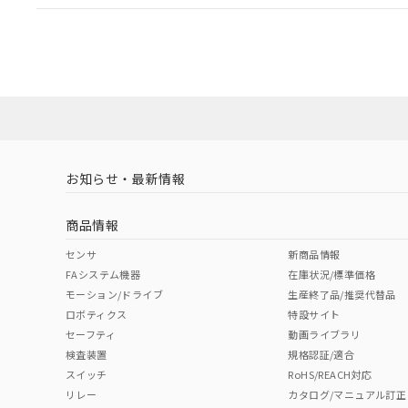
EU RoHS
注意事項・凡例
UL認証
CSA認証
CEマーキング
ダウンロードデータをご利用いただく前に、以下を必ずお読
Yes
Yes
Yes
対応状況
対応予定月
※1
※2
ソフトウェアの使用条件
対応済み
LR型式承認
DNV型式承認
BV型式承認
KR
（イギリス
（ノルウェー
（フランス
（
お知らせ・最新情報
中国 RoHS
注意事項・凡例
船舶規格）
船舶規格）
船舶規格）
船
商品情報
No
No
No
No
中国 RoHS表
※1 ※2
センサ
新商品情報
FAシステム機器
在庫状況/標準価格
Pb
Hg
Cd
Cr(V
モーション/ドライブ
生産終了品/推奨代替品
ロボティクス
特設サイト
セーフティ
動画ライブラリ
検査装置
規格認証/適合
X
O
O
O
スイッチ
RoHS/REACH対応
リレー
カタログ/マニュアル訂正