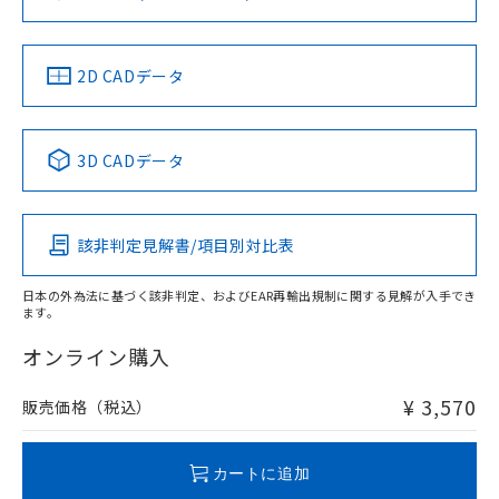
ソフトウェアの使用条件
お問い合わせ
中国 RoHS
注意事項・凡例
2D CADデータ
中国 RoHS表
※1 ※2
3D CADデータ
Pb
Hg
Cd
Cr(VI)
該非判定見解書/項目別対比表
O
O
O
O
日本の外為法に基づく該非判定、およびEAR再輸出規制に関する見解が入手でき
ます。
"対応済み"や非含有の記載がされた商品であっても、流通
在庫等で未対応品が混在する可能性があります。
オンライン購入
非含有品が必要な際は、弊社営業部門もしくは販売店へお
問い合わせください。
¥ 3,570
販売価格（税込）
この製品のRoHS/REACH対応状況ページへ
カートに追加