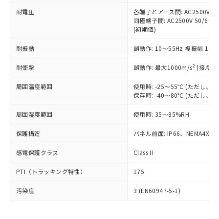
可)を取得するなどの必要な手続きを
六価クロム(Cr(Ⅵ)) 1000ppm以下、ポリ臭化ビフェニル
ム) : 100ppm、
準価格とは異なる場合があることをご
類(PBB) 1000ppm以下、ポリ臭化ジフェニルエーテル類
耐電圧
各端子とアース間: AC2500V 50/
Cr(Ⅵ)(六価クロム) : 1000ppm、 PBBs(ポリ臭化ビフェ
とります。
了承ください。
(PBDE) 1000ppm以下、フタル酸ビス(2-エチルヘキシ
○
一定数以上の在庫あり
ニル類) : 1000ppm、 PBDEs(ポリ臭化ジフェニルエーテ
同極端子間: AC2500V 50/60
当社は規制貨物を破棄する場合は、完
ル) (DEHP)(別名：DOP) 1000ppm以下、フタル酸ブチ
正式な納期状況および標準価格はお客
ル類) : 1000ppm、
(初期値)
ルベンジル（BBP） 1000ppm以下、フタル酸ジブチル
全に破砕するなど、違法に輸出されな
DBP(フタル酸ジブチル) : 1000ppm、 DIBP(フタル酸ジ
様のお取引先、またはお客様担当のオ
（DBP） 1000ppm以下、フタル酸ジイソブチル
イソブチル) : 1000ppm、 BBP(フタル酸ブチルベンジ
△
一定数には満たないが在庫あり
いよう必要な手段を講じます。
ムロン制御機器販売店・当社販売員に
(DIBP) 1000ppm以下
耐振動
誤動作: 10～55Hz 複振幅 1.
ル) : 1000ppm、
当社は貴社製品を、核兵器、ミサイ
但し、RoHS指令で産業用監視および制御機器に対する
DEHP(フタル酸ビス(2-エチルヘキシル)) : 1000ppm
ご相談ください。
適用除外項目は除く。
ル、化学兵器、生物兵器またはその他
－
在庫なし(最新の在庫状況につ
2
オムロン制御機器販売店や当社販売拠
耐衝撃
誤動作: 最大1000m/s
(接点開
フタル酸エステル類の４物質については閾値を超える意
武器並びにこれらの製造装置等に一切
いては、お客様のお取引先、ま
図的な使用がないことを確認しています。
点は「
販売ネットワーク
」をご確認
※2 環境保護使用期限
使用いたしません。
たはお客様担当のオムロン制御
周囲温度範囲
使用時: -25～55℃ (ただし
ください。
当社は、貴社製品を第三者に販売する
保存時: -40～80℃ (ただし
機器販売店・当社販売員にご確
在庫状況および標準価格結果を当社の
※2 対応予定月
「ｅ」：有害物質（10物質）のすべてが基
場合は、上記1、2および3の内容を当
認ください)
事前の承諾なく第三者に漏洩または開
準値以下であることを示します。
周囲湿度範囲
使用時: 35～85%RH
該第三者に通知します。また当社は、
示しないようお願いします。
部品在庫の切り替え状況などにより、予定
「10」：通常の使用状況下において有害物
販売先および販売に係わる関係者が違
マイパーツ機能（部品リスト作成サー
空
受注生産機種、また在庫状況の
保護構造
パネル前面: IP66、NEMA4X, N
月が前後することがあります。
質が外部に漏えいし、環境に深刻な影響を
法に輸出するおそれがある場合は、取
ビス）をご利用いただくには、I-Web
白
情報を公開していない機種
及ぼさない年数を意味します。
り引きをいたしません。
メンバーズにご登録されている必要が
感電保護クラス
Class II
「－」：未確認です。当社販売部門へお問
あります。
い合わせください。
お客様が当ウェブサイト上で当社にご
PTI（トラッキング特性）
175
※3 非含有証明書ダウンロード
登録された部品リストについて、当社
および当社の共同利用者が、当社の製
汚染度
3 (EN60947-5-1)
下記の非含有証明書をダウンロードするこ
品・サービスに関するお客様との取
とができます。
合意する
キャンセル
引・商談に必要な範囲で利用すること