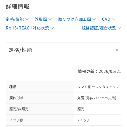
詳細情報
定格/性能
外形図
取りつけ穴加工図
CAD
RoHS/REACH対応状況
規格認証/適合状況
定格/性能
情報更新：2026/05/21
種類
ツマミ形セレクタスイッチ
胴体形状
丸胴形(φ22/25mm共用)
照光/非照光
照光
ノッチ数
2ノッチ