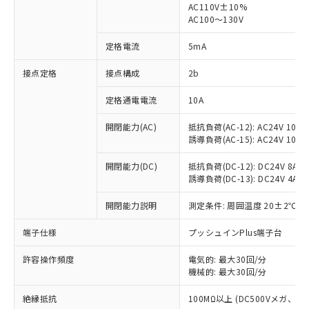
AC110V±10%
AC100～130V
対応済み：EU RoHS指令（10物質）の
非含有に対応した製品が提供可能な商品で
定格電流
5mA
す。
対応予定：EU RoHS指令（10物質）の非含
接点定格
接点構成
2b
ご利用条件
有に対応した製品に切り替える予定のある
商品です。
定格通電電流
10A
対応予定なし：EU RoHS指令（10物質）の
以下の条件をお読みいただき、同意のうえ
非含有に非対応の商品で、対応品を出す予
開閉能力(AC)
抵抗負荷(AC-12): AC24V 10A/A
ご利用ください。
定はありません。
誘導負荷(AC-15): AC24V 10A/AC
調査・確認中：EU RoHS指令（10物質）の
本サービスは、当社制御機器事業取扱
※1 中国RoHS○×表
非含有の対応状況を調査中または確認中の
開閉能力(DC)
抵抗負荷(DC-12): DC24V 8A/DC
商品の当社在庫状況および標準価格
誘導負荷(DC-13): DC24V 4A/DC
商品です。
(税抜)を提供させていただくもので
「○」：最大均質材料含有率が中国RoHSの
非該当品：ライセンス料など無形物で、有
す。
開閉能力説明
測定条件: 周囲温度 20±2℃、
基準値以下であることを示します。
害物質有無と関係のない商品です。
当社制御機器事業取扱商品の中には、
「×」：最大均質材料含有率が中国RoHSの
仕入先様の事情により、非含有部品として
本サービスの対象外となる商品もある
端子仕様
プッシュインPlus端子台
基準値を超えていることを示します。
いたものが、含有品と判明した場合などや
当社は、これら貴社製品のうち、外国
ことをご了承ください。
「－」：未確認です。当社販売部門へお問
むを得ず変更することがあります。
為替および外国貿易法に定める商品
在庫状況および標準価格照会結果は、
許容操作頻度
電気的: 最大30回/分
い合わせください。
（以下｢規制貨物等」という）を輸出
機械的: 最大30回/分
記載している更新日時点での社内デー
*EU RoHS指令（10物質）：
または国外への提供する場合は、日本
記
タに基づき作成されるものであり、閲
説明
鉛(Pb) 1000ppm以下、 水銀(Hg) 1000ppm以下、 カド
*中国RoHS10物質の基準値 (GB/T26572)：
国政府の輸出許可(または役務取引許
絶縁抵抗
100MΩ以上 (DC500Vメガ、
号
覧された時点での実際の在庫および標
ミウム(Cd) 100ppm以下、
Pb(鉛) :1000ppm、 Hg(水銀) : 1000ppm、 Cd(カドミウ