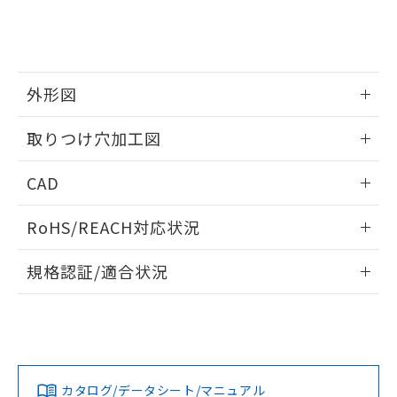
をご了承ください。
EU RoHS指令（10物質）の非含有証明書
※当社の共同利用者とは、
"個人情報
51物質の非含有証明書（当社基準）
の共同利用に関して"
の「1.共同利
※本証明書は発行日時点で非含有を証明す
用者の範囲」に記載されている法人を
るもので、過去に遡って非含有を証明する
指します。
ものではありません。
外形図
また、RoHS指令のフタル酸エステル類４
情報更新：2026/05/21
物質の対応では、対応完了までの期間は出
取りつけ穴加工図
荷製品に未対応品が混在することから備考
欄に対応日を記載しておりました。
情報更新：2026/05/21
CAD
既に当社にて対応品への在庫切替を完了
していることから、特段のことがない限
ログイン/会員登録いただくと、CADデータをダウンロー
り、2022年1月12日より割愛しておりま
RoHS/REACH対応状況
ドすることができます。
す。
情報更新：2026/7/29
規格認証/適合状況
ログイン/会員登録
EU RoHS
注意事項・凡例
A22NW-2MM-TGA-P202-GDについての規格認証/適合状況に
ついては、「カスタマーサポートセンタ お客様相談室」また
は貴社担当オムロン営業員または販売店にお問い合わせくだ
対応状況
対応予定月
※1
※2
さい。
ダウンロードデータをご利用いただく前に、以下を必ずお読
みください。
カタログ/データシート/マニュアル
対応済み