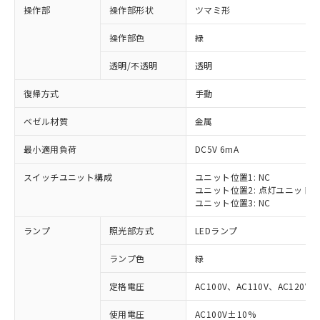
操作部
操作部形状
ツマミ形
操作部色
緑
透明/不透明
透明
復帰方式
手動
ベゼル材質
金属
最小適用負荷
DC5V 6mA
スイッチユニット構成
ユニット位置1: NC
ユニット位置2: 点灯ユニット
ユニット位置3: NC
ランプ
照光部方式
LEDランプ
ランプ色
緑
定格電圧
AC100V、AC110V、AC120V
※1 対応状況
使用電圧
AC100V±10%