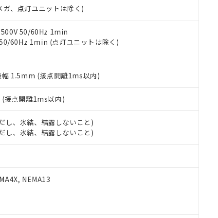
令のフタル酸エステル類４物質の対応では、対応完了までの期間は出
00Vメガ、点灯ユニットは除く)
備考欄に対応日を記載しておりました。
品への在庫切替を完了していることから、特段のことがない限り、20
0V 50/60Hz 1min
す。
 50/60Hz 1min (点灯ユニットは除く)
振幅 1.5mm (接点開離1ms以内)
2
(接点開離1ms以内)
 (ただし、氷結、結露しないこと)
 (ただし、氷結、結露しないこと)
A4X, NEMA13