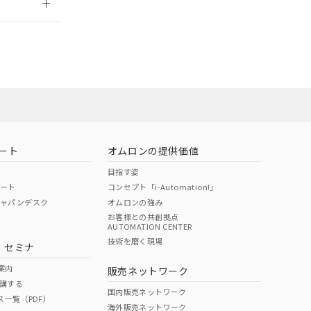
社担当オムロン
お問い合わせ
ート
オムロンの提供価値
目指す姿
ポート
コンセプト「i-Automation!」
ジャパンデスク
オムロンの強み
お客様との共創拠点
AUTOMATION CENTER
DIBP
BBP
DEHP
環境保護
技術を磨く現場
・セミナ
使用期限
案内
販売ネットワーク
講する
O
O
O
10
国内販売ネットワーク
ス一覧（PDF）
海外販売ネットワーク