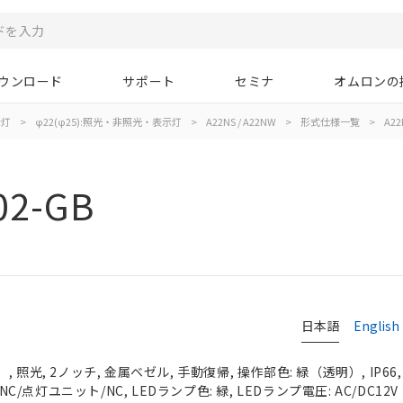
ウンロード
サポート
セミナ
オムロンの
示灯
>
φ22(φ25):照光・非照光・表示灯
>
A22NS / A22NW
>
形式仕様一覧
>
A22
02-GB
日本語
English
 照光, 2ノッチ, 金属ベゼル, 手動復帰, 操作部色: 緑（透明）, IP66
NC/点灯ユニット/NC, LEDランプ色: 緑, LEDランプ電圧: AC/DC12V