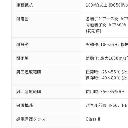
また、RoHS指
絶縁抵抗
100MΩ以上 (DC5
混在することから
既に当社にて対応
耐電圧
各端子とアース間: AC250
り割愛しておりま
同極端子間: AC2500V
(初期値)
耐振動
誤動作: 10～55Hz 複
耐衝撃
誤動作: 最大1000m/s
周囲温度範囲
使用時: -25～55℃
保存時: -40～80℃
周囲湿度範囲
使用時: 35～85%RH
保護構造
パネル前面: IP66、NEM
感電保護クラス
Class II