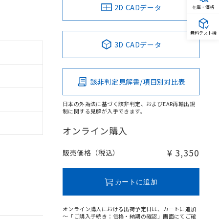
2D CADデータ
在庫・価格
無料テスト機
3D CADデータ
該非判定見解書/項目別対比表
日本の外為法に基づく該非判定、およびEAR再輸出規
制に関する見解が入手できます。
オンライン購入
¥ 3,350
販売価格（税込）
カートに追加
オンライン購入における出荷予定日は、カートに追加
～「ご購入手続き：価格・納期の確認」画面にてご確