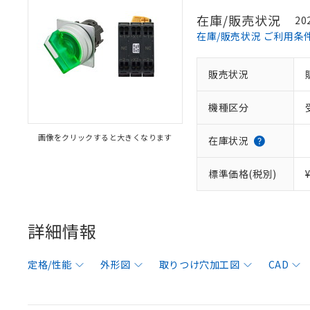
在庫/販売状況
20
在庫/販売状況 ご利用条
販売状況
機種区分
画像をクリックすると大きくなります
在庫状況
標準価格(税別)
詳細情報
定格/性能
外形図
取りつけ穴加工図
CAD