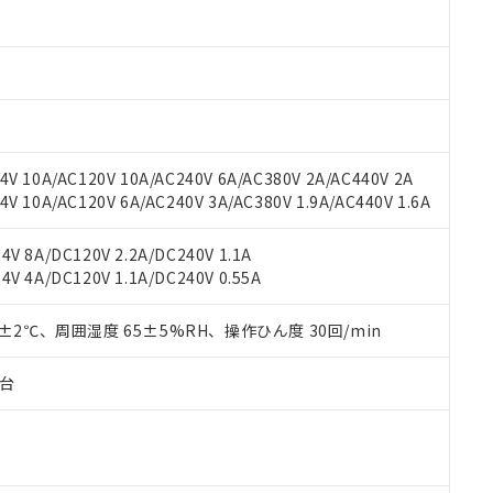
材料含有率が中国RoHSの基準値以下であることを示します。
材料含有率が中国RoHSの基準値を超えていることを示します。
、当社制御機器事業取扱商品の当社在庫状況および標準価格(税抜)
ら貴社製品のうち、外国為替および外国貿易法に定める商品（以下｢
質）：
す。当社販売部門へお問い合わせください。
 水銀(Hg) 1000ppm以下、 カドミウム(Cd) 100ppm以下、
たは国外への提供する場合は、日本国政府の輸出許可(または役務取
000ppm以下、ポリ臭化ビフェニル類(PBB) 1000ppm以下、ポリ臭化ジフェニルエーテル類(P
事業取扱商品の中には、本サービスの対象外となる商品もあること
手続きをとります。
キシル) (DEHP)(別名：DOP) 1000ppm以下、フタル酸ブチルベンジル（BBP） 100
(GB/T26572)：
以下、フタル酸ジイソブチル (DIBP) 1000ppm以下
び標準価格照会結果は、記載している更新日時点での社内データに
物を破棄する場合は、完全に破砕するなど、違法に輸出されないよ
(水銀) : 1000ppm、 Cd(カドミウム) : 100ppm、
業用監視および制御機器に対する適用除外項目は除く。
覧された時点での実際の在庫および標準価格とは異なる場合がある
1000ppm、 PBBs(ポリ臭化ビフェニル類) : 1000ppm、 PBDEs(ポリ臭化ジフェニルエーテル類
物質については閾値を超える意図的な使用がないことを確認しています。
上の在庫あり
 1000ppm、 DIBP(フタル酸ジイソブチル) : 1000ppm、 BBP(フタル酸ブチルベンジル) :
品を、核兵器、ミサイル、化学兵器、生物兵器またはその他武器並
チルヘキシル)) : 1000ppm
V 10A/AC120V 10A/AC240V 6A/AC380V 2A/AC440V 2A
況および標準価格はお客様のお取引先、またはお客様担当のオムロ
用いたしません。
 10A/AC120V 6A/AC240V 3A/AC380V 1.9A/AC440V 1.6A
ご相談ください。
は満たないが在庫あり
製品を第三者に販売する場合は、上記1、2および3の内容を当該第
機器販売店や当社販売拠点は「
販売ネットワーク
」をご確認くだ
販売先および販売に係わる関係者が違法に輸出するおそれがある場
用期限
び標準価格結果を当社の事前の承諾なく第三者に漏洩または開示し
え状況などにより、予定月が前後することがあります。
V 8A/DC120V 2.2A/DC240V 1.1A
(最新の在庫状況については、お客様のお取引先、またはお客様担当
V 4A/DC120V 1.1A/DC240V 0.55A
（10物質）のすべてが基準値以下であることを示します。
店・当社販売員にご確認ください)
能（部品リスト作成サービス）をご利用いただくには、I-Webメン
使用状況下において有害物質が外部に漏えいし、環境に深刻な影響を
あります。
0±2℃、周囲湿度 65±5%RH、操作ひん度 30回/min
機種、また在庫状況の情報を公開していない機種
ェブサイト上で当社にご登録された部品リストについて、当社およ
書ダウンロード
す。当社販売部門へお問い合わせください。
品・サービスに関するお客様との取引・商談に必要な範囲で利用す
合意する
キャンセル
子台
書をダウンロードすることができます。
利用者とは、
"個人情報の共同利用に関して"
の「1.共同利用者の
します。
10物質）の非含有証明書
明書（当社基準）
日時点で非含有を証明するもので、過去に遡って非含有を証明するも