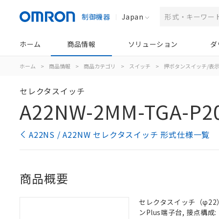
制御機器
Japan
ホーム
商品情報
ソリューション
ダ
ホーム
>
商品情報
>
商品カテゴリ
>
スイッチ
>
押ボタンスイッチ/表
セレクタスイッチ
A22NW-2MM-TGA-P2
A22NS / A22NW セレクタスイッチ 形式仕様一覧
商品概要
セレクタスイッチ（φ22）,
ンPlus端子台, 接点構成: 