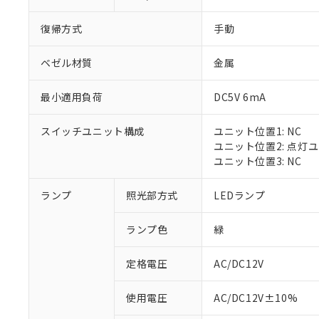
復帰方式
手動
ベゼル材質
金属
最小適用負荷
DC5V 6mA
スイッチユニット構成
ユニット位置1: NC
ユニット位置2: 点灯
ユニット位置3: NC
※1 対応状況
ランプ
照光部方式
LEDランプ
対応済み：EU
ランプ色
緑
対応予定：EU R
対応予定なし：EU
定格電圧
AC/DC12V
調査・確認中：EU
ご利用条件
非該当品：ライセ
※1 中国RoHS
使用電圧
AC/DC12V±10%
仕入先様の事情に
があります。
以下の条件をお読