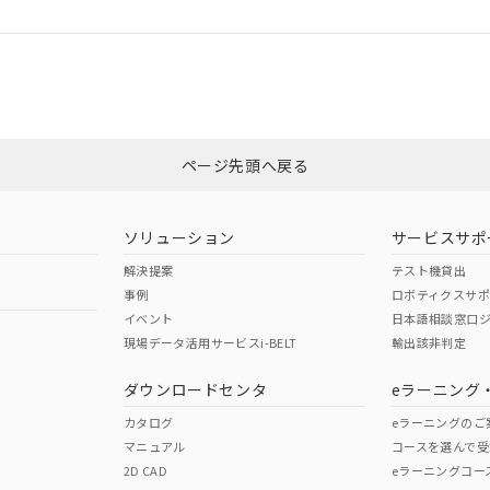
ログイン/会員登録
適合状況については、「カスタマーサポートセンタ お客様相談室」または貴
みください。
非含有証明書
※3
ページ先頭へ戻る
ダウンロードはこちら
ソリューション
サービスサポ
解決提案
テスト機貸出
事例
ロボティクスサ
イベント
日本語相談窓口
現場データ活用サービスi-BELT
輸出該非判定
I)
PBBs
PBDEs
DBP
ダウンロードセンタ
eラーニング
カタログ
eラーニングのご
マニュアル
コースを選んで受
O
O
O
2D CAD
eラーニングコー