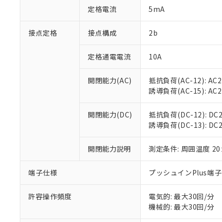
「○」：最大均質
定格電流
5mA
「×」：最大均質
本サービスは
当社は、これ
*EU RoHS指令（10物
「－」：未確認で
鉛(Pb) 1000ppm以下、
くものです。
う）を輸出ま
接点定格
接点構成
2b
記
説明
六価クロム(Cr(Ⅵ)) 1
当社制御機器
などの必要な
フタル酸ビス(2-エチルヘ
号
*中国RoHS10物質の基準値 
ル（DBP） 1000ppm
在庫状況およ
当社は規制貨
Pb(鉛) :1000ppm、 Hg
定格通電電流
10A
但し、RoHS指令で産
のであり、閲
ます。
Cr(Ⅵ)(六価クロム) : 
フタル酸エステル類の４
○
一定数以
DBP(フタル酸ジブチル) :
い。
当社は貴社製
DEHP(フタル酸ビス(2-エ
開閉能力(AC)
抵抗負荷(AC-12): AC24
正式な納期状
置等に一切使
誘導負荷(AC-15): AC24V
当社販売員に
※2 対応予定月
△
一定数に
当社は、貴社
オムロン制御
また当社は、
※2 環境保護使
在庫状況およ
部品在庫の切り替
たしません。
開閉能力(DC)
抵抗負荷(DC-12): DC24
－
在庫なし
す。
誘導負荷(DC-13): DC24
「ｅ」：有害物質
機器販売
マイパーツ機
「10」：通常の
ている必要が
味します。
開閉能力説明
測定条件: 周囲温度 2
空
受注生産
お客様が当ウ
※3 非含有証明
「－」：未確認で
白
が、当社の製
端子仕様
プッシュインPlus端
さい。
下記の非含有証明
※当社の共同
いる法人を指
許容操作頻度
電気的: 最大30回/分
EU RoHS指令（
機械的: 最大30回/分
51物質の非含有証
※本証明書は発行