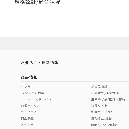
規格認証/適合状況
EU RoHS
注意事項・凡例
A22NW-2MM-TGA-P202-GBについての規格認証/
営業員または販売店にお問い合わせください。
ダウンロードデータをご利用いただく前に、以下を必ずお読
対応状況
対応予定月
※1
※2
ソフトウェアの使用条件
対応済み
お知らせ・最新情報
中国 RoHS
注意事項・凡例
商品情報
中国 RoHS表
※1 ※2
センサ
新商品情報
FAシステム機器
在庫状況/標準価格
Pb
Hg
Cd
Cr(V
モーション/ドライブ
生産終了品/推奨代替品
ロボティクス
特設サイト
セーフティ
動画ライブラリ
検査装置
規格認証/適合
X
O
O
O
スイッチ
RoHS/REACH対応