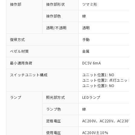
操作部
操作部形状
ツマミ形
操作部色
緑
透明/不透明
透明
復帰方式
手動
ベゼル材質
金属
最小適用負荷
DC5V 6mA
スイッチユニット構成
ユニット位置1: NO
ユニット位置2: 点灯ユニット
ユニット位置3: NO
ランプ
照光部方式
LEDランプ
ランプ色
緑
定格電圧
AC200V、AC220V、AC230V、
使用電圧
AC200V±10%
※1 対応状況