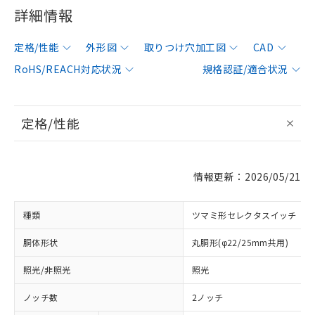
詳細情報
定格/性能
外形図
取りつけ穴加工図
CAD
RoHS/REACH対応状況
規格認証/適合状況
定格/性能
情報更新：2026/05/21
種類
ツマミ形セレクタスイッチ
胴体形状
丸胴形(φ22/25mm共用)
照光/非照光
照光
ノッチ数
2ノッチ