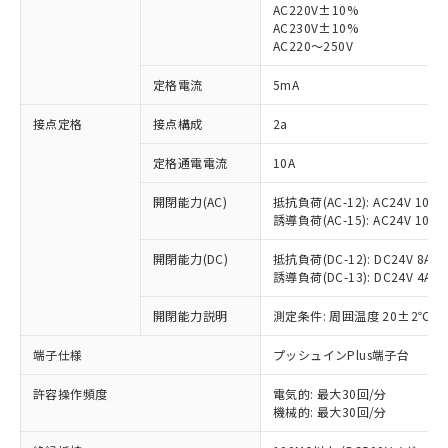
AC220V±10%
AC230V±10%
対応済み：EU RoHS指令（10物質）の
AC220～250V
非含有に対応した製品が提供可能な商品で
す。
定格電流
5mA
対応予定：EU RoHS指令（10物質）の非含
ご利用条件
有に対応した製品に切り替える予定のある
接点定格
接点構成
2a
商品です。
定格通電電流
10A
対応予定なし：EU RoHS指令（10物質）の
以下の条件をお読みいただき、同意のうえ
非含有に非対応の商品で、対応品を出す予
ご利用ください。
開閉能力(AC)
抵抗負荷(AC-12): AC24V 10A/A
定はありません。
誘導負荷(AC-15): AC24V 10A/AC
調査・確認中：EU RoHS指令（10物質）の
本サービスは、当社制御機器事業取扱
※1 中国RoHS○×表
非含有の対応状況を調査中または確認中の
商品の当社在庫状況および標準価格
開閉能力(DC)
抵抗負荷(DC-12): DC24V 8A/DC
商品です。
誘導負荷(DC-13): DC24V 4A/DC
(税抜)を提供させていただくもので
「○」：最大均質材料含有率が中国RoHSの
非該当品：ライセンス料など無形物で、有
す。
基準値以下であることを示します。
害物質有無と関係のない商品です。
開閉能力説明
測定条件: 周囲温度 20±2℃、
当社制御機器事業取扱商品の中には、
「×」：最大均質材料含有率が中国RoHSの
仕入先様の事情により、非含有部品として
本サービスの対象外となる商品もある
基準値を超えていることを示します。
いたものが、含有品と判明した場合などや
端子仕様
プッシュインPlus端子台
当社は、これら貴社製品のうち、外国
ことをご了承ください。
「－」：未確認です。当社販売部門へお問
むを得ず変更することがあります。
為替および外国貿易法に定める商品
在庫状況および標準価格照会結果は、
い合わせください。
許容操作頻度
電気的: 最大30回/分
（以下｢規制貨物等」という）を輸出
記載している更新日時点での社内デー
機械的: 最大30回/分
*EU RoHS指令（10物質）：
または国外への提供する場合は、日本
記
タに基づき作成されるものであり、閲
説明
鉛(Pb) 1000ppm以下、 水銀(Hg) 1000ppm以下、 カド
*中国RoHS10物質の基準値 (GB/T26572)：
国政府の輸出許可(または役務取引許
ミウム(Cd) 100ppm以下、