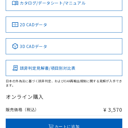
みください。
カタログ/データシート/マニュアル
対応済み
ソフトウェアの使用条件
お問い合わせ
中国 RoHS
注意事項・凡例
2D CADデータ
中国 RoHS表
※1 ※2
3D CADデータ
Pb
Hg
Cd
Cr(VI)
該非判定見解書/項目別対比表
O
O
O
O
日本の外為法に基づく該非判定、およびEAR再輸出規制に関する見解が入手でき
ます。
"対応済み"や非含有の記載がされた商品であっても、流通
在庫等で未対応品が混在する可能性があります。
オンライン購入
非含有品が必要な際は、弊社営業部門もしくは販売店へお
問い合わせください。
¥ 3,570
販売価格（税込）
この製品のRoHS/REACH対応状況ページへ
カートに追加