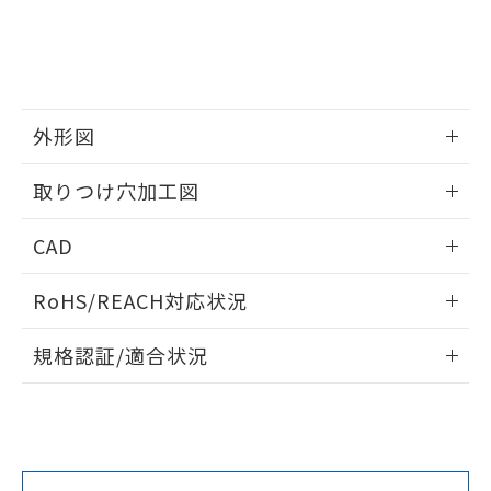
をご了承ください。
EU RoHS指令（10物質）の非含有証明書
※当社の共同利用者とは、
"個人情報
51物質の非含有証明書（当社基準）
の共同利用に関して"
の「1.共同利
※本証明書は発行日時点で非含有を証明す
用者の範囲」に記載されている法人を
るもので、過去に遡って非含有を証明する
指します。
ものではありません。
外形図
また、RoHS指令のフタル酸エステル類４
物質の対応では、対応完了までの期間は出
情報更新：2026/05/21
取りつけ穴加工図
荷製品に未対応品が混在することから備考
欄に対応日を記載しておりました。
情報更新：2026/05/21
既に当社にて対応品への在庫切替を完了
CAD
していることから、特段のことがない限
り、2022年1月12日より割愛しておりま
ログイン/会員登録いただくと、CADデータをダウンロー
RoHS/REACH対応状況
す。
ドすることができます。
情報更新：2026/7/29
規格認証/適合状況
ログイン/会員登録
EU RoHS
注意事項・凡例
A22NW-2MM-TGA-P101-GEについての規格認証/適合状況に
ついては、「カスタマーサポートセンタ お客様相談室」また
は貴社担当オムロン営業員または販売店にお問い合わせくだ
対応状況
対応予定月
※1
※2
さい。
ダウンロードデータをご利用いただく前に、以下を必ずお読