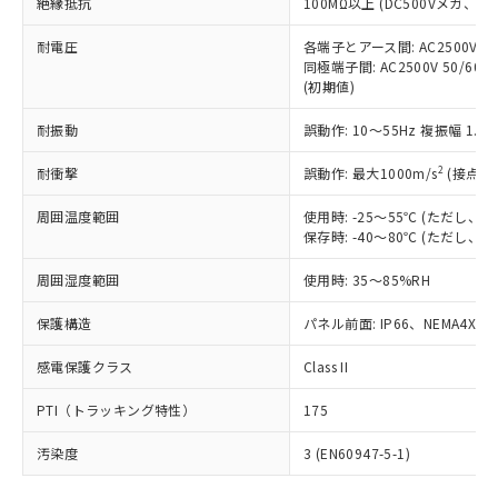
号
覧された時点での実際の在庫および標
絶縁抵抗
100MΩ以上 (DC500Vメガ、
Pb(鉛) :1000ppm、 Hg(水銀) : 1000ppm、 Cd(カドミウ
可)を取得するなどの必要な手続きを
六価クロム(Cr(Ⅵ)) 1000ppm以下、ポリ臭化ビフェニル
ム) : 100ppm、
準価格とは異なる場合があることをご
類(PBB) 1000ppm以下、ポリ臭化ジフェニルエーテル類
Cr(Ⅵ)(六価クロム) : 1000ppm、 PBBs(ポリ臭化ビフェ
とります。
了承ください。
耐電圧
各端子とアース間: AC2500V 50/
(PBDE) 1000ppm以下、フタル酸ビス(2-エチルヘキシ
○
一定数以上の在庫あり
ニル類) : 1000ppm、 PBDEs(ポリ臭化ジフェニルエーテ
当社は規制貨物を破棄する場合は、完
同極端子間: AC2500V 50/60
ル) (DEHP)(別名：DOP) 1000ppm以下、フタル酸ブチ
正式な納期状況および標準価格はお客
ル類) : 1000ppm、
ルベンジル（BBP） 1000ppm以下、フタル酸ジブチル
全に破砕するなど、違法に輸出されな
(初期値)
DBP(フタル酸ジブチル) : 1000ppm、 DIBP(フタル酸ジ
様のお取引先、またはお客様担当のオ
（DBP） 1000ppm以下、フタル酸ジイソブチル
イソブチル) : 1000ppm、 BBP(フタル酸ブチルベンジ
△
一定数には満たないが在庫あり
いよう必要な手段を講じます。
ムロン制御機器販売店・当社販売員に
(DIBP) 1000ppm以下
ル) : 1000ppm、
耐振動
誤動作: 10～55Hz 複振幅 1.
当社は貴社製品を、核兵器、ミサイ
但し、RoHS指令で産業用監視および制御機器に対する
DEHP(フタル酸ビス(2-エチルヘキシル)) : 1000ppm
ご相談ください。
適用除外項目は除く。
ル、化学兵器、生物兵器またはその他
－
在庫なし(最新の在庫状況につ
オムロン制御機器販売店や当社販売拠
フタル酸エステル類の４物質については閾値を超える意
2
耐衝撃
誤動作: 最大1000m/s
(接点開
武器並びにこれらの製造装置等に一切
いては、お客様のお取引先、ま
図的な使用がないことを確認しています。
点は「
販売ネットワーク
」をご確認
※2 環境保護使用期限
使用いたしません。
たはお客様担当のオムロン制御
ください。
周囲温度範囲
使用時: -25～55℃ (ただし
当社は、貴社製品を第三者に販売する
機器販売店・当社販売員にご確
在庫状況および標準価格結果を当社の
保存時: -40～80℃ (ただし
※2 対応予定月
「ｅ」：有害物質（10物質）のすべてが基
場合は、上記1、2および3の内容を当
認ください)
事前の承諾なく第三者に漏洩または開
準値以下であることを示します。
該第三者に通知します。また当社は、
示しないようお願いします。
周囲湿度範囲
使用時: 35～85%RH
部品在庫の切り替え状況などにより、予定
「10」：通常の使用状況下において有害物
販売先および販売に係わる関係者が違
マイパーツ機能（部品リスト作成サー
空
受注生産機種、また在庫状況の
月が前後することがあります。
質が外部に漏えいし、環境に深刻な影響を
法に輸出するおそれがある場合は、取
保護構造
パネル前面: IP66、NEMA4X, N
ビス）をご利用いただくには、I-Web
白
情報を公開していない機種
及ぼさない年数を意味します。
り引きをいたしません。
メンバーズにご登録されている必要が
「－」：未確認です。当社販売部門へお問
感電保護クラス
Class II
あります。
い合わせください。
お客様が当ウェブサイト上で当社にご
※3 非含有証明書ダウンロード
PTI（トラッキング特性）
175
登録された部品リストについて、当社
および当社の共同利用者が、当社の製
汚染度
3 (EN60947-5-1)
下記の非含有証明書をダウンロードするこ
品・サービスに関するお客様との取
とができます。
合意する
キャンセル
引・商談に必要な範囲で利用すること