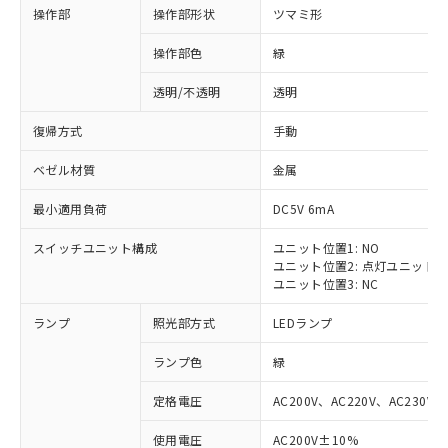
操作部
操作部形状
ツマミ形
操作部色
緑
透明/不透明
透明
復帰方式
手動
ベゼル材質
金属
最小適用負荷
DC5V 6mA
スイッチユニット構成
ユニット位置1: NO
ユニット位置2: 点灯ユニット
ユニット位置3: NC
ランプ
照光部方式
LEDランプ
ランプ色
緑
定格電圧
AC200V、AC220V、AC230V、
使用電圧
AC200V±10%