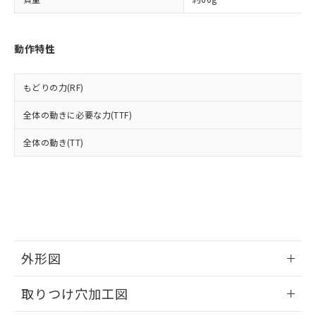
「－」：未確認です。当社販売部門へお問
あります。
い合わせください。
お客様が当ウェブサイト上で当社にご
※3 非含有証明書ダウンロード
登録された部品リストについて、当社
動作特性
および当社の共同利用者が、当社の製
下記の非含有証明書をダウンロードするこ
品・サービスに関するお客様との取
とができます。
合意する
キャンセル
引・商談に必要な範囲で利用すること
もどりの力(RF)
をご了承ください。
EU RoHS指令（10物質）の非含有証明書
※当社の共同利用者とは、
"個人情報
全体の動きに必要な力(TTF)
51物質の非含有証明書（当社基準）
の共同利用に関して"
の「1.共同利
※本証明書は発行日時点で非含有を証明す
用者の範囲」に記載されている法人を
全体の動き(TT)
るもので、過去に遡って非含有を証明する
指します。
ものではありません。
また、RoHS指令のフタル酸エステル類４
物質の対応では、対応完了までの期間は出
荷製品に未対応品が混在することから備考
欄に対応日を記載しておりました。
既に当社にて対応品への在庫切替を完了
していることから、特段のことがない限
外形図
り、2022年1月12日より割愛しておりま
す。
情報更新：2026/05/21
取りつけ穴加工図