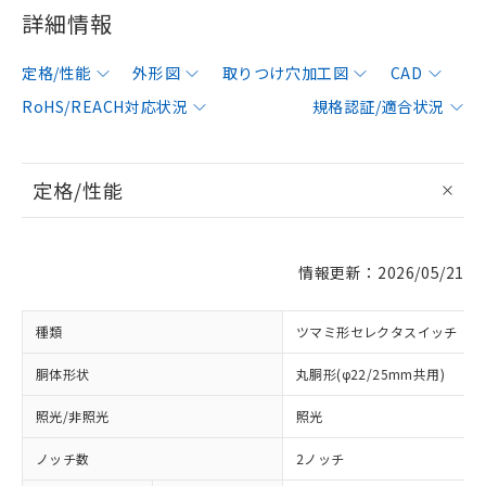
詳細情報
定格/性能
外形図
取りつけ穴加工図
CAD
RoHS/REACH対応状況
規格認証/適合状況
定格/性能
情報更新：2026/05/21
種類
ツマミ形セレクタスイッチ
胴体形状
丸胴形(φ22/25mm共用)
照光/非照光
照光
ノッチ数
2ノッチ