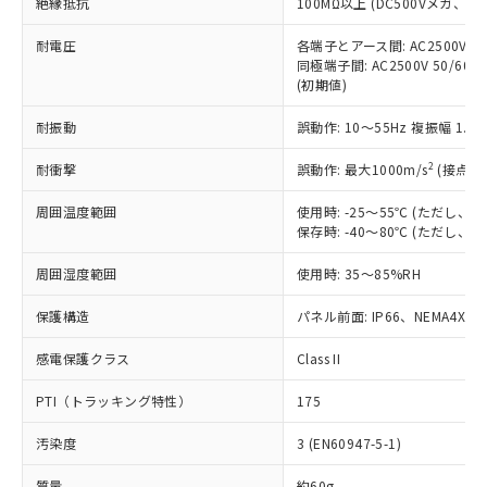
「×」：最大均質材料含有率が中国RoHSの
絶縁抵抗
100MΩ以上 (DC500Vメガ、
仕入先様の事情により、非含有部品として
本サービスの対象外となる商品もある
基準値を超えていることを示します。
いたものが、含有品と判明した場合などや
当社は、これら貴社製品のうち、外国
ことをご了承ください。
耐電圧
各端子とアース間: AC2500V 50/
「－」：未確認です。当社販売部門へお問
むを得ず変更することがあります。
為替および外国貿易法に定める商品
在庫状況および標準価格照会結果は、
同極端子間: AC2500V 50/60
い合わせください。
（以下｢規制貨物等」という）を輸出
(初期値)
記載している更新日時点での社内デー
*EU RoHS指令（10物質）：
または国外への提供する場合は、日本
記
タに基づき作成されるものであり、閲
説明
鉛(Pb) 1000ppm以下、 水銀(Hg) 1000ppm以下、 カド
*中国RoHS10物質の基準値 (GB/T26572)：
国政府の輸出許可(または役務取引許
耐振動
誤動作: 10～55Hz 複振幅 1.
号
覧された時点での実際の在庫および標
ミウム(Cd) 100ppm以下、
Pb(鉛) :1000ppm、 Hg(水銀) : 1000ppm、 Cd(カドミウ
可)を取得するなどの必要な手続きを
六価クロム(Cr(Ⅵ)) 1000ppm以下、ポリ臭化ビフェニル
ム) : 100ppm、
準価格とは異なる場合があることをご
類(PBB) 1000ppm以下、ポリ臭化ジフェニルエーテル類
Cr(Ⅵ)(六価クロム) : 1000ppm、 PBBs(ポリ臭化ビフェ
2
耐衝撃
誤動作: 最大1000m/s
(接点開
とります。
了承ください。
(PBDE) 1000ppm以下、フタル酸ビス(2-エチルヘキシ
○
一定数以上の在庫あり
ニル類) : 1000ppm、 PBDEs(ポリ臭化ジフェニルエーテ
当社は規制貨物を破棄する場合は、完
ル) (DEHP)(別名：DOP) 1000ppm以下、フタル酸ブチ
正式な納期状況および標準価格はお客
ル類) : 1000ppm、
周囲温度範囲
使用時: -25～55℃ (ただし
ルベンジル（BBP） 1000ppm以下、フタル酸ジブチル
全に破砕するなど、違法に輸出されな
DBP(フタル酸ジブチル) : 1000ppm、 DIBP(フタル酸ジ
様のお取引先、またはお客様担当のオ
（DBP） 1000ppm以下、フタル酸ジイソブチル
保存時: -40～80℃ (ただし
イソブチル) : 1000ppm、 BBP(フタル酸ブチルベンジ
△
一定数には満たないが在庫あり
いよう必要な手段を講じます。
ムロン制御機器販売店・当社販売員に
(DIBP) 1000ppm以下
ル) : 1000ppm、
当社は貴社製品を、核兵器、ミサイ
但し、RoHS指令で産業用監視および制御機器に対する
DEHP(フタル酸ビス(2-エチルヘキシル)) : 1000ppm
ご相談ください。
周囲湿度範囲
使用時: 35～85%RH
適用除外項目は除く。
ル、化学兵器、生物兵器またはその他
－
在庫なし(最新の在庫状況につ
オムロン制御機器販売店や当社販売拠
フタル酸エステル類の４物質については閾値を超える意
武器並びにこれらの製造装置等に一切
いては、お客様のお取引先、ま
図的な使用がないことを確認しています。
点は「
販売ネットワーク
」をご確認
保護構造
パネル前面: IP66、NEMA4X, N
※2 環境保護使用期限
使用いたしません。
たはお客様担当のオムロン制御
ください。
当社は、貴社製品を第三者に販売する
機器販売店・当社販売員にご確
感電保護クラス
Class II
在庫状況および標準価格結果を当社の
※2 対応予定月
「ｅ」：有害物質（10物質）のすべてが基
場合は、上記1、2および3の内容を当
認ください)
事前の承諾なく第三者に漏洩または開
準値以下であることを示します。
該第三者に通知します。また当社は、
PTI（トラッキング特性）
175
示しないようお願いします。
部品在庫の切り替え状況などにより、予定
「10」：通常の使用状況下において有害物
販売先および販売に係わる関係者が違
マイパーツ機能（部品リスト作成サー
空
受注生産機種、また在庫状況の
月が前後することがあります。
質が外部に漏えいし、環境に深刻な影響を
汚染度
3 (EN60947-5-1)
法に輸出するおそれがある場合は、取
ビス）をご利用いただくには、I-Web
白
情報を公開していない機種
及ぼさない年数を意味します。
り引きをいたしません。
メンバーズにご登録されている必要が
質量
約60g