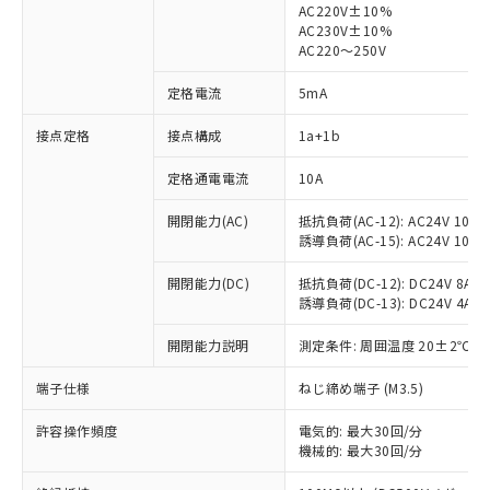
AC220V±10%
AC230V±10%
AC220～250V
定格電流
5mA
※1 対応状況
接点定格
接点構成
1a+1b
対応済み：EU RoHS指令（10物質）の
定格通電電流
10A
非含有に対応した製品が提供可能な商品で
す。
開閉能力(AC)
抵抗負荷(AC-12): AC24V 10A/A
誘導負荷(AC-15): AC24V 10A/AC
対応予定：EU RoHS指令（10物質）の非含
ご利用条件
有に対応した製品に切り替える予定のある
開閉能力(DC)
抵抗負荷(DC-12): DC24V 8A/DC
商品です。
誘導負荷(DC-13): DC24V 4A/DC
対応予定なし：EU RoHS指令（10物質）の
以下の条件をお読みいただき、同意のうえ
非含有に非対応の商品で、対応品を出す予
開閉能力説明
測定条件: 周囲温度 20±2℃、
ご利用ください。
定はありません。
調査・確認中：EU RoHS指令（10物質）の
端子仕様
ねじ締め端子 (M3.5)
本サービスは、当社制御機器事業取扱
※1 中国RoHS○×表
非含有の対応状況を調査中または確認中の
商品の当社在庫状況および標準価格
商品です。
許容操作頻度
電気的: 最大30回/分
(税抜)を提供させていただくもので
「○」：最大均質材料含有率が中国RoHSの
非該当品：ライセンス料など無形物で、有
機械的: 最大30回/分
す。
基準値以下であることを示します。
害物質有無と関係のない商品です。
当社制御機器事業取扱商品の中には、