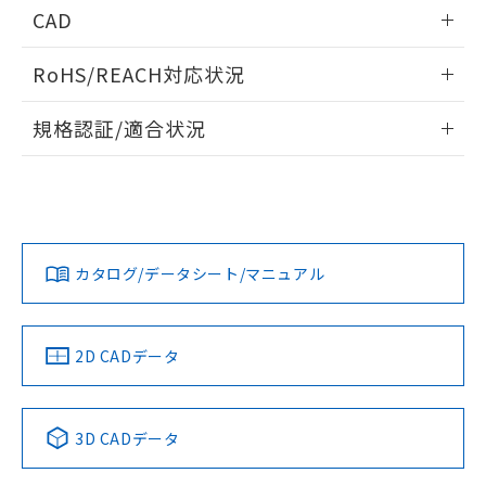
情報更新：2026/05/21
CAD
ログイン/会員登録いただくと、CADデータをダウンロー
RoHS/REACH対応状況
ドすることができます。
情報更新：2026/7/29
規格認証/適合状況
ログイン/会員登録
EU RoHS
注意事項・凡例
UL認証
CSA認証
CEマーキング
Yes
Yes
Yes
対応状況
対応予定月
※1
※2
ダウンロードデータをご利用いただく前に、以下を必ずお読
みください。
カタログ/データシート/マニュアル
対応済み
ソフトウェアの使用条件
LR型式承認
DNV型式承認
BV型式承認
KR型式承
（イギリス
（ノルウェー
（フランス
（韓国
船舶規格）
船舶規格）
船舶規格）
船舶規格
中国 RoHS
注意事項・凡例
2D CADデータ
No
No
No
No
中国 RoHS表
※1 ※2
3D CADデータ
この製品の規格認証/適合状況ページへ
Pb
Hg
Cd
Cr(VI)