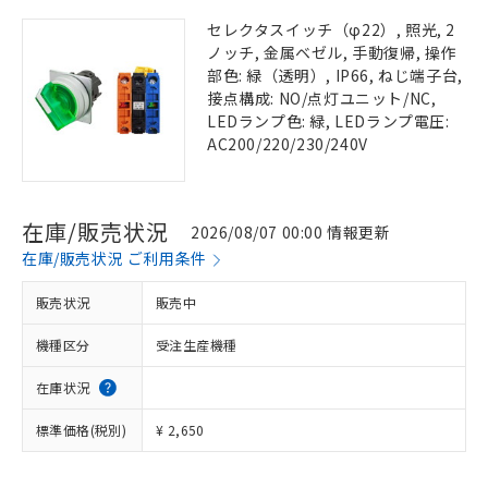
セレクタスイッチ（φ22）, 照光, 2
ノッチ, 金属ベゼル, 手動復帰, 操作
部色: 緑（透明）, IP66, ねじ端子台,
接点構成: NO/点灯ユニット/NC,
LEDランプ色: 緑, LEDランプ電圧:
AC200/220/230/240V
在庫/販売状況
2026/08/07 00:00 情報更新
在庫/販売状況 ご利用条件
販売状況
販売中
機種区分
受注生産機種
在庫状況
標準価格(税別)
¥ 2,650