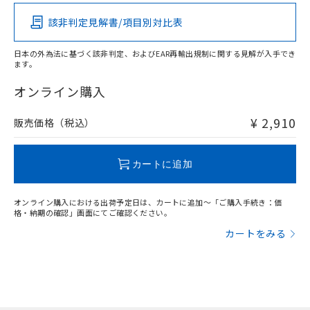
その他の認証はこちらのページからご検索ください
該非判定見解書/項目別対比表
O
O
O
O
日本の外為法に基づく該非判定、およびEAR再輸出規制に関する見解が入手でき
ます。
"対応済み"や非含有の記載がされた商品であっても、流通
在庫等で未対応品が混在する可能性があります。
オンライン購入
非含有品が必要な際は、弊社営業部門もしくは販売店へお
問い合わせください。
¥ 2,910
販売価格（税込）
この製品のRoHS/REACH対応状況ページへ
カートに追加
オンライン購入における出荷予定日は、カートに追加～「ご購入手続き：価
格・納期の確認」画面にてご確認ください。
カートをみる