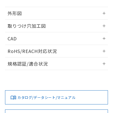
51物質の非含有証明書（当社基準）
の共同利用に関して"
の「1.共同利
※本証明書は発行日時点で非含有を証明す
用者の範囲」に記載されている法人を
外形図
るもので、過去に遡って非含有を証明する
指します。
ものではありません。
情報更新：2026/05/21
また、RoHS指令のフタル酸エステル類４
取りつけ穴加工図
物質の対応では、対応完了までの期間は出
情報更新：2026/05/21
荷製品に未対応品が混在することから備考
CAD
欄に対応日を記載しておりました。
既に当社にて対応品への在庫切替を完了
ログイン/会員登録いただくと、CADデータをダウンロー
RoHS/REACH対応状況
していることから、特段のことがない限
ドすることができます。
り、2022年1月12日より割愛しておりま
情報更新：2026/7/29
す。
規格認証/適合状況
ログイン/会員登録
EU RoHS
注意事項・凡例
UL認証
CSA認証
CEマーキング
Yes
Yes
Yes
対応状況
対応予定月
※1
※2
ダウンロードデータをご利用いただく前に、以下を必ずお読
みください。
カタログ/データシート/マニュアル
対応済み
ソフトウェアの使用条件
LR型式承認
DNV型式承認
BV型式承認
KR型式承
（イギリス
（ノルウェー
（フランス
（韓国