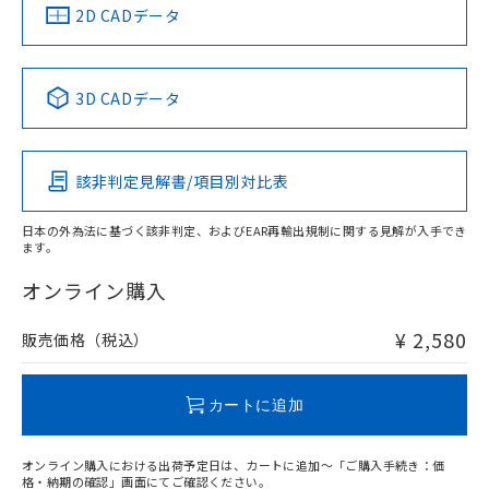
船舶規格）
船舶規格）
船舶規格）
船舶規格
中国 RoHS
注意事項・凡例
2D CADデータ
No
No
No
No
中国 RoHS表
※1 ※2
3D CADデータ
この製品の規格認証/適合状況ページへ
Pb
Hg
Cd
Cr(VI)
その他の認証はこちらのページからご検索ください
該非判定見解書/項目別対比表
X
O
O
O
日本の外為法に基づく該非判定、およびEAR再輸出規制に関する見解が入手でき
ます。
"対応済み"や非含有の記載がされた商品であっても、流通
在庫等で未対応品が混在する可能性があります。
オンライン購入
非含有品が必要な際は、弊社営業部門もしくは販売店へお
問い合わせください。
¥ 2,580
販売価格（税込）
この製品のRoHS/REACH対応状況ページへ
カートに追加
オンライン購入における出荷予定日は、カートに追加～「ご購入手続き：価
格・納期の確認」画面にてご確認ください。