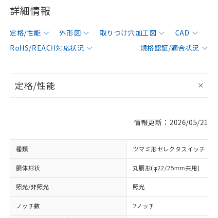
詳細情報
定格/性能
外形図
取りつけ穴加工図
CAD
RoHS/REACH対応状況
規格認証/適合状況
定格/性能
情報更新：2026/05/21
種類
ツマミ形セレクタスイッチ
胴体形状
丸胴形(φ22/25mm共用)
照光/非照光
照光
ノッチ数
2ノッチ