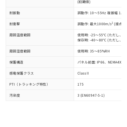
とります。
了承ください。
(初期値)
(PBDE) 1000ppm以下、フタル酸ビス(2-エチルヘキシ
○
一定数以上の在庫あり
ニル類) : 1000ppm、 PBDEs(ポリ臭化ジフェニルエーテ
当社は規制貨物を破棄する場合は、完
ル) (DEHP)(別名：DOP) 1000ppm以下、フタル酸ブチ
正式な納期状況および標準価格はお客
ル類) : 1000ppm、
ルベンジル（BBP） 1000ppm以下、フタル酸ジブチル
全に破砕するなど、違法に輸出されな
DBP(フタル酸ジブチル) : 1000ppm、 DIBP(フタル酸ジ
耐振動
誤動作: 10～55Hz 複振幅 1.
様のお取引先、またはお客様担当のオ
（DBP） 1000ppm以下、フタル酸ジイソブチル
イソブチル) : 1000ppm、 BBP(フタル酸ブチルベンジ
△
一定数には満たないが在庫あり
いよう必要な手段を講じます。
ムロン制御機器販売店・当社販売員に
(DIBP) 1000ppm以下
ル) : 1000ppm、
2
当社は貴社製品を、核兵器、ミサイ
耐衝撃
誤動作: 最大1000m/s
(接点開
但し、RoHS指令で産業用監視および制御機器に対する
DEHP(フタル酸ビス(2-エチルヘキシル)) : 1000ppm
ご相談ください。
適用除外項目は除く。
ル、化学兵器、生物兵器またはその他
－
在庫なし(最新の在庫状況につ
オムロン制御機器販売店や当社販売拠
フタル酸エステル類の４物質については閾値を超える意
周囲温度範囲
使用時: -25～55℃ (ただし
武器並びにこれらの製造装置等に一切
いては、お客様のお取引先、ま
図的な使用がないことを確認しています。
点は「
販売ネットワーク
」をご確認
保存時: -40～80℃ (ただし
※2 環境保護使用期限
使用いたしません。
たはお客様担当のオムロン制御
ください。
当社は、貴社製品を第三者に販売する
機器販売店・当社販売員にご確
在庫状況および標準価格結果を当社の
周囲湿度範囲
使用時: 35～85%RH
※2 対応予定月
「ｅ」：有害物質（10物質）のすべてが基
場合は、上記1、2および3の内容を当
認ください)
事前の承諾なく第三者に漏洩または開
準値以下であることを示します。
該第三者に通知します。また当社は、
示しないようお願いします。
保護構造
パネル前面: IP66、NEMA4X, N
部品在庫の切り替え状況などにより、予定
「10」：通常の使用状況下において有害物
販売先および販売に係わる関係者が違
マイパーツ機能（部品リスト作成サー
空
受注生産機種、また在庫状況の
月が前後することがあります。
質が外部に漏えいし、環境に深刻な影響を
法に輸出するおそれがある場合は、取
ビス）をご利用いただくには、I-Web
感電保護クラス
Class II
白
情報を公開していない機種
及ぼさない年数を意味します。
り引きをいたしません。
メンバーズにご登録されている必要が
「－」：未確認です。当社販売部門へお問
PTI（トラッキング特性）
175
あります。
い合わせください。
お客様が当ウェブサイト上で当社にご
※3 非含有証明書ダウンロード
汚染度
3 (EN60947-5-1)
登録された部品リストについて、当社
および当社の共同利用者が、当社の製
下記の非含有証明書をダウンロードするこ
品・サービスに関するお客様との取
とができます。
合意する
キャンセル
引・商談に必要な範囲で利用すること
をご了承ください。
EU RoHS指令（10物質）の非含有証明書
※当社の共同利用者とは、
"個人情報