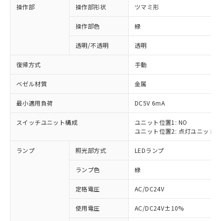
操作部
操作部形状
ツマミ形
操作部色
緑
透明/不透明
透明
復帰方式
手動
ベゼル材質
金属
最小適用負荷
DC5V 6mA
スイッチユニット構成
ユニット位置1: NO
ユニット位置2: 点灯ユニット
ランプ
照光部方式
LEDランプ
ランプ色
緑
定格電圧
AC/DC24V
※1 対応状況
使用電圧
AC/DC24V±10%