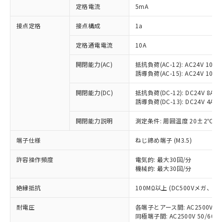
対応済み：EU RoHS指令（10物質）の
定格電流
5mA
非含有に対応した製品が提供可能な商品で
す。
接点定格
接点構成
1a
対応予定：EU RoHS指令（10物質）の非含
ご利用条件
有に対応した製品に切り替える予定のある
定格通電電流
10A
商品です。
対応予定なし：EU RoHS指令（10物質）の
開閉能力(AC)
抵抗負荷(AC-12): AC24V 10A/A
以下の条件をお読みいただき、同意のうえ
誘導負荷(AC-15): AC24V 10A/AC
非含有に非対応の商品で、対応品を出す予
ご利用ください。
定はありません。
開閉能力(DC)
抵抗負荷(DC-12): DC24V 8A/DC
調査・確認中：EU RoHS指令（10物質）の
本サービスは、当社制御機器事業取扱
誘導負荷(DC-13): DC24V 4A/DC
※1 中国RoHS○×表
非含有の対応状況を調査中または確認中の
商品の当社在庫状況および標準価格
商品です。
(税抜)を提供させていただくもので
開閉能力説明
測定条件: 周囲温度 20±2℃、
「○」：最大均質材料含有率が中国RoHSの
非該当品：ライセンス料など無形物で、有
す。
基準値以下であることを示します。
害物質有無と関係のない商品です。
端子仕様
ねじ締め端子 (M3.5)
当社制御機器事業取扱商品の中には、
「×」：最大均質材料含有率が中国RoHSの
仕入先様の事情により、非含有部品として
本サービスの対象外となる商品もある
基準値を超えていることを示します。
いたものが、含有品と判明した場合などや
当社は、これら貴社製品のうち、外国
許容操作頻度
電気的: 最大30回/分
ことをご了承ください。
「－」：未確認です。当社販売部門へお問
むを得ず変更することがあります。
機械的: 最大30回/分
為替および外国貿易法に定める商品
在庫状況および標準価格照会結果は、
い合わせください。
（以下｢規制貨物等」という）を輸出
記載している更新日時点での社内デー
絶縁抵抗
100MΩ以上 (DC500Vメガ、
*EU RoHS指令（10物質）：
または国外への提供する場合は、日本
記
タに基づき作成されるものであり、閲
説明
鉛(Pb) 1000ppm以下、 水銀(Hg) 1000ppm以下、 カド
*中国RoHS10物質の基準値 (GB/T26572)：
国政府の輸出許可(または役務取引許
号
覧された時点での実際の在庫および標
ミウム(Cd) 100ppm以下、
Pb(鉛) :1000ppm、 Hg(水銀) : 1000ppm、 Cd(カドミウ
耐電圧
各端子とアース間: AC2500V 50/
可)を取得するなどの必要な手続きを
六価クロム(Cr(Ⅵ)) 1000ppm以下、ポリ臭化ビフェニル
ム) : 100ppm、
準価格とは異なる場合があることをご
同極端子間: AC2500V 50/60
類(PBB) 1000ppm以下、ポリ臭化ジフェニルエーテル類
Cr(Ⅵ)(六価クロム) : 1000ppm、 PBBs(ポリ臭化ビフェ