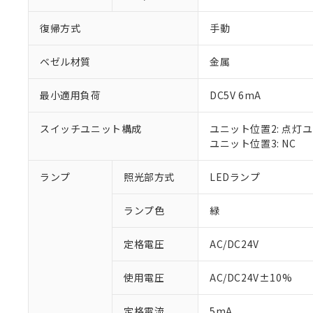
復帰方式
手動
ベゼル材質
金属
最小適用負荷
DC5V 6mA
スイッチユニット構成
ユニット位置2: 点灯
ユニット位置3: NC
ランプ
照光部方式
LEDランプ
※1 対応状況
ランプ色
緑
対応済み：EU
対応予定：EU R
対応予定なし：EU
定格電圧
AC/DC24V
調査・確認中：EU
ご利用条件
非該当品：ライセ
使用電圧
AC/DC24V±10%
※1 中国RoHS
仕入先様の事情に
があります。
以下の条件をお読
定格電流
5mA
「○」：最大均質