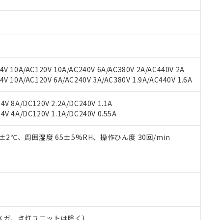
材料含有率が中国RoHSの基準値を超えていることを示します。
、当社制御機器事業取扱商品の当社在庫状況および標準価格(税抜)
ら貴社製品のうち、外国為替および外国貿易法に定める商品（以下｢
質）：
す。当社販売部門へお問い合わせください。
 水銀(Hg) 1000ppm以下、 カドミウム(Cd) 100ppm以下、
たは国外への提供する場合は、日本国政府の輸出許可(または役務取
000ppm以下、ポリ臭化ビフェニル類(PBB) 1000ppm以下、ポリ臭化ジフェニルエーテル類(P
事業取扱商品の中には、本サービスの対象外となる商品もあること
手続きをとります。
キシル) (DEHP)(別名：DOP) 1000ppm以下、フタル酸ブチルベンジル（BBP） 100
(GB/T26572)：
以下、フタル酸ジイソブチル (DIBP) 1000ppm以下
び標準価格照会結果は、記載している更新日時点での社内データに
物を破棄する場合は、完全に破砕するなど、違法に輸出されないよ
(水銀) : 1000ppm、 Cd(カドミウム) : 100ppm、
業用監視および制御機器に対する適用除外項目は除く。
覧された時点での実際の在庫および標準価格とは異なる場合がある
1000ppm、 PBBs(ポリ臭化ビフェニル類) : 1000ppm、 PBDEs(ポリ臭化ジフェニルエーテル類
物質については閾値を超える意図的な使用がないことを確認しています。
上の在庫あり
 1000ppm、 DIBP(フタル酸ジイソブチル) : 1000ppm、 BBP(フタル酸ブチルベンジル) :
品を、核兵器、ミサイル、化学兵器、生物兵器またはその他武器並
V 10A/AC120V 10A/AC240V 6A/AC380V 2A/AC440V 2A
チルヘキシル)) : 1000ppm
況および標準価格はお客様のお取引先、またはお客様担当のオムロ
用いたしません。
 10A/AC120V 6A/AC240V 3A/AC380V 1.9A/AC440V 1.6A
ご相談ください。
は満たないが在庫あり
製品を第三者に販売する場合は、上記1、2および3の内容を当該第
機器販売店や当社販売拠点は「
販売ネットワーク
」をご確認くだ
販売先および販売に係わる関係者が違法に輸出するおそれがある場
用期限
V 8A/DC120V 2.2A/DC240V 1.1A
び標準価格結果を当社の事前の承諾なく第三者に漏洩または開示し
え状況などにより、予定月が前後することがあります。
(最新の在庫状況については、お客様のお取引先、またはお客様担当
V 4A/DC120V 1.1A/DC240V 0.55A
（10物質）のすべてが基準値以下であることを示します。
店・当社販売員にご確認ください)
能（部品リスト作成サービス）をご利用いただくには、I-Webメン
使用状況下において有害物質が外部に漏えいし、環境に深刻な影響を
あります。
0±2℃、周囲湿度 65±5%RH、操作ひん度 30回/min
機種、また在庫状況の情報を公開していない機種
ェブサイト上で当社にご登録された部品リストについて、当社およ
書ダウンロード
す。当社販売部門へお問い合わせください。
品・サービスに関するお客様との取引・商談に必要な範囲で利用す
合意する
キャンセル
書をダウンロードすることができます。
利用者とは、
"個人情報の共同利用に関して"
の「1.共同利用者の
します。
10物質）の非含有証明書
明書（当社基準）
日時点で非含有を証明するもので、過去に遡って非含有を証明するも
00Vメガ、点灯ユニットは除く)