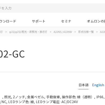
ウンロード
サポート
セミナ
オムロンの
示灯
>
φ22(φ25):照光・非照光・表示灯
>
A22NS / A22NW
>
形式仕様一覧
>
A22
02-GC
日本語
English
 照光, 2ノッチ, 金属ベゼル, 手動復帰, 操作部色: 緑（透明）, IP66
C, LEDランプ色: 緑, LEDランプ電圧: AC/DC24V