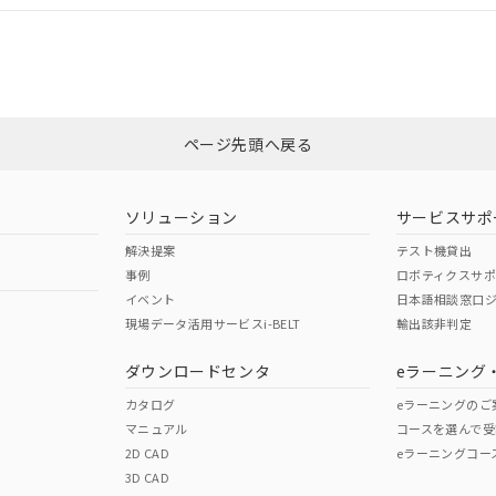
CCC認証
電波法
みください。
Yes
N/A
非含有証明書
※3
ページ先頭へ戻る
ダウンロードはこちら
型式承認
NK型式承認
ABS型式承認
韓国
（日本
（アメリカ
ソリューション
サービスサポ
舶規格）
船舶規格）
船舶規格）
解決提案
テスト機貸出
事例
ロボティクスサ
No
No
イベント
日本語相談窓口
現場データ活用サービスi-BELT
輸出該非判定
I)
PBBs
PBDEs
DBP
ダウンロードセンタ
eラーニング
この製品の規格認証/適合
その他の認証はこちらのページからご
カタログ
eラーニングのご
マニュアル
コースを選んで受
O
O
O
2D CAD
eラーニングコー
3D CAD