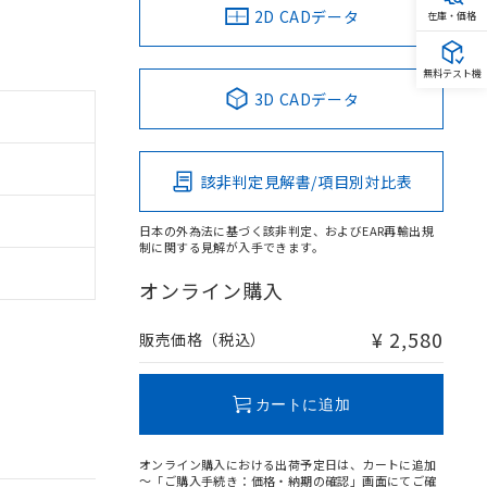
2D CADデータ
在庫・価格
無料テスト機
3D CADデータ
該非判定見解書/項目別対比表
日本の外為法に基づく該非判定、およびEAR再輸出規
制に関する見解が入手できます。
オンライン購入
¥ 2,580
販売価格（税込）
カートに追加
オンライン購入における出荷予定日は、カートに追加
～「ご購入手続き：価格・納期の確認」画面にてご確