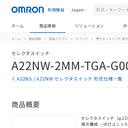
制御機器
Japan
ホーム
商品情報
ソリューション
ダ
ホーム
>
商品情報
>
商品カテゴリ
>
スイッチ
>
押ボタンスイッチ/表
セレクタスイッチ
A22NW-2MM-TGA-G0
A22NS / A22NW セレクタスイッチ 形式仕様一覧
商品概要
セレクタスイッチ（φ22）,
接点構成: -/点灯ユニット/N