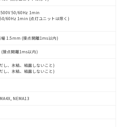
令のフタル酸エステル類４物質の対応では、対応完了までの期間は出
備考欄に対応日を記載しておりました。
品への在庫切替を完了していることから、特段のことがない限り、20
0V 50/60Hz 1min
す。
 50/60Hz 1min (点灯ユニットは除く)
振幅 1.5mm (接点開離1ms以内)
2
(接点開離1ms以内)
 (ただし、氷結、結露しないこと)
 (ただし、氷結、結露しないこと)
A4X, NEMA13