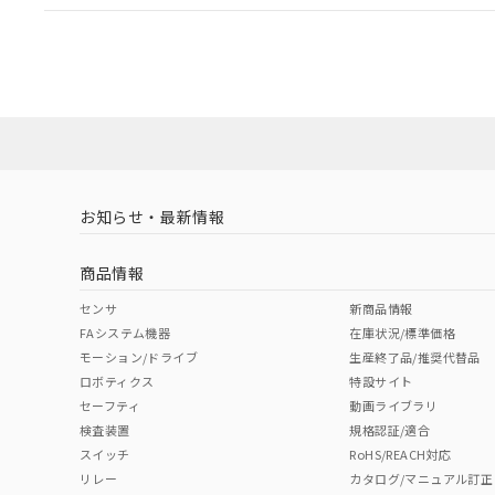
EU RoHS
注意事項・凡例
UL認証
CSA認証
CEマーキング
ダウンロードデータをご利用いただく前に、以下を必ずお読
Yes
Yes
Yes
対応状況
対応予定月
※1
※2
ソフトウェアの使用条件
対応済み
LR型式承認
DNV型式承認
BV型式承認
KR
（イギリス
（ノルウェー
（フランス
（
お知らせ・最新情報
中国 RoHS
注意事項・凡例
船舶規格）
船舶規格）
船舶規格）
船
商品情報
No
No
No
No
中国 RoHS表
※1 ※2
センサ
新商品情報
FAシステム機器
在庫状況/標準価格
Pb
Hg
Cd
Cr(V
モーション/ドライブ
生産終了品/推奨代替品
ロボティクス
特設サイト
セーフティ
動画ライブラリ
検査装置
規格認証/適合
X
O
O
O
スイッチ
RoHS/REACH対応
リレー
カタログ/マニュアル訂正