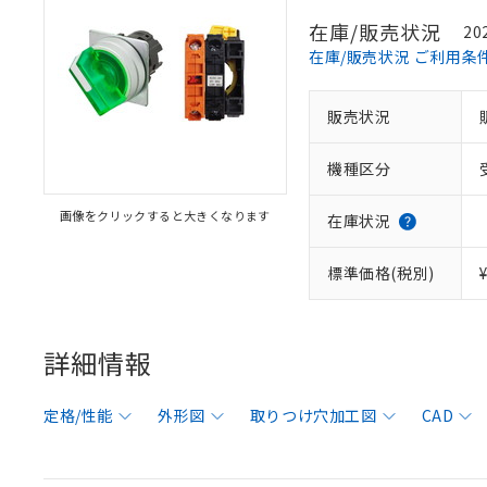
在庫/販売状況
20
在庫/販売状況 ご利用条
販売状況
機種区分
画像をクリックすると大きくなります
在庫状況
標準価格(税別)
詳細情報
定格/性能
外形図
取りつけ穴加工図
CAD