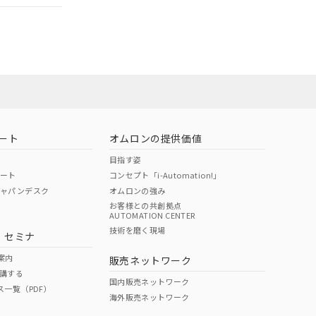
ート
オムロンの提供価値
目指す姿
ポート
コンセプト「i-Automation!」
ジャパンデスク
オムロンの強み
お客様との共創拠点
AUTOMATION CENTER
DIBP
BBP
DEHP
環境保護
技術を磨く現場
・セミナ
状況ページへ
使用期限
検索ください
案内
販売ネットワーク
講する
O
O
O
10
国内販売ネットワーク
ス一覧（PDF）
海外販売ネットワーク