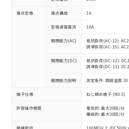
「×」：最大均質
本サービスは
当社は、これ
*EU RoHS指令（10物
「－」：未確認で
鉛(Pb) 1000ppm以下、
接点定格
接点構成
1b
くものです。
う）を輸出ま
記
説明
六価クロム(Cr(Ⅵ)) 1
当社制御機器
などの必要な
フタル酸ビス(2-エチルヘ
号
*中国RoHS10物質の基準値 
ル（DBP） 1000ppm
在庫状況およ
当社は規制貨
定格通電電流
10A
Pb(鉛) :1000ppm、 Hg
但し、RoHS指令で産
のであり、閲
ます。
Cr(Ⅵ)(六価クロム) : 
フタル酸エステル類の４
○
一定数以
DBP(フタル酸ジブチル) :
い。
当社は貴社製
開閉能力(AC)
抵抗負荷(AC-12): AC24
DEHP(フタル酸ビス(2-エ
正式な納期状
置等に一切使
誘導負荷(AC-15): AC24V
当社販売員に
※2 対応予定月
△
一定数に
当社は、貴社
オムロン制御
また当社は、
※2 環境保護使
開閉能力(DC)
抵抗負荷(DC-12): DC24
在庫状況およ
部品在庫の切り替
たしません。
－
在庫なし
誘導負荷(DC-13): DC24
す。
「ｅ」：有害物質
機器販売
マイパーツ機
「10」：通常の
ている必要が
開閉能力説明
測定条件: 周囲温度 2
味します。
空
受注生産
お客様が当ウ
※3 非含有証明
「－」：未確認で
白
が、当社の製
端子仕様
ねじ締め端子 (M3.5)
さい。
下記の非含有証明
※当社の共同
許容操作頻度
電気的: 最大30回/分
いる法人を指
EU RoHS指令（
機械的: 最大30回/分
51物質の非含有証
※本証明書は発行
絶縁抵抗
100MΩ以上 (DC5