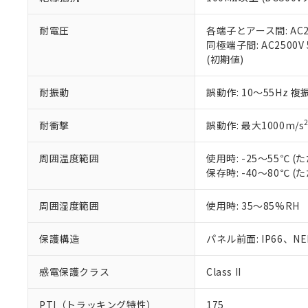
また、RoHS指
混在することから
既に当社にて対応
耐電圧
各端子とアース間: AC250
り割愛しておりま
同極端子間: AC2500V
(初期値)
耐振動
誤動作: 10～55Hz 複
耐衝撃
誤動作: 最大1000m/s
周囲温度範囲
使用時: -25～55℃
保存時: -40～80℃
周囲湿度範囲
使用時: 35～85%RH
保護構造
パネル前面: IP66、NEM
感電保護クラス
Class II
PTI（トラッキング特性）
175