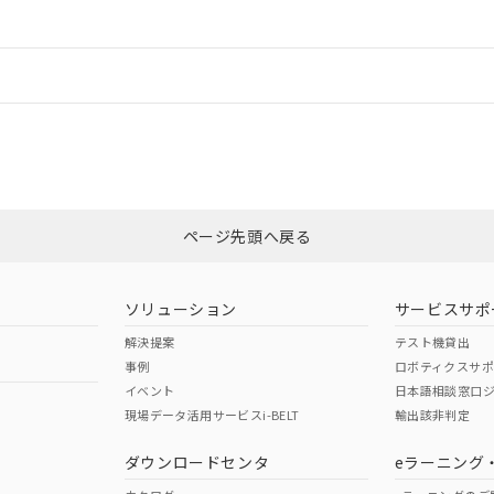
ードすることができます。
情報更新：
ログイン/会員登録
合状況については、「カスタマーサポートセンタ お客様相談室」または貴社
みください。
非含有証明書
※3
ページ先頭へ戻る
ダウンロードはこちら
ソリューション
サービスサポ
解決提案
テスト機貸出
事例
ロボティクスサ
イベント
日本語相談窓口
現場データ活用サービスi-BELT
輸出該非判定
I)
PBBs
PBDEs
DBP
ダウンロードセンタ
eラーニング