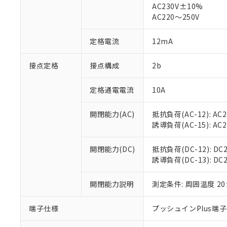
仕入先様の事情に
AC230V±10%
があります。
以下の条件をお読
AC220～250V
「○」：最大均質
「×」：最大均質
本サービスは
当社は、これ
*EU RoHS指令（10物
定格電流
12mA
「－」：未確認で
鉛(Pb) 1000ppm以下、
くものです。
う）を輸出ま
記
説明
六価クロム(Cr(Ⅵ)) 1
当社制御機器
などの必要な
フタル酸ビス(2-エチルヘ
号
*中国RoHS10物質の基準値 
接点定格
接点構成
2b
ル（DBP） 1000ppm
在庫状況およ
当社は規制貨
Pb(鉛) :1000ppm、 Hg
但し、RoHS指令で産
のであり、閲
ます。
Cr(Ⅵ)(六価クロム) : 
フタル酸エステル類の４
○
一定数以
DBP(フタル酸ジブチル) :
い。
当社は貴社製
定格通電電流
10A
DEHP(フタル酸ビス(2-エ
正式な納期状
置等に一切使
当社販売員に
※2 対応予定月
△
一定数に
当社は、貴社
開閉能力(AC)
抵抗負荷(AC-12): AC24
オムロン制御
また当社は、
※2 環境保護使
誘導負荷(AC-15): AC24V
在庫状況およ
部品在庫の切り替
たしません。
－
在庫なし
す。
「ｅ」：有害物質
機器販売
開閉能力(DC)
抵抗負荷(DC-12): DC24
マイパーツ機
「10」：通常の
誘導負荷(DC-13): DC24
ている必要が
味します。
空
受注生産
お客様が当ウ
※3 非含有証明
「－」：未確認で
白
が、当社の製
開閉能力説明
測定条件: 周囲温度 2
さい。
下記の非含有証明
※当社の共同
端子仕様
プッシュインPlus端
いる法人を指
EU RoHS指令（