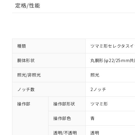
定格/性能
種類
ツマミ形セレクタスイ
胴体形状
丸胴形(φ22/25mm共
照光/非照光
照光
ノッチ数
2ノッチ
操作部
操作部形状
ツマミ形
操作部色
青
透明/不透明
透明