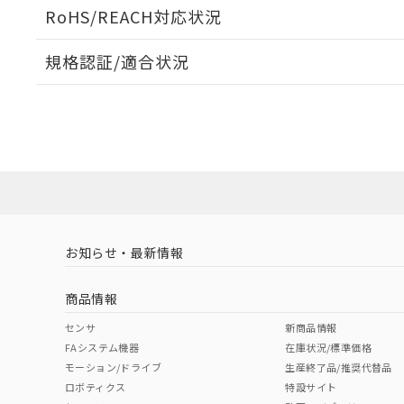
ログイン/会員登録いただくと、CADデータをダウンロ
RoHS/REACH対応状況
規格認証/適合状況
EU RoHS
注意事項・凡例
A22NW-2MM-TAA-P202-AEについての規格認証/適
営業員または販売店にお問い合わせください。
ダウンロードデータをご利用いただく前に、以下を必ずお読
対応状況
対応予定月
※1
※2
ソフトウェアの使用条件
対応済み
お知らせ・最新情報
中国 RoHS
注意事項・凡例
商品情報
中国 RoHS表
※1 ※2
センサ
新商品情報
FAシステム機器
在庫状況/標準価格
Pb
Hg
Cd
Cr(V
モーション/ドライブ
生産終了品/推奨代替品
ロボティクス
特設サイト