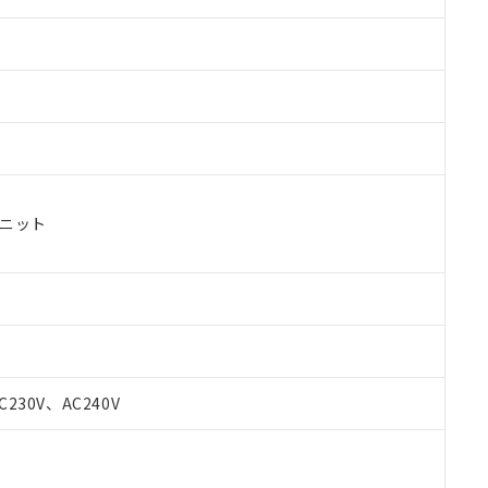
ユニット
 RoHS指令（10物質）の非含有に対応した製品が提供可能な商品です
oHS指令（10物質）の非含有に対応した製品に切り替える予定のある
C230V、AC240V
 RoHS指令（10物質）の非含有に非対応の商品で、対応品を出す予
 RoHS指令（10物質）の非含有の対応状況を調査中または確認中の
ンス料など無形物で、有害物質有無と関係のない商品です。
○×表