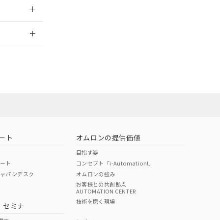
2026/7/29
担当オムロン
お問い合わせ
ート
オムロンの提供価値
目指す姿
ポート
コンセプト「i-Automation!」
ジャパンデスク
オムロンの強み
お客様との共創拠点
AUTOMATION CENTER
DIBP
BBP
DEHP
環境保護
技術を磨く現場
・セミナ
使用期限