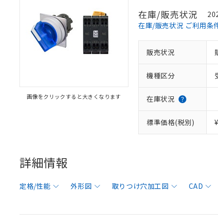
在庫/販売状況
20
在庫/販売状況 ご利用条
販売状況
機種区分
画像をクリックすると大きくなります
在庫状況
標準価格(税別)
詳細情報
定格/性能
外形図
取りつけ穴加工図
CAD