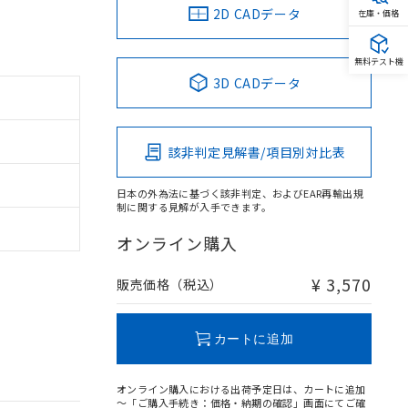
2D CADデータ
在庫・価格
無料テスト機
3D CADデータ
該非判定見解書/項目別対比表
日本の外為法に基づく該非判定、およびEAR再輸出規
制に関する見解が入手できます。
オンライン購入
¥ 3,570
販売価格（税込）
カートに追加
オンライン購入における出荷予定日は、カートに追加
～「ご購入手続き：価格・納期の確認」画面にてご確