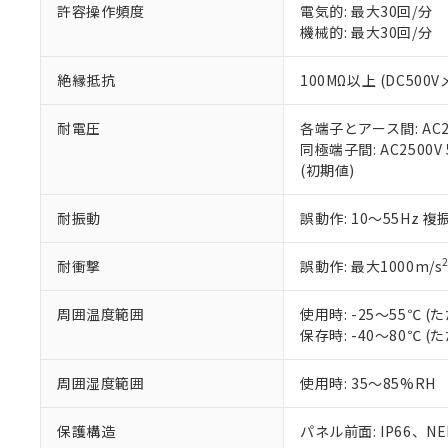
51物質の非含有証
許容操作頻度
電気的: 最大30回/分
※本証明書は発行
機械的: 最大30回/分
また、RoHS指
混在することから
絶縁抵抗
100MΩ以上 (DC5
既に当社にて対応
り割愛しておりま
耐電圧
各端子とアース間: AC250
同極端子間: AC2500V
(初期値)
耐振動
誤動作: 10～55Hz 複
耐衝撃
誤動作: 最大1000m/s
周囲温度範囲
使用時: -25～55℃
保存時: -40～80℃
周囲湿度範囲
使用時: 35～85%RH
保護構造
パネル前面: IP66、NEM