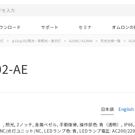
ウンロード
サポート
セミナ
オムロンの
示灯
>
φ22(φ25):照光・非照光・表示灯
>
A22NS / A22NW
>
形式仕様一覧
>
A22
2-AE
日本語
English
 照光, 2ノッチ, 金属ベゼル, 手動復帰, 操作部色: 青（透明）, IP66
NC/点灯ユニット/NC, LEDランプ色: 青, LEDランプ電圧: AC200/220/