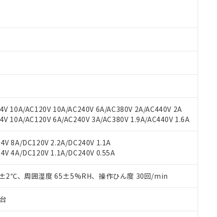
より、非含有部品としていたものが、含有品と判明した場合などやむ
みいただき、同意のうえご利用ください。
材料含有率が中国RoHSの基準値以下であることを示します。
材料含有率が中国RoHSの基準値を超えていることを示します。
、当社制御機器事業取扱商品の当社在庫状況および標準価格(税抜)
ら貴社製品のうち、外国為替および外国貿易法に定める商品（以下｢
質）：
す。当社販売部門へお問い合わせください。
 水銀(Hg) 1000ppm以下、 カドミウム(Cd) 100ppm以下、
たは国外への提供する場合は、日本国政府の輸出許可(または役務取
000ppm以下、ポリ臭化ビフェニル類(PBB) 1000ppm以下、ポリ臭化ジフェニルエーテル類(P
事業取扱商品の中には、本サービスの対象外となる商品もあること
手続きをとります。
キシル) (DEHP)(別名：DOP) 1000ppm以下、フタル酸ブチルベンジル（BBP） 100
(GB/T26572)：
以下、フタル酸ジイソブチル (DIBP) 1000ppm以下
び標準価格照会結果は、記載している更新日時点での社内データに
物を破棄する場合は、完全に破砕するなど、違法に輸出されないよ
(水銀) : 1000ppm、 Cd(カドミウム) : 100ppm、
業用監視および制御機器に対する適用除外項目は除く。
覧された時点での実際の在庫および標準価格とは異なる場合がある
1000ppm、 PBBs(ポリ臭化ビフェニル類) : 1000ppm、 PBDEs(ポリ臭化ジフェニルエーテル類
物質については閾値を超える意図的な使用がないことを確認しています。
上の在庫あり
 1000ppm、 DIBP(フタル酸ジイソブチル) : 1000ppm、 BBP(フタル酸ブチルベンジル) :
品を、核兵器、ミサイル、化学兵器、生物兵器またはその他武器並
チルヘキシル)) : 1000ppm
況および標準価格はお客様のお取引先、またはお客様担当のオムロ
用いたしません。
ご相談ください。
は満たないが在庫あり
製品を第三者に販売する場合は、上記1、2および3の内容を当該第
V 10A/AC120V 10A/AC240V 6A/AC380V 2A/AC440V 2A
機器販売店や当社販売拠点は「
販売ネットワーク
」をご確認くだ
販売先および販売に係わる関係者が違法に輸出するおそれがある場
用期限
 10A/AC120V 6A/AC240V 3A/AC380V 1.9A/AC440V 1.6A
び標準価格結果を当社の事前の承諾なく第三者に漏洩または開示し
え状況などにより、予定月が前後することがあります。
(最新の在庫状況については、お客様のお取引先、またはお客様担当
（10物質）のすべてが基準値以下であることを示します。
店・当社販売員にご確認ください)
V 8A/DC120V 2.2A/DC240V 1.1A
能（部品リスト作成サービス）をご利用いただくには、I-Webメン
使用状況下において有害物質が外部に漏えいし、環境に深刻な影響を
V 4A/DC120V 1.1A/DC240V 0.55A
あります。
機種、また在庫状況の情報を公開していない機種
ェブサイト上で当社にご登録された部品リストについて、当社およ
書ダウンロード
す。当社販売部門へお問い合わせください。
品・サービスに関するお客様との取引・商談に必要な範囲で利用す
0±2℃、周囲湿度 65±5%RH、操作ひん度 30回/min
合意する
キャンセル
書をダウンロードすることができます。
利用者とは、
"個人情報の共同利用に関して"
の「1.共同利用者の
子台
します。
10物質）の非含有証明書