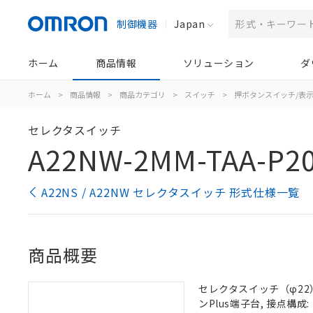
制御機器
Japan
ホーム
商品情報
ソリューション
ダ
ホーム
>
商品情報
>
商品カテゴリ
>
スイッチ
>
押ボタンスイッチ/表
セレクタスイッチ
A22NW-2MM-TAA-P20
A22NS / A22NW セレクタスイッチ 形式仕様一覧
商品概要
セレクタスイッチ（φ22）,
ンPlus端子台, 接点構成: 