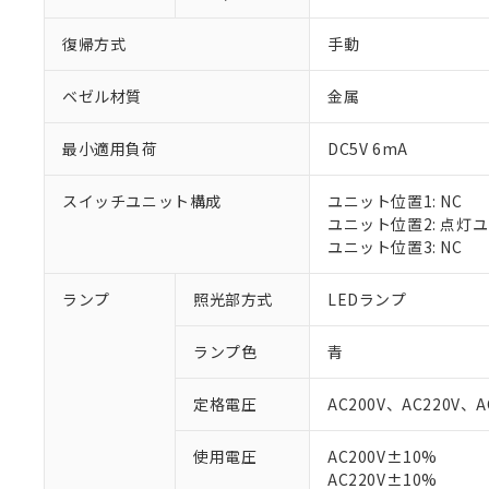
復帰方式
手動
ベゼル材質
金属
最小適用負荷
DC5V 6mA
スイッチユニット構成
ユニット位置1: NC
ユニット位置2: 点灯
ユニット位置3: NC
ランプ
照光部方式
LEDランプ
※1 対応状況
ランプ色
青
対応済み：EU
対応予定：EU R
定格電圧
AC200V、AC220V、A
対応予定なし：EU
調査・確認中：EU
ご利用条件
使用電圧
AC200V±10%
非該当品：ライセ
AC220V±10%
※1 中国RoHS