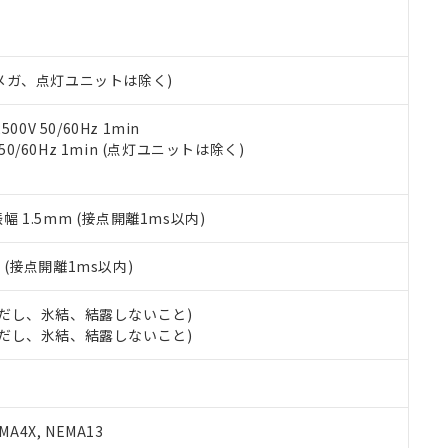
明書（当社基準）
日時点で非含有を証明するもので、過去に遡って非含有を証明するも
令のフタル酸エステル類４物質の対応では、対応完了までの期間は出
備考欄に対応日を記載しておりました。
00Vメガ、点灯ユニットは除く)
品への在庫切替を完了していることから、特段のことがない限り、20
す。
0V 50/60Hz 1min
 50/60Hz 1min (点灯ユニットは除く)
振幅 1.5mm (接点開離1ms以内)
2
(接点開離1ms以内)
 (ただし、氷結、結露しないこと)
 (ただし、氷結、結露しないこと)
A4X, NEMA13