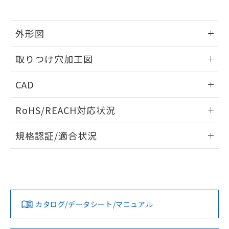
※当社の共同利用者とは、
"個人情報
51物質の非含有証明書（当社基準）
の共同利用に関して"
の「1.共同利
※本証明書は発行日時点で非含有を証明す
用者の範囲」に記載されている法人を
るもので、過去に遡って非含有を証明する
外形図
指します。
ものではありません。
情報更新：2026/05/21
また、RoHS指令のフタル酸エステル類４
取りつけ穴加工図
物質の対応では、対応完了までの期間は出
荷製品に未対応品が混在することから備考
情報更新：2026/05/21
CAD
欄に対応日を記載しておりました。
既に当社にて対応品への在庫切替を完了
ログイン/会員登録いただくと、CADデータをダウンロー
していることから、特段のことがない限
RoHS/REACH対応状況
ドすることができます。
り、2022年1月12日より割愛しておりま
す。
情報更新：2026/7/29
規格認証/適合状況
ログイン/会員登録
EU RoHS
注意事項・凡例
A22NW-2MM-TAA-P202-ADについての規格認証/適合状況に
ついては、「カスタマーサポートセンタ お客様相談室」また
は貴社担当オムロン営業員または販売店にお問い合わせくだ
対応状況
対応予定月
※1
※2
さい。
ダウンロードデータをご利用いただく前に、以下を必ずお読
みください。
カタログ/データシート/マニュアル
対応済み
ソフトウェアの使用条件
お問い合わせ