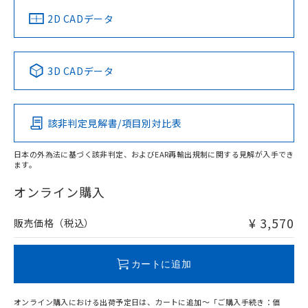
中国 RoHS
注意事項・凡例
2D CADデータ
中国 RoHS表
※1 ※2
3D CADデータ
Pb
Hg
Cd
Cr(VI)
該非判定見解書/項目別対比表
O
O
O
O
日本の外為法に基づく該非判定、およびEAR再輸出規制に関する見解が入手でき
ます。
"対応済み"や非含有の記載がされた商品であっても、流通
在庫等で未対応品が混在する可能性があります。
オンライン購入
非含有品が必要な際は、弊社営業部門もしくは販売店へお
問い合わせください。
¥ 3,570
販売価格（税込）
この製品のRoHS/REACH対応状況ページへ
カートに追加
オンライン購入における出荷予定日は、カートに追加～「ご購入手続き：価