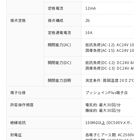
対応済み：EU RoHS指令（10物質）の
定格電流
12mA
非含有に対応した製品が提供可能な商品で
す。
接点定格
接点構成
2b
対応予定：EU RoHS指令（10物質）の非含
ご利用条件
有に対応した製品に切り替える予定のある
定格通電電流
10A
商品です。
対応予定なし：EU RoHS指令（10物質）の
開閉能力(AC)
抵抗負荷(AC-12): AC24V 10A/A
以下の条件をお読みいただき、同意のうえ
非含有に非対応の商品で、対応品を出す予
誘導負荷(AC-15): AC24V 10A/AC
ご利用ください。
定はありません。
調査・確認中：EU RoHS指令（10物質）の
開閉能力(DC)
抵抗負荷(DC-12): DC24V 8A/DC
本サービスは、当社制御機器事業取扱
※1 中国RoHS○×表
誘導負荷(DC-13): DC24V 4A/DC
非含有の対応状況を調査中または確認中の
商品の当社在庫状況および標準価格
商品です。
(税抜)を提供させていただくもので
開閉能力説明
測定条件: 周囲温度 20±2℃、
「○」：最大均質材料含有率が中国RoHSの
非該当品：ライセンス料など無形物で、有
す。
基準値以下であることを示します。
害物質有無と関係のない商品です。
当社制御機器事業取扱商品の中には、
端子仕様
プッシュインPlus端子台
「×」：最大均質材料含有率が中国RoHSの
仕入先様の事情により、非含有部品として
本サービスの対象外となる商品もある
基準値を超えていることを示します。
いたものが、含有品と判明した場合などや
当社は、これら貴社製品のうち、外国
ことをご了承ください。
許容操作頻度
電気的: 最大30回/分
「－」：未確認です。当社販売部門へお問
むを得ず変更することがあります。
為替および外国貿易法に定める商品
機械的: 最大30回/分
在庫状況および標準価格照会結果は、
い合わせください。
（以下｢規制貨物等」という）を輸出
記載している更新日時点での社内デー
*EU RoHS指令（10物質）：
または国外への提供する場合は、日本
絶縁抵抗
100MΩ以上 (DC500Vメガ、
記
タに基づき作成されるものであり、閲
説明
鉛(Pb) 1000ppm以下、 水銀(Hg) 1000ppm以下、 カド
*中国RoHS10物質の基準値 (GB/T26572)：
国政府の輸出許可(または役務取引許
号
覧された時点での実際の在庫および標
ミウム(Cd) 100ppm以下、
Pb(鉛) :1000ppm、 Hg(水銀) : 1000ppm、 Cd(カドミウ
耐電圧
各端子とアース間: AC2500V 50/
可)を取得するなどの必要な手続きを
六価クロム(Cr(Ⅵ)) 1000ppm以下、ポリ臭化ビフェニル
ム) : 100ppm、
準価格とは異なる場合があることをご