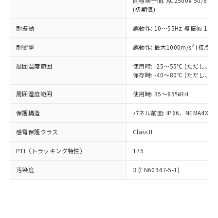
類(PBB) 1000ppm以下、ポリ臭化ジフェニルエーテル類
同極端子間: AC2500V 50/60
Cr(Ⅵ)(六価クロム) : 1000ppm、 PBBs(ポリ臭化ビフェ
とります。
了承ください。
(PBDE) 1000ppm以下、フタル酸ビス(2-エチルヘキシ
○
一定数以上の在庫あり
ニル類) : 1000ppm、 PBDEs(ポリ臭化ジフェニルエーテ
(初期値)
当社は規制貨物を破棄する場合は、完
ル) (DEHP)(別名：DOP) 1000ppm以下、フタル酸ブチ
正式な納期状況および標準価格はお客
ル類) : 1000ppm、
ルベンジル（BBP） 1000ppm以下、フタル酸ジブチル
全に破砕するなど、違法に輸出されな
DBP(フタル酸ジブチル) : 1000ppm、 DIBP(フタル酸ジ
様のお取引先、またはお客様担当のオ
耐振動
誤動作: 10～55Hz 複振幅 1.
（DBP） 1000ppm以下、フタル酸ジイソブチル
イソブチル) : 1000ppm、 BBP(フタル酸ブチルベンジ
△
一定数には満たないが在庫あり
いよう必要な手段を講じます。
ムロン制御機器販売店・当社販売員に
(DIBP) 1000ppm以下
ル) : 1000ppm、
当社は貴社製品を、核兵器、ミサイ
但し、RoHS指令で産業用監視および制御機器に対する
DEHP(フタル酸ビス(2-エチルヘキシル)) : 1000ppm
ご相談ください。
2
耐衝撃
誤動作: 最大1000m/s
(接点開
適用除外項目は除く。
ル、化学兵器、生物兵器またはその他
－
在庫なし(最新の在庫状況につ
オムロン制御機器販売店や当社販売拠
フタル酸エステル類の４物質については閾値を超える意
武器並びにこれらの製造装置等に一切
いては、お客様のお取引先、ま
周囲温度範囲
図的な使用がないことを確認しています。
使用時: -25～55℃ (ただし
点は「
販売ネットワーク
」をご確認
※2 環境保護使用期限
使用いたしません。
保存時: -40～80℃ (ただし
たはお客様担当のオムロン制御
ください。
当社は、貴社製品を第三者に販売する
機器販売店・当社販売員にご確
在庫状況および標準価格結果を当社の
※2 対応予定月
「ｅ」：有害物質（10物質）のすべてが基
周囲湿度範囲
使用時: 35～85%RH
場合は、上記1、2および3の内容を当
認ください)
事前の承諾なく第三者に漏洩または開
準値以下であることを示します。
該第三者に通知します。また当社は、
示しないようお願いします。
保護構造
パネル前面: IP66、NEMA4X, N
部品在庫の切り替え状況などにより、予定
「10」：通常の使用状況下において有害物
販売先および販売に係わる関係者が違
マイパーツ機能（部品リスト作成サー
空
受注生産機種、また在庫状況の
月が前後することがあります。
質が外部に漏えいし、環境に深刻な影響を
法に輸出するおそれがある場合は、取
ビス）をご利用いただくには、I-Web
白
情報を公開していない機種
感電保護クラス
Class II
及ぼさない年数を意味します。
り引きをいたしません。
メンバーズにご登録されている必要が
「－」：未確認です。当社販売部門へお問
あります。
PTI（トラッキング特性）
175
い合わせください。
お客様が当ウェブサイト上で当社にご
※3 非含有証明書ダウンロード
登録された部品リストについて、当社
汚染度
3 (EN60947-5-1)
および当社の共同利用者が、当社の製
下記の非含有証明書をダウンロードするこ
品・サービスに関するお客様との取
とができます。
合意する
キャンセル
引・商談に必要な範囲で利用すること
をご了承ください。
EU RoHS指令（10物質）の非含有証明書