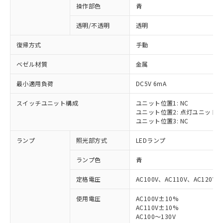
操作部色
青
透明/不透明
透明
復帰方式
手動
ベゼル材質
金属
最小適用負荷
DC5V 6mA
スイッチユニット構成
ユニット位置1: NC
ユニット位置2: 点灯ユニット
ユニット位置3: NC
ランプ
照光部方式
LEDランプ
ランプ色
青
定格電圧
AC100V、AC110V、AC120V
使用電圧
AC100V±10%
※1 対応状況
AC110V±10%
AC100～130V