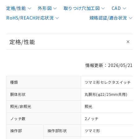
定格/性能
外形図
取りつけ穴加工図
CAD
RoHS/REACH対応状況
規格認証/適合状況
定格/性能
情報更新：2026/05/21
種類
ツマミ形セレクタスイッチ
胴体形状
丸胴形(φ22/25mm共用)
照光/非照光
照光
ノッチ数
2ノッチ
操作部
操作部形状
ツマミ形