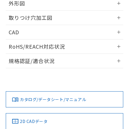
の共同利用に関して"
の「1.共同利
外形図
※本証明書は発行日時点で非含有を証明す
用者の範囲」に記載されている法人を
るもので、過去に遡って非含有を証明する
指します。
情報更新：2026/05/21
ものではありません。
取りつけ穴加工図
また、RoHS指令のフタル酸エステル類４
物質の対応では、対応完了までの期間は出
情報更新：2026/05/21
CAD
荷製品に未対応品が混在することから備考
欄に対応日を記載しておりました。
ログイン/会員登録いただくと、CADデータをダウンロー
RoHS/REACH対応状況
既に当社にて対応品への在庫切替を完了
ドすることができます。
していることから、特段のことがない限
情報更新：
り、2022年1月12日より割愛しておりま
規格認証/適合状況
す。
ログイン/会員登録
EU RoHS
注意事項・凡例
A22NW-2MM-TAA-P100-ACについての規格認証/適合状況に
ついては、「カスタマーサポートセンタ お客様相談室」また
は貴社担当オムロン営業員または販売店にお問い合わせくだ
対応状況
対応予定月
※1
※2
さい。
ダウンロードデータをご利用いただく前に、以下を必ずお読
みください。
カタログ/データシート/マニュアル
対応済み
ソフトウェアの使用条件
お問い合わせ
中国 RoHS
注意事項・凡例
2D CADデータ