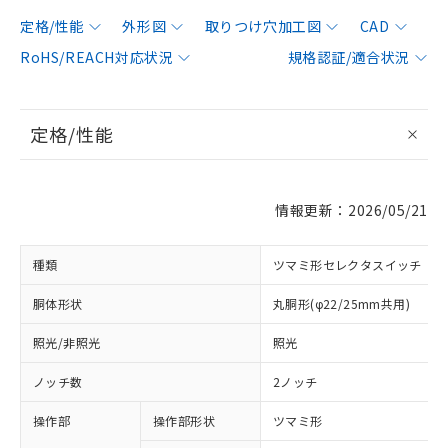
定格/性能
外形図
取りつけ穴加工図
CAD
RoHS/REACH対応状況
規格認証/適合状況
定格/性能
情報更新：2026/05/21
種類
ツマミ形セレクタスイッチ
胴体形状
丸胴形(φ22/25mm共用)
照光/非照光
照光
ノッチ数
2ノッチ
操作部
操作部形状
ツマミ形