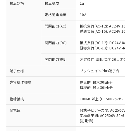
非含有に対応した製品が提供可能な商品で
接点定格
接点構成
1a
す。
対応予定：EU RoHS指令（10物質）の非含
定格通電電流
10A
ご利用条件
有に対応した製品に切り替える予定のある
商品です。
開閉能力(AC)
抵抗負荷(AC-12): AC24V 10A/A
誘導負荷(AC-15): AC24V 10A/AC
対応予定なし：EU RoHS指令（10物質）の
以下の条件をお読みいただき、同意のうえ
非含有に非対応の商品で、対応品を出す予
ご利用ください。
開閉能力(DC)
抵抗負荷(DC-12): DC24V 8A/DC
定はありません。
誘導負荷(DC-13): DC24V 4A/DC
調査・確認中：EU RoHS指令（10物質）の
本サービスは、当社制御機器事業取扱
※1 中国RoHS○×表
非含有の対応状況を調査中または確認中の
商品の当社在庫状況および標準価格
開閉能力説明
測定条件: 周囲温度 20±2℃、
商品です。
(税抜)を提供させていただくもので
「○」：最大均質材料含有率が中国RoHSの
非該当品：ライセンス料など無形物で、有
端子仕様
プッシュインPlus端子台
す。
基準値以下であることを示します。
害物質有無と関係のない商品です。
当社制御機器事業取扱商品の中には、
「×」：最大均質材料含有率が中国RoHSの
仕入先様の事情により、非含有部品として
許容操作頻度
電気的: 最大30回/分
本サービスの対象外となる商品もある
基準値を超えていることを示します。
いたものが、含有品と判明した場合などや
機械的: 最大30回/分
当社は、これら貴社製品のうち、外国
ことをご了承ください。
「－」：未確認です。当社販売部門へお問
むを得ず変更することがあります。
為替および外国貿易法に定める商品
在庫状況および標準価格照会結果は、
い合わせください。
絶縁抵抗
100MΩ以上 (DC500Vメガ、
（以下｢規制貨物等」という）を輸出
記載している更新日時点での社内デー
*EU RoHS指令（10物質）：
または国外への提供する場合は、日本
記
タに基づき作成されるものであり、閲
説明
耐電圧
鉛(Pb) 1000ppm以下、 水銀(Hg) 1000ppm以下、 カド
各端子とアース間: AC2500V 50/
*中国RoHS10物質の基準値 (GB/T26572)：
国政府の輸出許可(または役務取引許
号
覧された時点での実際の在庫および標
ミウム(Cd) 100ppm以下、
Pb(鉛) :1000ppm、 Hg(水銀) : 1000ppm、 Cd(カドミウ
同極端子間: AC2500V 50/60
可)を取得するなどの必要な手続きを
六価クロム(Cr(Ⅵ)) 1000ppm以下、ポリ臭化ビフェニル
ム) : 100ppm、
準価格とは異なる場合があることをご
(初期値)
類(PBB) 1000ppm以下、ポリ臭化ジフェニルエーテル類
Cr(Ⅵ)(六価クロム) : 1000ppm、 PBBs(ポリ臭化ビフェ
とります。
了承ください。
(PBDE) 1000ppm以下、フタル酸ビス(2-エチルヘキシ
○
一定数以上の在庫あり
ニル類) : 1000ppm、 PBDEs(ポリ臭化ジフェニルエーテ