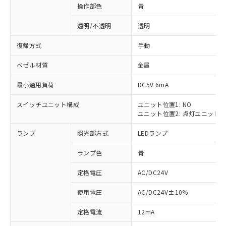
操作部色
青
透明/不透明
透明
復帰方式
手動
ベゼル材質
金属
最小適用負荷
DC5V 6mA
スイッチユニット構成
ユニット位置1: NO
ユニット位置2: 点灯ユニット
ランプ
照光部方式
LEDランプ
ランプ色
青
定格電圧
AC/DC24V
使用電圧
AC/DC24V±10%
※1 対応状況
定格電流
12mA
対応済み：EU RoHS指令（10物質）の