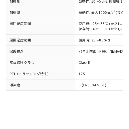
当社は規制貨物を破棄する場合は、完
耐振動
ル) (DEHP)(別名：DOP) 1000ppm以下、フタル酸ブチ
誤動作: 10～55Hz 複振幅 1.
正式な納期状況および標準価格はお客
ル類) : 1000ppm、
ルベンジル（BBP） 1000ppm以下、フタル酸ジブチル
全に破砕するなど、違法に輸出されな
DBP(フタル酸ジブチル) : 1000ppm、 DIBP(フタル酸ジ
様のお取引先、またはお客様担当のオ
（DBP） 1000ppm以下、フタル酸ジイソブチル
イソブチル) : 1000ppm、 BBP(フタル酸ブチルベンジ
△
一定数には満たないが在庫あり
いよう必要な手段を講じます。
2
耐衝撃
誤動作: 最大1000m/s
(接点開
ムロン制御機器販売店・当社販売員に
(DIBP) 1000ppm以下
ル) : 1000ppm、
当社は貴社製品を、核兵器、ミサイ
但し、RoHS指令で産業用監視および制御機器に対する
DEHP(フタル酸ビス(2-エチルヘキシル)) : 1000ppm
ご相談ください。
適用除外項目は除く。
周囲温度範囲
使用時: -25～55℃ (ただし
ル、化学兵器、生物兵器またはその他
－
在庫なし(最新の在庫状況につ
オムロン制御機器販売店や当社販売拠
フタル酸エステル類の４物質については閾値を超える意
保存時: -40～80℃ (ただし
武器並びにこれらの製造装置等に一切
いては、お客様のお取引先、ま
図的な使用がないことを確認しています。
点は「
販売ネットワーク
」をご確認
※2 環境保護使用期限
使用いたしません。
たはお客様担当のオムロン制御
ください。
周囲湿度範囲
使用時: 35～85%RH
当社は、貴社製品を第三者に販売する
機器販売店・当社販売員にご確
在庫状況および標準価格結果を当社の
※2 対応予定月
「ｅ」：有害物質（10物質）のすべてが基
場合は、上記1、2および3の内容を当
認ください)
事前の承諾なく第三者に漏洩または開
保護構造
パネル前面: IP66、NEMA4X, N
準値以下であることを示します。
該第三者に通知します。また当社は、
示しないようお願いします。
部品在庫の切り替え状況などにより、予定
「10」：通常の使用状況下において有害物
販売先および販売に係わる関係者が違
マイパーツ機能（部品リスト作成サー
感電保護クラス
Class II
空
受注生産機種、また在庫状況の
月が前後することがあります。
質が外部に漏えいし、環境に深刻な影響を
法に輸出するおそれがある場合は、取
ビス）をご利用いただくには、I-Web
白
情報を公開していない機種
及ぼさない年数を意味します。
り引きをいたしません。
PTI（トラッキング特性）
175
メンバーズにご登録されている必要が
「－」：未確認です。当社販売部門へお問
あります。
い合わせください。
汚染度
3 (EN60947-5-1)
お客様が当ウェブサイト上で当社にご
※3 非含有証明書ダウンロード
登録された部品リストについて、当社
および当社の共同利用者が、当社の製
下記の非含有証明書をダウンロードするこ
品・サービスに関するお客様との取
とができます。
合意する
キャンセル
引・商談に必要な範囲で利用すること
をご了承ください。
EU RoHS指令（10物質）の非含有証明書
※当社の共同利用者とは、
"個人情報
51物質の非含有証明書（当社基準）