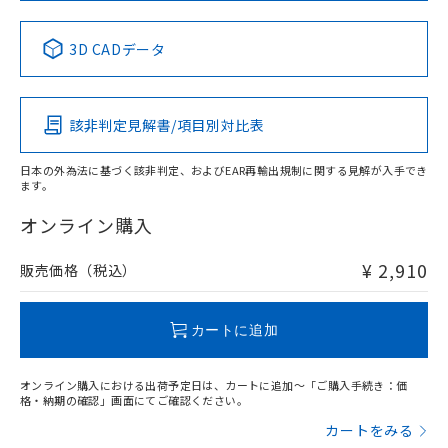
中国 RoHS表
※1 ※2
3D CADデータ
Pb
Hg
Cd
Cr(VI)
該非判定見解書/項目別対比表
X
O
O
O
日本の外為法に基づく該非判定、およびEAR再輸出規制に関する見解が入手でき
ます。
"対応済み"や非含有の記載がされた商品であっても、流通
在庫等で未対応品が混在する可能性があります。
オンライン購入
非含有品が必要な際は、弊社営業部門もしくは販売店へお
問い合わせください。
¥ 2,910
販売価格（税込）
この製品のRoHS/REACH対応状況ページへ
カートに追加
オンライン購入における出荷予定日は、カートに追加～「ご購入手続き：価
格・納期の確認」画面にてご確認ください。
カートをみる