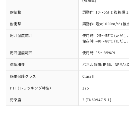
(初期値)
了承ください。
(PBDE) 1000ppm以下、フタル酸ビス(2-エチルヘキシ
○
一定数以上の在庫あり
ニル類) : 1000ppm、 PBDEs(ポリ臭化ジフェニルエーテ
当社は規制貨物を破棄する場合は、完
ル) (DEHP)(別名：DOP) 1000ppm以下、フタル酸ブチ
正式な納期状況および標準価格はお客
ル類) : 1000ppm、
ルベンジル（BBP） 1000ppm以下、フタル酸ジブチル
全に破砕するなど、違法に輸出されな
耐振動
DBP(フタル酸ジブチル) : 1000ppm、 DIBP(フタル酸ジ
誤動作: 10～55Hz 複振幅 1.
様のお取引先、またはお客様担当のオ
（DBP） 1000ppm以下、フタル酸ジイソブチル
イソブチル) : 1000ppm、 BBP(フタル酸ブチルベンジ
△
一定数には満たないが在庫あり
いよう必要な手段を講じます。
ムロン制御機器販売店・当社販売員に
(DIBP) 1000ppm以下
ル) : 1000ppm、
2
耐衝撃
誤動作: 最大1000m/s
(接点開
当社は貴社製品を、核兵器、ミサイ
但し、RoHS指令で産業用監視および制御機器に対する
DEHP(フタル酸ビス(2-エチルヘキシル)) : 1000ppm
ご相談ください。
適用除外項目は除く。
ル、化学兵器、生物兵器またはその他
－
在庫なし(最新の在庫状況につ
オムロン制御機器販売店や当社販売拠
フタル酸エステル類の４物質については閾値を超える意
周囲温度範囲
使用時: -25～55℃ (ただし
武器並びにこれらの製造装置等に一切
いては、お客様のお取引先、ま
図的な使用がないことを確認しています。
点は「
販売ネットワーク
」をご確認
保存時: -40～80℃ (ただし
※2 環境保護使用期限
使用いたしません。
たはお客様担当のオムロン制御
ください。
当社は、貴社製品を第三者に販売する
機器販売店・当社販売員にご確
在庫状況および標準価格結果を当社の
周囲湿度範囲
使用時: 35～85%RH
※2 対応予定月
「ｅ」：有害物質（10物質）のすべてが基
場合は、上記1、2および3の内容を当
認ください)
事前の承諾なく第三者に漏洩または開
準値以下であることを示します。
該第三者に通知します。また当社は、
示しないようお願いします。
保護構造
パネル前面: IP66、NEMA4X, N
部品在庫の切り替え状況などにより、予定
「10」：通常の使用状況下において有害物
販売先および販売に係わる関係者が違
マイパーツ機能（部品リスト作成サー
空
受注生産機種、また在庫状況の
月が前後することがあります。
質が外部に漏えいし、環境に深刻な影響を
法に輸出するおそれがある場合は、取
感電保護クラス
Class II
ビス）をご利用いただくには、I-Web
白
情報を公開していない機種
及ぼさない年数を意味します。
り引きをいたしません。
メンバーズにご登録されている必要が
「－」：未確認です。当社販売部門へお問
PTI（トラッキング特性）
175
あります。
い合わせください。
お客様が当ウェブサイト上で当社にご
※3 非含有証明書ダウンロード
汚染度
3 (EN60947-5-1)
登録された部品リストについて、当社
および当社の共同利用者が、当社の製
下記の非含有証明書をダウンロードするこ
品・サービスに関するお客様との取
とができます。
合意する
キャンセル
引・商談に必要な範囲で利用すること
をご了承ください。
EU RoHS指令（10物質）の非含有証明書
※当社の共同利用者とは、
"個人情報