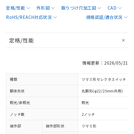
定格/性能
外形図
取りつけ穴加工図
CAD
RoHS/REACH対応状況
規格認証/適合状況
定格/性能
情報更新：2026/05/21
種類
ツマミ形セレクタスイッチ
胴体形状
丸胴形(φ22/25mm共用)
照光/非照光
照光
ノッチ数
2ノッチ
操作部
操作部形状
ツマミ形