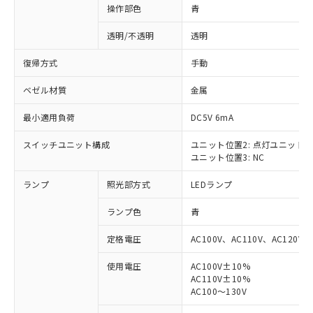
操作部色
青
透明/不透明
透明
復帰方式
手動
ベゼル材質
金属
最小適用負荷
DC5V 6mA
スイッチユニット構成
ユニット位置2: 点灯ユニット
ユニット位置3: NC
ランプ
照光部方式
LEDランプ
ランプ色
青
定格電圧
AC100V、AC110V、AC120V
使用電圧
AC100V±10%
AC110V±10%
※1 対応状況
AC100～130V