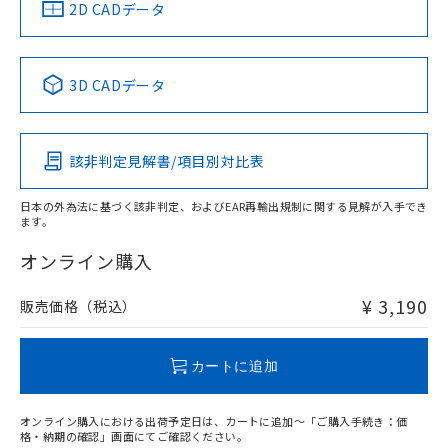
中国 RoHS
注意事項・凡例
2D CADデータ
中国 RoHS表
※1 ※2
3D CADデータ
Pb
Hg
Cd
Cr(VI)
該非判定見解書/項目別対比表
O
O
O
O
日本の外為法に基づく該非判定、およびEAR再輸出規制に関する見解が入手でき
ます。
"対応済み"や非含有の記載がされた商品であっても、流通
在庫等で未対応品が混在する可能性があります。
オンライン購入
非含有品が必要な際は、弊社営業部門もしくは販売店へお
問い合わせください。
¥ 3,190
販売価格（税込）
この製品のRoHS/REACH対応状況ページへ
カートに追加
オンライン購入における出荷予定日は、カートに追加～「ご購入手続き：価
格・納期の確認」画面にてご確認ください。