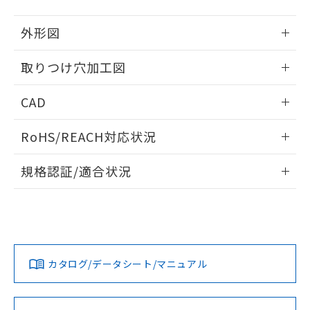
51物質の非含有証明書（当社基準）
の共同利用に関して"
の「1.共同利
※本証明書は発行日時点で非含有を証明す
用者の範囲」に記載されている法人を
外形図
るもので、過去に遡って非含有を証明する
指します。
ものではありません。
情報更新：2026/05/21
取りつけ穴加工図
また、RoHS指令のフタル酸エステル類４
物質の対応では、対応完了までの期間は出
情報更新：2026/05/21
荷製品に未対応品が混在することから備考
CAD
欄に対応日を記載しておりました。
既に当社にて対応品への在庫切替を完了
ログイン/会員登録いただくと、CADデータをダウンロー
RoHS/REACH対応状況
していることから、特段のことがない限
ドすることができます。
り、2022年1月12日より割愛しておりま
情報更新：2026/7/29
す。
規格認証/適合状況
ログイン/会員登録
EU RoHS
注意事項・凡例
A22NW-2MM-TAA-P002-ADについての規格認証/適合状況に
ついては、「カスタマーサポートセンタ お客様相談室」また
は貴社担当オムロン営業員または販売店にお問い合わせくだ
対応状況
対応予定月
※1
※2
さい。
ダウンロードデータをご利用いただく前に、以下を必ずお読
みください。
カタログ/データシート/マニュアル
対応済み
ソフトウェアの使用条件
お問い合わせ