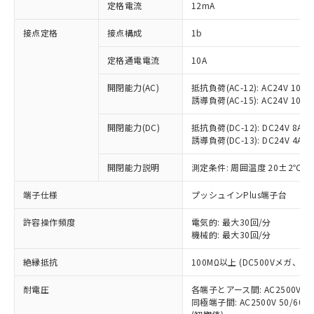
対応済み：EU RoHS指令（10物質）の
定格電流
12mA
非含有に対応した製品が提供可能な商品で
す。
接点定格
接点構成
1b
対応予定：EU RoHS指令（10物質）の非含
ご利用条件
有に対応した製品に切り替える予定のある
定格通電電流
10A
商品です。
開閉能力(AC)
抵抗負荷(AC-12): AC24V 10A/A
対応予定なし：EU RoHS指令（10物質）の
以下の条件をお読みいただき、同意のうえ
誘導負荷(AC-15): AC24V 10A/AC
非含有に非対応の商品で、対応品を出す予
ご利用ください。
定はありません。
開閉能力(DC)
抵抗負荷(DC-12): DC24V 8A/DC
調査・確認中：EU RoHS指令（10物質）の
本サービスは、当社制御機器事業取扱
誘導負荷(DC-13): DC24V 4A/DC
※1 中国RoHS○×表
非含有の対応状況を調査中または確認中の
商品の当社在庫状況および標準価格
商品です。
開閉能力説明
測定条件: 周囲温度 20±2℃、
(税抜)を提供させていただくもので
「○」：最大均質材料含有率が中国RoHSの
非該当品：ライセンス料など無形物で、有
す。
基準値以下であることを示します。
害物質有無と関係のない商品です。
端子仕様
プッシュインPlus端子台
当社制御機器事業取扱商品の中には、
「×」：最大均質材料含有率が中国RoHSの
仕入先様の事情により、非含有部品として
本サービスの対象外となる商品もある
基準値を超えていることを示します。
いたものが、含有品と判明した場合などや
許容操作頻度
電気的: 最大30回/分
当社は、これら貴社製品のうち、外国
ことをご了承ください。
「－」：未確認です。当社販売部門へお問
機械的: 最大30回/分
むを得ず変更することがあります。
為替および外国貿易法に定める商品
在庫状況および標準価格照会結果は、
い合わせください。
（以下｢規制貨物等」という）を輸出
記載している更新日時点での社内デー
絶縁抵抗
100MΩ以上 (DC500Vメガ、
*EU RoHS指令（10物質）：
または国外への提供する場合は、日本
記
タに基づき作成されるものであり、閲
説明
鉛(Pb) 1000ppm以下、 水銀(Hg) 1000ppm以下、 カド
*中国RoHS10物質の基準値 (GB/T26572)：
国政府の輸出許可(または役務取引許
号
覧された時点での実際の在庫および標
ミウム(Cd) 100ppm以下、
耐電圧
Pb(鉛) :1000ppm、 Hg(水銀) : 1000ppm、 Cd(カドミウ
各端子とアース間: AC2500V 50/
可)を取得するなどの必要な手続きを
六価クロム(Cr(Ⅵ)) 1000ppm以下、ポリ臭化ビフェニル
ム) : 100ppm、
準価格とは異なる場合があることをご
同極端子間: AC2500V 50/60
類(PBB) 1000ppm以下、ポリ臭化ジフェニルエーテル類
Cr(Ⅵ)(六価クロム) : 1000ppm、 PBBs(ポリ臭化ビフェ
とります。