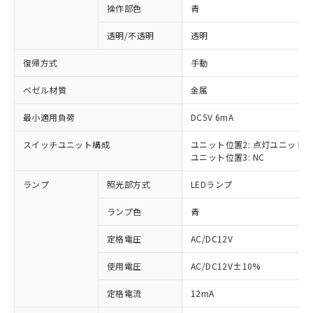
操作部色
青
透明/不透明
透明
復帰方式
手動
ベゼル材質
金属
最小適用負荷
DC5V 6mA
スイッチユニット構成
ユニット位置2: 点灯ユニット
ユニット位置3: NC
ランプ
照光部方式
LEDランプ
ランプ色
青
定格電圧
AC/DC12V
使用電圧
AC/DC12V±10%
※1 対応状況
定格電流
12mA
対応済み：EU RoHS指令（10物質）の