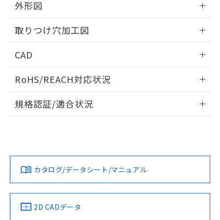
の共同利用に関して"
の「1.共同利
外形図
※本証明書は発行日時点で非含有を証明す
用者の範囲」に記載されている法人を
るもので、過去に遡って非含有を証明する
指します。
情報更新：2026/05/21
ものではありません。
取りつけ穴加工図
また、RoHS指令のフタル酸エステル類４
物質の対応では、対応完了までの期間は出
情報更新：2026/05/21
CAD
荷製品に未対応品が混在することから備考
欄に対応日を記載しておりました。
ログイン/会員登録いただくと、CADデータをダウンロー
RoHS/REACH対応状況
既に当社にて対応品への在庫切替を完了
ドすることができます。
していることから、特段のことがない限
情報更新：2026/7/29
り、2022年1月12日より割愛しておりま
規格認証/適合状況
す。
ログイン/会員登録
EU RoHS
注意事項・凡例
A22NW-2MM-TAA-P002-ABについての規格認証/適合状況に
ついては、「カスタマーサポートセンタ お客様相談室」また
は貴社担当オムロン営業員または販売店にお問い合わせくだ
対応状況
対応予定月
※1
※2
さい。
ダウンロードデータをご利用いただく前に、以下を必ずお読
みください。
カタログ/データシート/マニュアル
対応済み
ソフトウェアの使用条件
お問い合わせ
中国 RoHS
注意事項・凡例
2D CADデータ