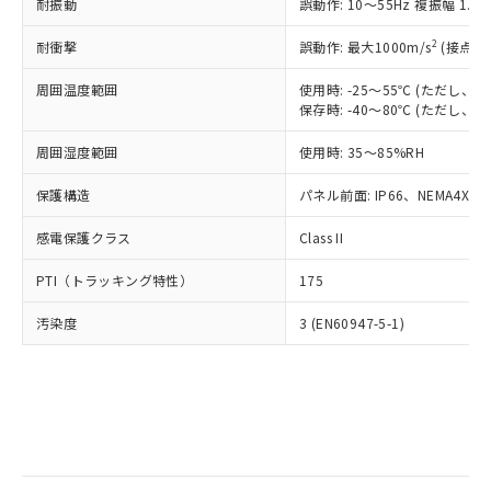
当社は規制貨物を破棄する場合は、完
耐振動
ル) (DEHP)(別名：DOP) 1000ppm以下、フタル酸ブチ
誤動作: 10～55Hz 複振幅 1.
正式な納期状況および標準価格はお客
ル類) : 1000ppm、
ルベンジル（BBP） 1000ppm以下、フタル酸ジブチル
全に破砕するなど、違法に輸出されな
DBP(フタル酸ジブチル) : 1000ppm、 DIBP(フタル酸ジ
様のお取引先、またはお客様担当のオ
（DBP） 1000ppm以下、フタル酸ジイソブチル
イソブチル) : 1000ppm、 BBP(フタル酸ブチルベンジ
△
一定数には満たないが在庫あり
いよう必要な手段を講じます。
2
耐衝撃
誤動作: 最大1000m/s
(接点開
ムロン制御機器販売店・当社販売員に
(DIBP) 1000ppm以下
ル) : 1000ppm、
当社は貴社製品を、核兵器、ミサイ
但し、RoHS指令で産業用監視および制御機器に対する
DEHP(フタル酸ビス(2-エチルヘキシル)) : 1000ppm
ご相談ください。
適用除外項目は除く。
周囲温度範囲
使用時: -25～55℃ (ただし
ル、化学兵器、生物兵器またはその他
－
在庫なし(最新の在庫状況につ
オムロン制御機器販売店や当社販売拠
フタル酸エステル類の４物質については閾値を超える意
保存時: -40～80℃ (ただし
武器並びにこれらの製造装置等に一切
いては、お客様のお取引先、ま
図的な使用がないことを確認しています。
点は「
販売ネットワーク
」をご確認
※2 環境保護使用期限
使用いたしません。
たはお客様担当のオムロン制御
ください。
周囲湿度範囲
使用時: 35～85%RH
当社は、貴社製品を第三者に販売する
機器販売店・当社販売員にご確
在庫状況および標準価格結果を当社の
※2 対応予定月
「ｅ」：有害物質（10物質）のすべてが基
場合は、上記1、2および3の内容を当
認ください)
事前の承諾なく第三者に漏洩または開
保護構造
パネル前面: IP66、NEMA4X, N
準値以下であることを示します。
該第三者に通知します。また当社は、
示しないようお願いします。
部品在庫の切り替え状況などにより、予定
「10」：通常の使用状況下において有害物
販売先および販売に係わる関係者が違
マイパーツ機能（部品リスト作成サー
感電保護クラス
Class II
空
受注生産機種、また在庫状況の
月が前後することがあります。
質が外部に漏えいし、環境に深刻な影響を
法に輸出するおそれがある場合は、取
ビス）をご利用いただくには、I-Web
白
情報を公開していない機種
及ぼさない年数を意味します。
り引きをいたしません。
PTI（トラッキング特性）
175
メンバーズにご登録されている必要が
「－」：未確認です。当社販売部門へお問
あります。
い合わせください。
汚染度
3 (EN60947-5-1)
お客様が当ウェブサイト上で当社にご
※3 非含有証明書ダウンロード
登録された部品リストについて、当社
および当社の共同利用者が、当社の製
下記の非含有証明書をダウンロードするこ
品・サービスに関するお客様との取
とができます。
合意する
キャンセル
引・商談に必要な範囲で利用すること
をご了承ください。
EU RoHS指令（10物質）の非含有証明書
※当社の共同利用者とは、
"個人情報
51物質の非含有証明書（当社基準）