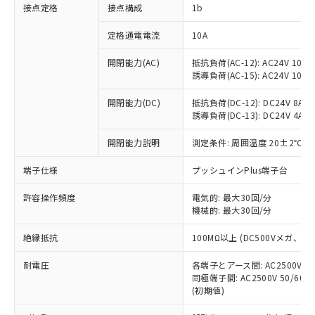
非含有に対応した製品が提供可能な商品で
接点定格
接点構成
1b
す。
対応予定：EU RoHS指令（10物質）の非含
定格通電電流
10A
ご利用条件
有に対応した製品に切り替える予定のある
商品です。
開閉能力(AC)
抵抗負荷(AC-12): AC24V 10A/A
誘導負荷(AC-15): AC24V 10A/AC
対応予定なし：EU RoHS指令（10物質）の
以下の条件をお読みいただき、同意のうえ
非含有に非対応の商品で、対応品を出す予
ご利用ください。
開閉能力(DC)
抵抗負荷(DC-12): DC24V 8A/DC
定はありません。
誘導負荷(DC-13): DC24V 4A/DC
調査・確認中：EU RoHS指令（10物質）の
本サービスは、当社制御機器事業取扱
※1 中国RoHS○×表
非含有の対応状況を調査中または確認中の
商品の当社在庫状況および標準価格
開閉能力説明
測定条件: 周囲温度 20±2℃、
商品です。
(税抜)を提供させていただくもので
「○」：最大均質材料含有率が中国RoHSの
非該当品：ライセンス料など無形物で、有
端子仕様
プッシュインPlus端子台
す。
基準値以下であることを示します。
害物質有無と関係のない商品です。
当社制御機器事業取扱商品の中には、
「×」：最大均質材料含有率が中国RoHSの
仕入先様の事情により、非含有部品として
許容操作頻度
電気的: 最大30回/分
本サービスの対象外となる商品もある
基準値を超えていることを示します。
いたものが、含有品と判明した場合などや
機械的: 最大30回/分
当社は、これら貴社製品のうち、外国
ことをご了承ください。
「－」：未確認です。当社販売部門へお問
むを得ず変更することがあります。
為替および外国貿易法に定める商品
在庫状況および標準価格照会結果は、
い合わせください。
絶縁抵抗
100MΩ以上 (DC500Vメガ、
（以下｢規制貨物等」という）を輸出
記載している更新日時点での社内デー
*EU RoHS指令（10物質）：
または国外への提供する場合は、日本
記
タに基づき作成されるものであり、閲
説明
耐電圧
鉛(Pb) 1000ppm以下、 水銀(Hg) 1000ppm以下、 カド
各端子とアース間: AC2500V 50/
*中国RoHS10物質の基準値 (GB/T26572)：
国政府の輸出許可(または役務取引許
号
覧された時点での実際の在庫および標
ミウム(Cd) 100ppm以下、
Pb(鉛) :1000ppm、 Hg(水銀) : 1000ppm、 Cd(カドミウ
同極端子間: AC2500V 50/60
可)を取得するなどの必要な手続きを
六価クロム(Cr(Ⅵ)) 1000ppm以下、ポリ臭化ビフェニル
ム) : 100ppm、
準価格とは異なる場合があることをご
(初期値)
類(PBB) 1000ppm以下、ポリ臭化ジフェニルエーテル類
Cr(Ⅵ)(六価クロム) : 1000ppm、 PBBs(ポリ臭化ビフェ
とります。
了承ください。
(PBDE) 1000ppm以下、フタル酸ビス(2-エチルヘキシ
○
一定数以上の在庫あり
ニル類) : 1000ppm、 PBDEs(ポリ臭化ジフェニルエーテ