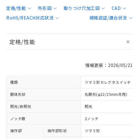
定格/性能
外形図
取りつけ穴加工図
CAD
RoHS/REACH対応状況
規格認証/適合状況
定格/性能
情報更新：2026/05/21
種類
ツマミ形セレクタスイッチ
胴体形状
丸胴形(φ22/25mm共用)
照光/非照光
照光
ノッチ数
2ノッチ
操作部
操作部形状
ツマミ形