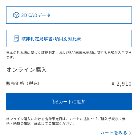
中国 RoHS表
※1 ※2
3D CADデータ
Pb
Hg
Cd
Cr(VI)
該非判定見解書/項目別対比表
X
O
O
O
日本の外為法に基づく該非判定、およびEAR再輸出規制に関する見解が入手でき
ます。
"対応済み"や非含有の記載がされた商品であっても、流通
在庫等で未対応品が混在する可能性があります。
オンライン購入
非含有品が必要な際は、弊社営業部門もしくは販売店へお
問い合わせください。
¥ 2,910
販売価格（税込）
この製品のRoHS/REACH対応状況ページへ
カートに追加
オンライン購入における出荷予定日は、カートに追加～「ご購入手続き：価
格・納期の確認」画面にてご確認ください。
カートをみる