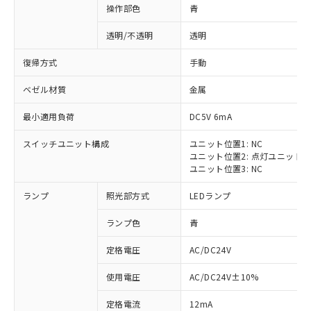
操作部色
青
透明/不透明
透明
復帰方式
手動
ベゼル材質
金属
最小適用負荷
DC5V 6mA
スイッチユニット構成
ユニット位置1: NC
ユニット位置2: 点灯ユニット
ユニット位置3: NC
ランプ
照光部方式
LEDランプ
ランプ色
青
定格電圧
AC/DC24V
※1 対応状況
使用電圧
AC/DC24V±10%
定格電流
12mA
対応済み：EU RoHS指令（10物質）の