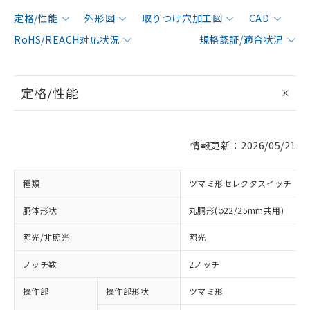
定格/性能
外形図
取りつけ穴加工図
CAD
RoHS/REACH対応状況
規格認証/適合状況
定格/性能
情報更新：2026/05/21
種類
ツマミ形セレクタスイッチ
胴体形状
丸胴形(φ22/25mm共用)
照光/非照光
照光
ノッチ数
2ノッチ
操作部
操作部形状
ツマミ形