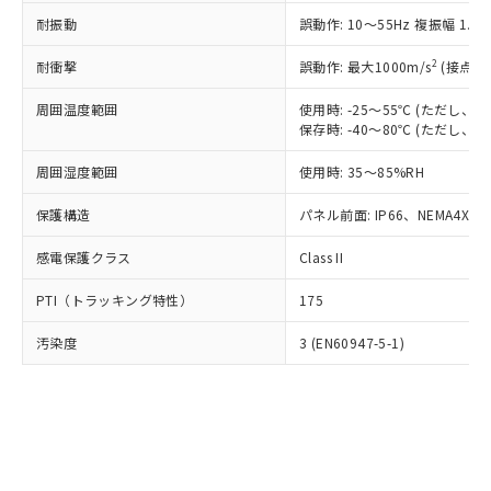
○
一定数以上の在庫あり
ニル類) : 1000ppm、 PBDEs(ポリ臭化ジフェニルエーテ
当社は規制貨物を破棄する場合は、完
ル) (DEHP)(別名：DOP) 1000ppm以下、フタル酸ブチ
正式な納期状況および標準価格はお客
ル類) : 1000ppm、
耐振動
誤動作: 10～55Hz 複振幅 1.
ルベンジル（BBP） 1000ppm以下、フタル酸ジブチル
全に破砕するなど、違法に輸出されな
DBP(フタル酸ジブチル) : 1000ppm、 DIBP(フタル酸ジ
様のお取引先、またはお客様担当のオ
（DBP） 1000ppm以下、フタル酸ジイソブチル
イソブチル) : 1000ppm、 BBP(フタル酸ブチルベンジ
△
一定数には満たないが在庫あり
いよう必要な手段を講じます。
ムロン制御機器販売店・当社販売員に
(DIBP) 1000ppm以下
2
耐衝撃
ル) : 1000ppm、
誤動作: 最大1000m/s
(接点開
当社は貴社製品を、核兵器、ミサイ
但し、RoHS指令で産業用監視および制御機器に対する
DEHP(フタル酸ビス(2-エチルヘキシル)) : 1000ppm
ご相談ください。
適用除外項目は除く。
ル、化学兵器、生物兵器またはその他
－
在庫なし(最新の在庫状況につ
オムロン制御機器販売店や当社販売拠
周囲温度範囲
使用時: -25～55℃ (ただし
フタル酸エステル類の４物質については閾値を超える意
武器並びにこれらの製造装置等に一切
いては、お客様のお取引先、ま
図的な使用がないことを確認しています。
保存時: -40～80℃ (ただし
点は「
販売ネットワーク
」をご確認
※2 環境保護使用期限
使用いたしません。
たはお客様担当のオムロン制御
ください。
当社は、貴社製品を第三者に販売する
周囲湿度範囲
使用時: 35～85%RH
機器販売店・当社販売員にご確
在庫状況および標準価格結果を当社の
※2 対応予定月
「ｅ」：有害物質（10物質）のすべてが基
場合は、上記1、2および3の内容を当
認ください)
事前の承諾なく第三者に漏洩または開
準値以下であることを示します。
保護構造
パネル前面: IP66、NEMA4X, N
該第三者に通知します。また当社は、
示しないようお願いします。
部品在庫の切り替え状況などにより、予定
「10」：通常の使用状況下において有害物
販売先および販売に係わる関係者が違
マイパーツ機能（部品リスト作成サー
空
受注生産機種、また在庫状況の
感電保護クラス
Class II
月が前後することがあります。
質が外部に漏えいし、環境に深刻な影響を
法に輸出するおそれがある場合は、取
ビス）をご利用いただくには、I-Web
白
情報を公開していない機種
及ぼさない年数を意味します。
り引きをいたしません。
メンバーズにご登録されている必要が
PTI（トラッキング特性）
175
「－」：未確認です。当社販売部門へお問
あります。
い合わせください。
お客様が当ウェブサイト上で当社にご
汚染度
3 (EN60947-5-1)
※3 非含有証明書ダウンロード
登録された部品リストについて、当社
および当社の共同利用者が、当社の製
下記の非含有証明書をダウンロードするこ
品・サービスに関するお客様との取
とができます。
合意する
キャンセル
引・商談に必要な範囲で利用すること
をご了承ください。
EU RoHS指令（10物質）の非含有証明書
※当社の共同利用者とは、
"個人情報