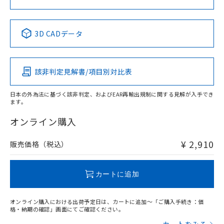
No
No
No
No
中国 RoHS表
※1 ※2
3D CADデータ
この製品の規格認証/適合状況ページへ
Pb
Hg
Cd
Cr(VI)
その他の認証はこちらのページからご検索ください
該非判定見解書/項目別対比表
X
O
O
O
日本の外為法に基づく該非判定、およびEAR再輸出規制に関する見解が入手でき
ます。
"対応済み"や非含有の記載がされた商品であっても、流通
在庫等で未対応品が混在する可能性があります。
オンライン購入
非含有品が必要な際は、弊社営業部門もしくは販売店へお
問い合わせください。
¥ 2,910
販売価格（税込）
この製品のRoHS/REACH対応状況ページへ
カートに追加
オンライン購入における出荷予定日は、カートに追加～「ご購入手続き：価
格・納期の確認」画面にてご確認ください。