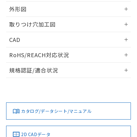
51物質の非含有証明書（当社基準）
の共同利用に関して"
の「1.共同利
※本証明書は発行日時点で非含有を証明す
外形図
用者の範囲」に記載されている法人を
るもので、過去に遡って非含有を証明する
指します。
ものではありません。
情報更新：2026/05/21
取りつけ穴加工図
また、RoHS指令のフタル酸エステル類４
物質の対応では、対応完了までの期間は出
情報更新：2026/05/21
CAD
荷製品に未対応品が混在することから備考
欄に対応日を記載しておりました。
ログイン/会員登録いただくと、CADデータをダウンロー
既に当社にて対応品への在庫切替を完了
RoHS/REACH対応状況
ドすることができます。
していることから、特段のことがない限
り、2022年1月12日より割愛しておりま
情報更新：2026/7/29
規格認証/適合状況
す。
ログイン/会員登録
EU RoHS
注意事項・凡例
UL認証
CSA認証
CEマーキング
Yes
Yes
Yes
対応状況
対応予定月
※1
※2
ダウンロードデータをご利用いただく前に、以下を必ずお読
みください。
カタログ/データシート/マニュアル
対応済み
ソフトウェアの使用条件
LR型式承認
DNV型式承認
BV型式承認
KR型式承
（イギリス
（ノルウェー
（フランス
（韓国
船舶規格）
船舶規格）
船舶規格）
船舶規格
中国 RoHS
注意事項・凡例
2D CADデータ