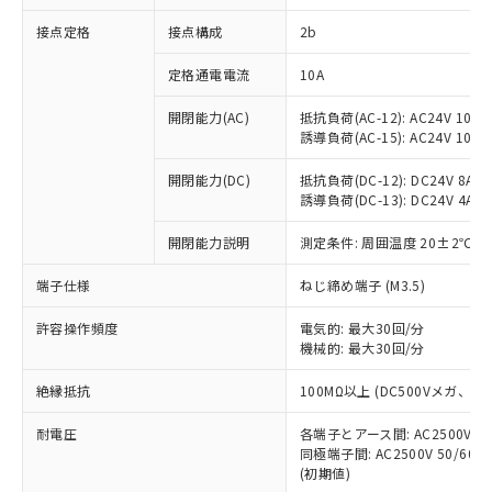
非含有に対応した製品が提供可能な商品で
接点定格
接点構成
2b
す。
対応予定：EU RoHS指令（10物質）の非含
ご利用条件
定格通電電流
10A
有に対応した製品に切り替える予定のある
商品です。
開閉能力(AC)
抵抗負荷(AC-12): AC24V 10A/A
対応予定なし：EU RoHS指令（10物質）の
誘導負荷(AC-15): AC24V 10A/AC
以下の条件をお読みいただき、同意のうえ
非含有に非対応の商品で、対応品を出す予
ご利用ください。
定はありません。
開閉能力(DC)
抵抗負荷(DC-12): DC24V 8A/DC
調査・確認中：EU RoHS指令（10物質）の
誘導負荷(DC-13): DC24V 4A/DC
本サービスは、当社制御機器事業取扱
※1 中国RoHS○×表
非含有の対応状況を調査中または確認中の
商品の当社在庫状況および標準価格
開閉能力説明
測定条件: 周囲温度 20±2℃、
商品です。
(税抜)を提供させていただくもので
「○」：最大均質材料含有率が中国RoHSの
非該当品：ライセンス料など無形物で、有
す。
端子仕様
ねじ締め端子 (M3.5)
基準値以下であることを示します。
害物質有無と関係のない商品です。
当社制御機器事業取扱商品の中には、
「×」：最大均質材料含有率が中国RoHSの
仕入先様の事情により、非含有部品として
本サービスの対象外となる商品もある
許容操作頻度
電気的: 最大30回/分
基準値を超えていることを示します。
いたものが、含有品と判明した場合などや
当社は、これら貴社製品のうち、外国
ことをご了承ください。
機械的: 最大30回/分
「－」：未確認です。当社販売部門へお問
むを得ず変更することがあります。
為替および外国貿易法に定める商品
在庫状況および標準価格照会結果は、
い合わせください。
（以下｢規制貨物等」という）を輸出
絶縁抵抗
100MΩ以上 (DC500Vメガ、
記載している更新日時点での社内デー
*EU RoHS指令（10物質）：
または国外への提供する場合は、日本
記
タに基づき作成されるものであり、閲
説明
鉛(Pb) 1000ppm以下、 水銀(Hg) 1000ppm以下、 カド
*中国RoHS10物質の基準値 (GB/T26572)：
国政府の輸出許可(または役務取引許
耐電圧
各端子とアース間: AC2500V 50/
号
覧された時点での実際の在庫および標
ミウム(Cd) 100ppm以下、
Pb(鉛) :1000ppm、 Hg(水銀) : 1000ppm、 Cd(カドミウ
同極端子間: AC2500V 50/60
可)を取得するなどの必要な手続きを
六価クロム(Cr(Ⅵ)) 1000ppm以下、ポリ臭化ビフェニル
ム) : 100ppm、
準価格とは異なる場合があることをご
類(PBB) 1000ppm以下、ポリ臭化ジフェニルエーテル類
(初期値)
Cr(Ⅵ)(六価クロム) : 1000ppm、 PBBs(ポリ臭化ビフェ
とります。
了承ください。
(PBDE) 1000ppm以下、フタル酸ビス(2-エチルヘキシ