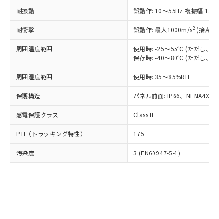
○
一定数以上の在庫あり
ニル類) : 1000ppm、 PBDEs(ポリ臭化ジフェニルエーテ
当社は規制貨物を破棄する場合は、完
ル) (DEHP)(別名：DOP) 1000ppm以下、フタル酸ブチ
正式な納期状況および標準価格はお客
ル類) : 1000ppm、
耐振動
誤動作: 10～55Hz 複振幅 1.
ルベンジル（BBP） 1000ppm以下、フタル酸ジブチル
全に破砕するなど、違法に輸出されな
DBP(フタル酸ジブチル) : 1000ppm、 DIBP(フタル酸ジ
様のお取引先、またはお客様担当のオ
（DBP） 1000ppm以下、フタル酸ジイソブチル
イソブチル) : 1000ppm、 BBP(フタル酸ブチルベンジ
△
一定数には満たないが在庫あり
いよう必要な手段を講じます。
ムロン制御機器販売店・当社販売員に
(DIBP) 1000ppm以下
2
耐衝撃
ル) : 1000ppm、
誤動作: 最大1000m/s
(接点開
当社は貴社製品を、核兵器、ミサイ
但し、RoHS指令で産業用監視および制御機器に対する
DEHP(フタル酸ビス(2-エチルヘキシル)) : 1000ppm
ご相談ください。
適用除外項目は除く。
ル、化学兵器、生物兵器またはその他
－
在庫なし(最新の在庫状況につ
オムロン制御機器販売店や当社販売拠
周囲温度範囲
使用時: -25～55℃ (ただし
フタル酸エステル類の４物質については閾値を超える意
武器並びにこれらの製造装置等に一切
いては、お客様のお取引先、ま
図的な使用がないことを確認しています。
保存時: -40～80℃ (ただし
点は「
販売ネットワーク
」をご確認
※2 環境保護使用期限
使用いたしません。
たはお客様担当のオムロン制御
ください。
当社は、貴社製品を第三者に販売する
周囲湿度範囲
使用時: 35～85%RH
機器販売店・当社販売員にご確
在庫状況および標準価格結果を当社の
※2 対応予定月
「ｅ」：有害物質（10物質）のすべてが基
場合は、上記1、2および3の内容を当
認ください)
事前の承諾なく第三者に漏洩または開
準値以下であることを示します。
保護構造
パネル前面: IP66、NEMA4X, N
該第三者に通知します。また当社は、
示しないようお願いします。
部品在庫の切り替え状況などにより、予定
「10」：通常の使用状況下において有害物
販売先および販売に係わる関係者が違
マイパーツ機能（部品リスト作成サー
空
受注生産機種、また在庫状況の
感電保護クラス
Class II
月が前後することがあります。
質が外部に漏えいし、環境に深刻な影響を
法に輸出するおそれがある場合は、取
ビス）をご利用いただくには、I-Web
白
情報を公開していない機種
及ぼさない年数を意味します。
り引きをいたしません。
メンバーズにご登録されている必要が
PTI（トラッキング特性）
175
「－」：未確認です。当社販売部門へお問
あります。
い合わせください。
お客様が当ウェブサイト上で当社にご
汚染度
3 (EN60947-5-1)
※3 非含有証明書ダウンロード
登録された部品リストについて、当社
および当社の共同利用者が、当社の製
下記の非含有証明書をダウンロードするこ
品・サービスに関するお客様との取
とができます。
合意する
キャンセル
引・商談に必要な範囲で利用すること
をご了承ください。
EU RoHS指令（10物質）の非含有証明書
※当社の共同利用者とは、
"個人情報