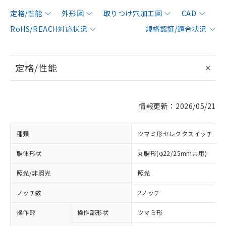
定格/性能
外形図
取りつけ穴加工図
CAD
RoHS/REACH対応状況
規格認証/適合状況
定格/性能
情報更新：2026/05/21
種類
ツマミ形セレクタスイッチ
胴体形状
丸胴形(φ22/25mm共用)
照光/非照光
照光
ノッチ数
2ノッチ
操作部
操作部形状
ツマミ形