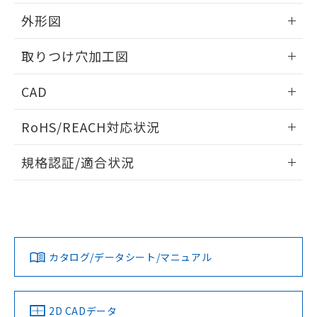
51物質の非含有証明書（当社基準）
の共同利用に関して"
の「1.共同利
※本証明書は発行日時点で非含有を証明す
外形図
用者の範囲」に記載されている法人を
るもので、過去に遡って非含有を証明する
指します。
ものではありません。
情報更新：2026/05/21
取りつけ穴加工図
また、RoHS指令のフタル酸エステル類４
物質の対応では、対応完了までの期間は出
情報更新：2026/05/21
CAD
荷製品に未対応品が混在することから備考
欄に対応日を記載しておりました。
ログイン/会員登録いただくと、CADデータをダウンロー
既に当社にて対応品への在庫切替を完了
RoHS/REACH対応状況
ドすることができます。
していることから、特段のことがない限
り、2022年1月12日より割愛しておりま
情報更新：2026/7/29
規格認証/適合状況
す。
ログイン/会員登録
EU RoHS
注意事項・凡例
UL認証
CSA認証
CEマーキング
Yes
Yes
Yes
対応状況
対応予定月
※1
※2
ダウンロードデータをご利用いただく前に、以下を必ずお読
みください。
カタログ/データシート/マニュアル
対応済み
ソフトウェアの使用条件
LR型式承認
DNV型式承認
BV型式承認
KR型式承
（イギリス
（ノルウェー
（フランス
（韓国
船舶規格）
船舶規格）
船舶規格）
船舶規格
中国 RoHS
注意事項・凡例
2D CADデータ