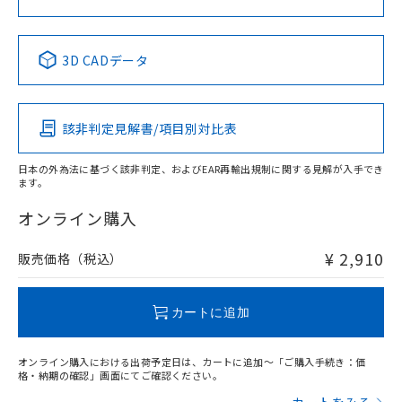
No
No
No
No
中国 RoHS表
※1 ※2
3D CADデータ
この製品の規格認証/適合状況ページへ
Pb
Hg
Cd
Cr(VI)
その他の認証はこちらのページからご検索ください
該非判定見解書/項目別対比表
X
O
O
O
日本の外為法に基づく該非判定、およびEAR再輸出規制に関する見解が入手でき
ます。
"対応済み"や非含有の記載がされた商品であっても、流通
在庫等で未対応品が混在する可能性があります。
オンライン購入
非含有品が必要な際は、弊社営業部門もしくは販売店へお
問い合わせください。
¥ 2,910
販売価格（税込）
この製品のRoHS/REACH対応状況ページへ
カートに追加
オンライン購入における出荷予定日は、カートに追加～「ご購入手続き：価
格・納期の確認」画面にてご確認ください。