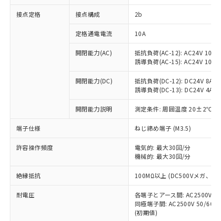
非含有に対応した製品が提供可能な商品で
接点定格
接点構成
2b
す。
対応予定：EU RoHS指令（10物質）の非含
ご利用条件
定格通電電流
10A
有に対応した製品に切り替える予定のある
商品です。
開閉能力(AC)
抵抗負荷(AC-12): AC24V 10A/A
対応予定なし：EU RoHS指令（10物質）の
誘導負荷(AC-15): AC24V 10A/AC
以下の条件をお読みいただき、同意のうえ
非含有に非対応の商品で、対応品を出す予
ご利用ください。
定はありません。
開閉能力(DC)
抵抗負荷(DC-12): DC24V 8A/DC
調査・確認中：EU RoHS指令（10物質）の
誘導負荷(DC-13): DC24V 4A/DC
本サービスは、当社制御機器事業取扱
※1 中国RoHS○×表
非含有の対応状況を調査中または確認中の
商品の当社在庫状況および標準価格
開閉能力説明
測定条件: 周囲温度 20±2℃、
商品です。
(税抜)を提供させていただくもので
「○」：最大均質材料含有率が中国RoHSの
非該当品：ライセンス料など無形物で、有
す。
端子仕様
ねじ締め端子 (M3.5)
基準値以下であることを示します。
害物質有無と関係のない商品です。
当社制御機器事業取扱商品の中には、
「×」：最大均質材料含有率が中国RoHSの
仕入先様の事情により、非含有部品として
本サービスの対象外となる商品もある
許容操作頻度
電気的: 最大30回/分
基準値を超えていることを示します。
いたものが、含有品と判明した場合などや
当社は、これら貴社製品のうち、外国
ことをご了承ください。
機械的: 最大30回/分
「－」：未確認です。当社販売部門へお問
むを得ず変更することがあります。
為替および外国貿易法に定める商品
在庫状況および標準価格照会結果は、
い合わせください。
（以下｢規制貨物等」という）を輸出
絶縁抵抗
100MΩ以上 (DC500Vメガ、
記載している更新日時点での社内デー
*EU RoHS指令（10物質）：
または国外への提供する場合は、日本
記
タに基づき作成されるものであり、閲
説明
鉛(Pb) 1000ppm以下、 水銀(Hg) 1000ppm以下、 カド
*中国RoHS10物質の基準値 (GB/T26572)：
国政府の輸出許可(または役務取引許
耐電圧
各端子とアース間: AC2500V 50/
号
覧された時点での実際の在庫および標
ミウム(Cd) 100ppm以下、
Pb(鉛) :1000ppm、 Hg(水銀) : 1000ppm、 Cd(カドミウ
同極端子間: AC2500V 50/60
可)を取得するなどの必要な手続きを
六価クロム(Cr(Ⅵ)) 1000ppm以下、ポリ臭化ビフェニル
ム) : 100ppm、
準価格とは異なる場合があることをご
類(PBB) 1000ppm以下、ポリ臭化ジフェニルエーテル類
(初期値)
Cr(Ⅵ)(六価クロム) : 1000ppm、 PBBs(ポリ臭化ビフェ
とります。
了承ください。
(PBDE) 1000ppm以下、フタル酸ビス(2-エチルヘキシ