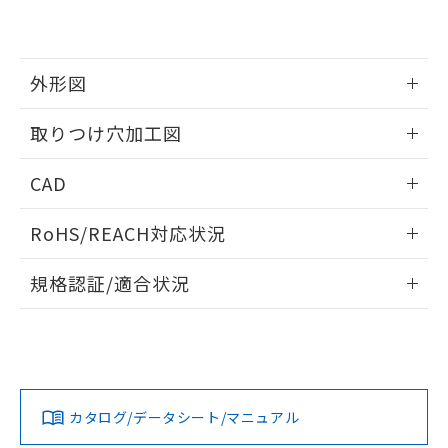
EU RoHS指令（10物質）の非含有証明書
※当社の共同利用者とは、
"個人情報
51物質の非含有証明書（当社基準）
の共同利用に関して"
の「1.共同利
※本証明書は発行日時点で非含有を証明す
用者の範囲」に記載されている法人を
るもので、過去に遡って非含有を証明する
指します。
外形図
ものではありません。
また、RoHS指令のフタル酸エステル類４
情報更新：2026/05/21
取りつけ穴加工図
物質の対応では、対応完了までの期間は出
荷製品に未対応品が混在することから備考
情報更新：2026/05/21
欄に対応日を記載しておりました。
CAD
既に当社にて対応品への在庫切替を完了
していることから、特段のことがない限
ログイン/会員登録いただくと、CADデータをダウンロー
RoHS/REACH対応状況
り、2022年1月12日より割愛しておりま
ドすることができます。
す。
情報更新：2026/7/29
規格認証/適合状況
ログイン/会員登録
EU RoHS
注意事項・凡例
UL認証
CSA認証
CEマーキング
Yes
Yes
Yes
対応状況
対応予定月
※1
※2
ダウンロードデータをご利用いただく前に、以下を必ずお読
みください。
カタログ/データシート/マニュアル
対応済み
ソフトウェアの使用条件
LR型式承認
DNV型式承認
BV型式承認
KR型式承