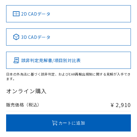
（イギリス
（ノルウェー
（フランス
（韓国
船舶規格）
船舶規格）
船舶規格）
船舶規格
中国 RoHS
注意事項・凡例
2D CADデータ
No
No
No
No
中国 RoHS表
※1 ※2
3D CADデータ
この製品の規格認証/適合状況ページへ
Pb
Hg
Cd
Cr(VI)
その他の認証はこちらのページからご検索ください
該非判定見解書/項目別対比表
O
O
O
O
日本の外為法に基づく該非判定、およびEAR再輸出規制に関する見解が入手でき
ます。
"対応済み"や非含有の記載がされた商品であっても、流通
在庫等で未対応品が混在する可能性があります。
オンライン購入
非含有品が必要な際は、弊社営業部門もしくは販売店へお
問い合わせください。
¥ 2,910
販売価格（税込）
この製品のRoHS/REACH対応状況ページへ
カートに追加