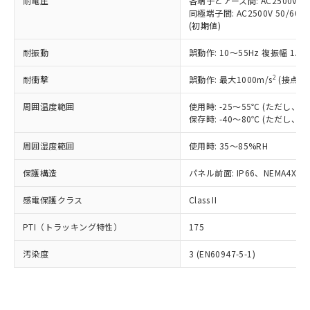
準価格とは異なる場合があることをご
耐電圧
各端子とアース間: AC2500V 50/
類(PBB) 1000ppm以下、ポリ臭化ジフェニルエーテル類
Cr(Ⅵ)(六価クロム) : 1000ppm、 PBBs(ポリ臭化ビフェ
とります。
同極端子間: AC2500V 50/60
了承ください。
(PBDE) 1000ppm以下、フタル酸ビス(2-エチルヘキシ
○
一定数以上の在庫あり
ニル類) : 1000ppm、 PBDEs(ポリ臭化ジフェニルエーテ
当社は規制貨物を破棄する場合は、完
(初期値)
ル) (DEHP)(別名：DOP) 1000ppm以下、フタル酸ブチ
正式な納期状況および標準価格はお客
ル類) : 1000ppm、
ルベンジル（BBP） 1000ppm以下、フタル酸ジブチル
全に破砕するなど、違法に輸出されな
DBP(フタル酸ジブチル) : 1000ppm、 DIBP(フタル酸ジ
様のお取引先、またはお客様担当のオ
（DBP） 1000ppm以下、フタル酸ジイソブチル
イソブチル) : 1000ppm、 BBP(フタル酸ブチルベンジ
△
一定数には満たないが在庫あり
耐振動
誤動作: 10～55Hz 複振幅 1.
いよう必要な手段を講じます。
ムロン制御機器販売店・当社販売員に
(DIBP) 1000ppm以下
ル) : 1000ppm、
当社は貴社製品を、核兵器、ミサイ
但し、RoHS指令で産業用監視および制御機器に対する
DEHP(フタル酸ビス(2-エチルヘキシル)) : 1000ppm
ご相談ください。
2
耐衝撃
適用除外項目は除く。
誤動作: 最大1000m/s
(接点開
ル、化学兵器、生物兵器またはその他
－
在庫なし(最新の在庫状況につ
オムロン制御機器販売店や当社販売拠
フタル酸エステル類の４物質については閾値を超える意
武器並びにこれらの製造装置等に一切
いては、お客様のお取引先、ま
図的な使用がないことを確認しています。
点は「
販売ネットワーク
」をご確認
周囲温度範囲
使用時: -25～55℃ (ただし
※2 環境保護使用期限
使用いたしません。
たはお客様担当のオムロン制御
ください。
保存時: -40～80℃ (ただし
当社は、貴社製品を第三者に販売する
機器販売店・当社販売員にご確
在庫状況および標準価格結果を当社の
※2 対応予定月
「ｅ」：有害物質（10物質）のすべてが基
場合は、上記1、2および3の内容を当
認ください)
事前の承諾なく第三者に漏洩または開
周囲湿度範囲
使用時: 35～85%RH
準値以下であることを示します。
該第三者に通知します。また当社は、
示しないようお願いします。
部品在庫の切り替え状況などにより、予定
「10」：通常の使用状況下において有害物
販売先および販売に係わる関係者が違
保護構造
パネル前面: IP66、NEMA4X, N
マイパーツ機能（部品リスト作成サー
空
受注生産機種、また在庫状況の
月が前後することがあります。
質が外部に漏えいし、環境に深刻な影響を
法に輸出するおそれがある場合は、取
ビス）をご利用いただくには、I-Web
白
情報を公開していない機種
及ぼさない年数を意味します。
り引きをいたしません。
感電保護クラス
Class II
メンバーズにご登録されている必要が
「－」：未確認です。当社販売部門へお問
あります。
い合わせください。
PTI（トラッキング特性）
175
お客様が当ウェブサイト上で当社にご
※3 非含有証明書ダウンロード
登録された部品リストについて、当社
汚染度
3 (EN60947-5-1)
および当社の共同利用者が、当社の製
下記の非含有証明書をダウンロードするこ
品・サービスに関するお客様との取
とができます。
合意する
キャンセル
引・商談に必要な範囲で利用すること
をご了承ください。