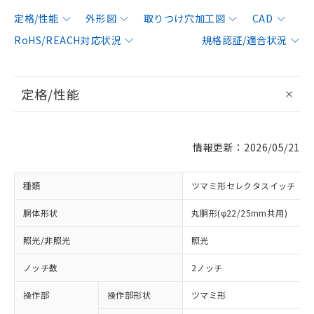
定格/性能
外形図
取りつけ穴加工図
CAD
RoHS/REACH対応状況
規格認証/適合状況
定格/性能
情報更新：2026/05/21
種類
ツマミ形セレクタスイッチ
胴体形状
丸胴形(φ22/25mm共用)
照光/非照光
照光
ノッチ数
2ノッチ
操作部
操作部形状
ツマミ形