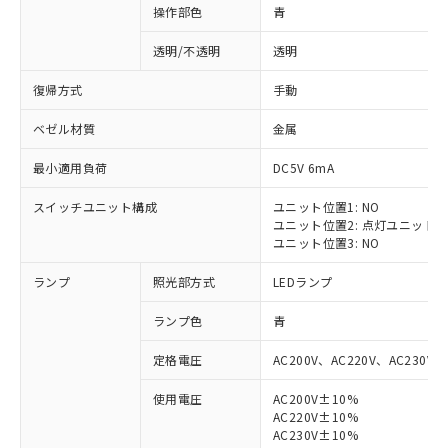
操作部色
青
透明/不透明
透明
復帰方式
手動
ベゼル材質
金属
最小適用負荷
DC5V 6mA
スイッチユニット構成
ユニット位置1: NO
ユニット位置2: 点灯ユニット
ユニット位置3: NO
ランプ
照光部方式
LEDランプ
ランプ色
青
定格電圧
AC200V、AC220V、AC230V、
使用電圧
AC200V±10%
AC220V±10%
※1 対応状況
AC230V±10%