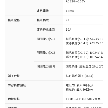
AC220～250V
対応済み：EU RoHS指令（10物質）の
非含有に対応した製品が提供可能な商品で
定格電流
12mA
す。
対応予定：EU RoHS指令（10物質）の非含
接点定格
接点構成
2a
ご利用条件
有に対応した製品に切り替える予定のある
定格通電電流
10A
商品です。
対応予定なし：EU RoHS指令（10物質）の
以下の条件をお読みいただき、同意のうえ
開閉能力(AC)
抵抗負荷(AC-12): AC24V 10A/A
非含有に非対応の商品で、対応品を出す予
誘導負荷(AC-15): AC24V 10A/AC
ご利用ください。
定はありません。
調査・確認中：EU RoHS指令（10物質）の
本サービスは、当社制御機器事業取扱
開閉能力(DC)
抵抗負荷(DC-12): DC24V 8A/DC
※1 中国RoHS○×表
非含有の対応状況を調査中または確認中の
誘導負荷(DC-13): DC24V 4A/DC
商品の当社在庫状況および標準価格
商品です。
(税抜)を提供させていただくもので
「○」：最大均質材料含有率が中国RoHSの
非該当品：ライセンス料など無形物で、有
開閉能力説明
測定条件: 周囲温度 20±2℃、
す。
基準値以下であることを示します。
害物質有無と関係のない商品です。
当社制御機器事業取扱商品の中には、
「×」：最大均質材料含有率が中国RoHSの
仕入先様の事情により、非含有部品として
端子仕様
ねじ締め端子 (M3.5)
本サービスの対象外となる商品もある
基準値を超えていることを示します。
いたものが、含有品と判明した場合などや
当社は、これら貴社製品のうち、外国
ことをご了承ください。
「－」：未確認です。当社販売部門へお問
許容操作頻度
電気的: 最大30回/分
むを得ず変更することがあります。
為替および外国貿易法に定める商品
在庫状況および標準価格照会結果は、
機械的: 最大30回/分
い合わせください。
（以下｢規制貨物等」という）を輸出
記載している更新日時点での社内デー
*EU RoHS指令（10物質）：
または国外への提供する場合は、日本
記
タに基づき作成されるものであり、閲
説明
絶縁抵抗
100MΩ以上 (DC500Vメガ、
鉛(Pb) 1000ppm以下、 水銀(Hg) 1000ppm以下、 カド
*中国RoHS10物質の基準値 (GB/T26572)：
国政府の輸出許可(または役務取引許
号
覧された時点での実際の在庫および標
ミウム(Cd) 100ppm以下、
Pb(鉛) :1000ppm、 Hg(水銀) : 1000ppm、 Cd(カドミウ
可)を取得するなどの必要な手続きを
六価クロム(Cr(Ⅵ)) 1000ppm以下、ポリ臭化ビフェニル
ム) : 100ppm、