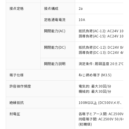
非含有に対応した製品が提供可能な商品で
接点定格
接点構成
2a
す。
対応予定：EU RoHS指令（10物質）の非含
ご利用条件
定格通電電流
10A
有に対応した製品に切り替える予定のある
商品です。
開閉能力(AC)
抵抗負荷(AC-12): AC24V 10A/A
対応予定なし：EU RoHS指令（10物質）の
誘導負荷(AC-15): AC24V 10A/AC
以下の条件をお読みいただき、同意のうえ
非含有に非対応の商品で、対応品を出す予
ご利用ください。
定はありません。
開閉能力(DC)
抵抗負荷(DC-12): DC24V 8A/DC
調査・確認中：EU RoHS指令（10物質）の
誘導負荷(DC-13): DC24V 4A/DC
本サービスは、当社制御機器事業取扱
※1 中国RoHS○×表
非含有の対応状況を調査中または確認中の
商品の当社在庫状況および標準価格
開閉能力説明
測定条件: 周囲温度 20±2℃、
商品です。
(税抜)を提供させていただくもので
「○」：最大均質材料含有率が中国RoHSの
非該当品：ライセンス料など無形物で、有
す。
端子仕様
ねじ締め端子 (M3.5)
基準値以下であることを示します。
害物質有無と関係のない商品です。
当社制御機器事業取扱商品の中には、
「×」：最大均質材料含有率が中国RoHSの
仕入先様の事情により、非含有部品として
本サービスの対象外となる商品もある
許容操作頻度
電気的: 最大30回/分
基準値を超えていることを示します。
いたものが、含有品と判明した場合などや
当社は、これら貴社製品のうち、外国
ことをご了承ください。
機械的: 最大30回/分
「－」：未確認です。当社販売部門へお問
むを得ず変更することがあります。
為替および外国貿易法に定める商品
在庫状況および標準価格照会結果は、
い合わせください。
（以下｢規制貨物等」という）を輸出
絶縁抵抗
100MΩ以上 (DC500Vメガ、
記載している更新日時点での社内デー
*EU RoHS指令（10物質）：
または国外への提供する場合は、日本
記
タに基づき作成されるものであり、閲
説明
鉛(Pb) 1000ppm以下、 水銀(Hg) 1000ppm以下、 カド
*中国RoHS10物質の基準値 (GB/T26572)：
国政府の輸出許可(または役務取引許
耐電圧
各端子とアース間: AC2500V 50/
号
覧された時点での実際の在庫および標
ミウム(Cd) 100ppm以下、
Pb(鉛) :1000ppm、 Hg(水銀) : 1000ppm、 Cd(カドミウ
同極端子間: AC2500V 50/60
可)を取得するなどの必要な手続きを
六価クロム(Cr(Ⅵ)) 1000ppm以下、ポリ臭化ビフェニル
ム) : 100ppm、
準価格とは異なる場合があることをご
類(PBB) 1000ppm以下、ポリ臭化ジフェニルエーテル類
(初期値)
Cr(Ⅵ)(六価クロム) : 1000ppm、 PBBs(ポリ臭化ビフェ
とります。
了承ください。
(PBDE) 1000ppm以下、フタル酸ビス(2-エチルヘキシ