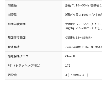
○
一定数以上の在庫あり
ニル類) : 1000ppm、 PBDEs(ポリ臭化ジフェニルエーテ
当社は規制貨物を破棄する場合は、完
ル) (DEHP)(別名：DOP) 1000ppm以下、フタル酸ブチ
正式な納期状況および標準価格はお客
ル類) : 1000ppm、
耐振動
誤動作: 10～55Hz 複振幅 1.
ルベンジル（BBP） 1000ppm以下、フタル酸ジブチル
全に破砕するなど、違法に輸出されな
DBP(フタル酸ジブチル) : 1000ppm、 DIBP(フタル酸ジ
様のお取引先、またはお客様担当のオ
（DBP） 1000ppm以下、フタル酸ジイソブチル
イソブチル) : 1000ppm、 BBP(フタル酸ブチルベンジ
△
一定数には満たないが在庫あり
いよう必要な手段を講じます。
ムロン制御機器販売店・当社販売員に
(DIBP) 1000ppm以下
2
耐衝撃
ル) : 1000ppm、
誤動作: 最大1000m/s
(接点開
当社は貴社製品を、核兵器、ミサイ
但し、RoHS指令で産業用監視および制御機器に対する
DEHP(フタル酸ビス(2-エチルヘキシル)) : 1000ppm
ご相談ください。
適用除外項目は除く。
ル、化学兵器、生物兵器またはその他
－
在庫なし(最新の在庫状況につ
オムロン制御機器販売店や当社販売拠
周囲温度範囲
使用時: -25～55℃ (ただし
フタル酸エステル類の４物質については閾値を超える意
武器並びにこれらの製造装置等に一切
いては、お客様のお取引先、ま
図的な使用がないことを確認しています。
保存時: -40～80℃ (ただし
点は「
販売ネットワーク
」をご確認
※2 環境保護使用期限
使用いたしません。
たはお客様担当のオムロン制御
ください。
当社は、貴社製品を第三者に販売する
周囲湿度範囲
使用時: 35～85%RH
機器販売店・当社販売員にご確
在庫状況および標準価格結果を当社の
※2 対応予定月
「ｅ」：有害物質（10物質）のすべてが基
場合は、上記1、2および3の内容を当
認ください)
事前の承諾なく第三者に漏洩または開
準値以下であることを示します。
保護構造
パネル前面: IP66、NEMA4X, N
該第三者に通知します。また当社は、
示しないようお願いします。
部品在庫の切り替え状況などにより、予定
「10」：通常の使用状況下において有害物
販売先および販売に係わる関係者が違
マイパーツ機能（部品リスト作成サー
空
受注生産機種、また在庫状況の
感電保護クラス
Class II
月が前後することがあります。
質が外部に漏えいし、環境に深刻な影響を
法に輸出するおそれがある場合は、取
ビス）をご利用いただくには、I-Web
白
情報を公開していない機種
及ぼさない年数を意味します。
り引きをいたしません。
メンバーズにご登録されている必要が
PTI（トラッキング特性）
175
「－」：未確認です。当社販売部門へお問
あります。
い合わせください。
お客様が当ウェブサイト上で当社にご
汚染度
3 (EN60947-5-1)
※3 非含有証明書ダウンロード
登録された部品リストについて、当社
および当社の共同利用者が、当社の製
下記の非含有証明書をダウンロードするこ
品・サービスに関するお客様との取
とができます。
合意する
キャンセル
引・商談に必要な範囲で利用すること
をご了承ください。
EU RoHS指令（10物質）の非含有証明書
※当社の共同利用者とは、
"個人情報