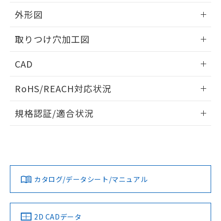
51物質の非含有証明書（当社基準）
の共同利用に関して"
の「1.共同利
※本証明書は発行日時点で非含有を証明す
外形図
用者の範囲」に記載されている法人を
るもので、過去に遡って非含有を証明する
指します。
ものではありません。
情報更新：2026/05/21
取りつけ穴加工図
また、RoHS指令のフタル酸エステル類４
物質の対応では、対応完了までの期間は出
情報更新：2026/05/21
CAD
荷製品に未対応品が混在することから備考
欄に対応日を記載しておりました。
ログイン/会員登録いただくと、CADデータをダウンロー
既に当社にて対応品への在庫切替を完了
RoHS/REACH対応状況
ドすることができます。
していることから、特段のことがない限
り、2022年1月12日より割愛しておりま
情報更新：2026/7/29
規格認証/適合状況
す。
ログイン/会員登録
EU RoHS
注意事項・凡例
UL認証
CSA認証
CEマーキング
Yes
Yes
Yes
対応状況
対応予定月
※1
※2
ダウンロードデータをご利用いただく前に、以下を必ずお読
みください。
カタログ/データシート/マニュアル
対応済み
ソフトウェアの使用条件
LR型式承認
DNV型式承認
BV型式承認
KR型式承
（イギリス
（ノルウェー
（フランス
（韓国
船舶規格）
船舶規格）
船舶規格）
船舶規格
中国 RoHS
注意事項・凡例
2D CADデータ