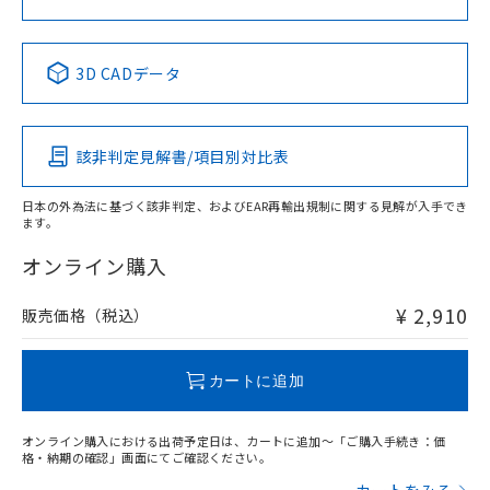
No
No
No
No
中国 RoHS表
※1 ※2
3D CADデータ
この製品の規格認証/適合状況ページへ
Pb
Hg
Cd
Cr(VI)
その他の認証はこちらのページからご検索ください
該非判定見解書/項目別対比表
X
O
O
O
日本の外為法に基づく該非判定、およびEAR再輸出規制に関する見解が入手でき
ます。
"対応済み"や非含有の記載がされた商品であっても、流通
在庫等で未対応品が混在する可能性があります。
オンライン購入
非含有品が必要な際は、弊社営業部門もしくは販売店へお
問い合わせください。
¥ 2,910
販売価格（税込）
この製品のRoHS/REACH対応状況ページへ
カートに追加
オンライン購入における出荷予定日は、カートに追加～「ご購入手続き：価
格・納期の確認」画面にてご確認ください。