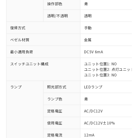
操作部色
青
透明/不透明
透明
復帰方式
手動
ベゼル材質
金属
最小適用負荷
DC5V 6mA
スイッチユニット構成
ユニット位置1: NO
ユニット位置2: 点灯ユニット
ユニット位置3: NO
ランプ
照光部方式
LEDランプ
ランプ色
青
定格電圧
AC/DC12V
※1 対応状況
使用電圧
AC/DC12V±10%
定格電流
12mA
対応済み：EU RoHS指令（10物質）の