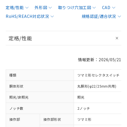
定格/性能
外形図
取りつけ穴加工図
CAD
RoHS/REACH対応状況
規格認証/適合状況
定格/性能
情報更新：2026/05/21
種類
ツマミ形セレクタスイッチ
胴体形状
丸胴形(φ22/25mm共用)
照光/非照光
照光
ノッチ数
2ノッチ
操作部
操作部形状
ツマミ形