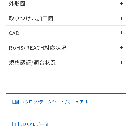
の共同利用に関して"
の「1.共同利
外形図
※本証明書は発行日時点で非含有を証明す
用者の範囲」に記載されている法人を
るもので、過去に遡って非含有を証明する
指します。
情報更新：2026/05/21
ものではありません。
取りつけ穴加工図
また、RoHS指令のフタル酸エステル類４
物質の対応では、対応完了までの期間は出
情報更新：2026/05/21
CAD
荷製品に未対応品が混在することから備考
欄に対応日を記載しておりました。
ログイン/会員登録いただくと、CADデータをダウンロー
RoHS/REACH対応状況
既に当社にて対応品への在庫切替を完了
ドすることができます。
していることから、特段のことがない限
情報更新：2026/7/29
り、2022年1月12日より割愛しておりま
規格認証/適合状況
す。
ログイン/会員登録
EU RoHS
注意事項・凡例
UL認証
CSA認証
CEマーキング
Yes
Yes
Yes
対応状況
対応予定月
※1
※2
ダウンロードデータをご利用いただく前に、以下を必ずお読
みください。
カタログ/データシート/マニュアル
対応済み
ソフトウェアの使用条件
LR型式承認
DNV型式承認
BV型式承認
KR型式承
（イギリス
（ノルウェー
（フランス
（韓国
船舶規格）
船舶規格）
船舶規格）
船舶規格
中国 RoHS
注意事項・凡例
2D CADデータ