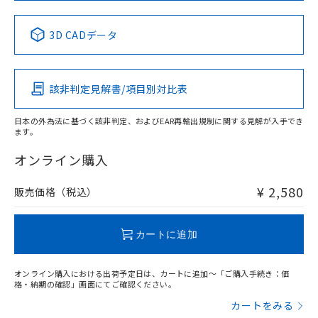
No
No
No
No
中国 RoHS表
※1 ※2
3D CADデータ
この製品の規格認証/適合状況ページへ
Pb
Hg
Cd
Cr(VI)
その他の認証はこちらのページからご検索ください
該非判定見解書/項目別対比表
X
O
O
O
日本の外為法に基づく該非判定、およびEAR再輸出規制に関する見解が入手でき
ます。
"対応済み"や非含有の記載がされた商品であっても、流通
在庫等で未対応品が混在する可能性があります。
オンライン購入
非含有品が必要な際は、弊社営業部門もしくは販売店へお
問い合わせください。
¥ 2,580
販売価格（税込）
この製品のRoHS/REACH対応状況ページへ
カートに追加
オンライン購入における出荷予定日は、カートに追加～「ご購入手続き：価
格・納期の確認」画面にてご確認ください。
カートをみる