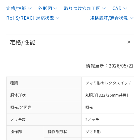
定格/性能
外形図
取りつけ穴加工図
CAD
RoHS/REACH対応状況
規格認証/適合状況
定格/性能
情報更新：2026/05/21
種類
ツマミ形セレクタスイッチ
胴体形状
丸胴形(φ22/25mm共用)
照光/非照光
照光
ノッチ数
2ノッチ
操作部
操作部形状
ツマミ形