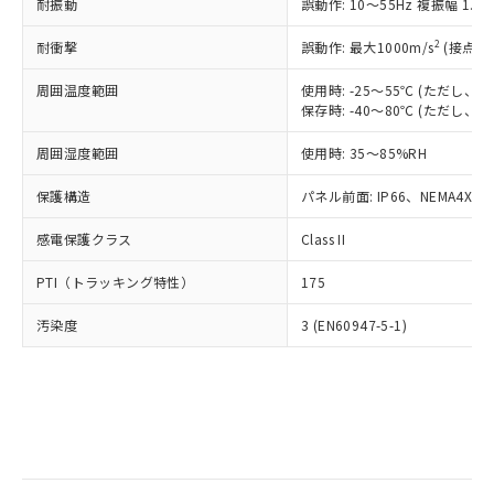
当社は規制貨物を破棄する場合は、完
耐振動
ル) (DEHP)(別名：DOP) 1000ppm以下、フタル酸ブチ
誤動作: 10～55Hz 複振幅 1.
正式な納期状況および標準価格はお客
ル類) : 1000ppm、
ルベンジル（BBP） 1000ppm以下、フタル酸ジブチル
全に破砕するなど、違法に輸出されな
DBP(フタル酸ジブチル) : 1000ppm、 DIBP(フタル酸ジ
様のお取引先、またはお客様担当のオ
（DBP） 1000ppm以下、フタル酸ジイソブチル
イソブチル) : 1000ppm、 BBP(フタル酸ブチルベンジ
△
一定数には満たないが在庫あり
いよう必要な手段を講じます。
2
耐衝撃
誤動作: 最大1000m/s
(接点開
ムロン制御機器販売店・当社販売員に
(DIBP) 1000ppm以下
ル) : 1000ppm、
当社は貴社製品を、核兵器、ミサイ
但し、RoHS指令で産業用監視および制御機器に対する
DEHP(フタル酸ビス(2-エチルヘキシル)) : 1000ppm
ご相談ください。
適用除外項目は除く。
周囲温度範囲
使用時: -25～55℃ (ただし
ル、化学兵器、生物兵器またはその他
－
在庫なし(最新の在庫状況につ
オムロン制御機器販売店や当社販売拠
フタル酸エステル類の４物質については閾値を超える意
保存時: -40～80℃ (ただし
武器並びにこれらの製造装置等に一切
いては、お客様のお取引先、ま
図的な使用がないことを確認しています。
点は「
販売ネットワーク
」をご確認
※2 環境保護使用期限
使用いたしません。
たはお客様担当のオムロン制御
ください。
周囲湿度範囲
使用時: 35～85%RH
当社は、貴社製品を第三者に販売する
機器販売店・当社販売員にご確
在庫状況および標準価格結果を当社の
※2 対応予定月
「ｅ」：有害物質（10物質）のすべてが基
場合は、上記1、2および3の内容を当
認ください)
事前の承諾なく第三者に漏洩または開
保護構造
パネル前面: IP66、NEMA4X, N
準値以下であることを示します。
該第三者に通知します。また当社は、
示しないようお願いします。
部品在庫の切り替え状況などにより、予定
「10」：通常の使用状況下において有害物
販売先および販売に係わる関係者が違
マイパーツ機能（部品リスト作成サー
感電保護クラス
Class II
空
受注生産機種、また在庫状況の
月が前後することがあります。
質が外部に漏えいし、環境に深刻な影響を
法に輸出するおそれがある場合は、取
ビス）をご利用いただくには、I-Web
白
情報を公開していない機種
及ぼさない年数を意味します。
り引きをいたしません。
PTI（トラッキング特性）
175
メンバーズにご登録されている必要が
「－」：未確認です。当社販売部門へお問
あります。
い合わせください。
汚染度
3 (EN60947-5-1)
お客様が当ウェブサイト上で当社にご
※3 非含有証明書ダウンロード
登録された部品リストについて、当社
および当社の共同利用者が、当社の製
下記の非含有証明書をダウンロードするこ
品・サービスに関するお客様との取
とができます。
合意する
キャンセル
引・商談に必要な範囲で利用すること
をご了承ください。
EU RoHS指令（10物質）の非含有証明書
※当社の共同利用者とは、
"個人情報
51物質の非含有証明書（当社基準）