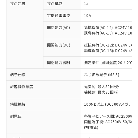
非含有に対応した製品が提供可能な商品で
接点定格
接点構成
1a
す。
対応予定：EU RoHS指令（10物質）の非含
定格通電電流
10A
ご利用条件
有に対応した製品に切り替える予定のある
商品です。
開閉能力(AC)
抵抗負荷(AC-12): AC24V 10A/A
誘導負荷(AC-15): AC24V 10A/AC
対応予定なし：EU RoHS指令（10物質）の
以下の条件をお読みいただき、同意のうえ
非含有に非対応の商品で、対応品を出す予
ご利用ください。
開閉能力(DC)
抵抗負荷(DC-12): DC24V 8A/DC
定はありません。
誘導負荷(DC-13): DC24V 4A/DC
調査・確認中：EU RoHS指令（10物質）の
本サービスは、当社制御機器事業取扱
※1 中国RoHS○×表
非含有の対応状況を調査中または確認中の
商品の当社在庫状況および標準価格
開閉能力説明
測定条件: 周囲温度 20±2℃、
商品です。
(税抜)を提供させていただくもので
「○」：最大均質材料含有率が中国RoHSの
非該当品：ライセンス料など無形物で、有
端子仕様
ねじ締め端子 (M3.5)
す。
基準値以下であることを示します。
害物質有無と関係のない商品です。
当社制御機器事業取扱商品の中には、
「×」：最大均質材料含有率が中国RoHSの
仕入先様の事情により、非含有部品として
許容操作頻度
電気的: 最大30回/分
本サービスの対象外となる商品もある
基準値を超えていることを示します。
いたものが、含有品と判明した場合などや
機械的: 最大30回/分
当社は、これら貴社製品のうち、外国
ことをご了承ください。
「－」：未確認です。当社販売部門へお問
むを得ず変更することがあります。
為替および外国貿易法に定める商品
在庫状況および標準価格照会結果は、
い合わせください。
絶縁抵抗
100MΩ以上 (DC500Vメガ、
（以下｢規制貨物等」という）を輸出
記載している更新日時点での社内デー
*EU RoHS指令（10物質）：
または国外への提供する場合は、日本
記
タに基づき作成されるものであり、閲
説明
耐電圧
鉛(Pb) 1000ppm以下、 水銀(Hg) 1000ppm以下、 カド
各端子とアース間: AC2500V 50/
*中国RoHS10物質の基準値 (GB/T26572)：
国政府の輸出許可(または役務取引許
号
覧された時点での実際の在庫および標
ミウム(Cd) 100ppm以下、
Pb(鉛) :1000ppm、 Hg(水銀) : 1000ppm、 Cd(カドミウ
同極端子間: AC2500V 50/60
可)を取得するなどの必要な手続きを
六価クロム(Cr(Ⅵ)) 1000ppm以下、ポリ臭化ビフェニル
ム) : 100ppm、
準価格とは異なる場合があることをご
(初期値)
類(PBB) 1000ppm以下、ポリ臭化ジフェニルエーテル類
Cr(Ⅵ)(六価クロム) : 1000ppm、 PBBs(ポリ臭化ビフェ
とります。
了承ください。
(PBDE) 1000ppm以下、フタル酸ビス(2-エチルヘキシ
○
一定数以上の在庫あり
ニル類) : 1000ppm、 PBDEs(ポリ臭化ジフェニルエーテ