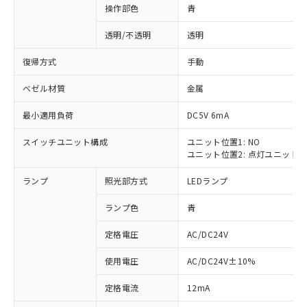
操作部色
青
透明/不透明
透明
復帰方式
手動
ベゼル材質
金属
最小適用負荷
DC5V 6mA
スイッチユニット構成
ユニット位置1: NO
ユニット位置2: 点灯ユニット
ランプ
照光部方式
LEDランプ
ランプ色
青
定格電圧
AC/DC24V
使用電圧
AC/DC24V±10%
※1 対応状況
定格電流
12mA
対応済み：EU RoHS指令（10物質）の