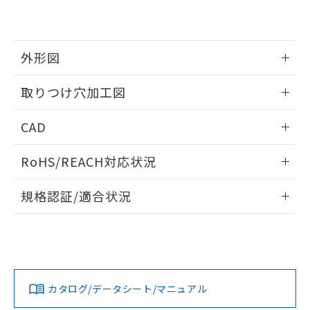
EU RoHS指令（10物質）の非含有証明書
※当社の共同利用者とは、
"個人情報
51物質の非含有証明書（当社基準）
の共同利用に関して"
の「1.共同利
※本証明書は発行日時点で非含有を証明す
用者の範囲」に記載されている法人を
るもので、過去に遡って非含有を証明する
指します。
外形図
ものではありません。
また、RoHS指令のフタル酸エステル類４
情報更新：2026/05/21
取りつけ穴加工図
物質の対応では、対応完了までの期間は出
荷製品に未対応品が混在することから備考
情報更新：2026/05/21
欄に対応日を記載しておりました。
CAD
既に当社にて対応品への在庫切替を完了
していることから、特段のことがない限
ログイン/会員登録いただくと、CADデータをダウンロー
RoHS/REACH対応状況
り、2022年1月12日より割愛しておりま
ドすることができます。
す。
情報更新：2026/7/29
規格認証/適合状況
ログイン/会員登録
EU RoHS
注意事項・凡例
A22NW-2ML-TYA-P202-YEについての規格認証/適合状況につ
いては、「カスタマーサポートセンタ お客様相談室」または
貴社担当オムロン営業員または販売店にお問い合わせくださ
対応状況
対応予定月
※1
※2
い。
ダウンロードデータをご利用いただく前に、以下を必ずお読
みください。
カタログ/データシート/マニュアル
対応済み
ソフトウェアの使用条件
お問い合わせ