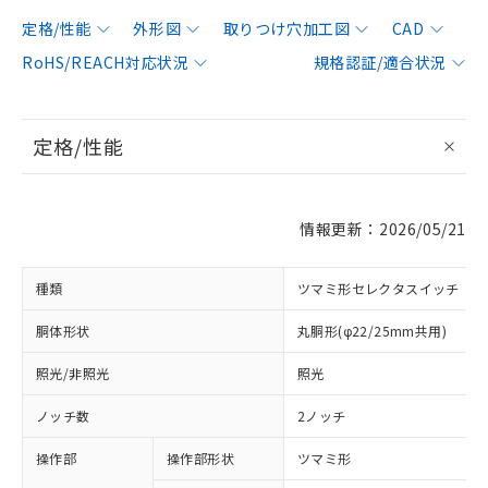
定格/性能
外形図
取りつけ穴加工図
CAD
RoHS/REACH対応状況
規格認証/適合状況
定格/性能
情報更新：2026/05/21
種類
ツマミ形セレクタスイッチ
胴体形状
丸胴形(φ22/25mm共用)
照光/非照光
照光
ノッチ数
2ノッチ
操作部
操作部形状
ツマミ形