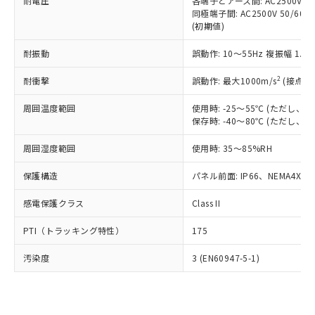
準価格とは異なる場合があることをご
耐電圧
各端子とアース間: AC2500V 50/
類(PBB) 1000ppm以下、ポリ臭化ジフェニルエーテル類
Cr(Ⅵ)(六価クロム) : 1000ppm、 PBBs(ポリ臭化ビフェ
とります。
同極端子間: AC2500V 50/60
了承ください。
(PBDE) 1000ppm以下、フタル酸ビス(2-エチルヘキシ
○
一定数以上の在庫あり
ニル類) : 1000ppm、 PBDEs(ポリ臭化ジフェニルエーテ
当社は規制貨物を破棄する場合は、完
(初期値)
ル) (DEHP)(別名：DOP) 1000ppm以下、フタル酸ブチ
正式な納期状況および標準価格はお客
ル類) : 1000ppm、
ルベンジル（BBP） 1000ppm以下、フタル酸ジブチル
全に破砕するなど、違法に輸出されな
DBP(フタル酸ジブチル) : 1000ppm、 DIBP(フタル酸ジ
様のお取引先、またはお客様担当のオ
（DBP） 1000ppm以下、フタル酸ジイソブチル
イソブチル) : 1000ppm、 BBP(フタル酸ブチルベンジ
△
一定数には満たないが在庫あり
耐振動
誤動作: 10～55Hz 複振幅 1.
いよう必要な手段を講じます。
ムロン制御機器販売店・当社販売員に
(DIBP) 1000ppm以下
ル) : 1000ppm、
当社は貴社製品を、核兵器、ミサイ
但し、RoHS指令で産業用監視および制御機器に対する
DEHP(フタル酸ビス(2-エチルヘキシル)) : 1000ppm
ご相談ください。
2
耐衝撃
適用除外項目は除く。
誤動作: 最大1000m/s
(接点開
ル、化学兵器、生物兵器またはその他
－
在庫なし(最新の在庫状況につ
オムロン制御機器販売店や当社販売拠
フタル酸エステル類の４物質については閾値を超える意
武器並びにこれらの製造装置等に一切
いては、お客様のお取引先、ま
図的な使用がないことを確認しています。
点は「
販売ネットワーク
」をご確認
周囲温度範囲
使用時: -25～55℃ (ただし
※2 環境保護使用期限
使用いたしません。
たはお客様担当のオムロン制御
ください。
保存時: -40～80℃ (ただし
当社は、貴社製品を第三者に販売する
機器販売店・当社販売員にご確
在庫状況および標準価格結果を当社の
※2 対応予定月
「ｅ」：有害物質（10物質）のすべてが基
場合は、上記1、2および3の内容を当
認ください)
事前の承諾なく第三者に漏洩または開
周囲湿度範囲
使用時: 35～85%RH
準値以下であることを示します。
該第三者に通知します。また当社は、
示しないようお願いします。
部品在庫の切り替え状況などにより、予定
「10」：通常の使用状況下において有害物
販売先および販売に係わる関係者が違
保護構造
パネル前面: IP66、NEMA4X, N
マイパーツ機能（部品リスト作成サー
空
受注生産機種、また在庫状況の
月が前後することがあります。
質が外部に漏えいし、環境に深刻な影響を
法に輸出するおそれがある場合は、取
ビス）をご利用いただくには、I-Web
白
情報を公開していない機種
及ぼさない年数を意味します。
り引きをいたしません。
感電保護クラス
Class II
メンバーズにご登録されている必要が
「－」：未確認です。当社販売部門へお問
あります。
い合わせください。
PTI（トラッキング特性）
175
お客様が当ウェブサイト上で当社にご
※3 非含有証明書ダウンロード
登録された部品リストについて、当社
汚染度
3 (EN60947-5-1)
および当社の共同利用者が、当社の製
下記の非含有証明書をダウンロードするこ
品・サービスに関するお客様との取
とができます。
合意する
キャンセル
引・商談に必要な範囲で利用すること
をご了承ください。