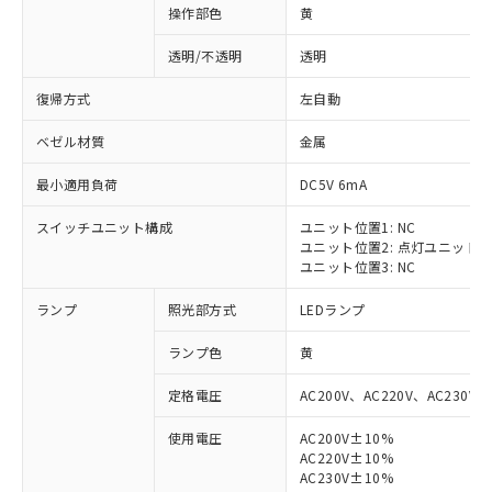
操作部色
黄
透明/不透明
透明
復帰方式
左自動
ベゼル材質
金属
最小適用負荷
DC5V 6mA
スイッチユニット構成
ユニット位置1: NC
ユニット位置2: 点灯ユニット
ユニット位置3: NC
ランプ
照光部方式
LEDランプ
ランプ色
黄
定格電圧
AC200V、AC220V、AC230V、
使用電圧
AC200V±10%
AC220V±10%
※1 対応状況
AC230V±10%