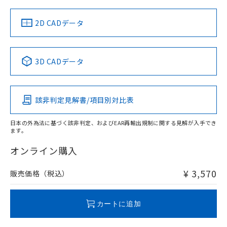
中国 RoHS
注意事項・凡例
2D CADデータ
中国 RoHS表
※1 ※2
3D CADデータ
Pb
Hg
Cd
Cr(VI)
該非判定見解書/項目別対比表
O
O
O
O
日本の外為法に基づく該非判定、およびEAR再輸出規制に関する見解が入手でき
ます。
"対応済み"や非含有の記載がされた商品であっても、流通
在庫等で未対応品が混在する可能性があります。
オンライン購入
非含有品が必要な際は、弊社営業部門もしくは販売店へお
問い合わせください。
¥ 3,570
販売価格（税込）
この製品のRoHS/REACH対応状況ページへ
カートに追加