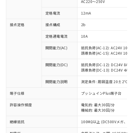
AC220～250V
対応済み：EU RoHS指令（10物質）の
非含有に対応した製品が提供可能な商品で
定格電流
12mA
す。
対応予定：EU RoHS指令（10物質）の非含
接点定格
接点構成
2b
ご利用条件
有に対応した製品に切り替える予定のある
定格通電電流
10A
商品です。
対応予定なし：EU RoHS指令（10物質）の
以下の条件をお読みいただき、同意のうえ
開閉能力(AC)
抵抗負荷(AC-12): AC24V 10A/A
非含有に非対応の商品で、対応品を出す予
誘導負荷(AC-15): AC24V 10A/AC
ご利用ください。
定はありません。
調査・確認中：EU RoHS指令（10物質）の
本サービスは、当社制御機器事業取扱
開閉能力(DC)
抵抗負荷(DC-12): DC24V 8A/DC
※1 中国RoHS○×表
非含有の対応状況を調査中または確認中の
誘導負荷(DC-13): DC24V 4A/DC
商品の当社在庫状況および標準価格
商品です。
(税抜)を提供させていただくもので
「○」：最大均質材料含有率が中国RoHSの
非該当品：ライセンス料など無形物で、有
開閉能力説明
測定条件: 周囲温度 20±2℃、
す。
基準値以下であることを示します。
害物質有無と関係のない商品です。
当社制御機器事業取扱商品の中には、
「×」：最大均質材料含有率が中国RoHSの
仕入先様の事情により、非含有部品として
端子仕様
プッシュインPlus端子台
本サービスの対象外となる商品もある
基準値を超えていることを示します。
いたものが、含有品と判明した場合などや
当社は、これら貴社製品のうち、外国
ことをご了承ください。
「－」：未確認です。当社販売部門へお問
許容操作頻度
電気的: 最大30回/分
むを得ず変更することがあります。
為替および外国貿易法に定める商品
在庫状況および標準価格照会結果は、
機械的: 最大30回/分
い合わせください。
（以下｢規制貨物等」という）を輸出
記載している更新日時点での社内デー
*EU RoHS指令（10物質）：
または国外への提供する場合は、日本
記
タに基づき作成されるものであり、閲
説明
絶縁抵抗
100MΩ以上 (DC500Vメガ、
鉛(Pb) 1000ppm以下、 水銀(Hg) 1000ppm以下、 カド
*中国RoHS10物質の基準値 (GB/T26572)：
国政府の輸出許可(または役務取引許
号
覧された時点での実際の在庫および標
ミウム(Cd) 100ppm以下、
Pb(鉛) :1000ppm、 Hg(水銀) : 1000ppm、 Cd(カドミウ
可)を取得するなどの必要な手続きを
六価クロム(Cr(Ⅵ)) 1000ppm以下、ポリ臭化ビフェニル
ム) : 100ppm、