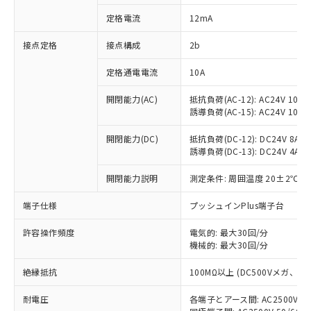
対応済み：EU RoHS指令（10物質）の
定格電流
12mA
非含有に対応した製品が提供可能な商品で
す。
接点定格
接点構成
2b
対応予定：EU RoHS指令（10物質）の非含
ご利用条件
有に対応した製品に切り替える予定のある
定格通電電流
10A
商品です。
対応予定なし：EU RoHS指令（10物質）の
開閉能力(AC)
抵抗負荷(AC-12): AC24V 10A/A
以下の条件をお読みいただき、同意のうえ
非含有に非対応の商品で、対応品を出す予
誘導負荷(AC-15): AC24V 10A/AC
ご利用ください。
定はありません。
調査・確認中：EU RoHS指令（10物質）の
開閉能力(DC)
抵抗負荷(DC-12): DC24V 8A/DC
本サービスは、当社制御機器事業取扱
※1 中国RoHS○×表
誘導負荷(DC-13): DC24V 4A/DC
非含有の対応状況を調査中または確認中の
商品の当社在庫状況および標準価格
商品です。
(税抜)を提供させていただくもので
開閉能力説明
測定条件: 周囲温度 20±2℃、
「○」：最大均質材料含有率が中国RoHSの
非該当品：ライセンス料など無形物で、有
す。
基準値以下であることを示します。
害物質有無と関係のない商品です。
当社制御機器事業取扱商品の中には、
端子仕様
プッシュインPlus端子台
「×」：最大均質材料含有率が中国RoHSの
仕入先様の事情により、非含有部品として
本サービスの対象外となる商品もある
基準値を超えていることを示します。
いたものが、含有品と判明した場合などや
当社は、これら貴社製品のうち、外国
ことをご了承ください。
許容操作頻度
電気的: 最大30回/分
「－」：未確認です。当社販売部門へお問
むを得ず変更することがあります。
為替および外国貿易法に定める商品
機械的: 最大30回/分
在庫状況および標準価格照会結果は、
い合わせください。
（以下｢規制貨物等」という）を輸出
記載している更新日時点での社内デー
*EU RoHS指令（10物質）：
または国外への提供する場合は、日本
絶縁抵抗
100MΩ以上 (DC500Vメガ、
記
タに基づき作成されるものであり、閲
説明
鉛(Pb) 1000ppm以下、 水銀(Hg) 1000ppm以下、 カド
*中国RoHS10物質の基準値 (GB/T26572)：
国政府の輸出許可(または役務取引許
号
覧された時点での実際の在庫および標
ミウム(Cd) 100ppm以下、
Pb(鉛) :1000ppm、 Hg(水銀) : 1000ppm、 Cd(カドミウ
耐電圧
各端子とアース間: AC2500V 50/
可)を取得するなどの必要な手続きを
六価クロム(Cr(Ⅵ)) 1000ppm以下、ポリ臭化ビフェニル
ム) : 100ppm、
準価格とは異なる場合があることをご