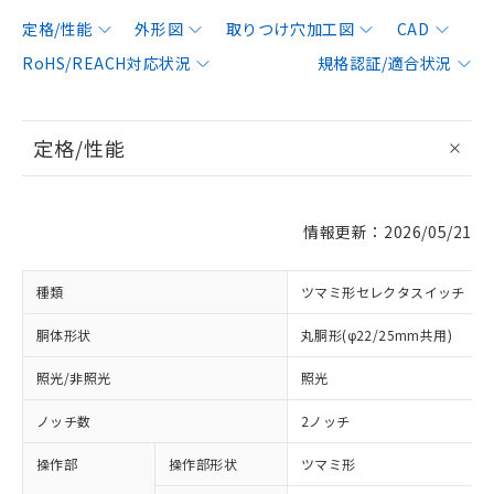
定格/性能
外形図
取りつけ穴加工図
CAD
RoHS/REACH対応状況
規格認証/適合状況
定格/性能
情報更新：2026/05/21
種類
ツマミ形セレクタスイッチ
胴体形状
丸胴形(φ22/25mm共用)
照光/非照光
照光
ノッチ数
2ノッチ
操作部
操作部形状
ツマミ形