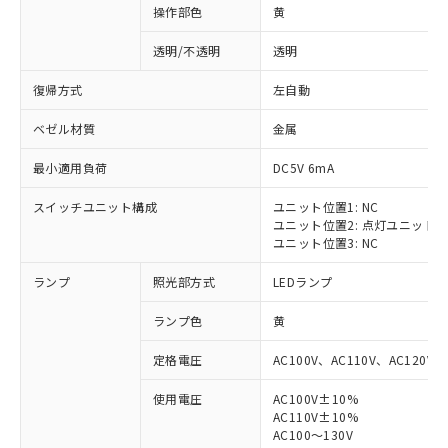
操作部色
黄
透明/不透明
透明
復帰方式
左自動
ベゼル材質
金属
最小適用負荷
DC5V 6mA
スイッチユニット構成
ユニット位置1: NC
ユニット位置2: 点灯ユニット
ユニット位置3: NC
ランプ
照光部方式
LEDランプ
ランプ色
黄
定格電圧
AC100V、AC110V、AC120V
使用電圧
AC100V±10%
※1 対応状況
AC110V±10%
AC100～130V