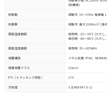
類(PBB) 1000ppm以下、ポリ臭化ジフェニルエーテル類
同極端子間: AC2500V 50/60
Cr(Ⅵ)(六価クロム) : 1000ppm、 PBBs(ポリ臭化ビフェ
とります。
了承ください。
(PBDE) 1000ppm以下、フタル酸ビス(2-エチルヘキシ
○
一定数以上の在庫あり
ニル類) : 1000ppm、 PBDEs(ポリ臭化ジフェニルエーテ
(初期値)
当社は規制貨物を破棄する場合は、完
ル) (DEHP)(別名：DOP) 1000ppm以下、フタル酸ブチ
正式な納期状況および標準価格はお客
ル類) : 1000ppm、
ルベンジル（BBP） 1000ppm以下、フタル酸ジブチル
全に破砕するなど、違法に輸出されな
DBP(フタル酸ジブチル) : 1000ppm、 DIBP(フタル酸ジ
様のお取引先、またはお客様担当のオ
耐振動
誤動作: 10～55Hz 複振幅 1.
（DBP） 1000ppm以下、フタル酸ジイソブチル
イソブチル) : 1000ppm、 BBP(フタル酸ブチルベンジ
△
一定数には満たないが在庫あり
いよう必要な手段を講じます。
ムロン制御機器販売店・当社販売員に
(DIBP) 1000ppm以下
ル) : 1000ppm、
当社は貴社製品を、核兵器、ミサイ
但し、RoHS指令で産業用監視および制御機器に対する
DEHP(フタル酸ビス(2-エチルヘキシル)) : 1000ppm
ご相談ください。
2
耐衝撃
誤動作: 最大1000m/s
(接点開
適用除外項目は除く。
ル、化学兵器、生物兵器またはその他
－
在庫なし(最新の在庫状況につ
オムロン制御機器販売店や当社販売拠
フタル酸エステル類の４物質については閾値を超える意
武器並びにこれらの製造装置等に一切
いては、お客様のお取引先、ま
周囲温度範囲
図的な使用がないことを確認しています。
使用時: -25～55℃ (ただし
点は「
販売ネットワーク
」をご確認
※2 環境保護使用期限
使用いたしません。
保存時: -40～80℃ (ただし
たはお客様担当のオムロン制御
ください。
当社は、貴社製品を第三者に販売する
機器販売店・当社販売員にご確
在庫状況および標準価格結果を当社の
※2 対応予定月
「ｅ」：有害物質（10物質）のすべてが基
周囲湿度範囲
使用時: 35～85%RH
場合は、上記1、2および3の内容を当
認ください)
事前の承諾なく第三者に漏洩または開
準値以下であることを示します。
該第三者に通知します。また当社は、
示しないようお願いします。
保護構造
パネル前面: IP66、NEMA4X, N
部品在庫の切り替え状況などにより、予定
「10」：通常の使用状況下において有害物
販売先および販売に係わる関係者が違
マイパーツ機能（部品リスト作成サー
空
受注生産機種、また在庫状況の
月が前後することがあります。
質が外部に漏えいし、環境に深刻な影響を
法に輸出するおそれがある場合は、取
ビス）をご利用いただくには、I-Web
白
情報を公開していない機種
感電保護クラス
Class II
及ぼさない年数を意味します。
り引きをいたしません。
メンバーズにご登録されている必要が
「－」：未確認です。当社販売部門へお問
あります。
PTI（トラッキング特性）
175
い合わせください。
お客様が当ウェブサイト上で当社にご
※3 非含有証明書ダウンロード
登録された部品リストについて、当社
汚染度
3 (EN60947-5-1)
および当社の共同利用者が、当社の製
下記の非含有証明書をダウンロードするこ
品・サービスに関するお客様との取
とができます。
合意する
キャンセル
引・商談に必要な範囲で利用すること
をご了承ください。
EU RoHS指令（10物質）の非含有証明書