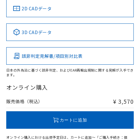
中国 RoHS
注意事項・凡例
2D CADデータ
中国 RoHS表
※1 ※2
3D CADデータ
Pb
Hg
Cd
Cr(VI)
該非判定見解書/項目別対比表
O
O
O
O
日本の外為法に基づく該非判定、およびEAR再輸出規制に関する見解が入手でき
ます。
"対応済み"や非含有の記載がされた商品であっても、流通
在庫等で未対応品が混在する可能性があります。
オンライン購入
非含有品が必要な際は、弊社営業部門もしくは販売店へお
問い合わせください。
¥ 3,570
販売価格（税込）
この製品のRoHS/REACH対応状況ページへ
カートに追加
オンライン購入における出荷予定日は、カートに追加～「ご購入手続き：価