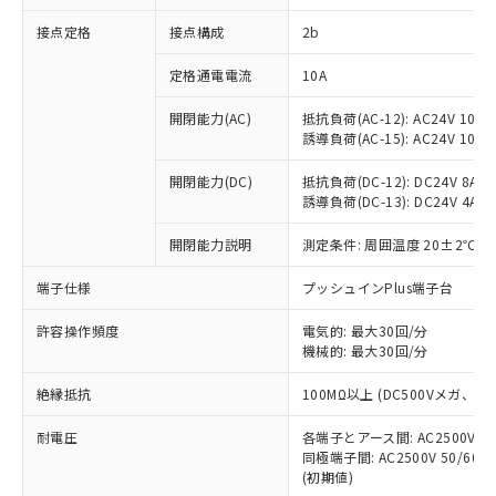
非含有に対応した製品が提供可能な商品で
接点定格
接点構成
2b
す。
対応予定：EU RoHS指令（10物質）の非含
ご利用条件
定格通電電流
10A
有に対応した製品に切り替える予定のある
商品です。
開閉能力(AC)
抵抗負荷(AC-12): AC24V 10A/A
対応予定なし：EU RoHS指令（10物質）の
誘導負荷(AC-15): AC24V 10A/AC
以下の条件をお読みいただき、同意のうえ
非含有に非対応の商品で、対応品を出す予
ご利用ください。
定はありません。
開閉能力(DC)
抵抗負荷(DC-12): DC24V 8A/DC
調査・確認中：EU RoHS指令（10物質）の
誘導負荷(DC-13): DC24V 4A/DC
本サービスは、当社制御機器事業取扱
※1 中国RoHS○×表
非含有の対応状況を調査中または確認中の
商品の当社在庫状況および標準価格
開閉能力説明
測定条件: 周囲温度 20±2℃、
商品です。
(税抜)を提供させていただくもので
「○」：最大均質材料含有率が中国RoHSの
非該当品：ライセンス料など無形物で、有
す。
端子仕様
プッシュインPlus端子台
基準値以下であることを示します。
害物質有無と関係のない商品です。
当社制御機器事業取扱商品の中には、
「×」：最大均質材料含有率が中国RoHSの
仕入先様の事情により、非含有部品として
本サービスの対象外となる商品もある
許容操作頻度
電気的: 最大30回/分
基準値を超えていることを示します。
いたものが、含有品と判明した場合などや
当社は、これら貴社製品のうち、外国
ことをご了承ください。
機械的: 最大30回/分
「－」：未確認です。当社販売部門へお問
むを得ず変更することがあります。
為替および外国貿易法に定める商品
在庫状況および標準価格照会結果は、
い合わせください。
（以下｢規制貨物等」という）を輸出
絶縁抵抗
100MΩ以上 (DC500Vメガ、
記載している更新日時点での社内デー
*EU RoHS指令（10物質）：
または国外への提供する場合は、日本
記
タに基づき作成されるものであり、閲
説明
鉛(Pb) 1000ppm以下、 水銀(Hg) 1000ppm以下、 カド
*中国RoHS10物質の基準値 (GB/T26572)：
国政府の輸出許可(または役務取引許
耐電圧
各端子とアース間: AC2500V 50/
号
覧された時点での実際の在庫および標
ミウム(Cd) 100ppm以下、
Pb(鉛) :1000ppm、 Hg(水銀) : 1000ppm、 Cd(カドミウ
同極端子間: AC2500V 50/60
可)を取得するなどの必要な手続きを
六価クロム(Cr(Ⅵ)) 1000ppm以下、ポリ臭化ビフェニル
ム) : 100ppm、
準価格とは異なる場合があることをご
類(PBB) 1000ppm以下、ポリ臭化ジフェニルエーテル類
(初期値)
Cr(Ⅵ)(六価クロム) : 1000ppm、 PBBs(ポリ臭化ビフェ
とります。
了承ください。
(PBDE) 1000ppm以下、フタル酸ビス(2-エチルヘキシ