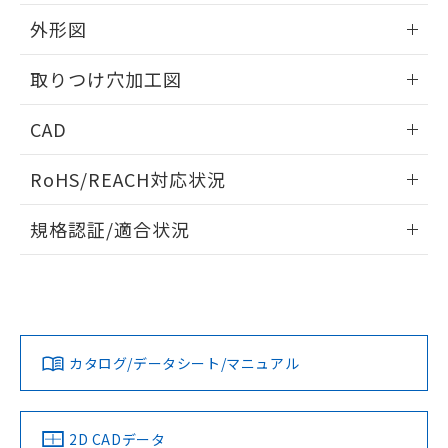
51物質の非含有証明書（当社基準）
の共同利用に関して"
の「1.共同利
※本証明書は発行日時点で非含有を証明す
外形図
用者の範囲」に記載されている法人を
るもので、過去に遡って非含有を証明する
指します。
ものではありません。
情報更新：2026/05/21
取りつけ穴加工図
また、RoHS指令のフタル酸エステル類４
物質の対応では、対応完了までの期間は出
情報更新：2026/05/21
CAD
荷製品に未対応品が混在することから備考
欄に対応日を記載しておりました。
ログイン/会員登録いただくと、CADデータをダウンロー
既に当社にて対応品への在庫切替を完了
RoHS/REACH対応状況
ドすることができます。
していることから、特段のことがない限
り、2022年1月12日より割愛しておりま
情報更新：2026/7/29
規格認証/適合状況
す。
ログイン/会員登録
EU RoHS
注意事項・凡例
A22NW-2ML-TYA-P202-YBについての規格認証/適合状況に
ついては、「カスタマーサポートセンタ お客様相談室」また
は貴社担当オムロン営業員または販売店にお問い合わせくだ
対応状況
対応予定月
※1
※2
さい。
ダウンロードデータをご利用いただく前に、以下を必ずお読
みください。
カタログ/データシート/マニュアル
対応済み
ソフトウェアの使用条件
お問い合わせ
中国 RoHS
注意事項・凡例
2D CADデータ