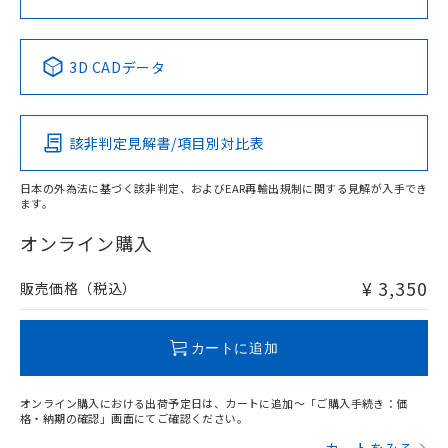
中国 RoHS表
※1 ※2
3D CADデータ
Pb
Hg
Cd
Cr(VI)
該非判定見解書/項目別対比表
X
O
O
O
日本の外為法に基づく該非判定、およびEAR再輸出規制に関する見解が入手でき
ます。
"対応済み"や非含有の記載がされた商品であっても、流通
在庫等で未対応品が混在する可能性があります。
オンライン購入
非含有品が必要な際は、弊社営業部門もしくは販売店へお
問い合わせください。
¥ 3,350
販売価格（税込）
この製品のRoHS/REACH対応状況ページへ
カートに追加
オンライン購入における出荷予定日は、カートに追加～「ご購入手続き：価
格・納期の確認」画面にてご確認ください。