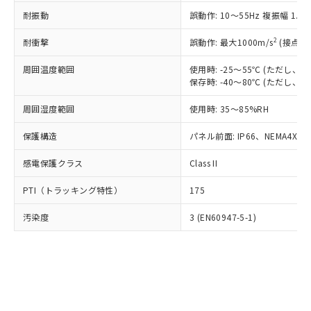
○
一定数以上の在庫あり
ニル類) : 1000ppm、 PBDEs(ポリ臭化ジフェニルエーテ
当社は規制貨物を破棄する場合は、完
ル) (DEHP)(別名：DOP) 1000ppm以下、フタル酸ブチ
正式な納期状況および標準価格はお客
ル類) : 1000ppm、
耐振動
誤動作: 10～55Hz 複振幅 1.
ルベンジル（BBP） 1000ppm以下、フタル酸ジブチル
全に破砕するなど、違法に輸出されな
DBP(フタル酸ジブチル) : 1000ppm、 DIBP(フタル酸ジ
様のお取引先、またはお客様担当のオ
（DBP） 1000ppm以下、フタル酸ジイソブチル
イソブチル) : 1000ppm、 BBP(フタル酸ブチルベンジ
△
一定数には満たないが在庫あり
いよう必要な手段を講じます。
ムロン制御機器販売店・当社販売員に
(DIBP) 1000ppm以下
2
耐衝撃
ル) : 1000ppm、
誤動作: 最大1000m/s
(接点開
当社は貴社製品を、核兵器、ミサイ
但し、RoHS指令で産業用監視および制御機器に対する
DEHP(フタル酸ビス(2-エチルヘキシル)) : 1000ppm
ご相談ください。
適用除外項目は除く。
ル、化学兵器、生物兵器またはその他
－
在庫なし(最新の在庫状況につ
オムロン制御機器販売店や当社販売拠
周囲温度範囲
使用時: -25～55℃ (ただし
フタル酸エステル類の４物質については閾値を超える意
武器並びにこれらの製造装置等に一切
いては、お客様のお取引先、ま
図的な使用がないことを確認しています。
保存時: -40～80℃ (ただし
点は「
販売ネットワーク
」をご確認
※2 環境保護使用期限
使用いたしません。
たはお客様担当のオムロン制御
ください。
当社は、貴社製品を第三者に販売する
周囲湿度範囲
使用時: 35～85%RH
機器販売店・当社販売員にご確
在庫状況および標準価格結果を当社の
※2 対応予定月
「ｅ」：有害物質（10物質）のすべてが基
場合は、上記1、2および3の内容を当
認ください)
事前の承諾なく第三者に漏洩または開
準値以下であることを示します。
保護構造
パネル前面: IP66、NEMA4X, N
該第三者に通知します。また当社は、
示しないようお願いします。
部品在庫の切り替え状況などにより、予定
「10」：通常の使用状況下において有害物
販売先および販売に係わる関係者が違
マイパーツ機能（部品リスト作成サー
空
受注生産機種、また在庫状況の
感電保護クラス
Class II
月が前後することがあります。
質が外部に漏えいし、環境に深刻な影響を
法に輸出するおそれがある場合は、取
ビス）をご利用いただくには、I-Web
白
情報を公開していない機種
及ぼさない年数を意味します。
り引きをいたしません。
メンバーズにご登録されている必要が
PTI（トラッキング特性）
175
「－」：未確認です。当社販売部門へお問
あります。
い合わせください。
お客様が当ウェブサイト上で当社にご
汚染度
3 (EN60947-5-1)
※3 非含有証明書ダウンロード
登録された部品リストについて、当社
および当社の共同利用者が、当社の製
下記の非含有証明書をダウンロードするこ
品・サービスに関するお客様との取
とができます。
合意する
キャンセル
引・商談に必要な範囲で利用すること
をご了承ください。
EU RoHS指令（10物質）の非含有証明書
※当社の共同利用者とは、
"個人情報