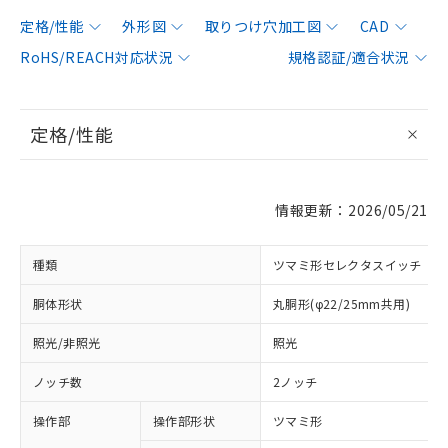
定格/性能
外形図
取りつけ穴加工図
CAD
RoHS/REACH対応状況
規格認証/適合状況
定格/性能
情報更新：2026/05/21
種類
ツマミ形セレクタスイッチ
胴体形状
丸胴形(φ22/25mm共用)
照光/非照光
照光
ノッチ数
2ノッチ
操作部
操作部形状
ツマミ形