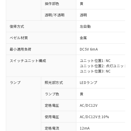
操作部色
黄
透明/不透明
透明
復帰方式
左自動
ベゼル材質
金属
最小適用負荷
DC5V 6mA
スイッチユニット構成
ユニット位置1: NC
ユニット位置2: 点灯ユニット
ユニット位置3: NC
ランプ
照光部方式
LEDランプ
ランプ色
黄
定格電圧
AC/DC12V
※1 対応状況
使用電圧
AC/DC12V±10%
定格電流
12mA
対応済み：EU RoHS指令（10物質）の