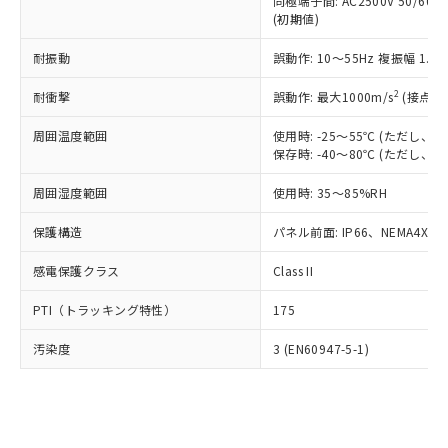
類(PBB) 1000ppm以下、ポリ臭化ジフェニルエーテル類
同極端子間: AC2500V 50/60
Cr(Ⅵ)(六価クロム) : 1000ppm、 PBBs(ポリ臭化ビフェ
とります。
了承ください。
(PBDE) 1000ppm以下、フタル酸ビス(2-エチルヘキシ
○
一定数以上の在庫あり
ニル類) : 1000ppm、 PBDEs(ポリ臭化ジフェニルエーテ
(初期値)
当社は規制貨物を破棄する場合は、完
ル) (DEHP)(別名：DOP) 1000ppm以下、フタル酸ブチ
正式な納期状況および標準価格はお客
ル類) : 1000ppm、
ルベンジル（BBP） 1000ppm以下、フタル酸ジブチル
全に破砕するなど、違法に輸出されな
DBP(フタル酸ジブチル) : 1000ppm、 DIBP(フタル酸ジ
様のお取引先、またはお客様担当のオ
耐振動
誤動作: 10～55Hz 複振幅 1.
（DBP） 1000ppm以下、フタル酸ジイソブチル
イソブチル) : 1000ppm、 BBP(フタル酸ブチルベンジ
△
一定数には満たないが在庫あり
いよう必要な手段を講じます。
ムロン制御機器販売店・当社販売員に
(DIBP) 1000ppm以下
ル) : 1000ppm、
当社は貴社製品を、核兵器、ミサイ
但し、RoHS指令で産業用監視および制御機器に対する
DEHP(フタル酸ビス(2-エチルヘキシル)) : 1000ppm
ご相談ください。
2
耐衝撃
誤動作: 最大1000m/s
(接点開
適用除外項目は除く。
ル、化学兵器、生物兵器またはその他
－
在庫なし(最新の在庫状況につ
オムロン制御機器販売店や当社販売拠
フタル酸エステル類の４物質については閾値を超える意
武器並びにこれらの製造装置等に一切
いては、お客様のお取引先、ま
周囲温度範囲
図的な使用がないことを確認しています。
使用時: -25～55℃ (ただし
点は「
販売ネットワーク
」をご確認
※2 環境保護使用期限
使用いたしません。
保存時: -40～80℃ (ただし
たはお客様担当のオムロン制御
ください。
当社は、貴社製品を第三者に販売する
機器販売店・当社販売員にご確
在庫状況および標準価格結果を当社の
※2 対応予定月
「ｅ」：有害物質（10物質）のすべてが基
周囲湿度範囲
使用時: 35～85%RH
場合は、上記1、2および3の内容を当
認ください)
事前の承諾なく第三者に漏洩または開
準値以下であることを示します。
該第三者に通知します。また当社は、
示しないようお願いします。
保護構造
パネル前面: IP66、NEMA4X, N
部品在庫の切り替え状況などにより、予定
「10」：通常の使用状況下において有害物
販売先および販売に係わる関係者が違
マイパーツ機能（部品リスト作成サー
空
受注生産機種、また在庫状況の
月が前後することがあります。
質が外部に漏えいし、環境に深刻な影響を
法に輸出するおそれがある場合は、取
ビス）をご利用いただくには、I-Web
白
情報を公開していない機種
感電保護クラス
Class II
及ぼさない年数を意味します。
り引きをいたしません。
メンバーズにご登録されている必要が
「－」：未確認です。当社販売部門へお問
あります。
PTI（トラッキング特性）
175
い合わせください。
お客様が当ウェブサイト上で当社にご
※3 非含有証明書ダウンロード
登録された部品リストについて、当社
汚染度
3 (EN60947-5-1)
および当社の共同利用者が、当社の製
下記の非含有証明書をダウンロードするこ
品・サービスに関するお客様との取
とができます。
合意する
キャンセル
引・商談に必要な範囲で利用すること
をご了承ください。
EU RoHS指令（10物質）の非含有証明書