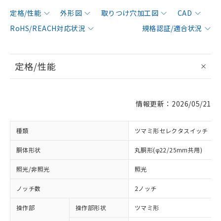
定格/性能
外形図
取りつけ穴加工図
CAD
RoHS/REACH対応状況
規格認証/適合状況
定格/性能
情報更新：2026/05/21
種類
ツマミ形セレクタスイッチ
胴体形状
丸胴形(φ22/25mm共用)
照光/非照光
照光
ノッチ数
2ノッチ
操作部
操作部形状
ツマミ形