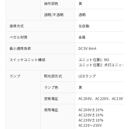
操作部色
黄
透明/不透明
透明
復帰方式
左自動
ベゼル材質
金属
最小適用負荷
DC5V 6mA
スイッチユニット構成
ユニット位置1: NO
ユニット位置2: 点灯ユニット
ランプ
照光部方式
LEDランプ
ランプ色
黄
定格電圧
AC200V、AC220V、AC230V、
使用電圧
AC200V±10%
AC220V±10%
※1 対応状況
AC230V±10%
AC220～250V