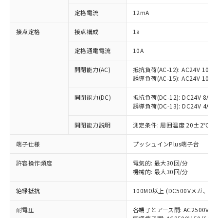
対応済み：EU RoHS指令（10物質）の
定格電流
12mA
非含有に対応した製品が提供可能な商品で
す。
接点定格
接点構成
1a
対応予定：EU RoHS指令（10物質）の非含
ご利用条件
有に対応した製品に切り替える予定のある
定格通電電流
10A
商品です。
対応予定なし：EU RoHS指令（10物質）の
開閉能力(AC)
抵抗負荷(AC-12): AC24V 10A/A
以下の条件をお読みいただき、同意のうえ
非含有に非対応の商品で、対応品を出す予
誘導負荷(AC-15): AC24V 10A/AC
ご利用ください。
定はありません。
調査・確認中：EU RoHS指令（10物質）の
開閉能力(DC)
抵抗負荷(DC-12): DC24V 8A/DC
本サービスは、当社制御機器事業取扱
※1 中国RoHS○×表
誘導負荷(DC-13): DC24V 4A/DC
非含有の対応状況を調査中または確認中の
商品の当社在庫状況および標準価格
商品です。
(税抜)を提供させていただくもので
開閉能力説明
測定条件: 周囲温度 20±2℃、
「○」：最大均質材料含有率が中国RoHSの
非該当品：ライセンス料など無形物で、有
す。
基準値以下であることを示します。
害物質有無と関係のない商品です。
当社制御機器事業取扱商品の中には、
端子仕様
プッシュインPlus端子台
「×」：最大均質材料含有率が中国RoHSの
仕入先様の事情により、非含有部品として
本サービスの対象外となる商品もある
基準値を超えていることを示します。
いたものが、含有品と判明した場合などや
当社は、これら貴社製品のうち、外国
ことをご了承ください。
許容操作頻度
電気的: 最大30回/分
「－」：未確認です。当社販売部門へお問
むを得ず変更することがあります。
為替および外国貿易法に定める商品
機械的: 最大30回/分
在庫状況および標準価格照会結果は、
い合わせください。
（以下｢規制貨物等」という）を輸出
記載している更新日時点での社内デー
*EU RoHS指令（10物質）：
または国外への提供する場合は、日本
絶縁抵抗
100MΩ以上 (DC500Vメガ、
記
タに基づき作成されるものであり、閲
説明
鉛(Pb) 1000ppm以下、 水銀(Hg) 1000ppm以下、 カド
*中国RoHS10物質の基準値 (GB/T26572)：
国政府の輸出許可(または役務取引許
号
覧された時点での実際の在庫および標
ミウム(Cd) 100ppm以下、
Pb(鉛) :1000ppm、 Hg(水銀) : 1000ppm、 Cd(カドミウ
耐電圧
各端子とアース間: AC2500V 50/
可)を取得するなどの必要な手続きを
六価クロム(Cr(Ⅵ)) 1000ppm以下、ポリ臭化ビフェニル
ム) : 100ppm、
準価格とは異なる場合があることをご