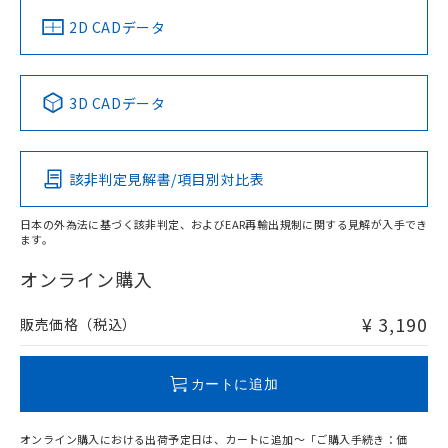
中国 RoHS
注意事項・凡例
2D CADデータ
中国 RoHS表
※1 ※2
3D CADデータ
Pb
Hg
Cd
Cr(VI)
該非判定見解書/項目別対比表
O
O
O
O
日本の外為法に基づく該非判定、およびEAR再輸出規制に関する見解が入手でき
ます。
"対応済み"や非含有の記載がされた商品であっても、流通
在庫等で未対応品が混在する可能性があります。
オンライン購入
非含有品が必要な際は、弊社営業部門もしくは販売店へお
問い合わせください。
¥ 3,190
販売価格（税込）
この製品のRoHS/REACH対応状況ページへ
カートに追加
オンライン購入における出荷予定日は、カートに追加～「ご購入手続き：価