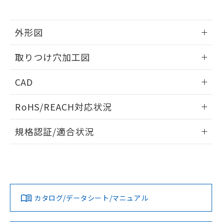
※当社の共同利用者とは、
"個人情報
51物質の非含有証明書（当社基準）
の共同利用に関して"
の「1.共同利
※本証明書は発行日時点で非含有を証明す
用者の範囲」に記載されている法人を
るもので、過去に遡って非含有を証明する
外形図
指します。
ものではありません。
情報更新：2026/05/21
また、RoHS指令のフタル酸エステル類４
取りつけ穴加工図
物質の対応では、対応完了までの期間は出
荷製品に未対応品が混在することから備考
情報更新：2026/05/21
CAD
欄に対応日を記載しておりました。
既に当社にて対応品への在庫切替を完了
ログイン/会員登録いただくと、CADデータをダウンロー
していることから、特段のことがない限
RoHS/REACH対応状況
ドすることができます。
り、2022年1月12日より割愛しておりま
す。
情報更新：2026/7/29
規格認証/適合状況
ログイン/会員登録
EU RoHS
注意事項・凡例
A22NW-2ML-TYA-P100-YEについての規格認証/適合状況につ
いては、「カスタマーサポートセンタ お客様相談室」または
貴社担当オムロン営業員または販売店にお問い合わせくださ
対応状況
対応予定月
※1
※2
い。
ダウンロードデータをご利用いただく前に、以下を必ずお読
みください。
カタログ/データシート/マニュアル
対応済み
ソフトウェアの使用条件
お問い合わせ