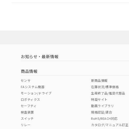
EU RoHS
注意事項・凡例
A22NW-2ML-TYA-P100-YBについての規格認証/適
業員または販売店にお問い合わせください。
ダウンロードデータをご利用いただく前に、以下を必ずお読
対応状況
対応予定月
※1
※2
ソフトウェアの使用条件
対応済み
お知らせ・最新情報
中国 RoHS
注意事項・凡例
商品情報
中国 RoHS表
※1 ※2
センサ
新商品情報
FAシステム機器
在庫状況/標準価格
Pb
Hg
Cd
Cr(V
モーション/ドライブ
生産終了品/推奨代替品
ロボティクス
特設サイト
セーフティ
動画ライブラリ
検査装置
規格認証/適合
X
O
O
O
スイッチ
RoHS/REACH対応
リレー
カタログ/マニュアル訂正