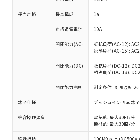
「×」：最大均質
本サービスは
当社は、これ
*EU RoHS指令（10物
「－」：未確認で
鉛(Pb) 1000ppm以下、
接点定格
接点構成
1a
くものです。
う）を輸出ま
記
説明
六価クロム(Cr(Ⅵ)) 1
当社制御機器
などの必要な
フタル酸ビス(2-エチルヘ
号
*中国RoHS10物質の基準値 
ル（DBP） 1000ppm
在庫状況およ
当社は規制貨
定格通電電流
10A
Pb(鉛) :1000ppm、 Hg
但し、RoHS指令で産
のであり、閲
ます。
Cr(Ⅵ)(六価クロム) : 
フタル酸エステル類の４
○
一定数以
DBP(フタル酸ジブチル) :
い。
当社は貴社製
開閉能力(AC)
抵抗負荷(AC-12): AC24
DEHP(フタル酸ビス(2-エ
正式な納期状
置等に一切使
誘導負荷(AC-15): AC24V
当社販売員に
※2 対応予定月
△
一定数に
当社は、貴社
オムロン制御
また当社は、
※2 環境保護使
開閉能力(DC)
抵抗負荷(DC-12): DC24
在庫状況およ
部品在庫の切り替
たしません。
－
在庫なし
誘導負荷(DC-13): DC24
す。
「ｅ」：有害物質
機器販売
マイパーツ機
「10」：通常の
ている必要が
開閉能力説明
測定条件: 周囲温度 2
味します。
空
受注生産
お客様が当ウ
※3 非含有証明
「－」：未確認で
白
が、当社の製
端子仕様
プッシュインPlus端
さい。
下記の非含有証明
※当社の共同
許容操作頻度
電気的: 最大30回/分
いる法人を指
EU RoHS指令（
機械的: 最大30回/分
51物質の非含有証
※本証明書は発行
絶縁抵抗
100MΩ以上 (DC5