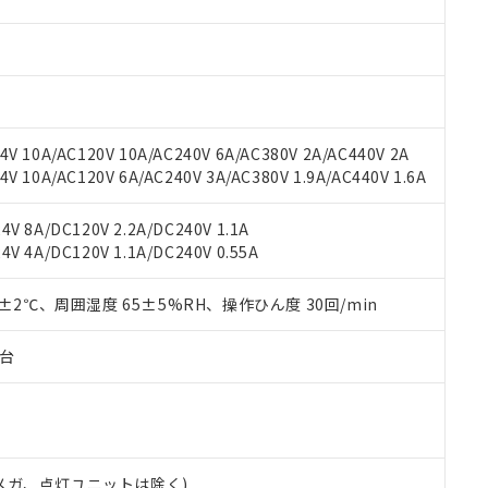
材料含有率が中国RoHSの基準値を超えていることを示します。
、当社制御機器事業取扱商品の当社在庫状況および標準価格(税抜)
ら貴社製品のうち、外国為替および外国貿易法に定める商品（以下｢
質）：
す。当社販売部門へお問い合わせください。
 水銀(Hg) 1000ppm以下、 カドミウム(Cd) 100ppm以下、
たは国外への提供する場合は、日本国政府の輸出許可(または役務取
000ppm以下、ポリ臭化ビフェニル類(PBB) 1000ppm以下、ポリ臭化ジフェニルエーテル類(P
事業取扱商品の中には、本サービスの対象外となる商品もあること
手続きをとります。
キシル) (DEHP)(別名：DOP) 1000ppm以下、フタル酸ブチルベンジル（BBP） 100
(GB/T26572)：
以下、フタル酸ジイソブチル (DIBP) 1000ppm以下
び標準価格照会結果は、記載している更新日時点での社内データに
物を破棄する場合は、完全に破砕するなど、違法に輸出されないよ
(水銀) : 1000ppm、 Cd(カドミウム) : 100ppm、
業用監視および制御機器に対する適用除外項目は除く。
覧された時点での実際の在庫および標準価格とは異なる場合がある
1000ppm、 PBBs(ポリ臭化ビフェニル類) : 1000ppm、 PBDEs(ポリ臭化ジフェニルエーテル類
物質については閾値を超える意図的な使用がないことを確認しています。
上の在庫あり
 1000ppm、 DIBP(フタル酸ジイソブチル) : 1000ppm、 BBP(フタル酸ブチルベンジル) :
品を、核兵器、ミサイル、化学兵器、生物兵器またはその他武器並
V 10A/AC120V 10A/AC240V 6A/AC380V 2A/AC440V 2A
チルヘキシル)) : 1000ppm
況および標準価格はお客様のお取引先、またはお客様担当のオムロ
用いたしません。
 10A/AC120V 6A/AC240V 3A/AC380V 1.9A/AC440V 1.6A
ご相談ください。
は満たないが在庫あり
製品を第三者に販売する場合は、上記1、2および3の内容を当該第
機器販売店や当社販売拠点は「
販売ネットワーク
」をご確認くだ
販売先および販売に係わる関係者が違法に輸出するおそれがある場
用期限
V 8A/DC120V 2.2A/DC240V 1.1A
び標準価格結果を当社の事前の承諾なく第三者に漏洩または開示し
え状況などにより、予定月が前後することがあります。
(最新の在庫状況については、お客様のお取引先、またはお客様担当
V 4A/DC120V 1.1A/DC240V 0.55A
（10物質）のすべてが基準値以下であることを示します。
店・当社販売員にご確認ください)
能（部品リスト作成サービス）をご利用いただくには、I-Webメン
使用状況下において有害物質が外部に漏えいし、環境に深刻な影響を
あります。
0±2℃、周囲湿度 65±5%RH、操作ひん度 30回/min
機種、また在庫状況の情報を公開していない機種
ェブサイト上で当社にご登録された部品リストについて、当社およ
書ダウンロード
す。当社販売部門へお問い合わせください。
品・サービスに関するお客様との取引・商談に必要な範囲で利用す
合意する
キャンセル
子台
書をダウンロードすることができます。
利用者とは、
"個人情報の共同利用に関して"
の「1.共同利用者の
します。
10物質）の非含有証明書
明書（当社基準）
日時点で非含有を証明するもので、過去に遡って非含有を証明するも
00Vメガ、点灯ユニットは除く)