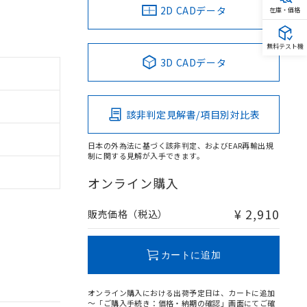
2D CADデータ
在庫・価格
無料テスト機
3D CADデータ
該非判定見解書/項目別対比表
日本の外為法に基づく該非判定、およびEAR再輸出規
制に関する見解が入手できます。
オンライン購入
¥ 2,910
販売価格（税込）
カートに追加
オンライン購入における出荷予定日は、カートに追加
～「ご購入手続き：価格・納期の確認」画面にてご確