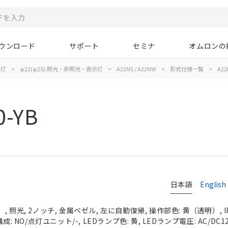
ウンロード
サポート
セミナ
オムロンの
示灯
>
φ22(φ25):照光・非照光・表示灯
>
A22NS / A22NW
>
形式仕様一覧
>
A22
0-YB
日本語
English
 照光, 2ノッチ, 金属ベゼル, 左に自動復帰, 操作部色: 黄（透明）, IP
: NO/点灯ユニット/-, LEDランプ色: 黄, LEDランプ電圧: AC/DC1