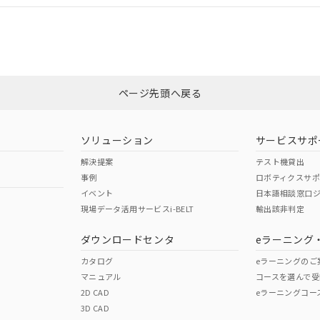
合状況については、「カスタマーサポートセンタ お客様相談室」または貴社
みください。
非含有証明書
※3
ページ先頭へ戻る
ダウンロードはこちら
ソリューション
サービスサポ
解決提案
テスト機貸出
事例
ロボティクスサ
イベント
日本語相談窓口
現場データ活用サービスi-BELT
輸出該非判定
I)
PBBs
PBDEs
DBP
ダウンロードセンタ
eラーニング
カタログ
eラーニングのご
マニュアル
コースを選んで受
O
O
O
2D CAD
eラーニングコー
3D CAD