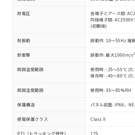
また、RoHS指
混在することから
既に当社にて対応
耐電圧
各端子とアース間: AC250
り割愛しておりま
同極端子間: AC2500V
(初期値)
耐振動
誤動作: 10～55Hz 複
耐衝撃
誤動作: 最大1000m/s
周囲温度範囲
使用時: -25～55℃
保存時: -40～80℃
周囲湿度範囲
使用時: 35～85%RH
保護構造
パネル前面: IP66、NEM
感電保護クラス
Class II
PTI（トラッキング特性）
175