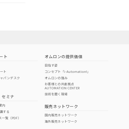
担当オムロン営
お問い合わせ
ート
オムロンの提供価値
目指す姿
ポート
コンセプト「i-Automation!」
ジャパンデスク
オムロンの強み
お客様との共創拠点
AUTOMATION CENTER
DIBP
BBP
DEHP
環境保護
技術を磨く現場
・セミナ
使用期限
案内
販売ネットワーク
講する
O
O
O
10
国内販売ネットワーク
ス一覧（PDF）
海外販売ネットワーク