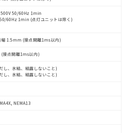
令のフタル酸エステル類４物質の対応では、対応完了までの期間は出
備考欄に対応日を記載しておりました。
品への在庫切替を完了していることから、特段のことがない限り、20
0V 50/60Hz 1min
す。
 50/60Hz 1min (点灯ユニットは除く)
振幅 1.5mm (接点開離1ms以内)
2
(接点開離1ms以内)
 (ただし、氷結、結露しないこと)
 (ただし、氷結、結露しないこと)
A4X, NEMA13