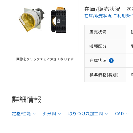
在庫/販売状況
20
在庫/販売状況 ご利用条
販売状況
機種区分
画像をクリックすると大きくなります
在庫状況
標準価格(税別)
詳細情報
定格/性能
外形図
取りつけ穴加工図
CAD