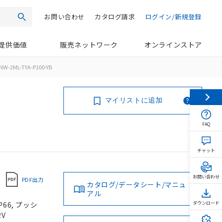
お問い合わせ
カタログ請求
ログイン/新規登録
検索
提供価値
販売ネットワーク
オンラインストア
NW-2ML-TYA-P100-YB
マイリストに追加
FAQ
チャット
お問い合わせ
PDF出力
カタログ/データシート/マニュ
アル
66, プッシ
ダウンロード
2V