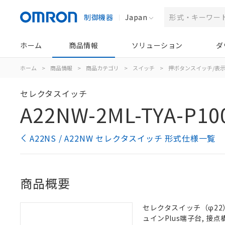
制御機器
Japan
ホーム
商品情報
ソリューション
ダ
ホーム
>
商品情報
>
商品カテゴリ
>
スイッチ
>
押ボタンスイッチ/表
セレクタスイッチ
A22NW-2ML-TYA-P10
A22NS / A22NW セレクタスイッチ 形式仕様一覧
商品概要
セレクタスイッチ（φ22）,
ュインPlus端子台, 接点構成