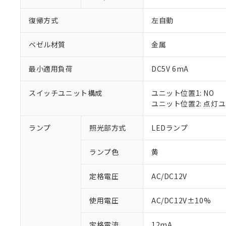
復帰方式
左自動
ベゼル材質
金属
最小適用負荷
DC5V 6mA
スイッチユニット構成
ユニット位置1: NO
ユニット位置2: 点灯
ランプ
照光部方式
LEDランプ
※1 対応状況
ランプ色
黄
対応済み：EU
対応予定：EU R
対応予定なし：EU
定格電圧
AC/DC12V
調査・確認中：EU
ご利用条件
非該当品：ライセ
使用電圧
AC/DC12V±10%
※1 中国RoHS
仕入先様の事情に
があります。
以下の条件をお読
定格電流
12mA
「○」：最大均質