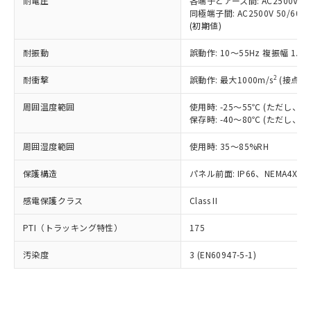
準価格とは異なる場合があることをご
耐電圧
各端子とアース間: AC2500V 50/
類(PBB) 1000ppm以下、ポリ臭化ジフェニルエーテル類
Cr(Ⅵ)(六価クロム) : 1000ppm、 PBBs(ポリ臭化ビフェ
とります。
同極端子間: AC2500V 50/60
了承ください。
(PBDE) 1000ppm以下、フタル酸ビス(2-エチルヘキシ
○
一定数以上の在庫あり
ニル類) : 1000ppm、 PBDEs(ポリ臭化ジフェニルエーテ
当社は規制貨物を破棄する場合は、完
(初期値)
ル) (DEHP)(別名：DOP) 1000ppm以下、フタル酸ブチ
正式な納期状況および標準価格はお客
ル類) : 1000ppm、
ルベンジル（BBP） 1000ppm以下、フタル酸ジブチル
全に破砕するなど、違法に輸出されな
DBP(フタル酸ジブチル) : 1000ppm、 DIBP(フタル酸ジ
様のお取引先、またはお客様担当のオ
（DBP） 1000ppm以下、フタル酸ジイソブチル
イソブチル) : 1000ppm、 BBP(フタル酸ブチルベンジ
△
一定数には満たないが在庫あり
耐振動
誤動作: 10～55Hz 複振幅 1.
いよう必要な手段を講じます。
ムロン制御機器販売店・当社販売員に
(DIBP) 1000ppm以下
ル) : 1000ppm、
当社は貴社製品を、核兵器、ミサイ
但し、RoHS指令で産業用監視および制御機器に対する
DEHP(フタル酸ビス(2-エチルヘキシル)) : 1000ppm
ご相談ください。
2
耐衝撃
適用除外項目は除く。
誤動作: 最大1000m/s
(接点開
ル、化学兵器、生物兵器またはその他
－
在庫なし(最新の在庫状況につ
オムロン制御機器販売店や当社販売拠
フタル酸エステル類の４物質については閾値を超える意
武器並びにこれらの製造装置等に一切
いては、お客様のお取引先、ま
図的な使用がないことを確認しています。
点は「
販売ネットワーク
」をご確認
周囲温度範囲
使用時: -25～55℃ (ただし
※2 環境保護使用期限
使用いたしません。
たはお客様担当のオムロン制御
ください。
保存時: -40～80℃ (ただし
当社は、貴社製品を第三者に販売する
機器販売店・当社販売員にご確
在庫状況および標準価格結果を当社の
※2 対応予定月
「ｅ」：有害物質（10物質）のすべてが基
場合は、上記1、2および3の内容を当
認ください)
事前の承諾なく第三者に漏洩または開
周囲湿度範囲
使用時: 35～85%RH
準値以下であることを示します。
該第三者に通知します。また当社は、
示しないようお願いします。
部品在庫の切り替え状況などにより、予定
「10」：通常の使用状況下において有害物
販売先および販売に係わる関係者が違
保護構造
パネル前面: IP66、NEMA4X, N
マイパーツ機能（部品リスト作成サー
空
受注生産機種、また在庫状況の
月が前後することがあります。
質が外部に漏えいし、環境に深刻な影響を
法に輸出するおそれがある場合は、取
ビス）をご利用いただくには、I-Web
白
情報を公開していない機種
及ぼさない年数を意味します。
り引きをいたしません。
感電保護クラス
Class II
メンバーズにご登録されている必要が
「－」：未確認です。当社販売部門へお問
あります。
い合わせください。
PTI（トラッキング特性）
175
お客様が当ウェブサイト上で当社にご
※3 非含有証明書ダウンロード
登録された部品リストについて、当社
汚染度
3 (EN60947-5-1)
および当社の共同利用者が、当社の製
下記の非含有証明書をダウンロードするこ
品・サービスに関するお客様との取
とができます。
合意する
キャンセル
引・商談に必要な範囲で利用すること
をご了承ください。