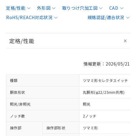
定格/性能
外形図
取りつけ穴加工図
CAD
RoHS/REACH対応状況
規格認証/適合状況
定格/性能
情報更新：2026/05/21
種類
ツマミ形セレクタスイッチ
胴体形状
丸胴形(φ22/25mm共用)
照光/非照光
照光
ノッチ数
2ノッチ
操作部
操作部形状
ツマミ形