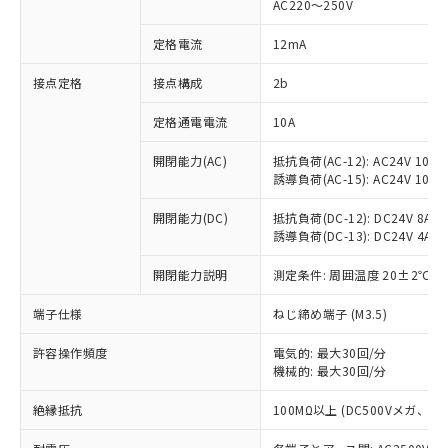
AC220～250V
対応済み：EU RoHS指令（10物質）の
非含有に対応した製品が提供可能な商品で
定格電流
12mA
す。
対応予定：EU RoHS指令（10物質）の非含
接点定格
接点構成
2b
ご利用条件
有に対応した製品に切り替える予定のある
定格通電電流
10A
商品です。
対応予定なし：EU RoHS指令（10物質）の
以下の条件をお読みいただき、同意のうえ
開閉能力(AC)
抵抗負荷(AC-12): AC24V 10A/A
非含有に非対応の商品で、対応品を出す予
誘導負荷(AC-15): AC24V 10A/AC
ご利用ください。
定はありません。
調査・確認中：EU RoHS指令（10物質）の
本サービスは、当社制御機器事業取扱
開閉能力(DC)
抵抗負荷(DC-12): DC24V 8A/DC
※1 中国RoHS○×表
非含有の対応状況を調査中または確認中の
誘導負荷(DC-13): DC24V 4A/DC
商品の当社在庫状況および標準価格
商品です。
(税抜)を提供させていただくもので
「○」：最大均質材料含有率が中国RoHSの
非該当品：ライセンス料など無形物で、有
開閉能力説明
測定条件: 周囲温度 20±2℃、
す。
基準値以下であることを示します。
害物質有無と関係のない商品です。
当社制御機器事業取扱商品の中には、
「×」：最大均質材料含有率が中国RoHSの
仕入先様の事情により、非含有部品として
端子仕様
ねじ締め端子 (M3.5)
本サービスの対象外となる商品もある
基準値を超えていることを示します。
いたものが、含有品と判明した場合などや
当社は、これら貴社製品のうち、外国
ことをご了承ください。
「－」：未確認です。当社販売部門へお問
許容操作頻度
電気的: 最大30回/分
むを得ず変更することがあります。
為替および外国貿易法に定める商品
在庫状況および標準価格照会結果は、
機械的: 最大30回/分
い合わせください。
（以下｢規制貨物等」という）を輸出
記載している更新日時点での社内デー
*EU RoHS指令（10物質）：
または国外への提供する場合は、日本
記
タに基づき作成されるものであり、閲
説明
絶縁抵抗
100MΩ以上 (DC500Vメガ、
鉛(Pb) 1000ppm以下、 水銀(Hg) 1000ppm以下、 カド
*中国RoHS10物質の基準値 (GB/T26572)：
国政府の輸出許可(または役務取引許
号
覧された時点での実際の在庫および標
ミウム(Cd) 100ppm以下、
Pb(鉛) :1000ppm、 Hg(水銀) : 1000ppm、 Cd(カドミウ
可)を取得するなどの必要な手続きを
六価クロム(Cr(Ⅵ)) 1000ppm以下、ポリ臭化ビフェニル
ム) : 100ppm、