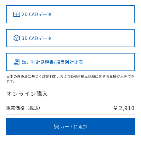
（イギリス
（ノルウェー
（フランス
（韓国
船舶規格）
船舶規格）
船舶規格）
船舶規格
中国 RoHS
注意事項・凡例
2D CADデータ
No
No
No
No
中国 RoHS表
※1 ※2
3D CADデータ
この製品の規格認証/適合状況ページへ
Pb
Hg
Cd
Cr(VI)
その他の認証はこちらのページからご検索ください
該非判定見解書/項目別対比表
O
O
O
O
日本の外為法に基づく該非判定、およびEAR再輸出規制に関する見解が入手でき
ます。
"対応済み"や非含有の記載がされた商品であっても、流通
在庫等で未対応品が混在する可能性があります。
オンライン購入
非含有品が必要な際は、弊社営業部門もしくは販売店へお
問い合わせください。
¥ 2,910
販売価格（税込）
この製品のRoHS/REACH対応状況ページへ
カートに追加