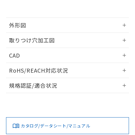
EU RoHS指令（10物質）の非含有証明書
※当社の共同利用者とは、
"個人情報
51物質の非含有証明書（当社基準）
の共同利用に関して"
の「1.共同利
※本証明書は発行日時点で非含有を証明す
用者の範囲」に記載されている法人を
るもので、過去に遡って非含有を証明する
指します。
外形図
ものではありません。
また、RoHS指令のフタル酸エステル類４
情報更新：2026/05/21
取りつけ穴加工図
物質の対応では、対応完了までの期間は出
荷製品に未対応品が混在することから備考
情報更新：2026/05/21
欄に対応日を記載しておりました。
CAD
既に当社にて対応品への在庫切替を完了
していることから、特段のことがない限
ログイン/会員登録いただくと、CADデータをダウンロー
RoHS/REACH対応状況
り、2022年1月12日より割愛しておりま
ドすることができます。
す。
情報更新：2026/7/29
規格認証/適合状況
ログイン/会員登録
EU RoHS
注意事項・凡例
UL認証
CSA認証
CEマーキング
Yes
Yes
Yes
対応状況
対応予定月
※1
※2
ダウンロードデータをご利用いただく前に、以下を必ずお読
みください。
カタログ/データシート/マニュアル
対応済み
ソフトウェアの使用条件
LR型式承認
DNV型式承認
BV型式承認
KR型式承