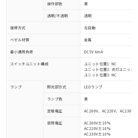
操作部色
黄
透明/不透明
透明
復帰方式
左自動
ベゼル材質
金属
最小適用負荷
DC5V 6mA
スイッチユニット構成
ユニット位置1: NC
ユニット位置2: 点灯ユニット
ユニット位置3: NC
ランプ
照光部方式
LEDランプ
ランプ色
黄
定格電圧
AC200V、AC220V、AC230V、
使用電圧
AC200V±10%
AC220V±10%
※1 対応状況
AC230V±10%