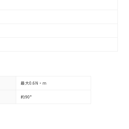
最大0.6N・m
約90°