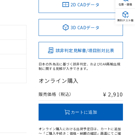
2D CADデータ
在庫・価格
無料テスト機
3D CADデータ
該非判定見解書/項目別対比表
日本の外為法に基づく該非判定、およびEAR再輸出規
制に関する見解が入手できます。
オンライン購入
¥ 2,910
販売価格（税込）
カートに追加
オンライン購入における出荷予定日は、カートに追加
～「ご購入手続き：価格・納期の確認」画面にてご確