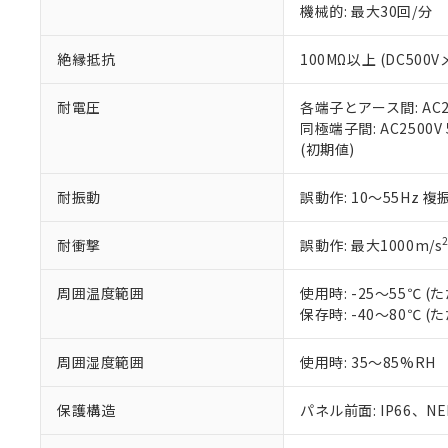
※3 非含有証明
「－」：未確認で
機械的: 最大30回/分
白
が、当社の製
さい。
下記の非含有証明
絶縁抵抗
100MΩ以上 (DC5
※当社の共同
いる法人を指
EU RoHS指令（
51物質の非含有証
耐電圧
各端子とアース間: AC250
※本証明書は発行
同極端子間: AC2500V
また、RoHS指
(初期値)
混在することから
既に当社にて対応
耐振動
誤動作: 10～55Hz 複
り割愛しておりま
耐衝撃
誤動作: 最大1000m/s
周囲温度範囲
使用時: -25～55℃
保存時: -40～80℃
周囲湿度範囲
使用時: 35～85%RH
保護構造
パネル前面: IP66、NEM