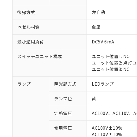
復帰方式
左自動
ベゼル材質
金属
最小適用負荷
DC5V 6mA
スイッチユニット構成
ユニット位置1: NO
ユニット位置2: 点灯
ユニット位置3: NC
ランプ
照光部方式
LEDランプ
ランプ色
黄
定格電圧
AC100V、AC110V、A
※1 対応状況
使用電圧
AC100V±10%
AC110V±10%