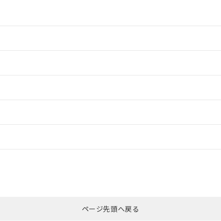
情報更新：2
情報更新：2
ードすることができます。
情報更新：
ログイン/会員登録
CCC認証
電波法
みください。
Yes
N/A
非含有証明書
※3
ページ先頭へ戻る
ダウンロードはこちら