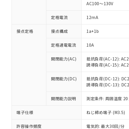
対応済み：EU
AC100～130V
対応予定：EU R
対応予定なし：EU
定格電流
12mA
調査・確認中：EU
ご利用条件
非該当品：ライセ
※1 中国RoHS
接点定格
接点構成
1a+1b
仕入先様の事情に
があります。
以下の条件をお読
「○」：最大均質
定格通電電流
10A
「×」：最大均質
本サービスは
当社は、これ
*EU RoHS指令（10物
「－」：未確認で
鉛(Pb) 1000ppm以下、
くものです。
う）を輸出ま
開閉能力(AC)
抵抗負荷(AC-12): AC24
記
説明
六価クロム(Cr(Ⅵ)) 1
当社制御機器
などの必要な
フタル酸ビス(2-エチルヘ
誘導負荷(AC-15): AC24V
号
*中国RoHS10物質の基準値 
ル（DBP） 1000ppm
在庫状況およ
当社は規制貨
Pb(鉛) :1000ppm、 Hg
但し、RoHS指令で産
のであり、閲
ます。
Cr(Ⅵ)(六価クロム) : 
フタル酸エステル類の４
開閉能力(DC)
抵抗負荷(DC-12): DC24
○
一定数以
DBP(フタル酸ジブチル) :
い。
当社は貴社製
DEHP(フタル酸ビス(2-エ
誘導負荷(DC-13): DC24
正式な納期状
置等に一切使
当社販売員に
※2 対応予定月
△
一定数に
当社は、貴社
オムロン制御
開閉能力説明
測定条件: 周囲温度 2
また当社は、
※2 環境保護使
在庫状況およ
部品在庫の切り替
たしません。
－
在庫なし
す。
「ｅ」：有害物質
端子仕様
ねじ締め端子 (M3.5)
機器販売
マイパーツ機
「10」：通常の
ている必要が
味します。
許容操作頻度
電気的: 最大30回/分
空
受注生産
お客様が当ウ