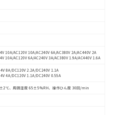
 RoHS指令（10物質）の非含有に対応した製品が提供可能な商品です
oHS指令（10物質）の非含有に対応した製品に切り替える予定のある
 RoHS指令（10物質）の非含有に非対応の商品で、対応品を出す予
 RoHS指令（10物質）の非含有の対応状況を調査中または確認中の
ンス料など無形物で、有害物質有無と関係のない商品です。
○×表
より、非含有部品としていたものが、含有品と判明した場合などやむ
みいただき、同意のうえご利用ください。
材料含有率が中国RoHSの基準値以下であることを示します。
材料含有率が中国RoHSの基準値を超えていることを示します。
、当社制御機器事業取扱商品の当社在庫状況および標準価格(税抜)
ら貴社製品のうち、外国為替および外国貿易法に定める商品（以下｢
質）：
す。当社販売部門へお問い合わせください。
 水銀(Hg) 1000ppm以下、 カドミウム(Cd) 100ppm以下、
たは国外への提供する場合は、日本国政府の輸出許可(または役務取
V 10A/AC120V 10A/AC240V 6A/AC380V 2A/AC440V 2A
000ppm以下、ポリ臭化ビフェニル類(PBB) 1000ppm以下、ポリ臭化ジフェニルエーテル類(P
事業取扱商品の中には、本サービスの対象外となる商品もあること
手続きをとります。
キシル) (DEHP)(別名：DOP) 1000ppm以下、フタル酸ブチルベンジル（BBP） 100
 10A/AC120V 6A/AC240V 3A/AC380V 1.9A/AC440V 1.6A
(GB/T26572)：
以下、フタル酸ジイソブチル (DIBP) 1000ppm以下
び標準価格照会結果は、記載している更新日時点での社内データに
物を破棄する場合は、完全に破砕するなど、違法に輸出されないよ
(水銀) : 1000ppm、 Cd(カドミウム) : 100ppm、
業用監視および制御機器に対する適用除外項目は除く。
覧された時点での実際の在庫および標準価格とは異なる場合がある
1000ppm、 PBBs(ポリ臭化ビフェニル類) : 1000ppm、 PBDEs(ポリ臭化ジフェニルエーテル類
物質については閾値を超える意図的な使用がないことを確認しています。
V 8A/DC120V 2.2A/DC240V 1.1A
上の在庫あり
 1000ppm、 DIBP(フタル酸ジイソブチル) : 1000ppm、 BBP(フタル酸ブチルベンジル) :
品を、核兵器、ミサイル、化学兵器、生物兵器またはその他武器並
チルヘキシル)) : 1000ppm
V 4A/DC120V 1.1A/DC240V 0.55A
況および標準価格はお客様のお取引先、またはお客様担当のオムロ
用いたしません。
ご相談ください。
は満たないが在庫あり
製品を第三者に販売する場合は、上記1、2および3の内容を当該第
機器販売店や当社販売拠点は「
販売ネットワーク
」をご確認くだ
0±2℃、周囲湿度 65±5%RH、操作ひん度 30回/min
販売先および販売に係わる関係者が違法に輸出するおそれがある場
用期限
び標準価格結果を当社の事前の承諾なく第三者に漏洩または開示し
え状況などにより、予定月が前後することがあります。
(最新の在庫状況については、お客様のお取引先、またはお客様担当
（10物質）のすべてが基準値以下であることを示します。
店・当社販売員にご確認ください)
能（部品リスト作成サービス）をご利用いただくには、I-Webメン
使用状況下において有害物質が外部に漏えいし、環境に深刻な影響を
あります。
機種、また在庫状況の情報を公開していない機種
ェブサイト上で当社にご登録された部品リストについて、当社およ