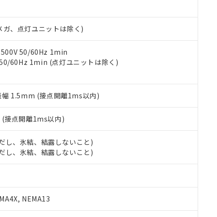
書ダウンロード
す。当社販売部門へお問い合わせください。
品・サービスに関するお客様との取引・商談に必要な範囲で利用す
合意する
キャンセル
書をダウンロードすることができます。
00Vメガ、点灯ユニットは除く)
利用者とは、
"個人情報の共同利用に関して"
の「1.共同利用者の
します。
10物質）の非含有証明書
明書（当社基準）
0V 50/60Hz 1min
日時点で非含有を証明するもので、過去に遡って非含有を証明するも
 50/60Hz 1min (点灯ユニットは除く)
令のフタル酸エステル類４物質の対応では、対応完了までの期間は出
備考欄に対応日を記載しておりました。
品への在庫切替を完了していることから、特段のことがない限り、20
振幅 1.5mm (接点開離1ms以内)
す。
2
(接点開離1ms以内)
 (ただし、氷結、結露しないこと)
 (ただし、氷結、結露しないこと)
A4X, NEMA13