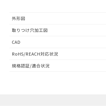
外形図
取りつけ穴加工図
CAD
ログイン/会員登録いただくと、CADデータをダウンロ
RoHS/REACH対応状況
規格認証/適合状況
EU RoHS
注意事項・凡例
UL認証
CSA認証
CEマーキング
ダウンロードデータをご利用いただく前に、以下を必ずお読
Yes
Yes
Yes
対応状況
対応予定月
※1
※2
ソフトウェアの使用条件
対応済み