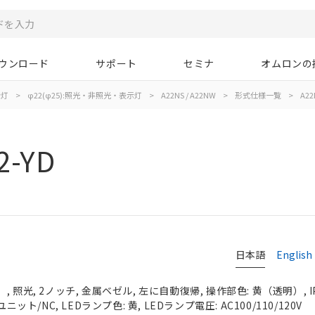
ウンロード
サポート
セミナ
オムロンの
示灯
>
φ22(φ25):照光・非照光・表示灯
>
A22NS / A22NW
>
形式仕様一覧
>
A22
2-YD
日本語
English
 照光, 2ノッチ, 金属ベゼル, 左に自動復帰, 操作部色: 黄（透明）, IP
ニット/NC, LEDランプ色: 黄, LEDランプ電圧: AC100/110/120V