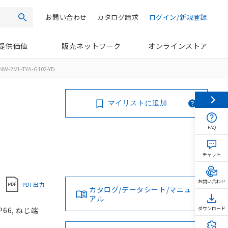
お問い合わせ
カタログ請求
ログイン/新規登録
検索
提供価値
販売ネットワーク
オンラインストア
NW-2ML-TYA-G102-YD
マイリストに追加
FAQ
チャット
お問い合わせ
PDF出力
カタログ/データシート/マニュ
アル
66, ねじ端
ダウンロード