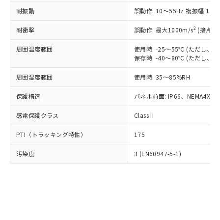
○
一定数以上の在庫あり
ニル類) : 1000ppm、 PBDEs(ポリ臭化ジフェニルエーテ
当社は規制貨物を破棄する場合は、完
ル) (DEHP)(別名：DOP) 1000ppm以下、フタル酸ブチ
正式な納期状況および標準価格はお客
ル類) : 1000ppm、
耐振動
誤動作: 10～55Hz 複振幅 1.
ルベンジル（BBP） 1000ppm以下、フタル酸ジブチル
全に破砕するなど、違法に輸出されな
DBP(フタル酸ジブチル) : 1000ppm、 DIBP(フタル酸ジ
様のお取引先、またはお客様担当のオ
（DBP） 1000ppm以下、フタル酸ジイソブチル
イソブチル) : 1000ppm、 BBP(フタル酸ブチルベンジ
△
一定数には満たないが在庫あり
いよう必要な手段を講じます。
ムロン制御機器販売店・当社販売員に
(DIBP) 1000ppm以下
2
耐衝撃
ル) : 1000ppm、
誤動作: 最大1000m/s
(接点開
当社は貴社製品を、核兵器、ミサイ
但し、RoHS指令で産業用監視および制御機器に対する
DEHP(フタル酸ビス(2-エチルヘキシル)) : 1000ppm
ご相談ください。
適用除外項目は除く。
ル、化学兵器、生物兵器またはその他
－
在庫なし(最新の在庫状況につ
オムロン制御機器販売店や当社販売拠
周囲温度範囲
使用時: -25～55℃ (ただし
フタル酸エステル類の４物質については閾値を超える意
武器並びにこれらの製造装置等に一切
いては、お客様のお取引先、ま
図的な使用がないことを確認しています。
保存時: -40～80℃ (ただし
点は「
販売ネットワーク
」をご確認
※2 環境保護使用期限
使用いたしません。
たはお客様担当のオムロン制御
ください。
当社は、貴社製品を第三者に販売する
周囲湿度範囲
使用時: 35～85%RH
機器販売店・当社販売員にご確
在庫状況および標準価格結果を当社の
※2 対応予定月
「ｅ」：有害物質（10物質）のすべてが基
場合は、上記1、2および3の内容を当
認ください)
事前の承諾なく第三者に漏洩または開
準値以下であることを示します。
保護構造
パネル前面: IP66、NEMA4X, N
該第三者に通知します。また当社は、
示しないようお願いします。
部品在庫の切り替え状況などにより、予定
「10」：通常の使用状況下において有害物
販売先および販売に係わる関係者が違
マイパーツ機能（部品リスト作成サー
空
受注生産機種、また在庫状況の
感電保護クラス
Class II
月が前後することがあります。
質が外部に漏えいし、環境に深刻な影響を
法に輸出するおそれがある場合は、取
ビス）をご利用いただくには、I-Web
白
情報を公開していない機種
及ぼさない年数を意味します。
り引きをいたしません。
メンバーズにご登録されている必要が
PTI（トラッキング特性）
175
「－」：未確認です。当社販売部門へお問
あります。
い合わせください。
お客様が当ウェブサイト上で当社にご
汚染度
3 (EN60947-5-1)
※3 非含有証明書ダウンロード
登録された部品リストについて、当社
および当社の共同利用者が、当社の製
下記の非含有証明書をダウンロードするこ
品・サービスに関するお客様との取
とができます。
合意する
キャンセル
引・商談に必要な範囲で利用すること
をご了承ください。
EU RoHS指令（10物質）の非含有証明書
※当社の共同利用者とは、
"個人情報