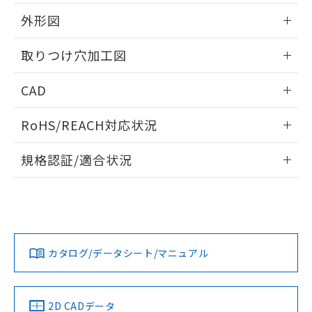
51物質の非含有証明書（当社基準）
の共同利用に関して"
の「1.共同利
※本証明書は発行日時点で非含有を証明す
外形図
用者の範囲」に記載されている法人を
るもので、過去に遡って非含有を証明する
指します。
ものではありません。
情報更新：2026/05/21
取りつけ穴加工図
また、RoHS指令のフタル酸エステル類４
物質の対応では、対応完了までの期間は出
情報更新：2026/05/21
CAD
荷製品に未対応品が混在することから備考
欄に対応日を記載しておりました。
ログイン/会員登録いただくと、CADデータをダウンロー
既に当社にて対応品への在庫切替を完了
RoHS/REACH対応状況
ドすることができます。
していることから、特段のことがない限
り、2022年1月12日より割愛しておりま
情報更新：2026/7/29
規格認証/適合状況
す。
ログイン/会員登録
EU RoHS
注意事項・凡例
UL認証
CSA認証
CEマーキング
Yes
Yes
Yes
対応状況
対応予定月
※1
※2
ダウンロードデータをご利用いただく前に、以下を必ずお読
みください。
カタログ/データシート/マニュアル
対応済み
ソフトウェアの使用条件
LR型式承認
DNV型式承認
BV型式承認
KR型式承
（イギリス
（ノルウェー
（フランス
（韓国
船舶規格）
船舶規格）
船舶規格）
船舶規格
中国 RoHS
注意事項・凡例
2D CADデータ