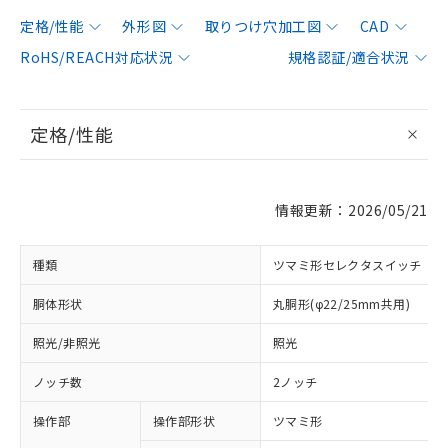
定格/性能
外形図
取りつけ穴加工図
CAD
RoHS/REACH対応状況
規格認証/適合状況
定格/性能
情報更新：2026/05/21
種類
ツマミ形セレクタスイッチ
胴体形状
丸胴形(φ22/25mm共用)
照光/非照光
照光
ノッチ数
2ノッチ
操作部
操作部形状
ツマミ形