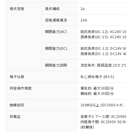
非含有に対応した製品が提供可能な商品で
接点定格
接点構成
2a
す。
対応予定：EU RoHS指令（10物質）の非含
ご利用条件
定格通電電流
10A
有に対応した製品に切り替える予定のある
商品です。
開閉能力(AC)
抵抗負荷(AC-12): AC24V 10A/A
対応予定なし：EU RoHS指令（10物質）の
誘導負荷(AC-15): AC24V 10A/AC
以下の条件をお読みいただき、同意のうえ
非含有に非対応の商品で、対応品を出す予
ご利用ください。
定はありません。
開閉能力(DC)
抵抗負荷(DC-12): DC24V 8A/DC
調査・確認中：EU RoHS指令（10物質）の
誘導負荷(DC-13): DC24V 4A/DC
本サービスは、当社制御機器事業取扱
※1 中国RoHS○×表
非含有の対応状況を調査中または確認中の
商品の当社在庫状況および標準価格
開閉能力説明
測定条件: 周囲温度 20±2℃、
商品です。
(税抜)を提供させていただくもので
「○」：最大均質材料含有率が中国RoHSの
非該当品：ライセンス料など無形物で、有
す。
端子仕様
ねじ締め端子 (M3.5)
基準値以下であることを示します。
害物質有無と関係のない商品です。
当社制御機器事業取扱商品の中には、
「×」：最大均質材料含有率が中国RoHSの
仕入先様の事情により、非含有部品として
本サービスの対象外となる商品もある
許容操作頻度
電気的: 最大30回/分
基準値を超えていることを示します。
いたものが、含有品と判明した場合などや
当社は、これら貴社製品のうち、外国
ことをご了承ください。
機械的: 最大30回/分
「－」：未確認です。当社販売部門へお問
むを得ず変更することがあります。
為替および外国貿易法に定める商品
在庫状況および標準価格照会結果は、
い合わせください。
（以下｢規制貨物等」という）を輸出
絶縁抵抗
100MΩ以上 (DC500Vメガ、
記載している更新日時点での社内デー
*EU RoHS指令（10物質）：
または国外への提供する場合は、日本
記
タに基づき作成されるものであり、閲
説明
鉛(Pb) 1000ppm以下、 水銀(Hg) 1000ppm以下、 カド
*中国RoHS10物質の基準値 (GB/T26572)：
国政府の輸出許可(または役務取引許
耐電圧
各端子とアース間: AC2500V 50/
号
覧された時点での実際の在庫および標
ミウム(Cd) 100ppm以下、
Pb(鉛) :1000ppm、 Hg(水銀) : 1000ppm、 Cd(カドミウ
同極端子間: AC2500V 50/60
可)を取得するなどの必要な手続きを
六価クロム(Cr(Ⅵ)) 1000ppm以下、ポリ臭化ビフェニル
ム) : 100ppm、
準価格とは異なる場合があることをご
類(PBB) 1000ppm以下、ポリ臭化ジフェニルエーテル類
(初期値)
Cr(Ⅵ)(六価クロム) : 1000ppm、 PBBs(ポリ臭化ビフェ
とります。
了承ください。
(PBDE) 1000ppm以下、フタル酸ビス(2-エチルヘキシ