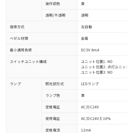
操作部色
黄
透明/不透明
透明
復帰方式
左自動
ベゼル材質
金属
最小適用負荷
DC5V 6mA
スイッチユニット構成
ユニット位置1: NO
ユニット位置2: 点灯ユニット
ユニット位置3: NO
ランプ
照光部方式
LEDランプ
ランプ色
黄
定格電圧
AC/DC24V
※1 対応状況
使用電圧
AC/DC24V±10%
定格電流
12mA
対応済み：EU RoHS指令（10物質）の