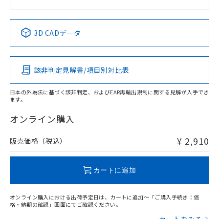
No
No
No
No
中国 RoHS表
※1 ※2
3D CADデータ
この製品の規格認証/適合状況ページへ
Pb
Hg
Cd
Cr(VI)
その他の認証はこちらのページからご検索ください
該非判定見解書/項目別対比表
X
O
O
O
日本の外為法に基づく該非判定、およびEAR再輸出規制に関する見解が入手でき
ます。
"対応済み"や非含有の記載がされた商品であっても、流通
在庫等で未対応品が混在する可能性があります。
オンライン購入
非含有品が必要な際は、弊社営業部門もしくは販売店へお
問い合わせください。
¥ 2,910
販売価格（税込）
この製品のRoHS/REACH対応状況ページへ
カートに追加
オンライン購入における出荷予定日は、カートに追加～「ご購入手続き：価
格・納期の確認」画面にてご確認ください。