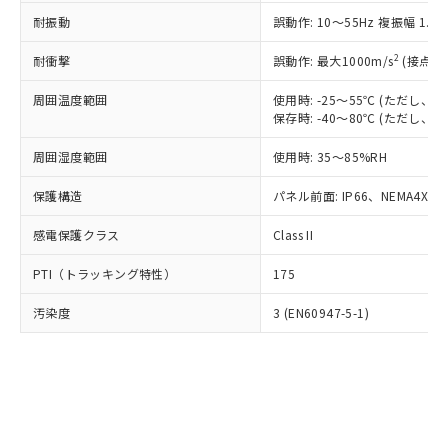
○
一定数以上の在庫あり
ニル類) : 1000ppm、 PBDEs(ポリ臭化ジフェニルエーテ
当社は規制貨物を破棄する場合は、完
ル) (DEHP)(別名：DOP) 1000ppm以下、フタル酸ブチ
正式な納期状況および標準価格はお客
ル類) : 1000ppm、
耐振動
誤動作: 10～55Hz 複振幅 1.
ルベンジル（BBP） 1000ppm以下、フタル酸ジブチル
全に破砕するなど、違法に輸出されな
DBP(フタル酸ジブチル) : 1000ppm、 DIBP(フタル酸ジ
様のお取引先、またはお客様担当のオ
（DBP） 1000ppm以下、フタル酸ジイソブチル
イソブチル) : 1000ppm、 BBP(フタル酸ブチルベンジ
△
一定数には満たないが在庫あり
いよう必要な手段を講じます。
ムロン制御機器販売店・当社販売員に
(DIBP) 1000ppm以下
2
耐衝撃
ル) : 1000ppm、
誤動作: 最大1000m/s
(接点開
当社は貴社製品を、核兵器、ミサイ
但し、RoHS指令で産業用監視および制御機器に対する
DEHP(フタル酸ビス(2-エチルヘキシル)) : 1000ppm
ご相談ください。
適用除外項目は除く。
ル、化学兵器、生物兵器またはその他
－
在庫なし(最新の在庫状況につ
オムロン制御機器販売店や当社販売拠
周囲温度範囲
使用時: -25～55℃ (ただし
フタル酸エステル類の４物質については閾値を超える意
武器並びにこれらの製造装置等に一切
いては、お客様のお取引先、ま
図的な使用がないことを確認しています。
保存時: -40～80℃ (ただし
点は「
販売ネットワーク
」をご確認
※2 環境保護使用期限
使用いたしません。
たはお客様担当のオムロン制御
ください。
当社は、貴社製品を第三者に販売する
周囲湿度範囲
使用時: 35～85%RH
機器販売店・当社販売員にご確
在庫状況および標準価格結果を当社の
※2 対応予定月
「ｅ」：有害物質（10物質）のすべてが基
場合は、上記1、2および3の内容を当
認ください)
事前の承諾なく第三者に漏洩または開
準値以下であることを示します。
保護構造
パネル前面: IP66、NEMA4X, N
該第三者に通知します。また当社は、
示しないようお願いします。
部品在庫の切り替え状況などにより、予定
「10」：通常の使用状況下において有害物
販売先および販売に係わる関係者が違
マイパーツ機能（部品リスト作成サー
空
受注生産機種、また在庫状況の
感電保護クラス
Class II
月が前後することがあります。
質が外部に漏えいし、環境に深刻な影響を
法に輸出するおそれがある場合は、取
ビス）をご利用いただくには、I-Web
白
情報を公開していない機種
及ぼさない年数を意味します。
り引きをいたしません。
メンバーズにご登録されている必要が
PTI（トラッキング特性）
175
「－」：未確認です。当社販売部門へお問
あります。
い合わせください。
お客様が当ウェブサイト上で当社にご
汚染度
3 (EN60947-5-1)
※3 非含有証明書ダウンロード
登録された部品リストについて、当社
および当社の共同利用者が、当社の製
下記の非含有証明書をダウンロードするこ
品・サービスに関するお客様との取
とができます。
合意する
キャンセル
引・商談に必要な範囲で利用すること
をご了承ください。
EU RoHS指令（10物質）の非含有証明書
※当社の共同利用者とは、
"個人情報