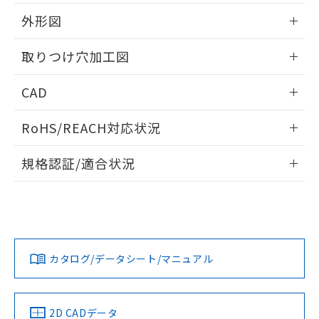
51物質の非含有証明書（当社基準）
の共同利用に関して"
の「1.共同利
※本証明書は発行日時点で非含有を証明す
外形図
用者の範囲」に記載されている法人を
るもので、過去に遡って非含有を証明する
指します。
ものではありません。
情報更新：2026/05/21
取りつけ穴加工図
また、RoHS指令のフタル酸エステル類４
物質の対応では、対応完了までの期間は出
情報更新：2026/05/21
CAD
荷製品に未対応品が混在することから備考
欄に対応日を記載しておりました。
ログイン/会員登録いただくと、CADデータをダウンロー
既に当社にて対応品への在庫切替を完了
RoHS/REACH対応状況
ドすることができます。
していることから、特段のことがない限
り、2022年1月12日より割愛しておりま
情報更新：2026/7/29
規格認証/適合状況
す。
ログイン/会員登録
EU RoHS
注意事項・凡例
A22NW-2ML-TWA-P202-YBについての規格認証/適合状況に
ついては、「カスタマーサポートセンタ お客様相談室」また
は貴社担当オムロン営業員または販売店にお問い合わせくだ
対応状況
対応予定月
※1
※2
さい。
ダウンロードデータをご利用いただく前に、以下を必ずお読
みください。
カタログ/データシート/マニュアル
対応済み
ソフトウェアの使用条件
お問い合わせ
中国 RoHS
注意事項・凡例
2D CADデータ