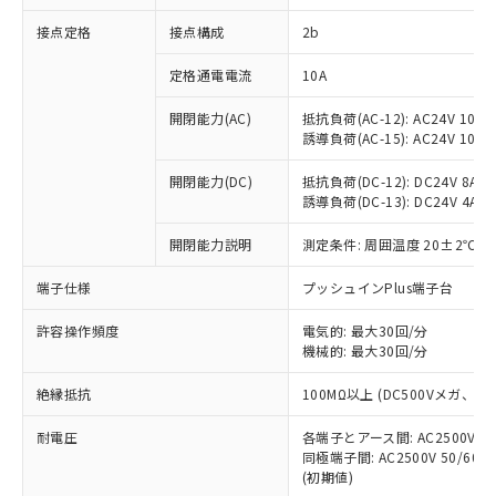
非含有に対応した製品が提供可能な商品で
接点定格
接点構成
2b
す。
対応予定：EU RoHS指令（10物質）の非含
ご利用条件
定格通電電流
10A
有に対応した製品に切り替える予定のある
商品です。
開閉能力(AC)
抵抗負荷(AC-12): AC24V 10A/A
対応予定なし：EU RoHS指令（10物質）の
誘導負荷(AC-15): AC24V 10A/AC
以下の条件をお読みいただき、同意のうえ
非含有に非対応の商品で、対応品を出す予
ご利用ください。
定はありません。
開閉能力(DC)
抵抗負荷(DC-12): DC24V 8A/DC
調査・確認中：EU RoHS指令（10物質）の
誘導負荷(DC-13): DC24V 4A/DC
本サービスは、当社制御機器事業取扱
※1 中国RoHS○×表
非含有の対応状況を調査中または確認中の
商品の当社在庫状況および標準価格
開閉能力説明
測定条件: 周囲温度 20±2℃、
商品です。
(税抜)を提供させていただくもので
「○」：最大均質材料含有率が中国RoHSの
非該当品：ライセンス料など無形物で、有
す。
端子仕様
プッシュインPlus端子台
基準値以下であることを示します。
害物質有無と関係のない商品です。
当社制御機器事業取扱商品の中には、
「×」：最大均質材料含有率が中国RoHSの
仕入先様の事情により、非含有部品として
本サービスの対象外となる商品もある
許容操作頻度
電気的: 最大30回/分
基準値を超えていることを示します。
いたものが、含有品と判明した場合などや
当社は、これら貴社製品のうち、外国
ことをご了承ください。
機械的: 最大30回/分
「－」：未確認です。当社販売部門へお問
むを得ず変更することがあります。
為替および外国貿易法に定める商品
在庫状況および標準価格照会結果は、
い合わせください。
（以下｢規制貨物等」という）を輸出
絶縁抵抗
100MΩ以上 (DC500Vメガ、
記載している更新日時点での社内デー
*EU RoHS指令（10物質）：
または国外への提供する場合は、日本
記
タに基づき作成されるものであり、閲
説明
鉛(Pb) 1000ppm以下、 水銀(Hg) 1000ppm以下、 カド
*中国RoHS10物質の基準値 (GB/T26572)：
国政府の輸出許可(または役務取引許
耐電圧
各端子とアース間: AC2500V 50/
号
覧された時点での実際の在庫および標
ミウム(Cd) 100ppm以下、
Pb(鉛) :1000ppm、 Hg(水銀) : 1000ppm、 Cd(カドミウ
同極端子間: AC2500V 50/60
可)を取得するなどの必要な手続きを
六価クロム(Cr(Ⅵ)) 1000ppm以下、ポリ臭化ビフェニル
ム) : 100ppm、
準価格とは異なる場合があることをご
類(PBB) 1000ppm以下、ポリ臭化ジフェニルエーテル類
(初期値)
Cr(Ⅵ)(六価クロム) : 1000ppm、 PBBs(ポリ臭化ビフェ
とります。
了承ください。
(PBDE) 1000ppm以下、フタル酸ビス(2-エチルヘキシ