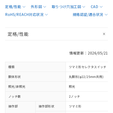
定格/性能
外形図
取りつけ穴加工図
CAD
RoHS/REACH対応状況
規格認証/適合状況
定格/性能
情報更新：2026/05/21
種類
ツマミ形セレクタスイッチ
胴体形状
丸胴形(φ22/25mm共用)
照光/非照光
照光
ノッチ数
2ノッチ
操作部
操作部形状
ツマミ形