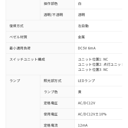
操作部色
白
透明/不透明
透明
復帰方式
左自動
ベゼル材質
金属
最小適用負荷
DC5V 6mA
スイッチユニット構成
ユニット位置1: NC
ユニット位置2: 点灯ユニット
ユニット位置3: NC
ランプ
照光部方式
LEDランプ
ランプ色
黄
定格電圧
AC/DC12V
※1 対応状況
使用電圧
AC/DC12V±10%
定格電流
12mA
対応済み：EU RoHS指令（10物質）の