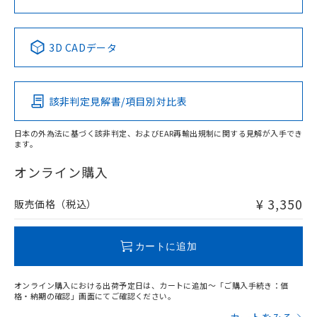
中国 RoHS表
※1 ※2
3D CADデータ
Pb
Hg
Cd
Cr(VI)
該非判定見解書/項目別対比表
X
O
O
O
日本の外為法に基づく該非判定、およびEAR再輸出規制に関する見解が入手でき
ます。
"対応済み"や非含有の記載がされた商品であっても、流通
在庫等で未対応品が混在する可能性があります。
オンライン購入
非含有品が必要な際は、弊社営業部門もしくは販売店へお
問い合わせください。
¥ 3,350
販売価格（税込）
この製品のRoHS/REACH対応状況ページへ
カートに追加
オンライン購入における出荷予定日は、カートに追加～「ご購入手続き：価
格・納期の確認」画面にてご確認ください。