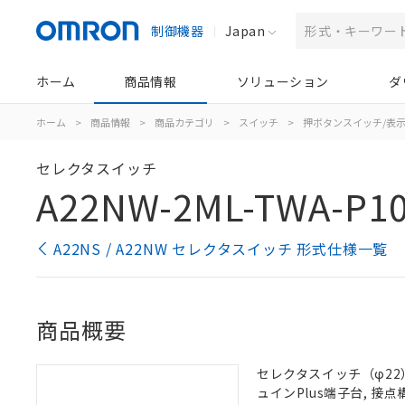
制御機器
Japan
ホーム
商品情報
ソリューション
ダ
ホーム
>
商品情報
>
商品カテゴリ
>
スイッチ
>
押ボタンスイッチ/表
セレクタスイッチ
A22NW-2ML-TWA-P1
A22NS / A22NW セレクタスイッチ 形式仕様一覧
商品概要
セレクタスイッチ（φ22）,
ュインPlus端子台, 接点構