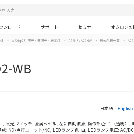
ウンロード
サポート
セミナ
オムロンの
示灯
>
φ22(φ25):照光・非照光・表示灯
>
A22NS / A22NW
>
形式仕様一覧
>
A22
02-WB
日本語
English
 照光, 2ノッチ, 金属ベゼル, 左に自動復帰, 操作部色: 白（透明）, IP
成: NO/点灯ユニット/NC, LEDランプ色: 白, LEDランプ電圧: AC/DC