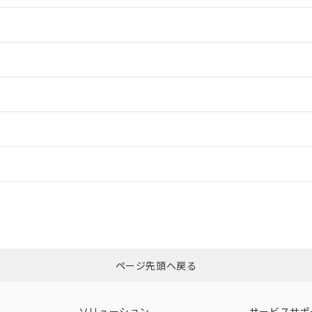
情報更新：2
情報更新：2
ードすることができます。
情報更新：
ログイン/会員登録
適合状況については、「カスタマーサポートセンタ お客様相談室」または貴
みください。
非含有証明書
※3
ページ先頭へ戻る
ダウンロードはこちら
ソリューション
サービスサポ