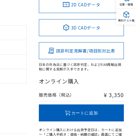
2D CADデータ
在庫・価格
無料テスト機
3D CADデータ
該非判定見解書/項目別対比表
日本の外為法に基づく該非判定、およびEAR再輸出規
制に関する見解が入手できます。
オンライン購入
¥ 3,350
販売価格（税込）
カートに追加
オンライン購入における出荷予定日は、カートに追加
～「ご購入手続き：価格・納期の確認」画面にてご確