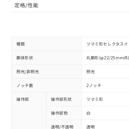
定格/性能
種類
ツマミ形セレクタスイ
胴体形状
丸胴形(φ22/25mm共
照光/非照光
照光
ノッチ数
2ノッチ
操作部
操作部形状
ツマミ形
操作部色
白
透明/不透明
透明