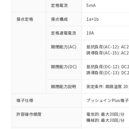
対応予定：EU R
定格電流
5mA
対応予定なし：EU
調査・確認中：EU
ご利用条件
接点定格
接点構成
1a+1b
非該当品：ライセ
※1 中国RoHS
仕入先様の事情に
があります。
定格通電電流
10A
以下の条件をお読
「○」：最大均質
「×」：最大均質
本サービスは
当社は、これ
*EU RoHS指令（10物
開閉能力(AC)
抵抗負荷(AC-12): AC24
「－」：未確認で
鉛(Pb) 1000ppm以下、
くものです。
う）を輸出ま
誘導負荷(AC-15): AC24V
記
説明
六価クロム(Cr(Ⅵ)) 1
当社制御機器
などの必要な
フタル酸ビス(2-エチルヘ
号
*中国RoHS10物質の基準値 
ル（DBP） 1000ppm
在庫状況およ
当社は規制貨
Pb(鉛) :1000ppm、 Hg
但し、RoHS指令で産
開閉能力(DC)
抵抗負荷(DC-12): DC24
のであり、閲
ます。
Cr(Ⅵ)(六価クロム) : 
フタル酸エステル類の４
誘導負荷(DC-13): DC24
○
一定数以
DBP(フタル酸ジブチル) :
い。
当社は貴社製
DEHP(フタル酸ビス(2-エ
正式な納期状
置等に一切使
当社販売員に
※2 対応予定月
開閉能力説明
測定条件: 周囲温度 2
△
一定数に
当社は、貴社
オムロン制御
また当社は、
※2 環境保護使
在庫状況およ
部品在庫の切り替
たしません。
端子仕様
プッシュインPlus端
－
在庫なし
す。
「ｅ」：有害物質
機器販売
マイパーツ機
「10」：通常の
許容操作頻度
電気的: 最大30回/分
ている必要が
味します。
機械的: 最大30回/分
空
受注生産
お客様が当ウ
※3 非含有証明
「－」：未確認で
白
が、当社の製