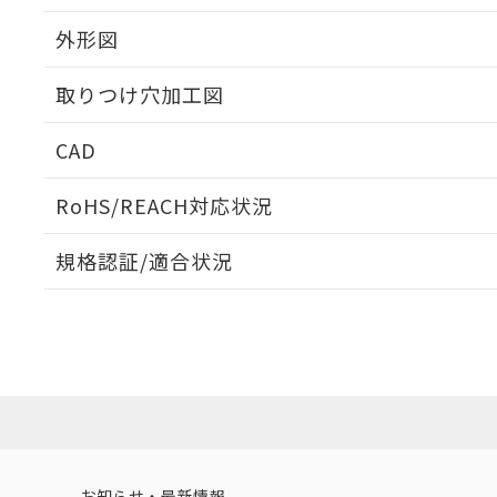
外形図
取りつけ穴加工図
CAD
ログイン/会員登録いただくと、CADデータをダウンロ
RoHS/REACH対応状況
規格認証/適合状況
EU RoHS
注意事項・凡例
A22NW-2ML-TWA-P102-WBについての規格認証/
営業員または販売店にお問い合わせください。
ダウンロードデータをご利用いただく前に、以下を必ずお読
対応状況
対応予定月
※1
※2
ソフトウェアの使用条件
対応済み
お知らせ・最新情報