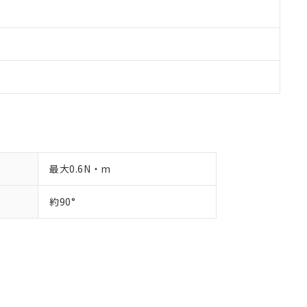
最大0.6N・m
約90°