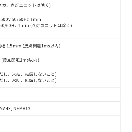
合意する
キャンセル
00Vメガ、点灯ユニットは除く)
書をダウンロードすることができます。
利用者とは、
"個人情報の共同利用に関して"
の「1.共同利用者の
します。
10物質）の非含有証明書
0V 50/60Hz 1min
明書（当社基準）
 50/60Hz 1min (点灯ユニットは除く)
日時点で非含有を証明するもので、過去に遡って非含有を証明するも
令のフタル酸エステル類４物質の対応では、対応完了までの期間は出
備考欄に対応日を記載しておりました。
振幅 1.5mm (接点開離1ms以内)
品への在庫切替を完了していることから、特段のことがない限り、20
す。
2
(接点開離1ms以内)
 (ただし、氷結、結露しないこと)
 (ただし、氷結、結露しないこと)
A4X, NEMA13