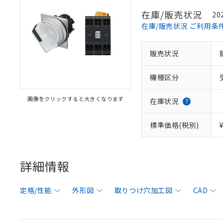
在庫/販売状況
20
在庫/販売状況 ご利用条
販売状況
機種区分
画像をクリックすると大きくなります
在庫状況
標準価格(税別)
詳細情報
定格/性能
外形図
取りつけ穴加工図
CAD