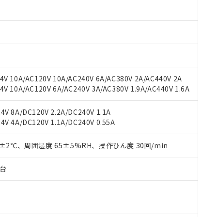
oHS指令（10物質）の非含有に対応した製品に切り替える予定のある
 RoHS指令（10物質）の非含有に非対応の商品で、対応品を出す予
 RoHS指令（10物質）の非含有の対応状況を調査中または確認中の
ンス料など無形物で、有害物質有無と関係のない商品です。
○×表
より、非含有部品としていたものが、含有品と判明した場合などやむ
みいただき、同意のうえご利用ください。
材料含有率が中国RoHSの基準値以下であることを示します。
材料含有率が中国RoHSの基準値を超えていることを示します。
、当社制御機器事業取扱商品の当社在庫状況および標準価格(税抜)
ら貴社製品のうち、外国為替および外国貿易法に定める商品（以下｢
質）：
V 10A/AC120V 10A/AC240V 6A/AC380V 2A/AC440V 2A
す。当社販売部門へお問い合わせください。
 水銀(Hg) 1000ppm以下、 カドミウム(Cd) 100ppm以下、
たは国外への提供する場合は、日本国政府の輸出許可(または役務取
 10A/AC120V 6A/AC240V 3A/AC380V 1.9A/AC440V 1.6A
000ppm以下、ポリ臭化ビフェニル類(PBB) 1000ppm以下、ポリ臭化ジフェニルエーテル類(P
事業取扱商品の中には、本サービスの対象外となる商品もあること
手続きをとります。
キシル) (DEHP)(別名：DOP) 1000ppm以下、フタル酸ブチルベンジル（BBP） 100
(GB/T26572)：
以下、フタル酸ジイソブチル (DIBP) 1000ppm以下
び標準価格照会結果は、記載している更新日時点での社内データに
物を破棄する場合は、完全に破砕するなど、違法に輸出されないよ
(水銀) : 1000ppm、 Cd(カドミウム) : 100ppm、
業用監視および制御機器に対する適用除外項目は除く。
V 8A/DC120V 2.2A/DC240V 1.1A
覧された時点での実際の在庫および標準価格とは異なる場合がある
1000ppm、 PBBs(ポリ臭化ビフェニル類) : 1000ppm、 PBDEs(ポリ臭化ジフェニルエーテル類
物質については閾値を超える意図的な使用がないことを確認しています。
V 4A/DC120V 1.1A/DC240V 0.55A
上の在庫あり
 1000ppm、 DIBP(フタル酸ジイソブチル) : 1000ppm、 BBP(フタル酸ブチルベンジル) :
品を、核兵器、ミサイル、化学兵器、生物兵器またはその他武器並
チルヘキシル)) : 1000ppm
況および標準価格はお客様のお取引先、またはお客様担当のオムロ
用いたしません。
ご相談ください。
0±2℃、周囲湿度 65±5%RH、操作ひん度 30回/min
は満たないが在庫あり
製品を第三者に販売する場合は、上記1、2および3の内容を当該第
機器販売店や当社販売拠点は「
販売ネットワーク
」をご確認くだ
販売先および販売に係わる関係者が違法に輸出するおそれがある場
用期限
び標準価格結果を当社の事前の承諾なく第三者に漏洩または開示し
え状況などにより、予定月が前後することがあります。
子台
(最新の在庫状況については、お客様のお取引先、またはお客様担当
（10物質）のすべてが基準値以下であることを示します。
店・当社販売員にご確認ください)
能（部品リスト作成サービス）をご利用いただくには、I-Webメン
使用状況下において有害物質が外部に漏えいし、環境に深刻な影響を
あります。
機種、また在庫状況の情報を公開していない機種
ェブサイト上で当社にご登録された部品リストについて、当社およ
書ダウンロード
す。当社販売部門へお問い合わせください。
品・サービスに関するお客様との取引・商談に必要な範囲で利用す