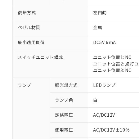
復帰方式
左自動
ベゼル材質
金属
最小適用負荷
DC5V 6mA
スイッチユニット構成
ユニット位置1: NO
ユニット位置2: 点灯
ユニット位置3: NC
ランプ
照光部方式
LEDランプ
ランプ色
白
定格電圧
AC/DC12V
※1 対応状況
使用電圧
AC/DC12V±10%
対応済み：EU