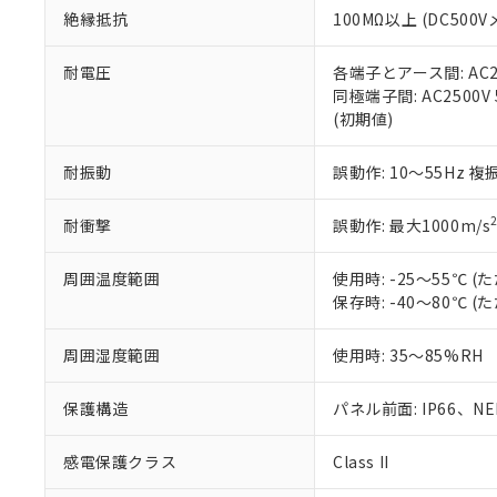
絶縁抵抗
100MΩ以上 (DC5
さい。
下記の非含有証明
※当社の共同
いる法人を指
EU RoHS指令（
耐電圧
各端子とアース間: AC250
51物質の非含有証
同極端子間: AC2500V
※本証明書は発行
(初期値)
また、RoHS指
混在することから
耐振動
誤動作: 10～55Hz 複
既に当社にて対応
り割愛しておりま
耐衝撃
誤動作: 最大1000m/s
周囲温度範囲
使用時: -25～55℃
保存時: -40～80℃
周囲湿度範囲
使用時: 35～85%RH
保護構造
パネル前面: IP66、NEM
感電保護クラス
Class II