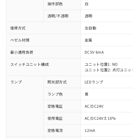
操作部色
白
透明/不透明
透明
復帰方式
左自動
ベゼル材質
金属
最小適用負荷
DC5V 6mA
スイッチユニット構成
ユニット位置1: NO
ユニット位置2: 点灯ユニット
ランプ
照光部方式
LEDランプ
ランプ色
黄
定格電圧
AC/DC24V
使用電圧
AC/DC24V±10%
※1 対応状況
定格電流
12mA
対応済み：EU RoHS指令（10物質）の