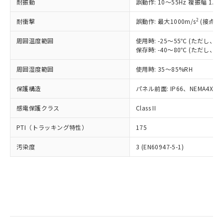
当社は規制貨物を破棄する場合は、完
耐振動
ル) (DEHP)(別名：DOP) 1000ppm以下、フタル酸ブチ
誤動作: 10～55Hz 複振幅 1.
正式な納期状況および標準価格はお客
ル類) : 1000ppm、
ルベンジル（BBP） 1000ppm以下、フタル酸ジブチル
全に破砕するなど、違法に輸出されな
DBP(フタル酸ジブチル) : 1000ppm、 DIBP(フタル酸ジ
様のお取引先、またはお客様担当のオ
（DBP） 1000ppm以下、フタル酸ジイソブチル
イソブチル) : 1000ppm、 BBP(フタル酸ブチルベンジ
△
一定数には満たないが在庫あり
いよう必要な手段を講じます。
2
耐衝撃
誤動作: 最大1000m/s
(接点開
ムロン制御機器販売店・当社販売員に
(DIBP) 1000ppm以下
ル) : 1000ppm、
当社は貴社製品を、核兵器、ミサイ
但し、RoHS指令で産業用監視および制御機器に対する
DEHP(フタル酸ビス(2-エチルヘキシル)) : 1000ppm
ご相談ください。
適用除外項目は除く。
周囲温度範囲
使用時: -25～55℃ (ただし
ル、化学兵器、生物兵器またはその他
－
在庫なし(最新の在庫状況につ
オムロン制御機器販売店や当社販売拠
フタル酸エステル類の４物質については閾値を超える意
保存時: -40～80℃ (ただし
武器並びにこれらの製造装置等に一切
いては、お客様のお取引先、ま
図的な使用がないことを確認しています。
点は「
販売ネットワーク
」をご確認
※2 環境保護使用期限
使用いたしません。
たはお客様担当のオムロン制御
ください。
周囲湿度範囲
使用時: 35～85%RH
当社は、貴社製品を第三者に販売する
機器販売店・当社販売員にご確
在庫状況および標準価格結果を当社の
※2 対応予定月
「ｅ」：有害物質（10物質）のすべてが基
場合は、上記1、2および3の内容を当
認ください)
事前の承諾なく第三者に漏洩または開
保護構造
パネル前面: IP66、NEMA4X, N
準値以下であることを示します。
該第三者に通知します。また当社は、
示しないようお願いします。
部品在庫の切り替え状況などにより、予定
「10」：通常の使用状況下において有害物
販売先および販売に係わる関係者が違
マイパーツ機能（部品リスト作成サー
感電保護クラス
Class II
空
受注生産機種、また在庫状況の
月が前後することがあります。
質が外部に漏えいし、環境に深刻な影響を
法に輸出するおそれがある場合は、取
ビス）をご利用いただくには、I-Web
白
情報を公開していない機種
及ぼさない年数を意味します。
り引きをいたしません。
PTI（トラッキング特性）
175
メンバーズにご登録されている必要が
「－」：未確認です。当社販売部門へお問
あります。
い合わせください。
汚染度
3 (EN60947-5-1)
お客様が当ウェブサイト上で当社にご
※3 非含有証明書ダウンロード
登録された部品リストについて、当社
および当社の共同利用者が、当社の製
下記の非含有証明書をダウンロードするこ
品・サービスに関するお客様との取
とができます。
合意する
キャンセル
引・商談に必要な範囲で利用すること
をご了承ください。
EU RoHS指令（10物質）の非含有証明書
※当社の共同利用者とは、
"個人情報
51物質の非含有証明書（当社基準）