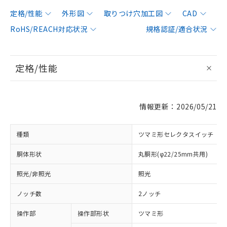
定格/性能
外形図
取りつけ穴加工図
CAD
RoHS/REACH対応状況
規格認証/適合状況
定格/性能
情報更新：2026/05/21
種類
ツマミ形セレクタスイッチ
胴体形状
丸胴形(φ22/25mm共用)
照光/非照光
照光
ノッチ数
2ノッチ
操作部
操作部形状
ツマミ形