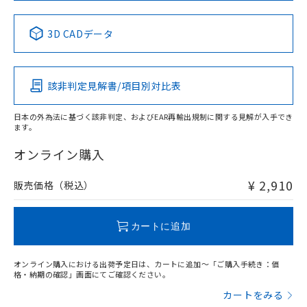
中国 RoHS表
※1 ※2
3D CADデータ
Pb
Hg
Cd
Cr(VI)
該非判定見解書/項目別対比表
X
O
O
O
日本の外為法に基づく該非判定、およびEAR再輸出規制に関する見解が入手でき
ます。
"対応済み"や非含有の記載がされた商品であっても、流通
在庫等で未対応品が混在する可能性があります。
オンライン購入
非含有品が必要な際は、弊社営業部門もしくは販売店へお
問い合わせください。
¥ 2,910
販売価格（税込）
この製品のRoHS/REACH対応状況ページへ
カートに追加
オンライン購入における出荷予定日は、カートに追加～「ご購入手続き：価
格・納期の確認」画面にてご確認ください。
カートをみる