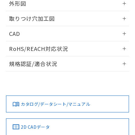
の共同利用に関して"
の「1.共同利
外形図
※本証明書は発行日時点で非含有を証明す
用者の範囲」に記載されている法人を
るもので、過去に遡って非含有を証明する
指します。
情報更新：2026/05/21
ものではありません。
取りつけ穴加工図
また、RoHS指令のフタル酸エステル類４
物質の対応では、対応完了までの期間は出
情報更新：2026/05/21
CAD
荷製品に未対応品が混在することから備考
欄に対応日を記載しておりました。
ログイン/会員登録いただくと、CADデータをダウンロー
RoHS/REACH対応状況
既に当社にて対応品への在庫切替を完了
ドすることができます。
していることから、特段のことがない限
情報更新：2026/7/29
り、2022年1月12日より割愛しておりま
規格認証/適合状況
す。
ログイン/会員登録
EU RoHS
注意事項・凡例
A22NW-2ML-TWA-P100-YCについての規格認証/適合状況に
ついては、「カスタマーサポートセンタ お客様相談室」また
は貴社担当オムロン営業員または販売店にお問い合わせくだ
対応状況
対応予定月
※1
※2
さい。
ダウンロードデータをご利用いただく前に、以下を必ずお読
みください。
カタログ/データシート/マニュアル
対応済み
ソフトウェアの使用条件
お問い合わせ
中国 RoHS
注意事項・凡例
2D CADデータ