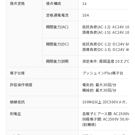
非含有に対応した製品が提供可能な商品で
接点定格
接点構成
1a
す。
対応予定：EU RoHS指令（10物質）の非含
定格通電電流
10A
ご利用条件
有に対応した製品に切り替える予定のある
商品です。
開閉能力(AC)
抵抗負荷(AC-12): AC24V 10A/A
誘導負荷(AC-15): AC24V 10A/AC
対応予定なし：EU RoHS指令（10物質）の
以下の条件をお読みいただき、同意のうえ
非含有に非対応の商品で、対応品を出す予
ご利用ください。
開閉能力(DC)
抵抗負荷(DC-12): DC24V 8A/DC
定はありません。
誘導負荷(DC-13): DC24V 4A/DC
調査・確認中：EU RoHS指令（10物質）の
本サービスは、当社制御機器事業取扱
※1 中国RoHS○×表
非含有の対応状況を調査中または確認中の
商品の当社在庫状況および標準価格
開閉能力説明
測定条件: 周囲温度 20±2℃、
商品です。
(税抜)を提供させていただくもので
「○」：最大均質材料含有率が中国RoHSの
非該当品：ライセンス料など無形物で、有
端子仕様
プッシュインPlus端子台
す。
基準値以下であることを示します。
害物質有無と関係のない商品です。
当社制御機器事業取扱商品の中には、
「×」：最大均質材料含有率が中国RoHSの
仕入先様の事情により、非含有部品として
許容操作頻度
電気的: 最大30回/分
本サービスの対象外となる商品もある
基準値を超えていることを示します。
いたものが、含有品と判明した場合などや
機械的: 最大30回/分
当社は、これら貴社製品のうち、外国
ことをご了承ください。
「－」：未確認です。当社販売部門へお問
むを得ず変更することがあります。
為替および外国貿易法に定める商品
在庫状況および標準価格照会結果は、
い合わせください。
絶縁抵抗
100MΩ以上 (DC500Vメガ、
（以下｢規制貨物等」という）を輸出
記載している更新日時点での社内デー
*EU RoHS指令（10物質）：
または国外への提供する場合は、日本
記
タに基づき作成されるものであり、閲
説明
耐電圧
鉛(Pb) 1000ppm以下、 水銀(Hg) 1000ppm以下、 カド
各端子とアース間: AC2500V 50/
*中国RoHS10物質の基準値 (GB/T26572)：
国政府の輸出許可(または役務取引許
号
覧された時点での実際の在庫および標
ミウム(Cd) 100ppm以下、
Pb(鉛) :1000ppm、 Hg(水銀) : 1000ppm、 Cd(カドミウ
同極端子間: AC2500V 50/60
可)を取得するなどの必要な手続きを
六価クロム(Cr(Ⅵ)) 1000ppm以下、ポリ臭化ビフェニル
ム) : 100ppm、
準価格とは異なる場合があることをご
(初期値)
類(PBB) 1000ppm以下、ポリ臭化ジフェニルエーテル類
Cr(Ⅵ)(六価クロム) : 1000ppm、 PBBs(ポリ臭化ビフェ
とります。
了承ください。
(PBDE) 1000ppm以下、フタル酸ビス(2-エチルヘキシ
○
一定数以上の在庫あり
ニル類) : 1000ppm、 PBDEs(ポリ臭化ジフェニルエーテ