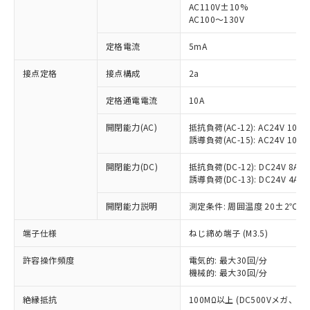
AC110V±10%
AC100～130V
対応済み：EU RoHS指令（10物質）の
非含有に対応した製品が提供可能な商品で
定格電流
5mA
す。
対応予定：EU RoHS指令（10物質）の非含
接点定格
接点構成
2a
ご利用条件
有に対応した製品に切り替える予定のある
商品です。
定格通電電流
10A
対応予定なし：EU RoHS指令（10物質）の
以下の条件をお読みいただき、同意のうえ
非含有に非対応の商品で、対応品を出す予
開閉能力(AC)
抵抗負荷(AC-12): AC24V 10A/A
ご利用ください。
定はありません。
誘導負荷(AC-15): AC24V 10A/AC
調査・確認中：EU RoHS指令（10物質）の
本サービスは、当社制御機器事業取扱
※1 中国RoHS○×表
非含有の対応状況を調査中または確認中の
開閉能力(DC)
抵抗負荷(DC-12): DC24V 8A/DC
商品の当社在庫状況および標準価格
誘導負荷(DC-13): DC24V 4A/DC
商品です。
(税抜)を提供させていただくもので
「○」：最大均質材料含有率が中国RoHSの
非該当品：ライセンス料など無形物で、有
す。
開閉能力説明
測定条件: 周囲温度 20±2℃、
基準値以下であることを示します。
害物質有無と関係のない商品です。
当社制御機器事業取扱商品の中には、
「×」：最大均質材料含有率が中国RoHSの
仕入先様の事情により、非含有部品として
本サービスの対象外となる商品もある
端子仕様
ねじ締め端子 (M3.5)
基準値を超えていることを示します。
いたものが、含有品と判明した場合などや
当社は、これら貴社製品のうち、外国
ことをご了承ください。
「－」：未確認です。当社販売部門へお問
むを得ず変更することがあります。
為替および外国貿易法に定める商品
在庫状況および標準価格照会結果は、
許容操作頻度
電気的: 最大30回/分
い合わせください。
（以下｢規制貨物等」という）を輸出
機械的: 最大30回/分
記載している更新日時点での社内デー
*EU RoHS指令（10物質）：
または国外への提供する場合は、日本
記
タに基づき作成されるものであり、閲
説明
鉛(Pb) 1000ppm以下、 水銀(Hg) 1000ppm以下、 カド
*中国RoHS10物質の基準値 (GB/T26572)：
国政府の輸出許可(または役務取引許
絶縁抵抗
100MΩ以上 (DC500Vメガ、
号
覧された時点での実際の在庫および標
ミウム(Cd) 100ppm以下、
Pb(鉛) :1000ppm、 Hg(水銀) : 1000ppm、 Cd(カドミウ