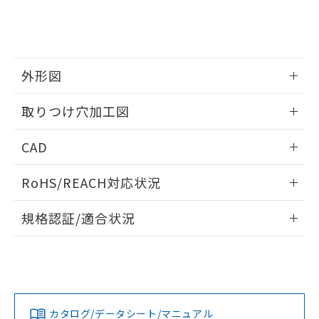
をご了承ください。
EU RoHS指令（10物質）の非含有証明書
※当社の共同利用者とは、
"個人情報
51物質の非含有証明書（当社基準）
の共同利用に関して"
の「1.共同利
※本証明書は発行日時点で非含有を証明す
用者の範囲」に記載されている法人を
るもので、過去に遡って非含有を証明する
指します。
ものではありません。
外形図
また、RoHS指令のフタル酸エステル類４
情報更新：2026/05/21
物質の対応では、対応完了までの期間は出
取りつけ穴加工図
荷製品に未対応品が混在することから備考
欄に対応日を記載しておりました。
情報更新：2026/05/21
CAD
既に当社にて対応品への在庫切替を完了
していることから、特段のことがない限
ログイン/会員登録いただくと、CADデータをダウンロー
り、2022年1月12日より割愛しておりま
RoHS/REACH対応状況
ドすることができます。
す。
情報更新：2026/7/29
規格認証/適合状況
ログイン/会員登録
EU RoHS
注意事項・凡例
UL認証
CSA認証
CEマーキング
Yes
Yes
Yes
対応状況
対応予定月
※1
※2
ダウンロードデータをご利用いただく前に、以下を必ずお読
みください。
カタログ/データシート/マニュアル
対応済み