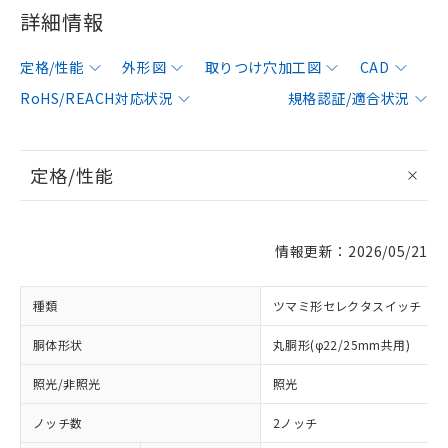
詳細情報
定格/性能
外形図
取りつけ穴加工図
CAD
RoHS/REACH対応状況
規格認証/適合状況
定格/性能
情報更新：2026/05/21
種類
ツマミ形セレクタスイッチ
胴体形状
丸胴形(φ22/25mm共用)
照光/非照光
照光
ノッチ数
2ノッチ