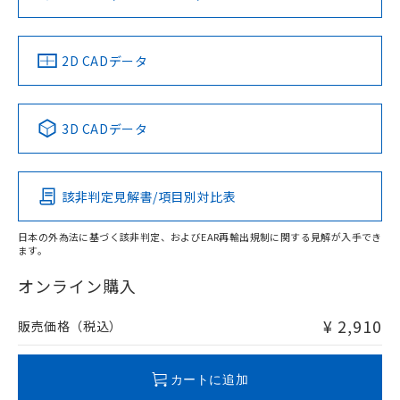
ソフトウェアの使用条件
LR型式承認
DNV型式承認
BV型式承認
KR型式承
（イギリス
（ノルウェー
（フランス
（韓国
船舶規格）
船舶規格）
船舶規格）
船舶規格
中国 RoHS
注意事項・凡例
2D CADデータ
No
No
No
No
中国 RoHS表
※1 ※2
3D CADデータ
この製品の規格認証/適合状況ページへ
Pb
Hg
Cd
Cr(VI)
その他の認証はこちらのページからご検索ください
該非判定見解書/項目別対比表
O
O
O
O
日本の外為法に基づく該非判定、およびEAR再輸出規制に関する見解が入手でき
ます。
"対応済み"や非含有の記載がされた商品であっても、流通
在庫等で未対応品が混在する可能性があります。
オンライン購入
非含有品が必要な際は、弊社営業部門もしくは販売店へお
問い合わせください。
¥ 2,910
販売価格（税込）
この製品のRoHS/REACH対応状況ページへ
カートに追加