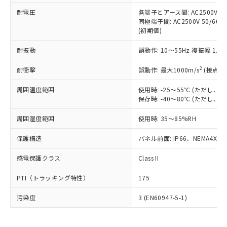
可)を取得するなどの必要な手続きを
六価クロム(Cr(Ⅵ)) 1000ppm以下、ポリ臭化ビフェニル
ム) : 100ppm、
準価格とは異なる場合があることをご
類(PBB) 1000ppm以下、ポリ臭化ジフェニルエーテル類
耐電圧
各端子とアース間: AC2500V 50/
Cr(Ⅵ)(六価クロム) : 1000ppm、 PBBs(ポリ臭化ビフェ
とります。
了承ください。
(PBDE) 1000ppm以下、フタル酸ビス(2-エチルヘキシ
○
一定数以上の在庫あり
ニル類) : 1000ppm、 PBDEs(ポリ臭化ジフェニルエーテ
同極端子間: AC2500V 50/60
当社は規制貨物を破棄する場合は、完
ル) (DEHP)(別名：DOP) 1000ppm以下、フタル酸ブチ
正式な納期状況および標準価格はお客
ル類) : 1000ppm、
(初期値)
ルベンジル（BBP） 1000ppm以下、フタル酸ジブチル
全に破砕するなど、違法に輸出されな
DBP(フタル酸ジブチル) : 1000ppm、 DIBP(フタル酸ジ
様のお取引先、またはお客様担当のオ
（DBP） 1000ppm以下、フタル酸ジイソブチル
イソブチル) : 1000ppm、 BBP(フタル酸ブチルベンジ
△
一定数には満たないが在庫あり
いよう必要な手段を講じます。
ムロン制御機器販売店・当社販売員に
(DIBP) 1000ppm以下
耐振動
誤動作: 10～55Hz 複振幅 1.
ル) : 1000ppm、
当社は貴社製品を、核兵器、ミサイ
但し、RoHS指令で産業用監視および制御機器に対する
DEHP(フタル酸ビス(2-エチルヘキシル)) : 1000ppm
ご相談ください。
適用除外項目は除く。
ル、化学兵器、生物兵器またはその他
－
在庫なし(最新の在庫状況につ
2
オムロン制御機器販売店や当社販売拠
耐衝撃
誤動作: 最大1000m/s
(接点開
フタル酸エステル類の４物質については閾値を超える意
武器並びにこれらの製造装置等に一切
いては、お客様のお取引先、ま
図的な使用がないことを確認しています。
点は「
販売ネットワーク
」をご確認
※2 環境保護使用期限
使用いたしません。
たはお客様担当のオムロン制御
周囲温度範囲
使用時: -25～55℃ (ただし
ください。
当社は、貴社製品を第三者に販売する
保存時: -40～80℃ (ただし
機器販売店・当社販売員にご確
在庫状況および標準価格結果を当社の
※2 対応予定月
「ｅ」：有害物質（10物質）のすべてが基
場合は、上記1、2および3の内容を当
認ください)
事前の承諾なく第三者に漏洩または開
準値以下であることを示します。
周囲湿度範囲
使用時: 35～85%RH
該第三者に通知します。また当社は、
示しないようお願いします。
部品在庫の切り替え状況などにより、予定
「10」：通常の使用状況下において有害物
販売先および販売に係わる関係者が違
マイパーツ機能（部品リスト作成サー
空
受注生産機種、また在庫状況の
保護構造
パネル前面: IP66、NEMA4X, N
月が前後することがあります。
質が外部に漏えいし、環境に深刻な影響を
法に輸出するおそれがある場合は、取
ビス）をご利用いただくには、I-Web
白
情報を公開していない機種
及ぼさない年数を意味します。
り引きをいたしません。
メンバーズにご登録されている必要が
感電保護クラス
Class II
「－」：未確認です。当社販売部門へお問
あります。
い合わせください。
お客様が当ウェブサイト上で当社にご
PTI（トラッキング特性）
175
※3 非含有証明書ダウンロード
登録された部品リストについて、当社
および当社の共同利用者が、当社の製
汚染度
3 (EN60947-5-1)
下記の非含有証明書をダウンロードするこ
品・サービスに関するお客様との取
とができます。
合意する
キャンセル
引・商談に必要な範囲で利用すること