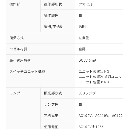
操作部
操作部形状
ツマミ形
操作部色
白
透明/不透明
透明
復帰方式
左自動
ベゼル材質
金属
最小適用負荷
DC5V 6mA
スイッチユニット構成
ユニット位置1: NO
ユニット位置2: 点灯ユニット
ユニット位置3: NO
ランプ
照光部方式
LEDランプ
ランプ色
白
定格電圧
AC100V、AC110V、AC120V
※1 対応状況
使用電圧
AC100V±10%