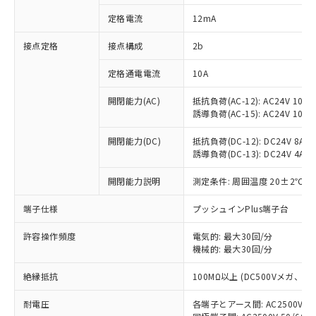
対応済み：EU RoHS指令（10物質）の
定格電流
12mA
非含有に対応した製品が提供可能な商品で
す。
接点定格
接点構成
2b
対応予定：EU RoHS指令（10物質）の非含
ご利用条件
有に対応した製品に切り替える予定のある
定格通電電流
10A
商品です。
対応予定なし：EU RoHS指令（10物質）の
開閉能力(AC)
抵抗負荷(AC-12): AC24V 10A/A
以下の条件をお読みいただき、同意のうえ
非含有に非対応の商品で、対応品を出す予
誘導負荷(AC-15): AC24V 10A/AC
ご利用ください。
定はありません。
調査・確認中：EU RoHS指令（10物質）の
開閉能力(DC)
抵抗負荷(DC-12): DC24V 8A/DC
本サービスは、当社制御機器事業取扱
※1 中国RoHS○×表
誘導負荷(DC-13): DC24V 4A/DC
非含有の対応状況を調査中または確認中の
商品の当社在庫状況および標準価格
商品です。
(税抜)を提供させていただくもので
開閉能力説明
測定条件: 周囲温度 20±2℃、
「○」：最大均質材料含有率が中国RoHSの
非該当品：ライセンス料など無形物で、有
す。
基準値以下であることを示します。
害物質有無と関係のない商品です。
当社制御機器事業取扱商品の中には、
端子仕様
プッシュインPlus端子台
「×」：最大均質材料含有率が中国RoHSの
仕入先様の事情により、非含有部品として
本サービスの対象外となる商品もある
基準値を超えていることを示します。
いたものが、含有品と判明した場合などや
当社は、これら貴社製品のうち、外国
ことをご了承ください。
許容操作頻度
電気的: 最大30回/分
「－」：未確認です。当社販売部門へお問
むを得ず変更することがあります。
為替および外国貿易法に定める商品
機械的: 最大30回/分
在庫状況および標準価格照会結果は、
い合わせください。
（以下｢規制貨物等」という）を輸出
記載している更新日時点での社内デー
*EU RoHS指令（10物質）：
または国外への提供する場合は、日本
絶縁抵抗
100MΩ以上 (DC500Vメガ、
記
タに基づき作成されるものであり、閲
説明
鉛(Pb) 1000ppm以下、 水銀(Hg) 1000ppm以下、 カド
*中国RoHS10物質の基準値 (GB/T26572)：
国政府の輸出許可(または役務取引許
号
覧された時点での実際の在庫および標
ミウム(Cd) 100ppm以下、
Pb(鉛) :1000ppm、 Hg(水銀) : 1000ppm、 Cd(カドミウ
耐電圧
各端子とアース間: AC2500V 50/
可)を取得するなどの必要な手続きを
六価クロム(Cr(Ⅵ)) 1000ppm以下、ポリ臭化ビフェニル
ム) : 100ppm、
準価格とは異なる場合があることをご