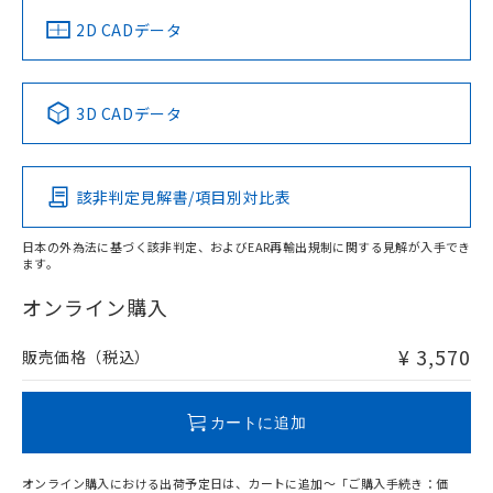
中国 RoHS
注意事項・凡例
2D CADデータ
中国 RoHS表
※1 ※2
3D CADデータ
Pb
Hg
Cd
Cr(VI)
該非判定見解書/項目別対比表
O
O
O
O
日本の外為法に基づく該非判定、およびEAR再輸出規制に関する見解が入手でき
ます。
"対応済み"や非含有の記載がされた商品であっても、流通
在庫等で未対応品が混在する可能性があります。
オンライン購入
非含有品が必要な際は、弊社営業部門もしくは販売店へお
問い合わせください。
¥ 3,570
販売価格（税込）
この製品のRoHS/REACH対応状況ページへ
カートに追加
オンライン購入における出荷予定日は、カートに追加～「ご購入手続き：価