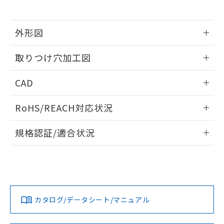
※当社の共同利用者とは、
"個人情報
51物質の非含有証明書（当社基準）
の共同利用に関して"
の「1.共同利
※本証明書は発行日時点で非含有を証明す
用者の範囲」に記載されている法人を
るもので、過去に遡って非含有を証明する
外形図
指します。
ものではありません。
情報更新：2026/05/21
また、RoHS指令のフタル酸エステル類４
取りつけ穴加工図
物質の対応では、対応完了までの期間は出
荷製品に未対応品が混在することから備考
情報更新：2026/05/21
CAD
欄に対応日を記載しておりました。
既に当社にて対応品への在庫切替を完了
ログイン/会員登録いただくと、CADデータをダウンロー
していることから、特段のことがない限
RoHS/REACH対応状況
ドすることができます。
り、2022年1月12日より割愛しておりま
す。
情報更新：2026/7/29
規格認証/適合状況
ログイン/会員登録
EU RoHS
注意事項・凡例
A22NW-2ML-TRA-P202-RDについての規格認証/適合状況に
ついては、「カスタマーサポートセンタ お客様相談室」また
は貴社担当オムロン営業員または販売店にお問い合わせくだ
対応状況
対応予定月
※1
※2
さい。
ダウンロードデータをご利用いただく前に、以下を必ずお読
みください。
カタログ/データシート/マニュアル
対応済み
ソフトウェアの使用条件
お問い合わせ