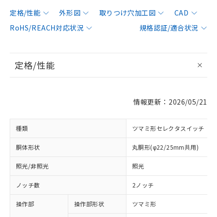
定格/性能
外形図
取りつけ穴加工図
CAD
RoHS/REACH対応状況
規格認証/適合状況
定格/性能
情報更新：2026/05/21
種類
ツマミ形セレクタスイッチ
胴体形状
丸胴形(φ22/25mm共用)
照光/非照光
照光
ノッチ数
2ノッチ
操作部
操作部形状
ツマミ形