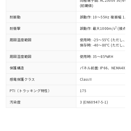
類(PBB) 1000ppm以下、ポリ臭化ジフェニルエーテル類
同極端子間: AC2500V 50/60
Cr(Ⅵ)(六価クロム) : 1000ppm、 PBBs(ポリ臭化ビフェ
とります。
了承ください。
(PBDE) 1000ppm以下、フタル酸ビス(2-エチルヘキシ
○
一定数以上の在庫あり
ニル類) : 1000ppm、 PBDEs(ポリ臭化ジフェニルエーテ
(初期値)
当社は規制貨物を破棄する場合は、完
ル) (DEHP)(別名：DOP) 1000ppm以下、フタル酸ブチ
正式な納期状況および標準価格はお客
ル類) : 1000ppm、
ルベンジル（BBP） 1000ppm以下、フタル酸ジブチル
全に破砕するなど、違法に輸出されな
DBP(フタル酸ジブチル) : 1000ppm、 DIBP(フタル酸ジ
様のお取引先、またはお客様担当のオ
耐振動
誤動作: 10～55Hz 複振幅 1.
（DBP） 1000ppm以下、フタル酸ジイソブチル
イソブチル) : 1000ppm、 BBP(フタル酸ブチルベンジ
△
一定数には満たないが在庫あり
いよう必要な手段を講じます。
ムロン制御機器販売店・当社販売員に
(DIBP) 1000ppm以下
ル) : 1000ppm、
当社は貴社製品を、核兵器、ミサイ
但し、RoHS指令で産業用監視および制御機器に対する
DEHP(フタル酸ビス(2-エチルヘキシル)) : 1000ppm
ご相談ください。
2
耐衝撃
誤動作: 最大1000m/s
(接点開
適用除外項目は除く。
ル、化学兵器、生物兵器またはその他
－
在庫なし(最新の在庫状況につ
オムロン制御機器販売店や当社販売拠
フタル酸エステル類の４物質については閾値を超える意
武器並びにこれらの製造装置等に一切
いては、お客様のお取引先、ま
周囲温度範囲
図的な使用がないことを確認しています。
使用時: -25～55℃ (ただし
点は「
販売ネットワーク
」をご確認
※2 環境保護使用期限
使用いたしません。
保存時: -40～80℃ (ただし
たはお客様担当のオムロン制御
ください。
当社は、貴社製品を第三者に販売する
機器販売店・当社販売員にご確
在庫状況および標準価格結果を当社の
※2 対応予定月
「ｅ」：有害物質（10物質）のすべてが基
周囲湿度範囲
使用時: 35～85%RH
場合は、上記1、2および3の内容を当
認ください)
事前の承諾なく第三者に漏洩または開
準値以下であることを示します。
該第三者に通知します。また当社は、
示しないようお願いします。
保護構造
パネル前面: IP66、NEMA4X, N
部品在庫の切り替え状況などにより、予定
「10」：通常の使用状況下において有害物
販売先および販売に係わる関係者が違
マイパーツ機能（部品リスト作成サー
空
受注生産機種、また在庫状況の
月が前後することがあります。
質が外部に漏えいし、環境に深刻な影響を
法に輸出するおそれがある場合は、取
ビス）をご利用いただくには、I-Web
白
情報を公開していない機種
感電保護クラス
Class II
及ぼさない年数を意味します。
り引きをいたしません。
メンバーズにご登録されている必要が
「－」：未確認です。当社販売部門へお問
あります。
PTI（トラッキング特性）
175
い合わせください。
お客様が当ウェブサイト上で当社にご
※3 非含有証明書ダウンロード
登録された部品リストについて、当社
汚染度
3 (EN60947-5-1)
および当社の共同利用者が、当社の製
下記の非含有証明書をダウンロードするこ
品・サービスに関するお客様との取
とができます。
合意する
キャンセル
引・商談に必要な範囲で利用すること
をご了承ください。
EU RoHS指令（10物質）の非含有証明書