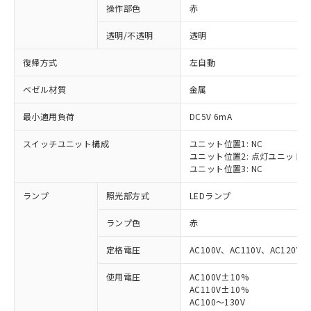
操作部色
赤
透明/不透明
透明
復帰方式
左自動
ベゼル材質
金属
最小適用負荷
DC5V 6mA
スイッチユニット構成
ユニット位置1: NC
ユニット位置2: 点灯ユニット
ユニット位置3: NC
ランプ
照光部方式
LEDランプ
ランプ色
赤
定格電圧
AC100V、AC110V、AC120V
使用電圧
AC100V±10%
※1 対応状況
AC110V±10%
AC100～130V