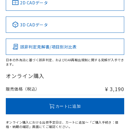
中国 RoHS
注意事項・凡例
2D CADデータ
中国 RoHS表
※1 ※2
3D CADデータ
Pb
Hg
Cd
Cr(VI)
該非判定見解書/項目別対比表
O
O
O
O
日本の外為法に基づく該非判定、およびEAR再輸出規制に関する見解が入手でき
ます。
"対応済み"や非含有の記載がされた商品であっても、流通
在庫等で未対応品が混在する可能性があります。
オンライン購入
非含有品が必要な際は、弊社営業部門もしくは販売店へお
問い合わせください。
¥ 3,190
販売価格（税込）
この製品のRoHS/REACH対応状況ページへ
カートに追加
オンライン購入における出荷予定日は、カートに追加～「ご購入手続き：価
格・納期の確認」画面にてご確認ください。