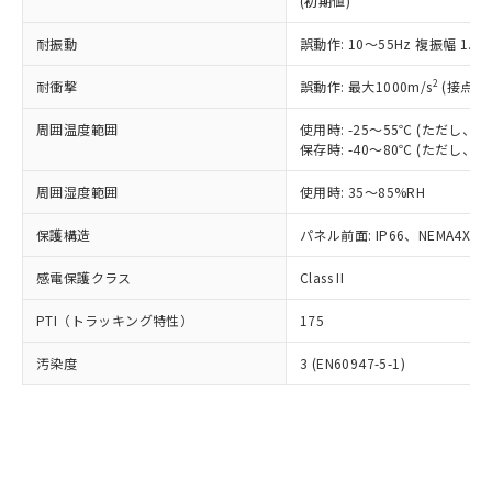
(初期値)
了承ください。
(PBDE) 1000ppm以下、フタル酸ビス(2-エチルヘキシ
○
一定数以上の在庫あり
ニル類) : 1000ppm、 PBDEs(ポリ臭化ジフェニルエーテ
当社は規制貨物を破棄する場合は、完
ル) (DEHP)(別名：DOP) 1000ppm以下、フタル酸ブチ
正式な納期状況および標準価格はお客
ル類) : 1000ppm、
ルベンジル（BBP） 1000ppm以下、フタル酸ジブチル
全に破砕するなど、違法に輸出されな
耐振動
DBP(フタル酸ジブチル) : 1000ppm、 DIBP(フタル酸ジ
誤動作: 10～55Hz 複振幅 1.
様のお取引先、またはお客様担当のオ
（DBP） 1000ppm以下、フタル酸ジイソブチル
イソブチル) : 1000ppm、 BBP(フタル酸ブチルベンジ
△
一定数には満たないが在庫あり
いよう必要な手段を講じます。
ムロン制御機器販売店・当社販売員に
(DIBP) 1000ppm以下
ル) : 1000ppm、
2
耐衝撃
誤動作: 最大1000m/s
(接点開
当社は貴社製品を、核兵器、ミサイ
但し、RoHS指令で産業用監視および制御機器に対する
DEHP(フタル酸ビス(2-エチルヘキシル)) : 1000ppm
ご相談ください。
適用除外項目は除く。
ル、化学兵器、生物兵器またはその他
－
在庫なし(最新の在庫状況につ
オムロン制御機器販売店や当社販売拠
フタル酸エステル類の４物質については閾値を超える意
周囲温度範囲
使用時: -25～55℃ (ただし
武器並びにこれらの製造装置等に一切
いては、お客様のお取引先、ま
図的な使用がないことを確認しています。
点は「
販売ネットワーク
」をご確認
保存時: -40～80℃ (ただし
※2 環境保護使用期限
使用いたしません。
たはお客様担当のオムロン制御
ください。
当社は、貴社製品を第三者に販売する
機器販売店・当社販売員にご確
在庫状況および標準価格結果を当社の
周囲湿度範囲
使用時: 35～85%RH
※2 対応予定月
「ｅ」：有害物質（10物質）のすべてが基
場合は、上記1、2および3の内容を当
認ください)
事前の承諾なく第三者に漏洩または開
準値以下であることを示します。
該第三者に通知します。また当社は、
示しないようお願いします。
保護構造
パネル前面: IP66、NEMA4X, N
部品在庫の切り替え状況などにより、予定
「10」：通常の使用状況下において有害物
販売先および販売に係わる関係者が違
マイパーツ機能（部品リスト作成サー
空
受注生産機種、また在庫状況の
月が前後することがあります。
質が外部に漏えいし、環境に深刻な影響を
法に輸出するおそれがある場合は、取
感電保護クラス
Class II
ビス）をご利用いただくには、I-Web
白
情報を公開していない機種
及ぼさない年数を意味します。
り引きをいたしません。
メンバーズにご登録されている必要が
「－」：未確認です。当社販売部門へお問
PTI（トラッキング特性）
175
あります。
い合わせください。
お客様が当ウェブサイト上で当社にご
※3 非含有証明書ダウンロード
汚染度
3 (EN60947-5-1)
登録された部品リストについて、当社
および当社の共同利用者が、当社の製
下記の非含有証明書をダウンロードするこ
品・サービスに関するお客様との取
とができます。
合意する
キャンセル
引・商談に必要な範囲で利用すること
をご了承ください。
EU RoHS指令（10物質）の非含有証明書
※当社の共同利用者とは、
"個人情報