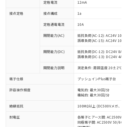
対応済み：EU RoHS指令（10物質）の
定格電流
12mA
非含有に対応した製品が提供可能な商品で
す。
接点定格
接点構成
1a
対応予定：EU RoHS指令（10物質）の非含
ご利用条件
有に対応した製品に切り替える予定のある
定格通電電流
10A
商品です。
開閉能力(AC)
抵抗負荷(AC-12): AC24V 10A/A
対応予定なし：EU RoHS指令（10物質）の
以下の条件をお読みいただき、同意のうえ
誘導負荷(AC-15): AC24V 10A/AC
非含有に非対応の商品で、対応品を出す予
ご利用ください。
定はありません。
開閉能力(DC)
抵抗負荷(DC-12): DC24V 8A/DC
調査・確認中：EU RoHS指令（10物質）の
本サービスは、当社制御機器事業取扱
誘導負荷(DC-13): DC24V 4A/DC
※1 中国RoHS○×表
非含有の対応状況を調査中または確認中の
商品の当社在庫状況および標準価格
商品です。
開閉能力説明
測定条件: 周囲温度 20±2℃、
(税抜)を提供させていただくもので
「○」：最大均質材料含有率が中国RoHSの
非該当品：ライセンス料など無形物で、有
す。
基準値以下であることを示します。
害物質有無と関係のない商品です。
端子仕様
プッシュインPlus端子台
当社制御機器事業取扱商品の中には、
「×」：最大均質材料含有率が中国RoHSの
仕入先様の事情により、非含有部品として
本サービスの対象外となる商品もある
基準値を超えていることを示します。
いたものが、含有品と判明した場合などや
許容操作頻度
電気的: 最大30回/分
当社は、これら貴社製品のうち、外国
ことをご了承ください。
「－」：未確認です。当社販売部門へお問
機械的: 最大30回/分
むを得ず変更することがあります。
為替および外国貿易法に定める商品
在庫状況および標準価格照会結果は、
い合わせください。
（以下｢規制貨物等」という）を輸出
記載している更新日時点での社内デー
絶縁抵抗
100MΩ以上 (DC500Vメガ、
*EU RoHS指令（10物質）：
または国外への提供する場合は、日本
記
タに基づき作成されるものであり、閲
説明
鉛(Pb) 1000ppm以下、 水銀(Hg) 1000ppm以下、 カド
*中国RoHS10物質の基準値 (GB/T26572)：
国政府の輸出許可(または役務取引許
号
覧された時点での実際の在庫および標
ミウム(Cd) 100ppm以下、
耐電圧
Pb(鉛) :1000ppm、 Hg(水銀) : 1000ppm、 Cd(カドミウ
各端子とアース間: AC2500V 50/
可)を取得するなどの必要な手続きを
六価クロム(Cr(Ⅵ)) 1000ppm以下、ポリ臭化ビフェニル
ム) : 100ppm、
準価格とは異なる場合があることをご
同極端子間: AC2500V 50/60
類(PBB) 1000ppm以下、ポリ臭化ジフェニルエーテル類
Cr(Ⅵ)(六価クロム) : 1000ppm、 PBBs(ポリ臭化ビフェ
とります。