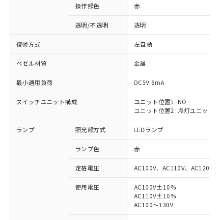
操作部色
赤
透明/不透明
透明
復帰方式
左自動
ベゼル材質
金属
最小適用負荷
DC5V 6mA
スイッチユニット構成
ユニット位置1: NO
ユニット位置2: 点灯ユニット
ランプ
照光部方式
LEDランプ
ランプ色
赤
定格電圧
AC100V、AC110V、AC120V
使用電圧
AC100V±10%
AC110V±10%
※1 対応状況
AC100～130V