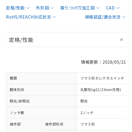
定格/性能
外形図
取りつけ穴加工図
CAD
RoHS/REACH対応状況
規格認証/適合状況
定格/性能
情報更新：2026/05/21
種類
ツマミ形セレクタスイッチ
胴体形状
丸胴形(φ22/25mm共用)
照光/非照光
照光
ノッチ数
2ノッチ
操作部
操作部形状
ツマミ形