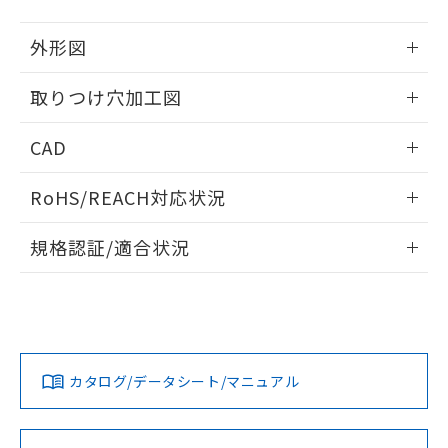
51物質の非含有証明書（当社基準）
の共同利用に関して"
の「1.共同利
※本証明書は発行日時点で非含有を証明す
用者の範囲」に記載されている法人を
外形図
るもので、過去に遡って非含有を証明する
指します。
ものではありません。
情報更新：2026/05/21
取りつけ穴加工図
また、RoHS指令のフタル酸エステル類４
物質の対応では、対応完了までの期間は出
情報更新：2026/05/21
荷製品に未対応品が混在することから備考
CAD
欄に対応日を記載しておりました。
既に当社にて対応品への在庫切替を完了
ログイン/会員登録いただくと、CADデータをダウンロー
RoHS/REACH対応状況
していることから、特段のことがない限
ドすることができます。
り、2022年1月12日より割愛しておりま
情報更新：2026/7/29
す。
規格認証/適合状況
ログイン/会員登録
EU RoHS
注意事項・凡例
A22NW-2ML-TRA-P100-RDについての規格認証/適合状況に
ついては、「カスタマーサポートセンタ お客様相談室」また
は貴社担当オムロン営業員または販売店にお問い合わせくだ
対応状況
対応予定月
※1
※2
さい。
ダウンロードデータをご利用いただく前に、以下を必ずお読
みください。
カタログ/データシート/マニュアル
対応済み
ソフトウェアの使用条件
お問い合わせ