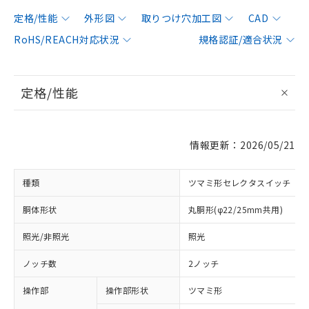
定格/性能
外形図
取りつけ穴加工図
CAD
RoHS/REACH対応状況
規格認証/適合状況
定格/性能
情報更新：2026/05/21
種類
ツマミ形セレクタスイッチ
胴体形状
丸胴形(φ22/25mm共用)
照光/非照光
照光
ノッチ数
2ノッチ
操作部
操作部形状
ツマミ形