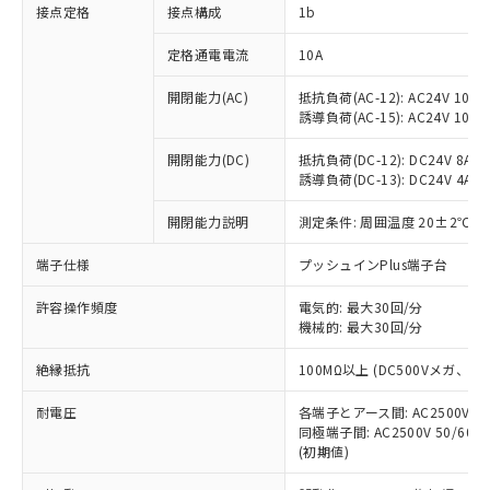
非含有に対応した製品が提供可能な商品で
接点定格
接点構成
1b
す。
対応予定：EU RoHS指令（10物質）の非含
定格通電電流
10A
ご利用条件
有に対応した製品に切り替える予定のある
商品です。
開閉能力(AC)
抵抗負荷(AC-12): AC24V 10A/A
誘導負荷(AC-15): AC24V 10A/AC
対応予定なし：EU RoHS指令（10物質）の
以下の条件をお読みいただき、同意のうえ
非含有に非対応の商品で、対応品を出す予
ご利用ください。
開閉能力(DC)
抵抗負荷(DC-12): DC24V 8A/DC
定はありません。
誘導負荷(DC-13): DC24V 4A/DC
調査・確認中：EU RoHS指令（10物質）の
本サービスは、当社制御機器事業取扱
※1 中国RoHS○×表
非含有の対応状況を調査中または確認中の
商品の当社在庫状況および標準価格
開閉能力説明
測定条件: 周囲温度 20±2℃、
商品です。
(税抜)を提供させていただくもので
「○」：最大均質材料含有率が中国RoHSの
非該当品：ライセンス料など無形物で、有
端子仕様
プッシュインPlus端子台
す。
基準値以下であることを示します。
害物質有無と関係のない商品です。
当社制御機器事業取扱商品の中には、
「×」：最大均質材料含有率が中国RoHSの
仕入先様の事情により、非含有部品として
許容操作頻度
電気的: 最大30回/分
本サービスの対象外となる商品もある
基準値を超えていることを示します。
いたものが、含有品と判明した場合などや
機械的: 最大30回/分
当社は、これら貴社製品のうち、外国
ことをご了承ください。
「－」：未確認です。当社販売部門へお問
むを得ず変更することがあります。
為替および外国貿易法に定める商品
在庫状況および標準価格照会結果は、
い合わせください。
絶縁抵抗
100MΩ以上 (DC500Vメガ、
（以下｢規制貨物等」という）を輸出
記載している更新日時点での社内デー
*EU RoHS指令（10物質）：
または国外への提供する場合は、日本
記
タに基づき作成されるものであり、閲
説明
耐電圧
鉛(Pb) 1000ppm以下、 水銀(Hg) 1000ppm以下、 カド
各端子とアース間: AC2500V 50/
*中国RoHS10物質の基準値 (GB/T26572)：
国政府の輸出許可(または役務取引許
号
覧された時点での実際の在庫および標
ミウム(Cd) 100ppm以下、
Pb(鉛) :1000ppm、 Hg(水銀) : 1000ppm、 Cd(カドミウ
同極端子間: AC2500V 50/60
可)を取得するなどの必要な手続きを
六価クロム(Cr(Ⅵ)) 1000ppm以下、ポリ臭化ビフェニル
ム) : 100ppm、
準価格とは異なる場合があることをご
(初期値)
類(PBB) 1000ppm以下、ポリ臭化ジフェニルエーテル類
Cr(Ⅵ)(六価クロム) : 1000ppm、 PBBs(ポリ臭化ビフェ
とります。
了承ください。
(PBDE) 1000ppm以下、フタル酸ビス(2-エチルヘキシ
○
一定数以上の在庫あり
ニル類) : 1000ppm、 PBDEs(ポリ臭化ジフェニルエーテ