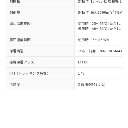
当社は規制貨物を破棄する場合は、完
耐振動
ル) (DEHP)(別名：DOP) 1000ppm以下、フタル酸ブチ
誤動作: 10～55Hz 複振幅 1.
正式な納期状況および標準価格はお客
ル類) : 1000ppm、
ルベンジル（BBP） 1000ppm以下、フタル酸ジブチル
全に破砕するなど、違法に輸出されな
DBP(フタル酸ジブチル) : 1000ppm、 DIBP(フタル酸ジ
様のお取引先、またはお客様担当のオ
（DBP） 1000ppm以下、フタル酸ジイソブチル
イソブチル) : 1000ppm、 BBP(フタル酸ブチルベンジ
△
一定数には満たないが在庫あり
いよう必要な手段を講じます。
2
耐衝撃
誤動作: 最大1000m/s
(接点開
ムロン制御機器販売店・当社販売員に
(DIBP) 1000ppm以下
ル) : 1000ppm、
当社は貴社製品を、核兵器、ミサイ
但し、RoHS指令で産業用監視および制御機器に対する
DEHP(フタル酸ビス(2-エチルヘキシル)) : 1000ppm
ご相談ください。
適用除外項目は除く。
周囲温度範囲
使用時: -25～55℃ (ただし
ル、化学兵器、生物兵器またはその他
－
在庫なし(最新の在庫状況につ
オムロン制御機器販売店や当社販売拠
フタル酸エステル類の４物質については閾値を超える意
保存時: -40～80℃ (ただし
武器並びにこれらの製造装置等に一切
いては、お客様のお取引先、ま
図的な使用がないことを確認しています。
点は「
販売ネットワーク
」をご確認
※2 環境保護使用期限
使用いたしません。
たはお客様担当のオムロン制御
ください。
周囲湿度範囲
使用時: 35～85%RH
当社は、貴社製品を第三者に販売する
機器販売店・当社販売員にご確
在庫状況および標準価格結果を当社の
※2 対応予定月
「ｅ」：有害物質（10物質）のすべてが基
場合は、上記1、2および3の内容を当
認ください)
事前の承諾なく第三者に漏洩または開
保護構造
パネル前面: IP66、NEMA4X, N
準値以下であることを示します。
該第三者に通知します。また当社は、
示しないようお願いします。
部品在庫の切り替え状況などにより、予定
「10」：通常の使用状況下において有害物
販売先および販売に係わる関係者が違
マイパーツ機能（部品リスト作成サー
感電保護クラス
Class II
空
受注生産機種、また在庫状況の
月が前後することがあります。
質が外部に漏えいし、環境に深刻な影響を
法に輸出するおそれがある場合は、取
ビス）をご利用いただくには、I-Web
白
情報を公開していない機種
及ぼさない年数を意味します。
り引きをいたしません。
PTI（トラッキング特性）
175
メンバーズにご登録されている必要が
「－」：未確認です。当社販売部門へお問
あります。
い合わせください。
汚染度
3 (EN60947-5-1)
お客様が当ウェブサイト上で当社にご
※3 非含有証明書ダウンロード
登録された部品リストについて、当社
および当社の共同利用者が、当社の製
下記の非含有証明書をダウンロードするこ
品・サービスに関するお客様との取
とができます。
合意する
キャンセル
引・商談に必要な範囲で利用すること
をご了承ください。
EU RoHS指令（10物質）の非含有証明書
※当社の共同利用者とは、
"個人情報
51物質の非含有証明書（当社基準）