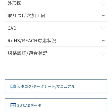
の共同利用に関して"
の「1.共同利
外形図
※本証明書は発行日時点で非含有を証明す
用者の範囲」に記載されている法人を
るもので、過去に遡って非含有を証明する
指します。
情報更新：2026/05/21
ものではありません。
取りつけ穴加工図
また、RoHS指令のフタル酸エステル類４
物質の対応では、対応完了までの期間は出
情報更新：2026/05/21
CAD
荷製品に未対応品が混在することから備考
欄に対応日を記載しておりました。
ログイン/会員登録いただくと、CADデータをダウンロー
RoHS/REACH対応状況
既に当社にて対応品への在庫切替を完了
ドすることができます。
していることから、特段のことがない限
情報更新：2026/7/29
り、2022年1月12日より割愛しておりま
規格認証/適合状況
す。
ログイン/会員登録
EU RoHS
注意事項・凡例
A22NW-2ML-TRA-P002-RBについての規格認証/適合状況に
ついては、「カスタマーサポートセンタ お客様相談室」また
は貴社担当オムロン営業員または販売店にお問い合わせくだ
対応状況
対応予定月
※1
※2
さい。
ダウンロードデータをご利用いただく前に、以下を必ずお読
みください。
カタログ/データシート/マニュアル
対応済み
ソフトウェアの使用条件
お問い合わせ
中国 RoHS
注意事項・凡例
2D CADデータ