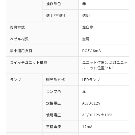
操作部色
赤
透明/不透明
透明
復帰方式
左自動
ベゼル材質
金属
最小適用負荷
DC5V 6mA
スイッチユニット構成
ユニット位置2: 点灯ユニット
ユニット位置3: NC
ランプ
照光部方式
LEDランプ
ランプ色
赤
定格電圧
AC/DC12V
使用電圧
AC/DC12V±10%
※1 対応状況
定格電流
12mA
対応済み：EU RoHS指令（10物質）の