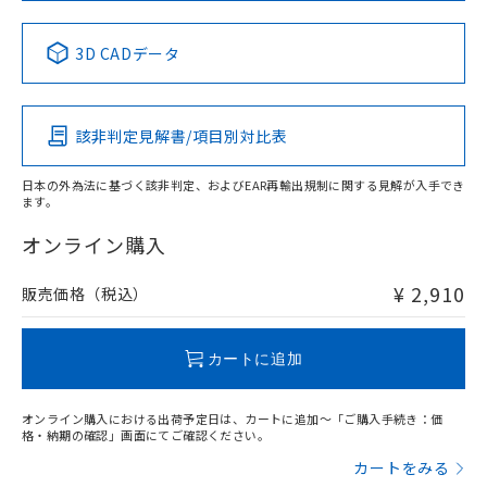
中国 RoHS表
※1 ※2
3D CADデータ
Pb
Hg
Cd
Cr(VI)
該非判定見解書/項目別対比表
X
O
O
O
日本の外為法に基づく該非判定、およびEAR再輸出規制に関する見解が入手でき
ます。
"対応済み"や非含有の記載がされた商品であっても、流通
在庫等で未対応品が混在する可能性があります。
オンライン購入
非含有品が必要な際は、弊社営業部門もしくは販売店へお
問い合わせください。
¥ 2,910
販売価格（税込）
この製品のRoHS/REACH対応状況ページへ
カートに追加
オンライン購入における出荷予定日は、カートに追加～「ご購入手続き：価
格・納期の確認」画面にてご確認ください。
カートをみる