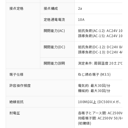
非含有に対応した製品が提供可能な商品で
接点定格
接点構成
2a
す。
対応予定：EU RoHS指令（10物質）の非含
ご利用条件
定格通電電流
10A
有に対応した製品に切り替える予定のある
商品です。
開閉能力(AC)
抵抗負荷(AC-12): AC24V 10A/A
対応予定なし：EU RoHS指令（10物質）の
誘導負荷(AC-15): AC24V 10A/AC
以下の条件をお読みいただき、同意のうえ
非含有に非対応の商品で、対応品を出す予
ご利用ください。
定はありません。
開閉能力(DC)
抵抗負荷(DC-12): DC24V 8A/DC
調査・確認中：EU RoHS指令（10物質）の
誘導負荷(DC-13): DC24V 4A/DC
本サービスは、当社制御機器事業取扱
※1 中国RoHS○×表
非含有の対応状況を調査中または確認中の
商品の当社在庫状況および標準価格
開閉能力説明
測定条件: 周囲温度 20±2℃、
商品です。
(税抜)を提供させていただくもので
「○」：最大均質材料含有率が中国RoHSの
非該当品：ライセンス料など無形物で、有
す。
端子仕様
ねじ締め端子 (M3.5)
基準値以下であることを示します。
害物質有無と関係のない商品です。
当社制御機器事業取扱商品の中には、
「×」：最大均質材料含有率が中国RoHSの
仕入先様の事情により、非含有部品として
本サービスの対象外となる商品もある
許容操作頻度
電気的: 最大30回/分
基準値を超えていることを示します。
いたものが、含有品と判明した場合などや
当社は、これら貴社製品のうち、外国
ことをご了承ください。
機械的: 最大30回/分
「－」：未確認です。当社販売部門へお問
むを得ず変更することがあります。
為替および外国貿易法に定める商品
在庫状況および標準価格照会結果は、
い合わせください。
（以下｢規制貨物等」という）を輸出
絶縁抵抗
100MΩ以上 (DC500Vメガ、
記載している更新日時点での社内デー
*EU RoHS指令（10物質）：
または国外への提供する場合は、日本
記
タに基づき作成されるものであり、閲
説明
鉛(Pb) 1000ppm以下、 水銀(Hg) 1000ppm以下、 カド
*中国RoHS10物質の基準値 (GB/T26572)：
国政府の輸出許可(または役務取引許
耐電圧
各端子とアース間: AC2500V 50/
号
覧された時点での実際の在庫および標
ミウム(Cd) 100ppm以下、
Pb(鉛) :1000ppm、 Hg(水銀) : 1000ppm、 Cd(カドミウ
同極端子間: AC2500V 50/60
可)を取得するなどの必要な手続きを
六価クロム(Cr(Ⅵ)) 1000ppm以下、ポリ臭化ビフェニル
ム) : 100ppm、
準価格とは異なる場合があることをご
類(PBB) 1000ppm以下、ポリ臭化ジフェニルエーテル類
(初期値)
Cr(Ⅵ)(六価クロム) : 1000ppm、 PBBs(ポリ臭化ビフェ
とります。
了承ください。
(PBDE) 1000ppm以下、フタル酸ビス(2-エチルヘキシ