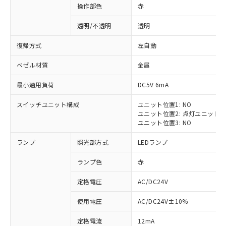
操作部色
赤
透明/不透明
透明
復帰方式
左自動
ベゼル材質
金属
最小適用負荷
DC5V 6mA
スイッチユニット構成
ユニット位置1: NO
ユニット位置2: 点灯ユニット
ユニット位置3: NO
ランプ
照光部方式
LEDランプ
ランプ色
赤
定格電圧
AC/DC24V
※1 対応状況
使用電圧
AC/DC24V±10%
定格電流
12mA
対応済み：EU RoHS指令（10物質）の