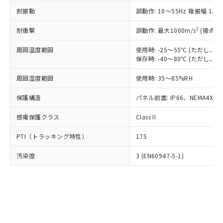
○
一定数以上の在庫あり
ニル類) : 1000ppm、 PBDEs(ポリ臭化ジフェニルエーテ
当社は規制貨物を破棄する場合は、完
ル) (DEHP)(別名：DOP) 1000ppm以下、フタル酸ブチ
正式な納期状況および標準価格はお客
ル類) : 1000ppm、
耐振動
誤動作: 10～55Hz 複振幅 1.
ルベンジル（BBP） 1000ppm以下、フタル酸ジブチル
全に破砕するなど、違法に輸出されな
DBP(フタル酸ジブチル) : 1000ppm、 DIBP(フタル酸ジ
様のお取引先、またはお客様担当のオ
（DBP） 1000ppm以下、フタル酸ジイソブチル
イソブチル) : 1000ppm、 BBP(フタル酸ブチルベンジ
△
一定数には満たないが在庫あり
いよう必要な手段を講じます。
ムロン制御機器販売店・当社販売員に
(DIBP) 1000ppm以下
2
耐衝撃
ル) : 1000ppm、
誤動作: 最大1000m/s
(接点開
当社は貴社製品を、核兵器、ミサイ
但し、RoHS指令で産業用監視および制御機器に対する
DEHP(フタル酸ビス(2-エチルヘキシル)) : 1000ppm
ご相談ください。
適用除外項目は除く。
ル、化学兵器、生物兵器またはその他
－
在庫なし(最新の在庫状況につ
オムロン制御機器販売店や当社販売拠
周囲温度範囲
使用時: -25～55℃ (ただし
フタル酸エステル類の４物質については閾値を超える意
武器並びにこれらの製造装置等に一切
いては、お客様のお取引先、ま
図的な使用がないことを確認しています。
保存時: -40～80℃ (ただし
点は「
販売ネットワーク
」をご確認
※2 環境保護使用期限
使用いたしません。
たはお客様担当のオムロン制御
ください。
当社は、貴社製品を第三者に販売する
周囲湿度範囲
使用時: 35～85%RH
機器販売店・当社販売員にご確
在庫状況および標準価格結果を当社の
※2 対応予定月
「ｅ」：有害物質（10物質）のすべてが基
場合は、上記1、2および3の内容を当
認ください)
事前の承諾なく第三者に漏洩または開
準値以下であることを示します。
保護構造
パネル前面: IP66、NEMA4X, N
該第三者に通知します。また当社は、
示しないようお願いします。
部品在庫の切り替え状況などにより、予定
「10」：通常の使用状況下において有害物
販売先および販売に係わる関係者が違
マイパーツ機能（部品リスト作成サー
空
受注生産機種、また在庫状況の
感電保護クラス
Class II
月が前後することがあります。
質が外部に漏えいし、環境に深刻な影響を
法に輸出するおそれがある場合は、取
ビス）をご利用いただくには、I-Web
白
情報を公開していない機種
及ぼさない年数を意味します。
り引きをいたしません。
メンバーズにご登録されている必要が
PTI（トラッキング特性）
175
「－」：未確認です。当社販売部門へお問
あります。
い合わせください。
お客様が当ウェブサイト上で当社にご
汚染度
3 (EN60947-5-1)
※3 非含有証明書ダウンロード
登録された部品リストについて、当社
および当社の共同利用者が、当社の製
下記の非含有証明書をダウンロードするこ
品・サービスに関するお客様との取
とができます。
合意する
キャンセル
引・商談に必要な範囲で利用すること
をご了承ください。
EU RoHS指令（10物質）の非含有証明書
※当社の共同利用者とは、
"個人情報