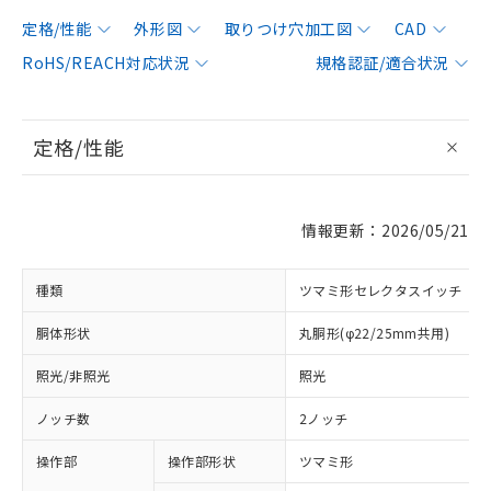
定格/性能
外形図
取りつけ穴加工図
CAD
RoHS/REACH対応状況
規格認証/適合状況
定格/性能
情報更新：2026/05/21
種類
ツマミ形セレクタスイッチ
胴体形状
丸胴形(φ22/25mm共用)
照光/非照光
照光
ノッチ数
2ノッチ
操作部
操作部形状
ツマミ形