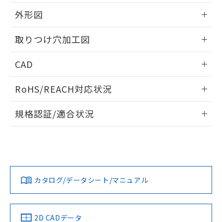
51物質の非含有証明書（当社基準）
の共同利用に関して"
の「1.共同利
※本証明書は発行日時点で非含有を証明す
外形図
用者の範囲」に記載されている法人を
るもので、過去に遡って非含有を証明する
指します。
ものではありません。
情報更新：2026/05/21
取りつけ穴加工図
また、RoHS指令のフタル酸エステル類４
物質の対応では、対応完了までの期間は出
情報更新：2026/05/21
CAD
荷製品に未対応品が混在することから備考
欄に対応日を記載しておりました。
ログイン/会員登録いただくと、CADデータをダウンロー
既に当社にて対応品への在庫切替を完了
RoHS/REACH対応状況
ドすることができます。
していることから、特段のことがない限
り、2022年1月12日より割愛しておりま
情報更新：2026/7/29
規格認証/適合状況
す。
ログイン/会員登録
EU RoHS
注意事項・凡例
UL認証
CSA認証
CEマーキング
Yes
Yes
Yes
対応状況
対応予定月
※1
※2
ダウンロードデータをご利用いただく前に、以下を必ずお読
みください。
カタログ/データシート/マニュアル
対応済み
ソフトウェアの使用条件
LR型式承認
DNV型式承認
BV型式承認
KR型式承
（イギリス
（ノルウェー
（フランス
（韓国
船舶規格）
船舶規格）
船舶規格）
船舶規格
中国 RoHS
注意事項・凡例
2D CADデータ