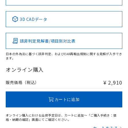
No
No
No
No
中国 RoHS表
※1 ※2
3D CADデータ
この製品の規格認証/適合状況ページへ
Pb
Hg
Cd
Cr(VI)
その他の認証はこちらのページからご検索ください
該非判定見解書/項目別対比表
X
O
O
O
日本の外為法に基づく該非判定、およびEAR再輸出規制に関する見解が入手でき
ます。
"対応済み"や非含有の記載がされた商品であっても、流通
在庫等で未対応品が混在する可能性があります。
オンライン購入
非含有品が必要な際は、弊社営業部門もしくは販売店へお
問い合わせください。
¥ 2,910
販売価格（税込）
この製品のRoHS/REACH対応状況ページへ
カートに追加
オンライン購入における出荷予定日は、カートに追加～「ご購入手続き：価
格・納期の確認」画面にてご確認ください。