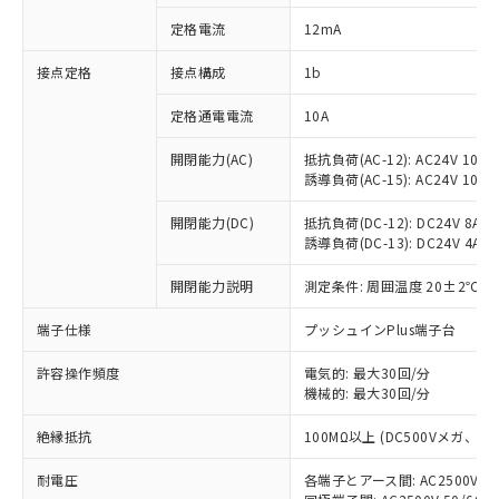
対応済み：EU RoHS指令（10物質）の
定格電流
12mA
非含有に対応した製品が提供可能な商品で
す。
接点定格
接点構成
1b
対応予定：EU RoHS指令（10物質）の非含
ご利用条件
有に対応した製品に切り替える予定のある
定格通電電流
10A
商品です。
対応予定なし：EU RoHS指令（10物質）の
開閉能力(AC)
抵抗負荷(AC-12): AC24V 10A/A
以下の条件をお読みいただき、同意のうえ
非含有に非対応の商品で、対応品を出す予
誘導負荷(AC-15): AC24V 10A/AC
ご利用ください。
定はありません。
調査・確認中：EU RoHS指令（10物質）の
開閉能力(DC)
抵抗負荷(DC-12): DC24V 8A/DC
本サービスは、当社制御機器事業取扱
※1 中国RoHS○×表
誘導負荷(DC-13): DC24V 4A/DC
非含有の対応状況を調査中または確認中の
商品の当社在庫状況および標準価格
商品です。
(税抜)を提供させていただくもので
開閉能力説明
測定条件: 周囲温度 20±2℃、
「○」：最大均質材料含有率が中国RoHSの
非該当品：ライセンス料など無形物で、有
す。
基準値以下であることを示します。
害物質有無と関係のない商品です。
当社制御機器事業取扱商品の中には、
端子仕様
プッシュインPlus端子台
「×」：最大均質材料含有率が中国RoHSの
仕入先様の事情により、非含有部品として
本サービスの対象外となる商品もある
基準値を超えていることを示します。
いたものが、含有品と判明した場合などや
当社は、これら貴社製品のうち、外国
ことをご了承ください。
許容操作頻度
電気的: 最大30回/分
「－」：未確認です。当社販売部門へお問
むを得ず変更することがあります。
為替および外国貿易法に定める商品
機械的: 最大30回/分
在庫状況および標準価格照会結果は、
い合わせください。
（以下｢規制貨物等」という）を輸出
記載している更新日時点での社内デー
*EU RoHS指令（10物質）：
または国外への提供する場合は、日本
絶縁抵抗
100MΩ以上 (DC500Vメガ、
記
タに基づき作成されるものであり、閲
説明
鉛(Pb) 1000ppm以下、 水銀(Hg) 1000ppm以下、 カド
*中国RoHS10物質の基準値 (GB/T26572)：
国政府の輸出許可(または役務取引許
号
覧された時点での実際の在庫および標
ミウム(Cd) 100ppm以下、
Pb(鉛) :1000ppm、 Hg(水銀) : 1000ppm、 Cd(カドミウ
耐電圧
各端子とアース間: AC2500V 50/
可)を取得するなどの必要な手続きを
六価クロム(Cr(Ⅵ)) 1000ppm以下、ポリ臭化ビフェニル
ム) : 100ppm、
準価格とは異なる場合があることをご