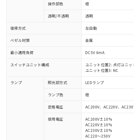
操作部色
橙
透明/不透明
透明
復帰方式
左自動
ベゼル材質
金属
最小適用負荷
DC5V 6mA
スイッチユニット構成
ユニット位置2: 点灯ユニット
ユニット位置3: NC
ランプ
照光部方式
LEDランプ
ランプ色
橙
定格電圧
AC200V、AC220V、AC230V、
使用電圧
AC200V±10%
AC220V±10%
※1 対応状況
AC230V±10%
AC220～250V