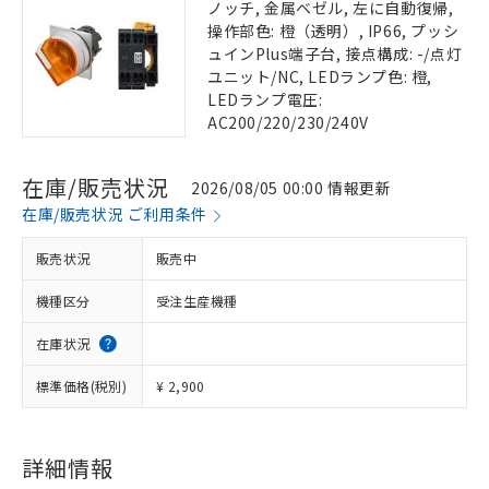
ノッチ, 金属ベゼル, 左に自動復帰,
操作部色: 橙（透明）, IP66, プッシ
ュインPlus端子台, 接点構成: -/点灯
ユニット/NC, LEDランプ色: 橙,
LEDランプ電圧:
AC200/220/230/240V
在庫/販売状況
2026/08/05 00:00 情報更新
在庫/販売状況 ご利用条件
販売状況
販売中
機種区分
受注生産機種
在庫状況
標準価格(税別)
¥ 2,900
詳細情報