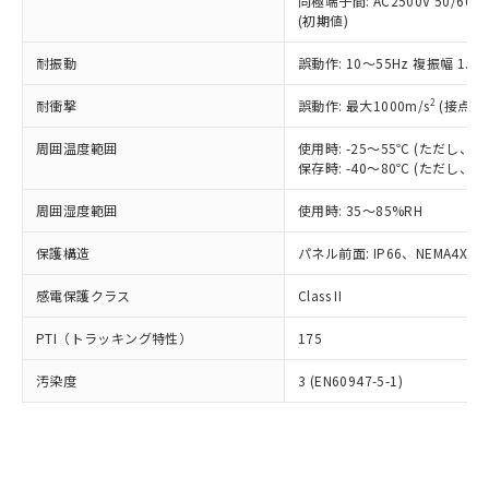
類(PBB) 1000ppm以下、ポリ臭化ジフェニルエーテル類
同極端子間: AC2500V 50/60
Cr(Ⅵ)(六価クロム) : 1000ppm、 PBBs(ポリ臭化ビフェ
とります。
了承ください。
(PBDE) 1000ppm以下、フタル酸ビス(2-エチルヘキシ
○
一定数以上の在庫あり
ニル類) : 1000ppm、 PBDEs(ポリ臭化ジフェニルエーテ
(初期値)
当社は規制貨物を破棄する場合は、完
ル) (DEHP)(別名：DOP) 1000ppm以下、フタル酸ブチ
正式な納期状況および標準価格はお客
ル類) : 1000ppm、
ルベンジル（BBP） 1000ppm以下、フタル酸ジブチル
全に破砕するなど、違法に輸出されな
DBP(フタル酸ジブチル) : 1000ppm、 DIBP(フタル酸ジ
様のお取引先、またはお客様担当のオ
耐振動
誤動作: 10～55Hz 複振幅 1.
（DBP） 1000ppm以下、フタル酸ジイソブチル
イソブチル) : 1000ppm、 BBP(フタル酸ブチルベンジ
△
一定数には満たないが在庫あり
いよう必要な手段を講じます。
ムロン制御機器販売店・当社販売員に
(DIBP) 1000ppm以下
ル) : 1000ppm、
当社は貴社製品を、核兵器、ミサイ
但し、RoHS指令で産業用監視および制御機器に対する
DEHP(フタル酸ビス(2-エチルヘキシル)) : 1000ppm
ご相談ください。
2
耐衝撃
誤動作: 最大1000m/s
(接点開
適用除外項目は除く。
ル、化学兵器、生物兵器またはその他
－
在庫なし(最新の在庫状況につ
オムロン制御機器販売店や当社販売拠
フタル酸エステル類の４物質については閾値を超える意
武器並びにこれらの製造装置等に一切
いては、お客様のお取引先、ま
周囲温度範囲
図的な使用がないことを確認しています。
使用時: -25～55℃ (ただし
点は「
販売ネットワーク
」をご確認
※2 環境保護使用期限
使用いたしません。
保存時: -40～80℃ (ただし
たはお客様担当のオムロン制御
ください。
当社は、貴社製品を第三者に販売する
機器販売店・当社販売員にご確
在庫状況および標準価格結果を当社の
※2 対応予定月
「ｅ」：有害物質（10物質）のすべてが基
周囲湿度範囲
使用時: 35～85%RH
場合は、上記1、2および3の内容を当
認ください)
事前の承諾なく第三者に漏洩または開
準値以下であることを示します。
該第三者に通知します。また当社は、
示しないようお願いします。
保護構造
パネル前面: IP66、NEMA4X, N
部品在庫の切り替え状況などにより、予定
「10」：通常の使用状況下において有害物
販売先および販売に係わる関係者が違
マイパーツ機能（部品リスト作成サー
空
受注生産機種、また在庫状況の
月が前後することがあります。
質が外部に漏えいし、環境に深刻な影響を
法に輸出するおそれがある場合は、取
ビス）をご利用いただくには、I-Web
白
情報を公開していない機種
感電保護クラス
Class II
及ぼさない年数を意味します。
り引きをいたしません。
メンバーズにご登録されている必要が
「－」：未確認です。当社販売部門へお問
あります。
PTI（トラッキング特性）
175
い合わせください。
お客様が当ウェブサイト上で当社にご
※3 非含有証明書ダウンロード
登録された部品リストについて、当社
汚染度
3 (EN60947-5-1)
および当社の共同利用者が、当社の製
下記の非含有証明書をダウンロードするこ
品・サービスに関するお客様との取
とができます。
合意する
キャンセル
引・商談に必要な範囲で利用すること
をご了承ください。
EU RoHS指令（10物質）の非含有証明書