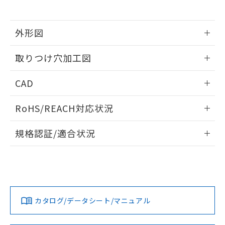
※当社の共同利用者とは、
"個人情報
51物質の非含有証明書（当社基準）
の共同利用に関して"
の「1.共同利
※本証明書は発行日時点で非含有を証明す
用者の範囲」に記載されている法人を
るもので、過去に遡って非含有を証明する
外形図
指します。
ものではありません。
情報更新：2026/05/21
また、RoHS指令のフタル酸エステル類４
取りつけ穴加工図
物質の対応では、対応完了までの期間は出
荷製品に未対応品が混在することから備考
情報更新：2026/05/21
CAD
欄に対応日を記載しておりました。
既に当社にて対応品への在庫切替を完了
ログイン/会員登録いただくと、CADデータをダウンロー
していることから、特段のことがない限
RoHS/REACH対応状況
ドすることができます。
り、2022年1月12日より割愛しておりま
す。
情報更新：2026/7/29
規格認証/適合状況
ログイン/会員登録
EU RoHS
注意事項・凡例
A22NW-2ML-TOA-P002-OEについての規格認証/適合状況に
ついては、「カスタマーサポートセンタ お客様相談室」また
は貴社担当オムロン営業員または販売店にお問い合わせくだ
対応状況
対応予定月
※1
※2
さい。
ダウンロードデータをご利用いただく前に、以下を必ずお読
みください。
カタログ/データシート/マニュアル
対応済み
ソフトウェアの使用条件
お問い合わせ