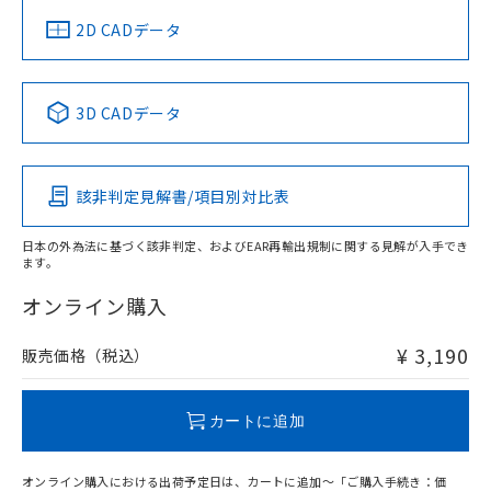
中国 RoHS
注意事項・凡例
2D CADデータ
中国 RoHS表
※1 ※2
3D CADデータ
Pb
Hg
Cd
Cr(VI)
該非判定見解書/項目別対比表
O
O
O
O
日本の外為法に基づく該非判定、およびEAR再輸出規制に関する見解が入手でき
ます。
"対応済み"や非含有の記載がされた商品であっても、流通
在庫等で未対応品が混在する可能性があります。
オンライン購入
非含有品が必要な際は、弊社営業部門もしくは販売店へお
問い合わせください。
¥ 3,190
販売価格（税込）
この製品のRoHS/REACH対応状況ページへ
カートに追加
オンライン購入における出荷予定日は、カートに追加～「ご購入手続き：価