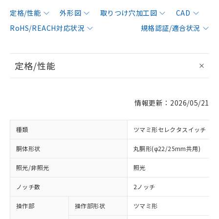
定格/性能
外形図
取りつけ穴加工図
CAD
RoHS/REACH対応状況
規格認証/適合状況
定格/性能
情報更新：2026/05/21
種類
ツマミ形セレクタスイッチ
胴体形状
丸胴形(φ22/25mm共用)
照光/非照光
照光
ノッチ数
2ノッチ
操作部
操作部形状
ツマミ形