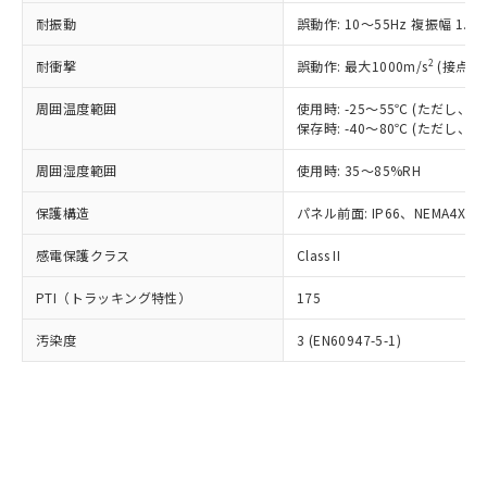
○
一定数以上の在庫あり
ニル類) : 1000ppm、 PBDEs(ポリ臭化ジフェニルエーテ
当社は規制貨物を破棄する場合は、完
ル) (DEHP)(別名：DOP) 1000ppm以下、フタル酸ブチ
正式な納期状況および標準価格はお客
ル類) : 1000ppm、
耐振動
誤動作: 10～55Hz 複振幅 1.
ルベンジル（BBP） 1000ppm以下、フタル酸ジブチル
全に破砕するなど、違法に輸出されな
DBP(フタル酸ジブチル) : 1000ppm、 DIBP(フタル酸ジ
様のお取引先、またはお客様担当のオ
（DBP） 1000ppm以下、フタル酸ジイソブチル
イソブチル) : 1000ppm、 BBP(フタル酸ブチルベンジ
△
一定数には満たないが在庫あり
いよう必要な手段を講じます。
ムロン制御機器販売店・当社販売員に
(DIBP) 1000ppm以下
2
耐衝撃
ル) : 1000ppm、
誤動作: 最大1000m/s
(接点開
当社は貴社製品を、核兵器、ミサイ
但し、RoHS指令で産業用監視および制御機器に対する
DEHP(フタル酸ビス(2-エチルヘキシル)) : 1000ppm
ご相談ください。
適用除外項目は除く。
ル、化学兵器、生物兵器またはその他
－
在庫なし(最新の在庫状況につ
オムロン制御機器販売店や当社販売拠
周囲温度範囲
使用時: -25～55℃ (ただし
フタル酸エステル類の４物質については閾値を超える意
武器並びにこれらの製造装置等に一切
いては、お客様のお取引先、ま
図的な使用がないことを確認しています。
保存時: -40～80℃ (ただし
点は「
販売ネットワーク
」をご確認
※2 環境保護使用期限
使用いたしません。
たはお客様担当のオムロン制御
ください。
当社は、貴社製品を第三者に販売する
周囲湿度範囲
使用時: 35～85%RH
機器販売店・当社販売員にご確
在庫状況および標準価格結果を当社の
※2 対応予定月
「ｅ」：有害物質（10物質）のすべてが基
場合は、上記1、2および3の内容を当
認ください)
事前の承諾なく第三者に漏洩または開
準値以下であることを示します。
保護構造
パネル前面: IP66、NEMA4X, N
該第三者に通知します。また当社は、
示しないようお願いします。
部品在庫の切り替え状況などにより、予定
「10」：通常の使用状況下において有害物
販売先および販売に係わる関係者が違
マイパーツ機能（部品リスト作成サー
空
受注生産機種、また在庫状況の
感電保護クラス
Class II
月が前後することがあります。
質が外部に漏えいし、環境に深刻な影響を
法に輸出するおそれがある場合は、取
ビス）をご利用いただくには、I-Web
白
情報を公開していない機種
及ぼさない年数を意味します。
り引きをいたしません。
メンバーズにご登録されている必要が
PTI（トラッキング特性）
175
「－」：未確認です。当社販売部門へお問
あります。
い合わせください。
お客様が当ウェブサイト上で当社にご
汚染度
3 (EN60947-5-1)
※3 非含有証明書ダウンロード
登録された部品リストについて、当社
および当社の共同利用者が、当社の製
下記の非含有証明書をダウンロードするこ
品・サービスに関するお客様との取
とができます。
合意する
キャンセル
引・商談に必要な範囲で利用すること
をご了承ください。
EU RoHS指令（10物質）の非含有証明書
※当社の共同利用者とは、
"個人情報