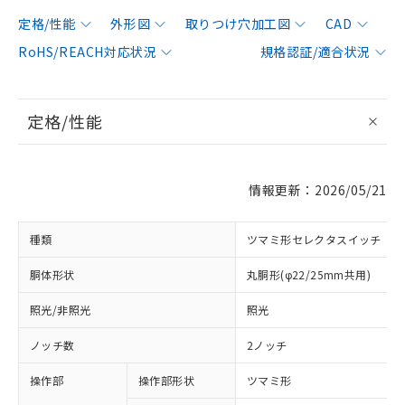
定格/性能
外形図
取りつけ穴加工図
CAD
RoHS/REACH対応状況
規格認証/適合状況
定格/性能
情報更新：2026/05/21
種類
ツマミ形セレクタスイッチ
胴体形状
丸胴形(φ22/25mm共用)
照光/非照光
照光
ノッチ数
2ノッチ
操作部
操作部形状
ツマミ形