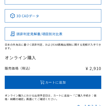
No
No
No
No
中国 RoHS表
※1 ※2
3D CADデータ
この製品の規格認証/適合状況ページへ
Pb
Hg
Cd
Cr(VI)
その他の認証はこちらのページからご検索ください
該非判定見解書/項目別対比表
X
O
O
O
日本の外為法に基づく該非判定、およびEAR再輸出規制に関する見解が入手でき
ます。
"対応済み"や非含有の記載がされた商品であっても、流通
在庫等で未対応品が混在する可能性があります。
オンライン購入
非含有品が必要な際は、弊社営業部門もしくは販売店へお
問い合わせください。
¥ 2,910
販売価格（税込）
この製品のRoHS/REACH対応状況ページへ
カートに追加
オンライン購入における出荷予定日は、カートに追加～「ご購入手続き：価
格・納期の確認」画面にてご確認ください。