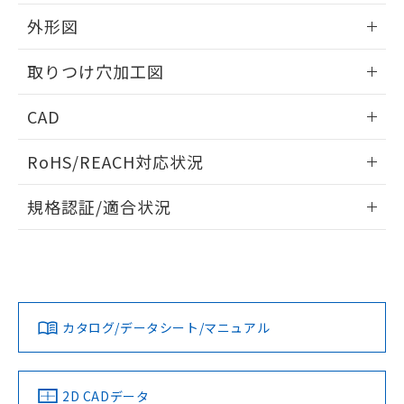
51物質の非含有証明書（当社基準）
の共同利用に関して"
の「1.共同利
※本証明書は発行日時点で非含有を証明す
外形図
用者の範囲」に記載されている法人を
るもので、過去に遡って非含有を証明する
指します。
ものではありません。
情報更新：2026/05/21
取りつけ穴加工図
また、RoHS指令のフタル酸エステル類４
物質の対応では、対応完了までの期間は出
情報更新：2026/05/21
CAD
荷製品に未対応品が混在することから備考
欄に対応日を記載しておりました。
ログイン/会員登録いただくと、CADデータをダウンロー
既に当社にて対応品への在庫切替を完了
RoHS/REACH対応状況
ドすることができます。
していることから、特段のことがない限
り、2022年1月12日より割愛しておりま
情報更新：2026/7/29
規格認証/適合状況
す。
ログイン/会員登録
EU RoHS
注意事項・凡例
UL認証
CSA認証
CEマーキング
Yes
Yes
Yes
対応状況
対応予定月
※1
※2
ダウンロードデータをご利用いただく前に、以下を必ずお読
みください。
カタログ/データシート/マニュアル
対応済み
ソフトウェアの使用条件
LR型式承認
DNV型式承認
BV型式承認
KR型式承
（イギリス
（ノルウェー
（フランス
（韓国
船舶規格）
船舶規格）
船舶規格）
船舶規格
中国 RoHS
注意事項・凡例
2D CADデータ