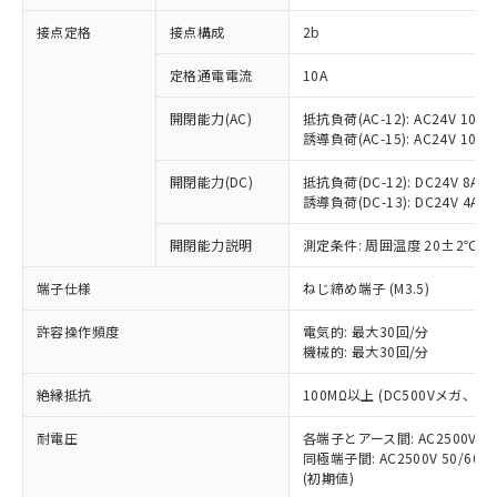
非含有に対応した製品が提供可能な商品で
接点定格
接点構成
2b
す。
対応予定：EU RoHS指令（10物質）の非含
ご利用条件
定格通電電流
10A
有に対応した製品に切り替える予定のある
商品です。
開閉能力(AC)
抵抗負荷(AC-12): AC24V 10A/A
対応予定なし：EU RoHS指令（10物質）の
誘導負荷(AC-15): AC24V 10A/AC
以下の条件をお読みいただき、同意のうえ
非含有に非対応の商品で、対応品を出す予
ご利用ください。
定はありません。
開閉能力(DC)
抵抗負荷(DC-12): DC24V 8A/DC
調査・確認中：EU RoHS指令（10物質）の
誘導負荷(DC-13): DC24V 4A/DC
本サービスは、当社制御機器事業取扱
※1 中国RoHS○×表
非含有の対応状況を調査中または確認中の
商品の当社在庫状況および標準価格
開閉能力説明
測定条件: 周囲温度 20±2℃、
商品です。
(税抜)を提供させていただくもので
「○」：最大均質材料含有率が中国RoHSの
非該当品：ライセンス料など無形物で、有
す。
端子仕様
ねじ締め端子 (M3.5)
基準値以下であることを示します。
害物質有無と関係のない商品です。
当社制御機器事業取扱商品の中には、
「×」：最大均質材料含有率が中国RoHSの
仕入先様の事情により、非含有部品として
本サービスの対象外となる商品もある
許容操作頻度
電気的: 最大30回/分
基準値を超えていることを示します。
いたものが、含有品と判明した場合などや
当社は、これら貴社製品のうち、外国
ことをご了承ください。
機械的: 最大30回/分
「－」：未確認です。当社販売部門へお問
むを得ず変更することがあります。
為替および外国貿易法に定める商品
在庫状況および標準価格照会結果は、
い合わせください。
（以下｢規制貨物等」という）を輸出
絶縁抵抗
100MΩ以上 (DC500Vメガ、
記載している更新日時点での社内デー
*EU RoHS指令（10物質）：
または国外への提供する場合は、日本
記
タに基づき作成されるものであり、閲
説明
鉛(Pb) 1000ppm以下、 水銀(Hg) 1000ppm以下、 カド
*中国RoHS10物質の基準値 (GB/T26572)：
国政府の輸出許可(または役務取引許
耐電圧
各端子とアース間: AC2500V 50/
号
覧された時点での実際の在庫および標
ミウム(Cd) 100ppm以下、
Pb(鉛) :1000ppm、 Hg(水銀) : 1000ppm、 Cd(カドミウ
同極端子間: AC2500V 50/60
可)を取得するなどの必要な手続きを
六価クロム(Cr(Ⅵ)) 1000ppm以下、ポリ臭化ビフェニル
ム) : 100ppm、
準価格とは異なる場合があることをご
類(PBB) 1000ppm以下、ポリ臭化ジフェニルエーテル類
(初期値)
Cr(Ⅵ)(六価クロム) : 1000ppm、 PBBs(ポリ臭化ビフェ
とります。
了承ください。
(PBDE) 1000ppm以下、フタル酸ビス(2-エチルヘキシ