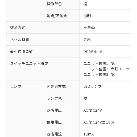
操作部色
橙
透明/不透明
透明
復帰方式
左自動
ベゼル材質
金属
最小適用負荷
DC5V 6mA
スイッチユニット構成
ユニット位置1: NC
ユニット位置2: 点灯ユニット
ユニット位置3: NC
ランプ
照光部方式
LEDランプ
ランプ色
橙
定格電圧
AC/DC24V
※1 対応状況
使用電圧
AC/DC24V±10%
定格電流
12mA
対応済み：EU RoHS指令（10物質）の