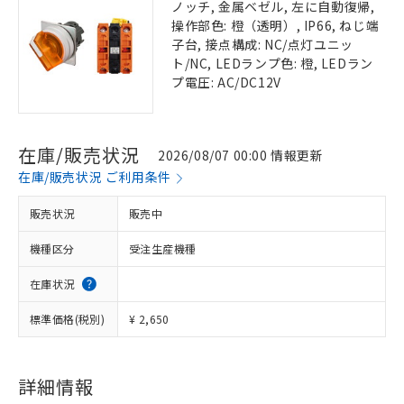
ノッチ, 金属ベゼル, 左に自動復帰,
操作部色: 橙（透明）, IP66, ねじ端
子台, 接点構成: NC/点灯ユニッ
ト/NC, LEDランプ色: 橙, LEDラン
プ電圧: AC/DC12V
在庫/販売状況
2026/08/07 00:00 情報更新
在庫/販売状況 ご利用条件
販売状況
販売中
機種区分
受注生産機種
在庫状況
標準価格(税別)
¥ 2,650
詳細情報