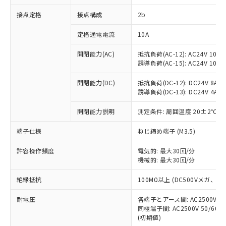
非含有に対応した製品が提供可能な商品で
接点定格
接点構成
2b
す。
対応予定：EU RoHS指令（10物質）の非含
ご利用条件
定格通電電流
10A
有に対応した製品に切り替える予定のある
商品です。
開閉能力(AC)
抵抗負荷(AC-12): AC24V 10A/A
対応予定なし：EU RoHS指令（10物質）の
誘導負荷(AC-15): AC24V 10A/AC
以下の条件をお読みいただき、同意のうえ
非含有に非対応の商品で、対応品を出す予
ご利用ください。
定はありません。
開閉能力(DC)
抵抗負荷(DC-12): DC24V 8A/DC
調査・確認中：EU RoHS指令（10物質）の
誘導負荷(DC-13): DC24V 4A/DC
本サービスは、当社制御機器事業取扱
※1 中国RoHS○×表
非含有の対応状況を調査中または確認中の
商品の当社在庫状況および標準価格
開閉能力説明
測定条件: 周囲温度 20±2℃、
商品です。
(税抜)を提供させていただくもので
「○」：最大均質材料含有率が中国RoHSの
非該当品：ライセンス料など無形物で、有
す。
端子仕様
ねじ締め端子 (M3.5)
基準値以下であることを示します。
害物質有無と関係のない商品です。
当社制御機器事業取扱商品の中には、
「×」：最大均質材料含有率が中国RoHSの
仕入先様の事情により、非含有部品として
本サービスの対象外となる商品もある
許容操作頻度
電気的: 最大30回/分
基準値を超えていることを示します。
いたものが、含有品と判明した場合などや
当社は、これら貴社製品のうち、外国
ことをご了承ください。
機械的: 最大30回/分
「－」：未確認です。当社販売部門へお問
むを得ず変更することがあります。
為替および外国貿易法に定める商品
在庫状況および標準価格照会結果は、
い合わせください。
（以下｢規制貨物等」という）を輸出
絶縁抵抗
100MΩ以上 (DC500Vメガ、
記載している更新日時点での社内デー
*EU RoHS指令（10物質）：
または国外への提供する場合は、日本
記
タに基づき作成されるものであり、閲
説明
鉛(Pb) 1000ppm以下、 水銀(Hg) 1000ppm以下、 カド
*中国RoHS10物質の基準値 (GB/T26572)：
国政府の輸出許可(または役務取引許
耐電圧
各端子とアース間: AC2500V 50/
号
覧された時点での実際の在庫および標
ミウム(Cd) 100ppm以下、
Pb(鉛) :1000ppm、 Hg(水銀) : 1000ppm、 Cd(カドミウ
同極端子間: AC2500V 50/60
可)を取得するなどの必要な手続きを
六価クロム(Cr(Ⅵ)) 1000ppm以下、ポリ臭化ビフェニル
ム) : 100ppm、
準価格とは異なる場合があることをご
類(PBB) 1000ppm以下、ポリ臭化ジフェニルエーテル類
(初期値)
Cr(Ⅵ)(六価クロム) : 1000ppm、 PBBs(ポリ臭化ビフェ
とります。
了承ください。
(PBDE) 1000ppm以下、フタル酸ビス(2-エチルヘキシ