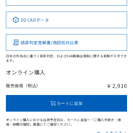
No
No
No
No
中国 RoHS表
※1 ※2
3D CADデータ
この製品の規格認証/適合状況ページへ
Pb
Hg
Cd
Cr(VI)
その他の認証はこちらのページからご検索ください
該非判定見解書/項目別対比表
X
O
O
O
日本の外為法に基づく該非判定、およびEAR再輸出規制に関する見解が入手でき
ます。
"対応済み"や非含有の記載がされた商品であっても、流通
在庫等で未対応品が混在する可能性があります。
オンライン購入
非含有品が必要な際は、弊社営業部門もしくは販売店へお
問い合わせください。
¥ 2,910
販売価格（税込）
この製品のRoHS/REACH対応状況ページへ
カートに追加
オンライン購入における出荷予定日は、カートに追加～「ご購入手続き：価
格・納期の確認」画面にてご確認ください。