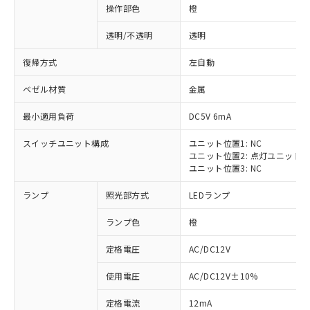
操作部色
橙
透明/不透明
透明
復帰方式
左自動
ベゼル材質
金属
最小適用負荷
DC5V 6mA
スイッチユニット構成
ユニット位置1: NC
ユニット位置2: 点灯ユニット
ユニット位置3: NC
ランプ
照光部方式
LEDランプ
ランプ色
橙
定格電圧
AC/DC12V
※1 対応状況
使用電圧
AC/DC12V±10%
定格電流
12mA
対応済み：EU RoHS指令（10物質）の