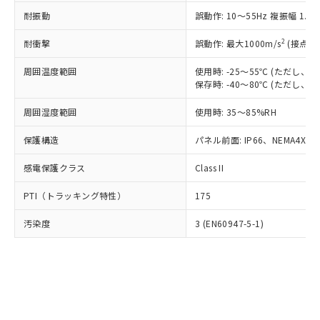
○
一定数以上の在庫あり
ニル類) : 1000ppm、 PBDEs(ポリ臭化ジフェニルエーテ
当社は規制貨物を破棄する場合は、完
ル) (DEHP)(別名：DOP) 1000ppm以下、フタル酸ブチ
正式な納期状況および標準価格はお客
ル類) : 1000ppm、
耐振動
誤動作: 10～55Hz 複振幅 1.
ルベンジル（BBP） 1000ppm以下、フタル酸ジブチル
全に破砕するなど、違法に輸出されな
DBP(フタル酸ジブチル) : 1000ppm、 DIBP(フタル酸ジ
様のお取引先、またはお客様担当のオ
（DBP） 1000ppm以下、フタル酸ジイソブチル
イソブチル) : 1000ppm、 BBP(フタル酸ブチルベンジ
△
一定数には満たないが在庫あり
いよう必要な手段を講じます。
ムロン制御機器販売店・当社販売員に
(DIBP) 1000ppm以下
2
耐衝撃
ル) : 1000ppm、
誤動作: 最大1000m/s
(接点開
当社は貴社製品を、核兵器、ミサイ
但し、RoHS指令で産業用監視および制御機器に対する
DEHP(フタル酸ビス(2-エチルヘキシル)) : 1000ppm
ご相談ください。
適用除外項目は除く。
ル、化学兵器、生物兵器またはその他
－
在庫なし(最新の在庫状況につ
オムロン制御機器販売店や当社販売拠
周囲温度範囲
使用時: -25～55℃ (ただし
フタル酸エステル類の４物質については閾値を超える意
武器並びにこれらの製造装置等に一切
いては、お客様のお取引先、ま
図的な使用がないことを確認しています。
保存時: -40～80℃ (ただし
点は「
販売ネットワーク
」をご確認
※2 環境保護使用期限
使用いたしません。
たはお客様担当のオムロン制御
ください。
当社は、貴社製品を第三者に販売する
周囲湿度範囲
使用時: 35～85%RH
機器販売店・当社販売員にご確
在庫状況および標準価格結果を当社の
※2 対応予定月
「ｅ」：有害物質（10物質）のすべてが基
場合は、上記1、2および3の内容を当
認ください)
事前の承諾なく第三者に漏洩または開
準値以下であることを示します。
保護構造
パネル前面: IP66、NEMA4X, N
該第三者に通知します。また当社は、
示しないようお願いします。
部品在庫の切り替え状況などにより、予定
「10」：通常の使用状況下において有害物
販売先および販売に係わる関係者が違
マイパーツ機能（部品リスト作成サー
空
受注生産機種、また在庫状況の
感電保護クラス
Class II
月が前後することがあります。
質が外部に漏えいし、環境に深刻な影響を
法に輸出するおそれがある場合は、取
ビス）をご利用いただくには、I-Web
白
情報を公開していない機種
及ぼさない年数を意味します。
り引きをいたしません。
メンバーズにご登録されている必要が
PTI（トラッキング特性）
175
「－」：未確認です。当社販売部門へお問
あります。
い合わせください。
お客様が当ウェブサイト上で当社にご
汚染度
3 (EN60947-5-1)
※3 非含有証明書ダウンロード
登録された部品リストについて、当社
および当社の共同利用者が、当社の製
下記の非含有証明書をダウンロードするこ
品・サービスに関するお客様との取
とができます。
合意する
キャンセル
引・商談に必要な範囲で利用すること
をご了承ください。
EU RoHS指令（10物質）の非含有証明書
※当社の共同利用者とは、
"個人情報