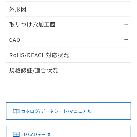
51物質の非含有証明書（当社基準）
の共同利用に関して"
の「1.共同利
※本証明書は発行日時点で非含有を証明す
外形図
用者の範囲」に記載されている法人を
るもので、過去に遡って非含有を証明する
指します。
ものではありません。
情報更新：2026/05/21
取りつけ穴加工図
また、RoHS指令のフタル酸エステル類４
物質の対応では、対応完了までの期間は出
情報更新：2026/05/21
CAD
荷製品に未対応品が混在することから備考
欄に対応日を記載しておりました。
ログイン/会員登録いただくと、CADデータをダウンロー
既に当社にて対応品への在庫切替を完了
RoHS/REACH対応状況
ドすることができます。
していることから、特段のことがない限
り、2022年1月12日より割愛しておりま
情報更新：2026/7/29
規格認証/適合状況
す。
ログイン/会員登録
EU RoHS
注意事項・凡例
UL認証
CSA認証
CEマーキング
Yes
Yes
Yes
対応状況
対応予定月
※1
※2
ダウンロードデータをご利用いただく前に、以下を必ずお読
みください。
カタログ/データシート/マニュアル
対応済み
ソフトウェアの使用条件
LR型式承認
DNV型式承認
BV型式承認
KR型式承
（イギリス
（ノルウェー
（フランス
（韓国
船舶規格）
船舶規格）
船舶規格）
船舶規格
中国 RoHS
注意事項・凡例
2D CADデータ