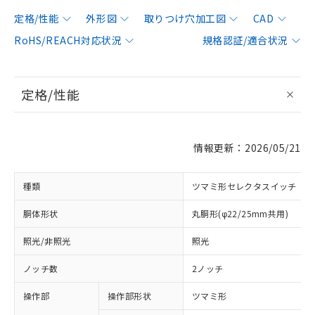
定格/性能
外形図
取りつけ穴加工図
CAD
RoHS/REACH対応状況
規格認証/適合状況
定格/性能
情報更新：2026/05/21
種類
ツマミ形セレクタスイッチ
胴体形状
丸胴形(φ22/25mm共用)
照光/非照光
照光
ノッチ数
2ノッチ
操作部
操作部形状
ツマミ形