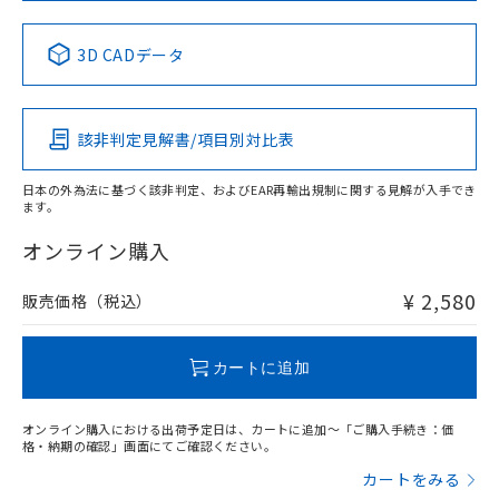
No
No
No
No
中国 RoHS表
※1 ※2
3D CADデータ
この製品の規格認証/適合状況ページへ
Pb
Hg
Cd
Cr(VI)
その他の認証はこちらのページからご検索ください
該非判定見解書/項目別対比表
X
O
O
O
日本の外為法に基づく該非判定、およびEAR再輸出規制に関する見解が入手でき
ます。
"対応済み"や非含有の記載がされた商品であっても、流通
在庫等で未対応品が混在する可能性があります。
オンライン購入
非含有品が必要な際は、弊社営業部門もしくは販売店へお
問い合わせください。
¥ 2,580
販売価格（税込）
この製品のRoHS/REACH対応状況ページへ
カートに追加
オンライン購入における出荷予定日は、カートに追加～「ご購入手続き：価
格・納期の確認」画面にてご確認ください。
カートをみる