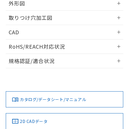
の共同利用に関して"
の「1.共同利
外形図
※本証明書は発行日時点で非含有を証明す
用者の範囲」に記載されている法人を
るもので、過去に遡って非含有を証明する
指します。
情報更新：2026/05/21
ものではありません。
取りつけ穴加工図
また、RoHS指令のフタル酸エステル類４
物質の対応では、対応完了までの期間は出
情報更新：2026/05/21
CAD
荷製品に未対応品が混在することから備考
欄に対応日を記載しておりました。
ログイン/会員登録いただくと、CADデータをダウンロー
RoHS/REACH対応状況
既に当社にて対応品への在庫切替を完了
ドすることができます。
していることから、特段のことがない限
情報更新：2026/7/29
り、2022年1月12日より割愛しておりま
規格認証/適合状況
す。
ログイン/会員登録
EU RoHS
注意事項・凡例
UL認証
CSA認証
CEマーキング
Yes
Yes
Yes
対応状況
対応予定月
※1
※2
ダウンロードデータをご利用いただく前に、以下を必ずお読
みください。
カタログ/データシート/マニュアル
対応済み
ソフトウェアの使用条件
LR型式承認
DNV型式承認
BV型式承認
KR型式承
（イギリス
（ノルウェー
（フランス
（韓国
船舶規格）
船舶規格）
船舶規格）
船舶規格
中国 RoHS
注意事項・凡例
2D CADデータ