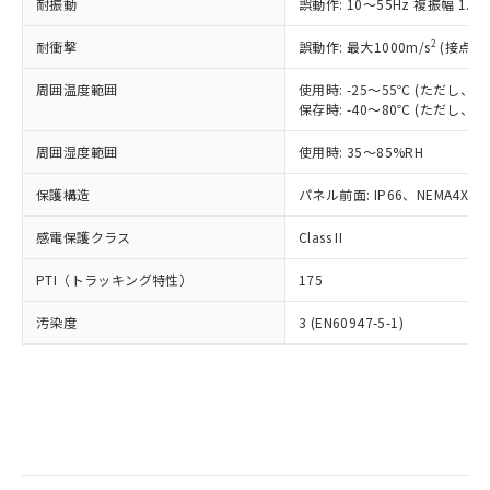
当社は規制貨物を破棄する場合は、完
耐振動
ル) (DEHP)(別名：DOP) 1000ppm以下、フタル酸ブチ
誤動作: 10～55Hz 複振幅 1.
正式な納期状況および標準価格はお客
ル類) : 1000ppm、
ルベンジル（BBP） 1000ppm以下、フタル酸ジブチル
全に破砕するなど、違法に輸出されな
DBP(フタル酸ジブチル) : 1000ppm、 DIBP(フタル酸ジ
様のお取引先、またはお客様担当のオ
（DBP） 1000ppm以下、フタル酸ジイソブチル
イソブチル) : 1000ppm、 BBP(フタル酸ブチルベンジ
△
一定数には満たないが在庫あり
いよう必要な手段を講じます。
2
耐衝撃
誤動作: 最大1000m/s
(接点開
ムロン制御機器販売店・当社販売員に
(DIBP) 1000ppm以下
ル) : 1000ppm、
当社は貴社製品を、核兵器、ミサイ
但し、RoHS指令で産業用監視および制御機器に対する
DEHP(フタル酸ビス(2-エチルヘキシル)) : 1000ppm
ご相談ください。
適用除外項目は除く。
周囲温度範囲
使用時: -25～55℃ (ただし
ル、化学兵器、生物兵器またはその他
－
在庫なし(最新の在庫状況につ
オムロン制御機器販売店や当社販売拠
フタル酸エステル類の４物質については閾値を超える意
保存時: -40～80℃ (ただし
武器並びにこれらの製造装置等に一切
いては、お客様のお取引先、ま
図的な使用がないことを確認しています。
点は「
販売ネットワーク
」をご確認
※2 環境保護使用期限
使用いたしません。
たはお客様担当のオムロン制御
ください。
周囲湿度範囲
使用時: 35～85%RH
当社は、貴社製品を第三者に販売する
機器販売店・当社販売員にご確
在庫状況および標準価格結果を当社の
※2 対応予定月
「ｅ」：有害物質（10物質）のすべてが基
場合は、上記1、2および3の内容を当
認ください)
事前の承諾なく第三者に漏洩または開
保護構造
パネル前面: IP66、NEMA4X, N
準値以下であることを示します。
該第三者に通知します。また当社は、
示しないようお願いします。
部品在庫の切り替え状況などにより、予定
「10」：通常の使用状況下において有害物
販売先および販売に係わる関係者が違
マイパーツ機能（部品リスト作成サー
感電保護クラス
Class II
空
受注生産機種、また在庫状況の
月が前後することがあります。
質が外部に漏えいし、環境に深刻な影響を
法に輸出するおそれがある場合は、取
ビス）をご利用いただくには、I-Web
白
情報を公開していない機種
及ぼさない年数を意味します。
り引きをいたしません。
PTI（トラッキング特性）
175
メンバーズにご登録されている必要が
「－」：未確認です。当社販売部門へお問
あります。
い合わせください。
汚染度
3 (EN60947-5-1)
お客様が当ウェブサイト上で当社にご
※3 非含有証明書ダウンロード
登録された部品リストについて、当社
および当社の共同利用者が、当社の製
下記の非含有証明書をダウンロードするこ
品・サービスに関するお客様との取
とができます。
合意する
キャンセル
引・商談に必要な範囲で利用すること
をご了承ください。
EU RoHS指令（10物質）の非含有証明書
※当社の共同利用者とは、
"個人情報
51物質の非含有証明書（当社基準）