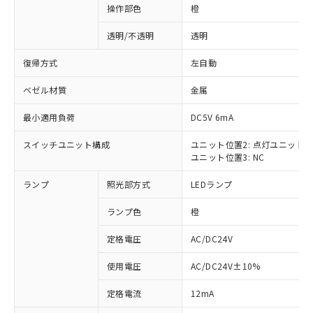
操作部色
橙
透明/不透明
透明
復帰方式
左自動
ベゼル材質
金属
最小適用負荷
DC5V 6mA
スイッチユニット構成
ユニット位置2: 点灯ユニット
ユニット位置3: NC
ランプ
照光部方式
LEDランプ
ランプ色
橙
定格電圧
AC/DC24V
使用電圧
AC/DC24V±10%
※1 対応状況
定格電流
12mA
対応済み：EU RoHS指令（10物質）の