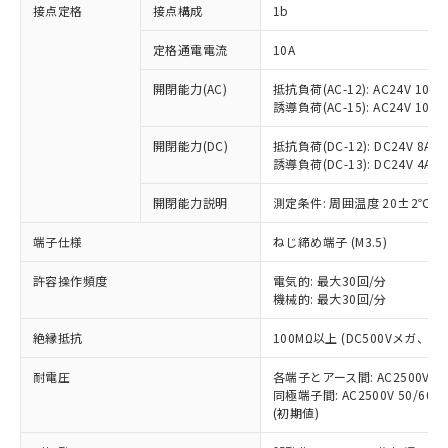
非含有に対応した製品が提供可能な商品で
接点定格
接点構成
1b
す。
対応予定：EU RoHS指令（10物質）の非含
定格通電電流
10A
ご利用条件
有に対応した製品に切り替える予定のある
商品です。
開閉能力(AC)
抵抗負荷(AC-12): AC24V 10A/A
誘導負荷(AC-15): AC24V 10A/AC
対応予定なし：EU RoHS指令（10物質）の
以下の条件をお読みいただき、同意のうえ
非含有に非対応の商品で、対応品を出す予
ご利用ください。
開閉能力(DC)
抵抗負荷(DC-12): DC24V 8A/DC
定はありません。
誘導負荷(DC-13): DC24V 4A/DC
調査・確認中：EU RoHS指令（10物質）の
本サービスは、当社制御機器事業取扱
※1 中国RoHS○×表
非含有の対応状況を調査中または確認中の
商品の当社在庫状況および標準価格
開閉能力説明
測定条件: 周囲温度 20±2℃、
商品です。
(税抜)を提供させていただくもので
「○」：最大均質材料含有率が中国RoHSの
非該当品：ライセンス料など無形物で、有
端子仕様
ねじ締め端子 (M3.5)
す。
基準値以下であることを示します。
害物質有無と関係のない商品です。
当社制御機器事業取扱商品の中には、
「×」：最大均質材料含有率が中国RoHSの
仕入先様の事情により、非含有部品として
許容操作頻度
電気的: 最大30回/分
本サービスの対象外となる商品もある
基準値を超えていることを示します。
いたものが、含有品と判明した場合などや
機械的: 最大30回/分
当社は、これら貴社製品のうち、外国
ことをご了承ください。
「－」：未確認です。当社販売部門へお問
むを得ず変更することがあります。
為替および外国貿易法に定める商品
在庫状況および標準価格照会結果は、
い合わせください。
絶縁抵抗
100MΩ以上 (DC500Vメガ、
（以下｢規制貨物等」という）を輸出
記載している更新日時点での社内デー
*EU RoHS指令（10物質）：
または国外への提供する場合は、日本
記
タに基づき作成されるものであり、閲
説明
耐電圧
鉛(Pb) 1000ppm以下、 水銀(Hg) 1000ppm以下、 カド
各端子とアース間: AC2500V 50/
*中国RoHS10物質の基準値 (GB/T26572)：
国政府の輸出許可(または役務取引許
号
覧された時点での実際の在庫および標
ミウム(Cd) 100ppm以下、
Pb(鉛) :1000ppm、 Hg(水銀) : 1000ppm、 Cd(カドミウ
同極端子間: AC2500V 50/60
可)を取得するなどの必要な手続きを
六価クロム(Cr(Ⅵ)) 1000ppm以下、ポリ臭化ビフェニル
ム) : 100ppm、
準価格とは異なる場合があることをご
(初期値)
類(PBB) 1000ppm以下、ポリ臭化ジフェニルエーテル類
Cr(Ⅵ)(六価クロム) : 1000ppm、 PBBs(ポリ臭化ビフェ
とります。
了承ください。
(PBDE) 1000ppm以下、フタル酸ビス(2-エチルヘキシ
○
一定数以上の在庫あり
ニル類) : 1000ppm、 PBDEs(ポリ臭化ジフェニルエーテ