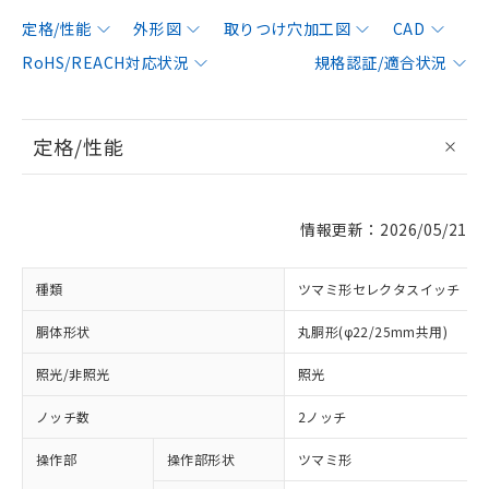
定格/性能
外形図
取りつけ穴加工図
CAD
RoHS/REACH対応状況
規格認証/適合状況
定格/性能
情報更新：2026/05/21
種類
ツマミ形セレクタスイッチ
胴体形状
丸胴形(φ22/25mm共用)
照光/非照光
照光
ノッチ数
2ノッチ
操作部
操作部形状
ツマミ形