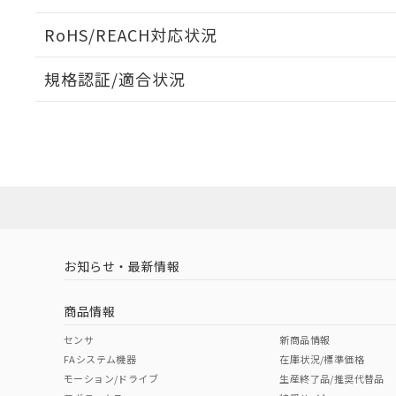
ログイン/会員登録いただくと、CADデータをダウンロ
RoHS/REACH対応状況
規格認証/適合状況
EU RoHS
注意事項・凡例
A22NW-2ML-TGA-P202-GEについての規格認証/適
業員または販売店にお問い合わせください。
ダウンロードデータをご利用いただく前に、以下を必ずお読
対応状況
対応予定月
※1
※2
ソフトウェアの使用条件
対応済み
お知らせ・最新情報
中国 RoHS
注意事項・凡例
商品情報
中国 RoHS表
※1 ※2
センサ
新商品情報
FAシステム機器
在庫状況/標準価格
Pb
Hg
Cd
Cr(V
モーション/ドライブ
生産終了品/推奨代替品