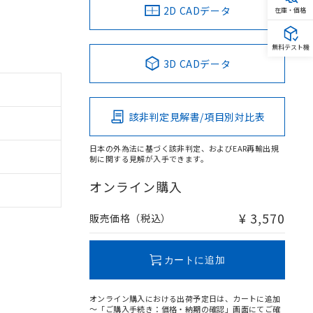
2D CADデータ
在庫・価格
無料テスト機
3D CADデータ
該非判定見解書/項目別対比表
日本の外為法に基づく該非判定、およびEAR再輸出規
制に関する見解が入手できます。
オンライン購入
¥ 3,570
販売価格（税込）
カートに追加
オンライン購入における出荷予定日は、カートに追加
～「ご購入手続き：価格・納期の確認」画面にてご確