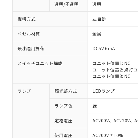
透明/不透明
透明
復帰方式
左自動
ベゼル材質
金属
最小適用負荷
DC5V 6mA
スイッチユニット構成
ユニット位置1: NC
ユニット位置2: 点灯
ユニット位置3: NC
ランプ
照光部方式
LEDランプ
※1 対応状況
ランプ色
緑
対応済み：EU
対応予定：EU R
定格電圧
AC200V、AC220V、A
対応予定なし：EU
調査・確認中：EU
ご利用条件
使用電圧
AC200V±10%
非該当品：ライセ