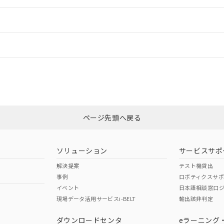
ードすることができます。
情報更新：
ログイン/会員登録
合状況については、「カスタマーサポートセンタ お客様相談室」または貴社
みください。
非含有証明書
※3
ページ先頭へ戻る
ダウンロードはこちら
ソリューション
サービスサポ
解決提案
テスト機貸出
事例
ロボティクスサ
イベント
日本語相談窓口
現場データ活用サービスi-BELT
輸出該非判定
I)
PBBs
PBDEs
DBP
ダウンロードセンタ
eラーニング