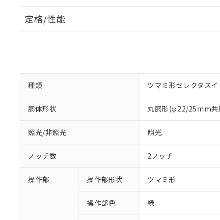
定格/性能
種類
ツマミ形セレクタスイ
胴体形状
丸胴形(φ22/25mm共
照光/非照光
照光
ノッチ数
2ノッチ
操作部
操作部形状
ツマミ形
操作部色
緑