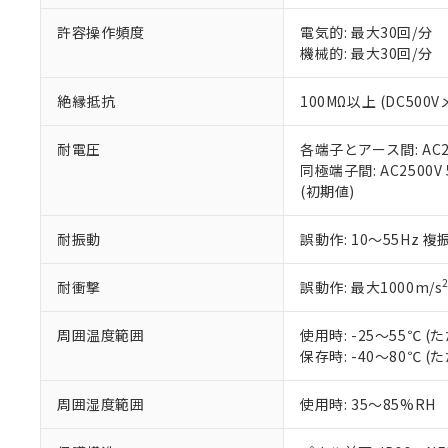
51物質の非含有証
許容操作頻度
電気的: 最大30回/分
※本証明書は発行
機械的: 最大30回/分
また、RoHS指
混在することから
既に当社にて対応
絶縁抵抗
100MΩ以上 (DC5
り割愛しておりま
耐電圧
各端子とアース間: AC250
同極端子間: AC2500V
(初期値)
耐振動
誤動作: 10～55Hz 複
耐衝撃
誤動作: 最大1000m/s
周囲温度範囲
使用時: -25～55℃
保存時: -40～80℃
周囲湿度範囲
使用時: 35～85%RH