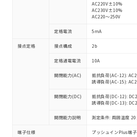
※1 中国RoHS
AC220V±10%
仕入先様の事情に
AC230V±10%
があります。
以下の条件をお読
「○」：最大均質
AC220～250V
「×」：最大均質
本サービスは
当社は、これ
*EU RoHS指令（10物
「－」：未確認で
鉛(Pb) 1000ppm以下、
くものです。
う）を輸出ま
定格電流
5mA
記
説明
六価クロム(Cr(Ⅵ)) 1
当社制御機器
などの必要な
フタル酸ビス(2-エチルヘ
号
*中国RoHS10物質の基準値 
ル（DBP） 1000ppm
在庫状況およ
当社は規制貨
接点定格
接点構成
2b
Pb(鉛) :1000ppm、 Hg
但し、RoHS指令で産
のであり、閲
ます。
Cr(Ⅵ)(六価クロム) : 
フタル酸エステル類の４
○
一定数以
DBP(フタル酸ジブチル) :
い。
当社は貴社製
DEHP(フタル酸ビス(2-エ
定格通電電流
10A
正式な納期状
置等に一切使
当社販売員に
※2 対応予定月
△
一定数に
当社は、貴社
開閉能力(AC)
抵抗負荷(AC-12): AC24
オムロン制御
また当社は、
※2 環境保護使
誘導負荷(AC-15): AC24V
在庫状況およ
部品在庫の切り替
たしません。
－
在庫なし
す。
「ｅ」：有害物質
機器販売
マイパーツ機
開閉能力(DC)
抵抗負荷(DC-12): DC24
「10」：通常の
ている必要が
誘導負荷(DC-13): DC24
味します。
空
受注生産
お客様が当ウ
※3 非含有証明
「－」：未確認で
白
が、当社の製
開閉能力説明
測定条件: 周囲温度 2
さい。
下記の非含有証明
※当社の共同
端子仕様
プッシュインPlus端
いる法人を指
EU RoHS指令（