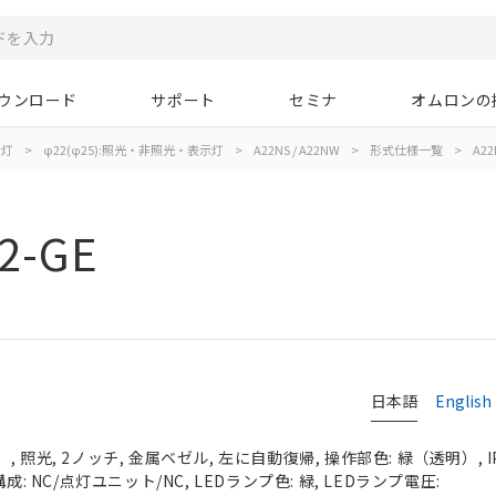
ウンロード
サポート
セミナ
オムロンの
示灯
>
φ22(φ25):照光・非照光・表示灯
>
A22NS / A22NW
>
形式仕様一覧
>
A22
2-GE
日本語
English
 照光, 2ノッチ, 金属ベゼル, 左に自動復帰, 操作部色: 緑（透明）, IP
成: NC/点灯ユニット/NC, LEDランプ色: 緑, LEDランプ電圧: