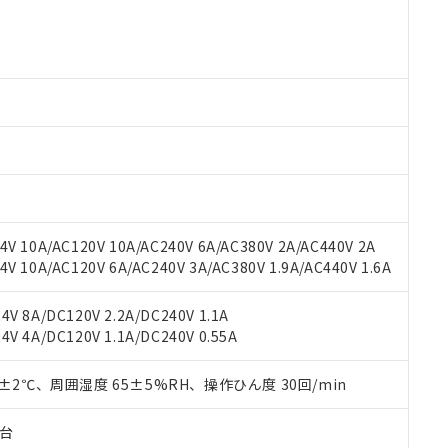
○×表
より、非含有部品としていたものが、含有品と判明した場合などやむ
みいただき、同意のうえご利用ください。
材料含有率が中国RoHSの基準値以下であることを示します。
材料含有率が中国RoHSの基準値を超えていることを示します。
、当社制御機器事業取扱商品の当社在庫状況および標準価格(税抜)
ら貴社製品のうち、外国為替および外国貿易法に定める商品（以下｢
質）：
す。当社販売部門へお問い合わせください。
 水銀(Hg) 1000ppm以下、 カドミウム(Cd) 100ppm以下、
たは国外への提供する場合は、日本国政府の輸出許可(または役務取
000ppm以下、ポリ臭化ビフェニル類(PBB) 1000ppm以下、ポリ臭化ジフェニルエーテル類(P
事業取扱商品の中には、本サービスの対象外となる商品もあること
手続きをとります。
キシル) (DEHP)(別名：DOP) 1000ppm以下、フタル酸ブチルベンジル（BBP） 100
(GB/T26572)：
以下、フタル酸ジイソブチル (DIBP) 1000ppm以下
び標準価格照会結果は、記載している更新日時点での社内データに
物を破棄する場合は、完全に破砕するなど、違法に輸出されないよ
(水銀) : 1000ppm、 Cd(カドミウム) : 100ppm、
業用監視および制御機器に対する適用除外項目は除く。
覧された時点での実際の在庫および標準価格とは異なる場合がある
1000ppm、 PBBs(ポリ臭化ビフェニル類) : 1000ppm、 PBDEs(ポリ臭化ジフェニルエーテル類
物質については閾値を超える意図的な使用がないことを確認しています。
上の在庫あり
 1000ppm、 DIBP(フタル酸ジイソブチル) : 1000ppm、 BBP(フタル酸ブチルベンジル) :
品を、核兵器、ミサイル、化学兵器、生物兵器またはその他武器並
チルヘキシル)) : 1000ppm
況および標準価格はお客様のお取引先、またはお客様担当のオムロ
用いたしません。
ご相談ください。
は満たないが在庫あり
製品を第三者に販売する場合は、上記1、2および3の内容を当該第
V 10A/AC120V 10A/AC240V 6A/AC380V 2A/AC440V 2A
機器販売店や当社販売拠点は「
販売ネットワーク
」をご確認くだ
販売先および販売に係わる関係者が違法に輸出するおそれがある場
用期限
 10A/AC120V 6A/AC240V 3A/AC380V 1.9A/AC440V 1.6A
び標準価格結果を当社の事前の承諾なく第三者に漏洩または開示し
え状況などにより、予定月が前後することがあります。
(最新の在庫状況については、お客様のお取引先、またはお客様担当
（10物質）のすべてが基準値以下であることを示します。
店・当社販売員にご確認ください)
能（部品リスト作成サービス）をご利用いただくには、I-Webメン
V 8A/DC120V 2.2A/DC240V 1.1A
使用状況下において有害物質が外部に漏えいし、環境に深刻な影響を
あります。
V 4A/DC120V 1.1A/DC240V 0.55A
機種、また在庫状況の情報を公開していない機種
ェブサイト上で当社にご登録された部品リストについて、当社およ
書ダウンロード
す。当社販売部門へお問い合わせください。
品・サービスに関するお客様との取引・商談に必要な範囲で利用す
合意する
キャンセル
0±2℃、周囲湿度 65±5%RH、操作ひん度 30回/min
書をダウンロードすることができます。
利用者とは、
"個人情報の共同利用に関して"
の「1.共同利用者の
子台
します。
10物質）の非含有証明書