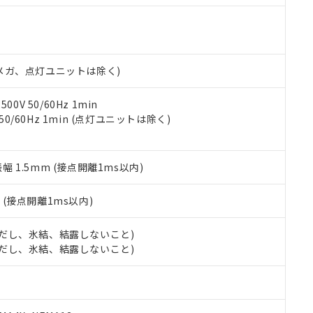
明書（当社基準）
日時点で非含有を証明するもので、過去に遡って非含有を証明するも
令のフタル酸エステル類４物質の対応では、対応完了までの期間は出
備考欄に対応日を記載しておりました。
品への在庫切替を完了していることから、特段のことがない限り、20
00Vメガ、点灯ユニットは除く)
す。
0V 50/60Hz 1min
 50/60Hz 1min (点灯ユニットは除く)
振幅 1.5mm (接点開離1ms以内)
2
(接点開離1ms以内)
 (ただし、氷結、結露しないこと)
 (ただし、氷結、結露しないこと)