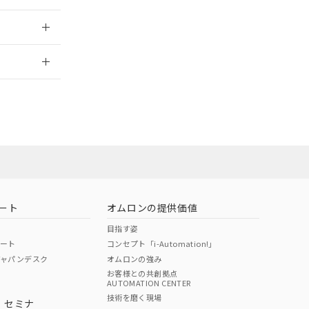
2026/7/29
担当オムロン営
お問い合わせ
ート
オムロンの提供価値
目指す姿
ポート
コンセプト「i-Automation!」
ジャパンデスク
オムロンの強み
お客様との共創拠点
AUTOMATION CENTER
DIBP
BBP
DEHP
環境保護
技術を磨く現場
・セミナ