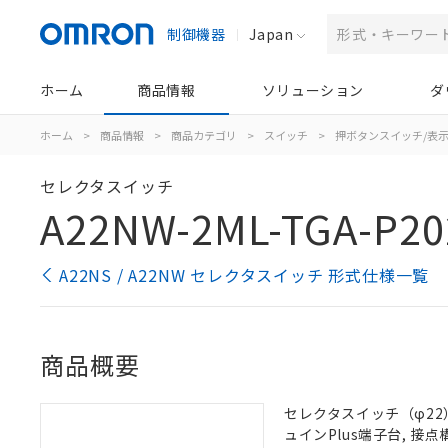
制御機器
Japan
ホーム
商品情報
ソリューション
ダ
ホーム
>
商品情報
>
商品カテゴリ
>
スイッチ
>
押ボタンスイッチ/表
セレクタスイッチ
A22NW-2ML-TGA-P20
A22NS / A22NW セレクタスイッチ 形式仕様一覧
商品概要
セレクタスイッチ（φ22）,
ュインPlus端子台, 接点構