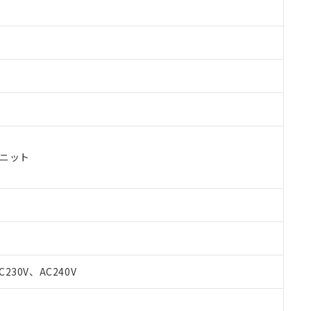
ユニット
 RoHS指令（10物質）の非含有に対応した製品が提供可能な商品です
oHS指令（10物質）の非含有に対応した製品に切り替える予定のある
C230V、AC240V
 RoHS指令（10物質）の非含有に非対応の商品で、対応品を出す予
 RoHS指令（10物質）の非含有の対応状況を調査中または確認中の
ンス料など無形物で、有害物質有無と関係のない商品です。