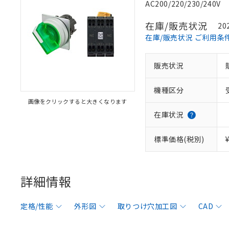
AC200/220/230/240V
在庫/販売状況
20
在庫/販売状況 ご利用条
販売状況
機種区分
画像をクリックすると大きくなります
在庫状況
標準価格(税別)
詳細情報
定格/性能
外形図
取りつけ穴加工図
CAD