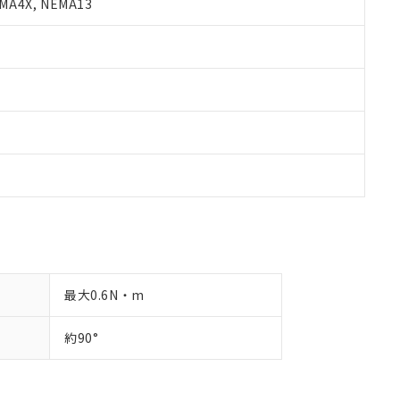
A4X, NEMA13
最大0.6N・m
約90°