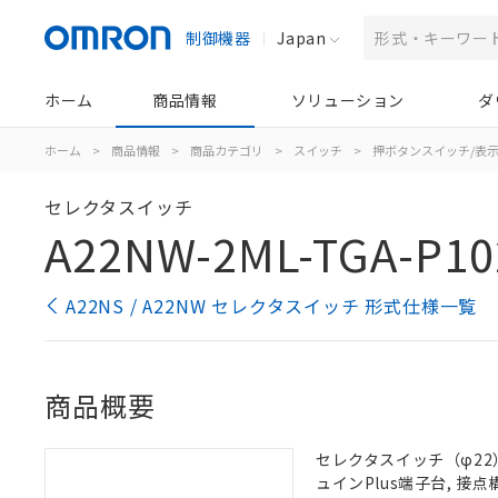
制御機器
Japan
ホーム
商品情報
ソリューション
ダ
ホーム
>
商品情報
>
商品カテゴリ
>
スイッチ
>
押ボタンスイッチ/表
セレクタスイッチ
A22NW-2ML-TGA-P10
A22NS / A22NW セレクタスイッチ 形式仕様一覧
商品概要
セレクタスイッチ（φ22）,
ュインPlus端子台, 接点構