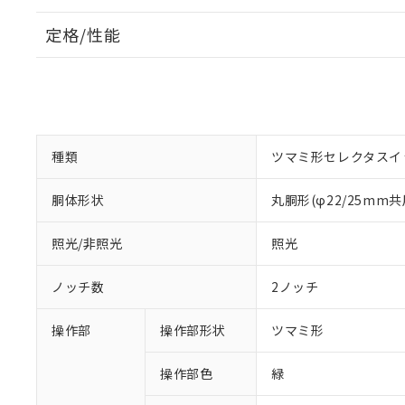
定格/性能
種類
ツマミ形セレクタスイ
胴体形状
丸胴形(φ22/25mm共
照光/非照光
照光
ノッチ数
2ノッチ
操作部
操作部形状
ツマミ形
操作部色
緑