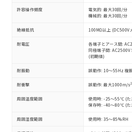
味します。
空
受注生産
お客様が当ウ
※3 非含有証明
「－」：未確認で
許容操作頻度
電気的: 最大30回/分
白
が、当社の製
機械的: 最大30回/分
さい。
下記の非含有証明
※当社の共同
絶縁抵抗
100MΩ以上 (DC5
いる法人を指
EU RoHS指令（
51物質の非含有証
※本証明書は発行
耐電圧
各端子とアース間: AC250
また、RoHS指
同極端子間: AC2500V
混在することから
(初期値)
既に当社にて対応
り割愛しておりま
耐振動
誤動作: 10～55Hz 複
耐衝撃
誤動作: 最大1000m/s
周囲温度範囲
使用時: -25～55℃
保存時: -40～80℃
周囲湿度範囲
使用時: 35～85%RH