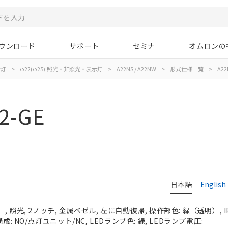
ウンロード
サポート
セミナ
オムロンの
示灯
>
φ22(φ25):照光・非照光・表示灯
>
A22NS / A22NW
>
形式仕様一覧
>
A22
2-GE
日本語
English
 照光, 2ノッチ, 金属ベゼル, 左に自動復帰, 操作部色: 緑（透明）, IP
成: NO/点灯ユニット/NC, LEDランプ色: 緑, LEDランプ電圧: