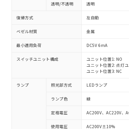
透明/不透明
透明
復帰方式
左自動
ベゼル材質
金属
最小適用負荷
DC5V 6mA
スイッチユニット構成
ユニット位置1: NO
ユニット位置2: 点灯
ユニット位置3: NC
ランプ
照光部方式
LEDランプ
ランプ色
緑
定格電圧
AC200V、AC220V、A
※1 対応状況
使用電圧
AC200V±10%