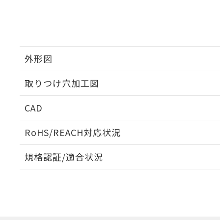
外形図
取りつけ穴加工図
CAD
ログイン/会員登録いただくと、CADデータをダウンロ
RoHS/REACH対応状況
規格認証/適合状況
EU RoHS
注意事項・凡例
A22NW-2ML-TGA-P102-GEについての規格認証/適
業員または販売店にお問い合わせください。
ダウンロードデータをご利用いただく前に、以下を必ずお読
対応状況
対応予定月
※1
※2
ソフトウェアの使用条件