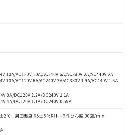
 RoHS指令（10物質）の非含有に対応した製品が提供可能な商品です
oHS指令（10物質）の非含有に対応した製品に切り替える予定のある
 RoHS指令（10物質）の非含有に非対応の商品で、対応品を出す予
 RoHS指令（10物質）の非含有の対応状況を調査中または確認中の
ンス料など無形物で、有害物質有無と関係のない商品です。
○×表
より、非含有部品としていたものが、含有品と判明した場合などやむ
みいただき、同意のうえご利用ください。
材料含有率が中国RoHSの基準値以下であることを示します。
材料含有率が中国RoHSの基準値を超えていることを示します。
、当社制御機器事業取扱商品の当社在庫状況および標準価格(税抜)
ら貴社製品のうち、外国為替および外国貿易法に定める商品（以下｢
質）：
す。当社販売部門へお問い合わせください。
 水銀(Hg) 1000ppm以下、 カドミウム(Cd) 100ppm以下、
たは国外への提供する場合は、日本国政府の輸出許可(または役務取
000ppm以下、ポリ臭化ビフェニル類(PBB) 1000ppm以下、ポリ臭化ジフェニルエーテル類(P
事業取扱商品の中には、本サービスの対象外となる商品もあること
手続きをとります。
キシル) (DEHP)(別名：DOP) 1000ppm以下、フタル酸ブチルベンジル（BBP） 100
V 10A/AC120V 10A/AC240V 6A/AC380V 2A/AC440V 2A
(GB/T26572)：
以下、フタル酸ジイソブチル (DIBP) 1000ppm以下
び標準価格照会結果は、記載している更新日時点での社内データに
物を破棄する場合は、完全に破砕するなど、違法に輸出されないよ
(水銀) : 1000ppm、 Cd(カドミウム) : 100ppm、
 10A/AC120V 6A/AC240V 3A/AC380V 1.9A/AC440V 1.6A
業用監視および制御機器に対する適用除外項目は除く。
覧された時点での実際の在庫および標準価格とは異なる場合がある
1000ppm、 PBBs(ポリ臭化ビフェニル類) : 1000ppm、 PBDEs(ポリ臭化ジフェニルエーテル類
物質については閾値を超える意図的な使用がないことを確認しています。
上の在庫あり
 1000ppm、 DIBP(フタル酸ジイソブチル) : 1000ppm、 BBP(フタル酸ブチルベンジル) :
品を、核兵器、ミサイル、化学兵器、生物兵器またはその他武器並
チルヘキシル)) : 1000ppm
V 8A/DC120V 2.2A/DC240V 1.1A
況および標準価格はお客様のお取引先、またはお客様担当のオムロ
用いたしません。
V 4A/DC120V 1.1A/DC240V 0.55A
ご相談ください。
は満たないが在庫あり
製品を第三者に販売する場合は、上記1、2および3の内容を当該第
機器販売店や当社販売拠点は「
販売ネットワーク
」をご確認くだ
販売先および販売に係わる関係者が違法に輸出するおそれがある場
用期限
び標準価格結果を当社の事前の承諾なく第三者に漏洩または開示し
0±2℃、周囲湿度 65±5%RH、操作ひん度 30回/min
え状況などにより、予定月が前後することがあります。
(最新の在庫状況については、お客様のお取引先、またはお客様担当
（10物質）のすべてが基準値以下であることを示します。
店・当社販売員にご確認ください)
能（部品リスト作成サービス）をご利用いただくには、I-Webメン
使用状況下において有害物質が外部に漏えいし、環境に深刻な影響を
子台
あります。