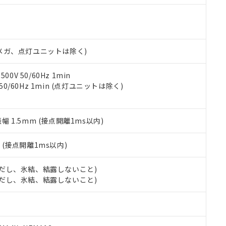
機種、また在庫状況の情報を公開していない機種
ェブサイト上で当社にご登録された部品リストについて、当社およ
書ダウンロード
す。当社販売部門へお問い合わせください。
品・サービスに関するお客様との取引・商談に必要な範囲で利用す
合意する
キャンセル
書をダウンロードすることができます。
利用者とは、
"個人情報の共同利用に関して"
の「1.共同利用者の
00Vメガ、点灯ユニットは除く)
します。
10物質）の非含有証明書
明書（当社基準）
日時点で非含有を証明するもので、過去に遡って非含有を証明するも
0V 50/60Hz 1min
令のフタル酸エステル類４物質の対応では、対応完了までの期間は出
 50/60Hz 1min (点灯ユニットは除く)
備考欄に対応日を記載しておりました。
品への在庫切替を完了していることから、特段のことがない限り、20
す。
振幅 1.5mm (接点開離1ms以内)
2
(接点開離1ms以内)
 (ただし、氷結、結露しないこと)
 (ただし、氷結、結露しないこと)