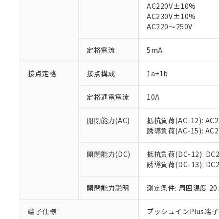
AC220V±10%
対応済み：EU
AC230V±10%
対応予定：EU R
AC220～250V
対応予定なし：EU
調査・確認中：EU
ご利用条件
定格電流
5mA
非該当品：ライセ
※1 中国RoHS
仕入先様の事情に
接点定格
接点構成
1a+1b
があります。
以下の条件をお読
「○」：最大均質
「×」：最大均質
本サービスは
当社は、これ
*EU RoHS指令（10物
定格通電電流
10A
「－」：未確認で
鉛(Pb) 1000ppm以下、
くものです。
う）を輸出ま
記
説明
六価クロム(Cr(Ⅵ)) 1
当社制御機器
などの必要な
フタル酸ビス(2-エチルヘ
開閉能力(AC)
抵抗負荷(AC-12): AC24
号
*中国RoHS10物質の基準値 
ル（DBP） 1000ppm
在庫状況およ
当社は規制貨
Pb(鉛) :1000ppm、 Hg
誘導負荷(AC-15): AC24V
但し、RoHS指令で産
のであり、閲
ます。
Cr(Ⅵ)(六価クロム) : 
フタル酸エステル類の４
○
一定数以
DBP(フタル酸ジブチル) :
い。
当社は貴社製
DEHP(フタル酸ビス(2-エ
開閉能力(DC)
抵抗負荷(DC-12): DC24
正式な納期状
置等に一切使
誘導負荷(DC-13): DC24
当社販売員に
※2 対応予定月
△
一定数に
当社は、貴社
オムロン制御
また当社は、
※2 環境保護使
在庫状況およ
開閉能力説明
測定条件: 周囲温度 2
部品在庫の切り替
たしません。
－
在庫なし
す。
「ｅ」：有害物質
機器販売
マイパーツ機
「10」：通常の
端子仕様
プッシュインPlus端
ている必要が