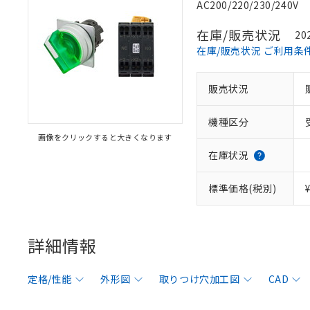
AC200/220/230/240V
在庫/販売状況
20
在庫/販売状況 ご利用条
販売状況
機種区分
画像をクリックすると大きくなります
在庫状況
標準価格(税別)
詳細情報
定格/性能
外形図
取りつけ穴加工図
CAD