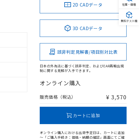
2D CADデータ
在庫・価格
無料テスト機
3D CADデータ
該非判定見解書/項目別対比表
日本の外為法に基づく該非判定、およびEAR再輸出規
制に関する見解が入手できます。
オンライン購入
¥ 3,570
販売価格（税込）
カートに追加
オンライン購入における出荷予定日は、カートに追加
～「ご購入手続き：価格・納期の確認」画面にてご確