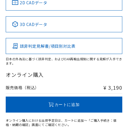
中国 RoHS
注意事項・凡例
2D CADデータ
中国 RoHS表
※1 ※2
3D CADデータ
Pb
Hg
Cd
Cr(VI)
該非判定見解書/項目別対比表
O
O
O
O
日本の外為法に基づく該非判定、およびEAR再輸出規制に関する見解が入手でき
ます。
"対応済み"や非含有の記載がされた商品であっても、流通
在庫等で未対応品が混在する可能性があります。
オンライン購入
非含有品が必要な際は、弊社営業部門もしくは販売店へお
問い合わせください。
¥ 3,190
販売価格（税込）
この製品のRoHS/REACH対応状況ページへ
カートに追加
オンライン購入における出荷予定日は、カートに追加～「ご購入手続き：価
格・納期の確認」画面にてご確認ください。