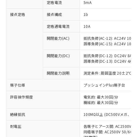
対応済み：EU RoHS指令（10物質）の
定格電流
5mA
非含有に対応した製品が提供可能な商品で
す。
接点定格
接点構成
1b
対応予定：EU RoHS指令（10物質）の非含
ご利用条件
有に対応した製品に切り替える予定のある
定格通電電流
10A
商品です。
開閉能力(AC)
抵抗負荷(AC-12): AC24V 10A/A
対応予定なし：EU RoHS指令（10物質）の
以下の条件をお読みいただき、同意のうえ
誘導負荷(AC-15): AC24V 10A/AC
非含有に非対応の商品で、対応品を出す予
ご利用ください。
定はありません。
開閉能力(DC)
抵抗負荷(DC-12): DC24V 8A/DC
調査・確認中：EU RoHS指令（10物質）の
本サービスは、当社制御機器事業取扱
誘導負荷(DC-13): DC24V 4A/DC
※1 中国RoHS○×表
非含有の対応状況を調査中または確認中の
商品の当社在庫状況および標準価格
商品です。
開閉能力説明
測定条件: 周囲温度 20±2℃、
(税抜)を提供させていただくもので
「○」：最大均質材料含有率が中国RoHSの
非該当品：ライセンス料など無形物で、有
す。
基準値以下であることを示します。
害物質有無と関係のない商品です。
端子仕様
プッシュインPlus端子台
当社制御機器事業取扱商品の中には、
「×」：最大均質材料含有率が中国RoHSの
仕入先様の事情により、非含有部品として
本サービスの対象外となる商品もある
基準値を超えていることを示します。
いたものが、含有品と判明した場合などや
許容操作頻度
電気的: 最大30回/分
当社は、これら貴社製品のうち、外国
ことをご了承ください。
「－」：未確認です。当社販売部門へお問
機械的: 最大30回/分
むを得ず変更することがあります。
為替および外国貿易法に定める商品
在庫状況および標準価格照会結果は、
い合わせください。
（以下｢規制貨物等」という）を輸出
記載している更新日時点での社内デー
絶縁抵抗
100MΩ以上 (DC500Vメガ、
*EU RoHS指令（10物質）：
または国外への提供する場合は、日本
記
タに基づき作成されるものであり、閲
説明
鉛(Pb) 1000ppm以下、 水銀(Hg) 1000ppm以下、 カド
*中国RoHS10物質の基準値 (GB/T26572)：
国政府の輸出許可(または役務取引許
号
覧された時点での実際の在庫および標
ミウム(Cd) 100ppm以下、
耐電圧
Pb(鉛) :1000ppm、 Hg(水銀) : 1000ppm、 Cd(カドミウ
各端子とアース間: AC2500V 50/
可)を取得するなどの必要な手続きを
六価クロム(Cr(Ⅵ)) 1000ppm以下、ポリ臭化ビフェニル
ム) : 100ppm、
準価格とは異なる場合があることをご
同極端子間: AC2500V 50/60
類(PBB) 1000ppm以下、ポリ臭化ジフェニルエーテル類
Cr(Ⅵ)(六価クロム) : 1000ppm、 PBBs(ポリ臭化ビフェ
とります。