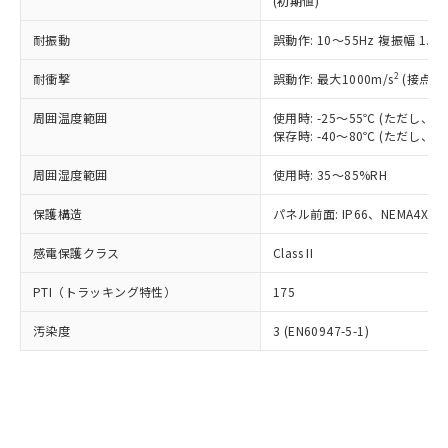
(初期値)
了承ください。
(PBDE) 1000ppm以下、フタル酸ビス(2-エチルヘキシ
○
一定数以上の在庫あり
ニル類) : 1000ppm、 PBDEs(ポリ臭化ジフェニルエーテ
当社は規制貨物を破棄する場合は、完
ル) (DEHP)(別名：DOP) 1000ppm以下、フタル酸ブチ
正式な納期状況および標準価格はお客
ル類) : 1000ppm、
ルベンジル（BBP） 1000ppm以下、フタル酸ジブチル
全に破砕するなど、違法に輸出されな
耐振動
DBP(フタル酸ジブチル) : 1000ppm、 DIBP(フタル酸ジ
誤動作: 10～55Hz 複振幅 1.
様のお取引先、またはお客様担当のオ
（DBP） 1000ppm以下、フタル酸ジイソブチル
イソブチル) : 1000ppm、 BBP(フタル酸ブチルベンジ
△
一定数には満たないが在庫あり
いよう必要な手段を講じます。
ムロン制御機器販売店・当社販売員に
(DIBP) 1000ppm以下
ル) : 1000ppm、
2
耐衝撃
誤動作: 最大1000m/s
(接点開
当社は貴社製品を、核兵器、ミサイ
但し、RoHS指令で産業用監視および制御機器に対する
DEHP(フタル酸ビス(2-エチルヘキシル)) : 1000ppm
ご相談ください。
適用除外項目は除く。
ル、化学兵器、生物兵器またはその他
－
在庫なし(最新の在庫状況につ
オムロン制御機器販売店や当社販売拠
フタル酸エステル類の４物質については閾値を超える意
周囲温度範囲
使用時: -25～55℃ (ただし
武器並びにこれらの製造装置等に一切
いては、お客様のお取引先、ま
図的な使用がないことを確認しています。
点は「
販売ネットワーク
」をご確認
保存時: -40～80℃ (ただし
※2 環境保護使用期限
使用いたしません。
たはお客様担当のオムロン制御
ください。
当社は、貴社製品を第三者に販売する
機器販売店・当社販売員にご確
在庫状況および標準価格結果を当社の
周囲湿度範囲
使用時: 35～85%RH
※2 対応予定月
「ｅ」：有害物質（10物質）のすべてが基
場合は、上記1、2および3の内容を当
認ください)
事前の承諾なく第三者に漏洩または開
準値以下であることを示します。
該第三者に通知します。また当社は、
示しないようお願いします。
保護構造
パネル前面: IP66、NEMA4X, N
部品在庫の切り替え状況などにより、予定
「10」：通常の使用状況下において有害物
販売先および販売に係わる関係者が違
マイパーツ機能（部品リスト作成サー
空
受注生産機種、また在庫状況の
月が前後することがあります。
質が外部に漏えいし、環境に深刻な影響を
法に輸出するおそれがある場合は、取
感電保護クラス
Class II
ビス）をご利用いただくには、I-Web
白
情報を公開していない機種
及ぼさない年数を意味します。
り引きをいたしません。
メンバーズにご登録されている必要が
「－」：未確認です。当社販売部門へお問
PTI（トラッキング特性）
175
あります。
い合わせください。
お客様が当ウェブサイト上で当社にご
※3 非含有証明書ダウンロード
汚染度
3 (EN60947-5-1)
登録された部品リストについて、当社
および当社の共同利用者が、当社の製
下記の非含有証明書をダウンロードするこ
品・サービスに関するお客様との取
とができます。
合意する
キャンセル
引・商談に必要な範囲で利用すること
をご了承ください。
EU RoHS指令（10物質）の非含有証明書
※当社の共同利用者とは、
"個人情報