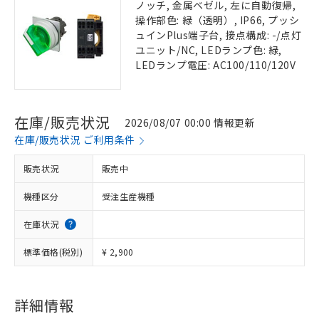
ノッチ, 金属ベゼル, 左に自動復帰,
操作部色: 緑（透明）, IP66, プッシ
ュインPlus端子台, 接点構成: -/点灯
ユニット/NC, LEDランプ色: 緑,
LEDランプ電圧: AC100/110/120V
在庫/販売状況
2026/08/07 00:00 情報更新
在庫/販売状況 ご利用条件
販売状況
販売中
機種区分
受注生産機種
在庫状況
標準価格(税別)
¥ 2,900
詳細情報