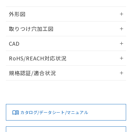
51物質の非含有証明書（当社基準）
の共同利用に関して"
の「1.共同利
※本証明書は発行日時点で非含有を証明す
用者の範囲」に記載されている法人を
外形図
るもので、過去に遡って非含有を証明する
指します。
ものではありません。
情報更新：2026/05/21
取りつけ穴加工図
また、RoHS指令のフタル酸エステル類４
物質の対応では、対応完了までの期間は出
情報更新：2026/05/21
荷製品に未対応品が混在することから備考
CAD
欄に対応日を記載しておりました。
既に当社にて対応品への在庫切替を完了
ログイン/会員登録いただくと、CADデータをダウンロー
RoHS/REACH対応状況
していることから、特段のことがない限
ドすることができます。
り、2022年1月12日より割愛しておりま
情報更新：2026/7/29
す。
規格認証/適合状況
ログイン/会員登録
EU RoHS
注意事項・凡例
A22NW-2ML-TGA-P002-GDについての規格認証/適合状況に
ついては、「カスタマーサポートセンタ お客様相談室」また
は貴社担当オムロン営業員または販売店にお問い合わせくだ
対応状況
対応予定月
※1
※2
さい。
ダウンロードデータをご利用いただく前に、以下を必ずお読
みください。
カタログ/データシート/マニュアル
対応済み
ソフトウェアの使用条件
お問い合わせ