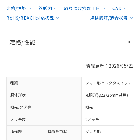
定格/性能
外形図
取りつけ穴加工図
CAD
RoHS/REACH対応状況
規格認証/適合状況
定格/性能
情報更新：2026/05/21
種類
ツマミ形セレクタスイッチ
胴体形状
丸胴形(φ22/25mm共用)
照光/非照光
照光
ノッチ数
2ノッチ
操作部
操作部形状
ツマミ形