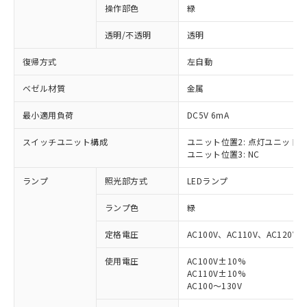
操作部色
緑
透明/不透明
透明
復帰方式
左自動
ベゼル材質
金属
最小適用負荷
DC5V 6mA
スイッチユニット構成
ユニット位置2: 点灯ユニット
ユニット位置3: NC
ランプ
照光部方式
LEDランプ
ランプ色
緑
定格電圧
AC100V、AC110V、AC120V
使用電圧
AC100V±10%
AC110V±10%
※1 対応状況
AC100～130V