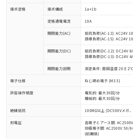
接点定格
接点構成
1a+1b
※1 対応状況
定格通電電流
10A
対応済み：EU RoHS指令（10物質）の
開閉能力(AC)
抵抗負荷(AC-12): AC24V 10A/A
非含有に対応した製品が提供可能な商品で
誘導負荷(AC-15): AC24V 10A/AC
す。
対応予定：EU RoHS指令（10物質）の非含
開閉能力(DC)
抵抗負荷(DC-12): DC24V 8A/DC
ご利用条件
有に対応した製品に切り替える予定のある
誘導負荷(DC-13): DC24V 4A/DC
商品です。
対応予定なし：EU RoHS指令（10物質）の
開閉能力説明
測定条件: 周囲温度 20±2℃、
以下の条件をお読みいただき、同意のうえ
非含有に非対応の商品で、対応品を出す予
ご利用ください。
端子仕様
ねじ締め端子 (M3.5)
定はありません。
調査・確認中：EU RoHS指令（10物質）の
本サービスは、当社制御機器事業取扱
※1 中国RoHS○×表
許容操作頻度
電気的: 最大30回/分
非含有の対応状況を調査中または確認中の
商品の当社在庫状況および標準価格
機械的: 最大30回/分
商品です。
(税抜)を提供させていただくもので
「○」：最大均質材料含有率が中国RoHSの
非該当品：ライセンス料など無形物で、有
す。
絶縁抵抗
100MΩ以上 (DC500Vメガ、
基準値以下であることを示します。
害物質有無と関係のない商品です。
当社制御機器事業取扱商品の中には、
「×」：最大均質材料含有率が中国RoHSの
仕入先様の事情により、非含有部品として
耐電圧
各端子とアース間: AC2500V 50/
本サービスの対象外となる商品もある
基準値を超えていることを示します。
いたものが、含有品と判明した場合などや
当社は、これら貴社製品のうち、外国
同極端子間: AC2500V 50/60
ことをご了承ください。
「－」：未確認です。当社販売部門へお問
むを得ず変更することがあります。
(初期値)
為替および外国貿易法に定める商品
在庫状況および標準価格照会結果は、
い合わせください。