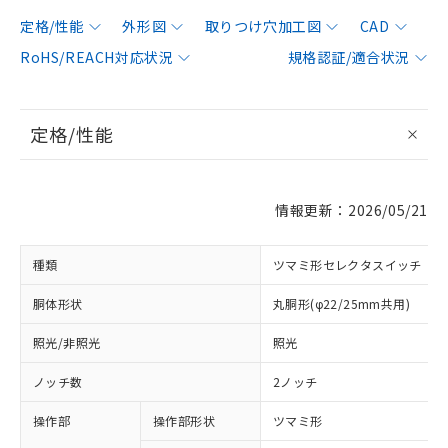
定格/性能
外形図
取りつけ穴加工図
CAD
RoHS/REACH対応状況
規格認証/適合状況
定格/性能
情報更新：2026/05/21
種類
ツマミ形セレクタスイッチ
胴体形状
丸胴形(φ22/25mm共用)
照光/非照光
照光
ノッチ数
2ノッチ
操作部
操作部形状
ツマミ形