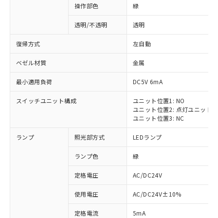
操作部色
緑
透明/不透明
透明
復帰方式
左自動
ベゼル材質
金属
最小適用負荷
DC5V 6mA
スイッチユニット構成
ユニット位置1: NO
ユニット位置2: 点灯ユニット
ユニット位置3: NC
ランプ
照光部方式
LEDランプ
ランプ色
緑
定格電圧
AC/DC24V
使用電圧
AC/DC24V±10%
定格電流
5mA