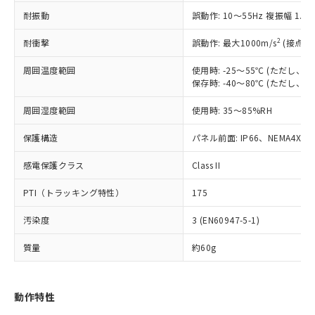
（以下｢規制貨物等」という）を輸出
記載している更新日時点での社内デー
耐振動
誤動作: 10～55Hz 複振幅 1.
*EU RoHS指令（10物質）：
または国外への提供する場合は、日本
記
タに基づき作成されるものであり、閲
説明
鉛(Pb) 1000ppm以下、 水銀(Hg) 1000ppm以下、 カド
*中国RoHS10物質の基準値 (GB/T26572)：
国政府の輸出許可(または役務取引許
号
覧された時点での実際の在庫および標
ミウム(Cd) 100ppm以下、
Pb(鉛) :1000ppm、 Hg(水銀) : 1000ppm、 Cd(カドミウ
2
耐衝撃
誤動作: 最大1000m/s
(接点開
可)を取得するなどの必要な手続きを
六価クロム(Cr(Ⅵ)) 1000ppm以下、ポリ臭化ビフェニル
ム) : 100ppm、
準価格とは異なる場合があることをご
類(PBB) 1000ppm以下、ポリ臭化ジフェニルエーテル類
Cr(Ⅵ)(六価クロム) : 1000ppm、 PBBs(ポリ臭化ビフェ
とります。
了承ください。
(PBDE) 1000ppm以下、フタル酸ビス(2-エチルヘキシ
周囲温度範囲
使用時: -25～55℃ (ただし
○
一定数以上の在庫あり
ニル類) : 1000ppm、 PBDEs(ポリ臭化ジフェニルエーテ
当社は規制貨物を破棄する場合は、完
ル) (DEHP)(別名：DOP) 1000ppm以下、フタル酸ブチ
正式な納期状況および標準価格はお客
ル類) : 1000ppm、
保存時: -40～80℃ (ただし
ルベンジル（BBP） 1000ppm以下、フタル酸ジブチル
全に破砕するなど、違法に輸出されな
DBP(フタル酸ジブチル) : 1000ppm、 DIBP(フタル酸ジ
様のお取引先、またはお客様担当のオ
（DBP） 1000ppm以下、フタル酸ジイソブチル
イソブチル) : 1000ppm、 BBP(フタル酸ブチルベンジ
△
一定数には満たないが在庫あり
いよう必要な手段を講じます。
周囲湿度範囲
使用時: 35～85%RH
ムロン制御機器販売店・当社販売員に
(DIBP) 1000ppm以下
ル) : 1000ppm、
当社は貴社製品を、核兵器、ミサイ
但し、RoHS指令で産業用監視および制御機器に対する
DEHP(フタル酸ビス(2-エチルヘキシル)) : 1000ppm
ご相談ください。
適用除外項目は除く。
ル、化学兵器、生物兵器またはその他
保護構造
パネル前面: IP66、NEMA4X, N
－
在庫なし(最新の在庫状況につ
オムロン制御機器販売店や当社販売拠
フタル酸エステル類の４物質については閾値を超える意
武器並びにこれらの製造装置等に一切
いては、お客様のお取引先、ま
図的な使用がないことを確認しています。
点は「
販売ネットワーク
」をご確認
※2 環境保護使用期限
感電保護クラス
Class II
使用いたしません。
たはお客様担当のオムロン制御
ください。
当社は、貴社製品を第三者に販売する
機器販売店・当社販売員にご確
在庫状況および標準価格結果を当社の
PTI（トラッキング特性）
175
※2 対応予定月
「ｅ」：有害物質（10物質）のすべてが基
場合は、上記1、2および3の内容を当
認ください)
事前の承諾なく第三者に漏洩または開
準値以下であることを示します。
該第三者に通知します。また当社は、
示しないようお願いします。
汚染度
3 (EN60947-5-1)
部品在庫の切り替え状況などにより、予定
「10」：通常の使用状況下において有害物
販売先および販売に係わる関係者が違
マイパーツ機能（部品リスト作成サー
空
受注生産機種、また在庫状況の
月が前後することがあります。
質が外部に漏えいし、環境に深刻な影響を
法に輸出するおそれがある場合は、取
ビス）をご利用いただくには、I-Web
白
情報を公開していない機種
質量
約60g
及ぼさない年数を意味します。
り引きをいたしません。
メンバーズにご登録されている必要が
「－」：未確認です。当社販売部門へお問
あります。
い合わせください。
お客様が当ウェブサイト上で当社にご
動作特性
※3 非含有証明書ダウンロード
登録された部品リストについて、当社