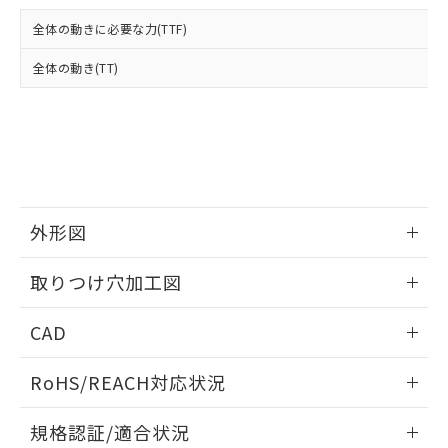
および当社の共同利用者が、当社の製
下記の非含有証明書をダウンロードするこ
品・サービスに関するお客様との取
全体の動きに必要な力(TTF)
とができます。
合意する
キャンセル
引・商談に必要な範囲で利用すること
をご了承ください。
全体の動き(TT)
EU RoHS指令（10物質）の非含有証明書
※当社の共同利用者とは、
"個人情報
51物質の非含有証明書（当社基準）
の共同利用に関して"
の「1.共同利
※本証明書は発行日時点で非含有を証明す
用者の範囲」に記載されている法人を
るもので、過去に遡って非含有を証明する
指します。
ものではありません。
また、RoHS指令のフタル酸エステル類４
物質の対応では、対応完了までの期間は出
荷製品に未対応品が混在することから備考
外形図
欄に対応日を記載しておりました。
情報更新：2026/05/21
既に当社にて対応品への在庫切替を完了
取りつけ穴加工図
していることから、特段のことがない限
り、2022年1月12日より割愛しておりま
情報更新：2026/05/21
CAD
す。
ログイン/会員登録いただくと、CADデータをダウンロー
RoHS/REACH対応状況
ドすることができます。
情報更新：2026/7/29
規格認証/適合状況