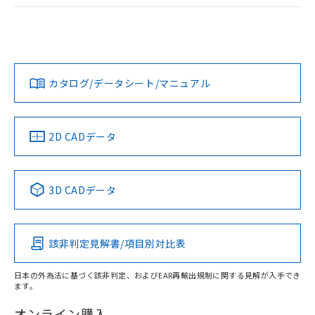
ログイン/会員登録
EU RoHS
注意事項・凡例
UL認証
CSA認証
CEマーキング
Yes
Yes
Yes
対応状況
対応予定月
※1
※2
ダウンロードデータをご利用いただく前に、以下を必ずお読
みください。
カタログ/データシート/マニュアル
対応済み
ソフトウェアの使用条件
LR型式承認
DNV型式承認
BV型式承認
KR型式承
（イギリス
（ノルウェー
（フランス
（韓国
船舶規格）
船舶規格）
船舶規格）
船舶規格
中国 RoHS
注意事項・凡例
2D CADデータ
No
No
No
No
中国 RoHS表
※1 ※2
3D CADデータ
この製品の規格認証/適合状況ページへ
Pb
Hg
Cd
Cr(VI)
その他の認証はこちらのページからご検索ください
該非判定見解書/項目別対比表
X
O
O
O
日本の外為法に基づく該非判定、およびEAR再輸出規制に関する見解が入手でき
ます。
"対応済み"や非含有の記載がされた商品であっても、流通
在庫等で未対応品が混在する可能性があります。
オンライン購入